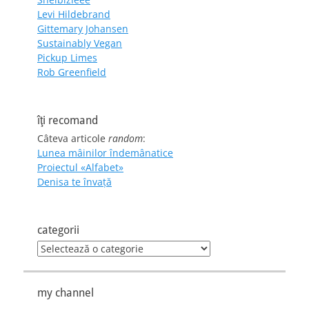
Levi Hildebrand
Gittemary Johansen
Sustainably Vegan
Pickup Limes
Rob Greenfield
îţi recomand
Câteva articole
random
:
Lunea mâinilor îndemânatice
Proiectul «Alfabet»
Denisa te învaţă
categorii
categorii
my channel