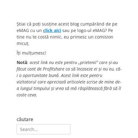
Știai că poți susține acest blog cumpărând de pe
eMAG cu un
click aici
sau pe logo-ul eMAG? Pe
tine nu te costă nimic, eu primesc un comision
micuț.
Îți mulțumesc!
Notă
:
acest link nu este pentru „prietenii” care și-au
făcut cont de Profitshare ca să încaseze ei și nu eu, că-
i o oportunitate bună. Acest link este pentru
vizitatorul care apreciază articolele scrise de mine de-
a lungul timpului și vrea să mă răsplătească fără să îl
coste ceva.
căutare
Search
for: