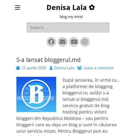
Denisa Lala ✿
blog my mind
Search
for:
Facebook
Email
YouTube
Instagram
S-a lansat bloggerul.md
Posted
Author
12 aprilie 2009
Denisa Lala
Leave a comment
on
După lansarea, în urmă cu ,
a platformei de blogging
bloggerul.ro, astăzi s-a
lansat şi bloggerul.md,
serviciu gratuit de blog
hosting pentru viitorii
bloggeri din Republica Moldova – sau pentru
bloggerii care au deja un blog şi sunt în căutarea
unui serviciu mişto. Pentru Bloggerul pun eu