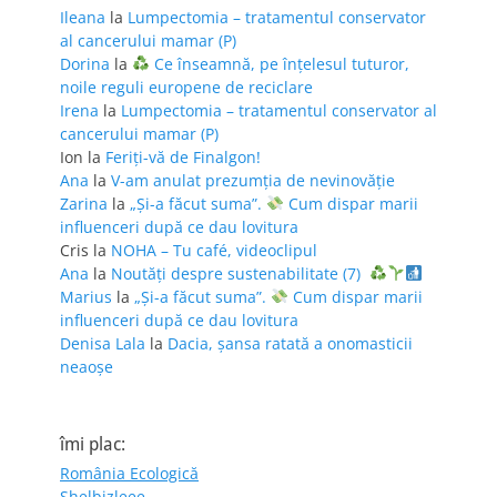
Ileana
la
Lumpectomia – tratamentul conservator
al cancerului mamar (P)
Dorina
la
Ce înseamnă, pe înțelesul tuturor,
noile reguli europene de reciclare
Irena
la
Lumpectomia – tratamentul conservator al
cancerului mamar (P)
Ion
la
Feriţi-vă de Finalgon!
Ana
la
V-am anulat prezumția de nevinovăție
Zarina
la
„Și-a făcut suma”.
Cum dispar marii
influenceri după ce dau lovitura
Cris
la
NOHA – Tu café, videoclipul
Ana
la
Noutăți despre sustenabilitate (7)
Marius
la
„Și-a făcut suma”.
Cum dispar marii
influenceri după ce dau lovitura
Denisa Lala
la
Dacia, șansa ratată a onomasticii
neaoșe
îmi plac:
România Ecologică
Shelbizleee