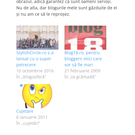
obrazul, adică garantez că sunt oameni serioşi.
Nu de alta, dar blogurile mele sunt găzduite de ei
şi nu am ce să le reproşez.
StylishCircle.ro s-a
Blog18.ro, pentru
lansat cu o super
bloggerii mici care
petrecere
vor să fie mari
10 octombrie 2016
21 februarie 2009
În „blogosferă”
În „la grămadă”
Cujetare
6 ianuarie 2011
În „cujetări”