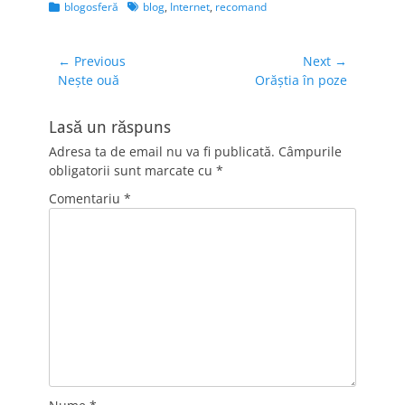
Categories
Tags
blogosferă
blog
,
Internet
,
recomand
Navigare
← Previous
Next →
Previous
Next
Neşte ouă
Orăştia în poze
în
post:
post:
articole
Lasă un răspuns
Adresa ta de email nu va fi publicată.
Câmpurile
obligatorii sunt marcate cu
*
Comentariu
*