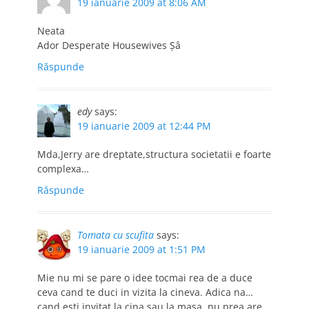
19 ianuarie 2009 at 8:06 AM
Neata
Ador Desperate Housewives Șâ
Răspunde
edy
says:
19 ianuarie 2009 at 12:44 PM
Mda,Jerry are dreptate,structura societatii e foarte
complexa…
Răspunde
Tomata cu scufita
says:
19 ianuarie 2009 at 1:51 PM
Mie nu mi se pare o idee tocmai rea de a duce
ceva cand te duci in vizita la cineva. Adica na…
cand esti invitat la cina sau la masa, nu prea are