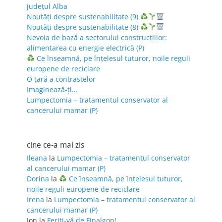
județul Alba
Noutăți despre sustenabilitate (9)
Noutăți despre sustenabilitate (8)
Nevoia de bază a sectorului construcțiilor:
alimentarea cu energie electrică (P)
Ce înseamnă, pe înțelesul tuturor, noile reguli
europene de reciclare
O țară a contrastelor
Imaginează-ți…
Lumpectomia – tratamentul conservator al
cancerului mamar (P)
cine ce-a mai zis
Ileana
la
Lumpectomia – tratamentul conservator
al cancerului mamar (P)
Dorina
la
Ce înseamnă, pe înțelesul tuturor,
noile reguli europene de reciclare
Irena
la
Lumpectomia – tratamentul conservator al
cancerului mamar (P)
Ion
la
Feriţi-vă de Finalgon!