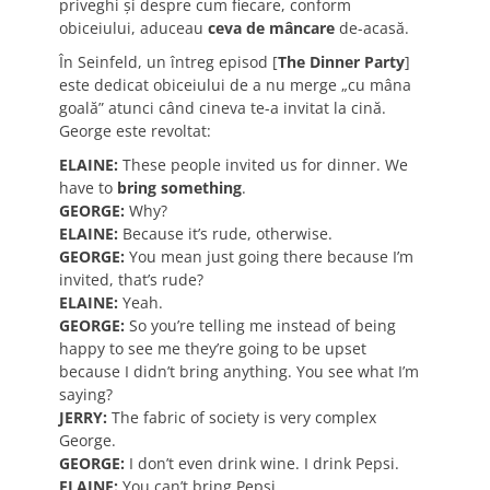
priveghi şi despre cum fiecare, conform
obiceiului, aduceau
ceva de mâncare
de-acasă.
În Seinfeld, un întreg episod [
The Dinner Party
]
este dedicat obiceiului de a nu merge „cu mâna
goală” atunci când cineva te-a invitat la cină.
George este revoltat:
ELAINE:
These people invited us for dinner. We
have to
bring something
.
GEORGE:
Why?
ELAINE:
Because it’s rude, otherwise.
GEORGE:
You mean just going there because I’m
invited, that’s rude?
ELAINE:
Yeah.
GEORGE:
So you’re telling me instead of being
happy to see me they’re going to be upset
because I didn’t bring anything. You see what I’m
saying?
JERRY:
The fabric of society is very complex
George.
GEORGE:
I don’t even drink wine. I drink Pepsi.
ELAINE:
You can’t bring Pepsi.