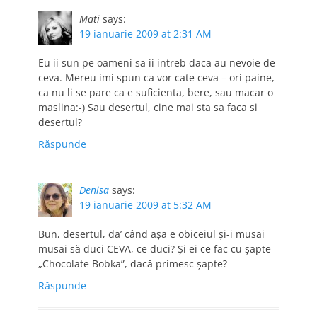
Mati
says:
19 ianuarie 2009 at 2:31 AM
Eu ii sun pe oameni sa ii intreb daca au nevoie de
ceva. Mereu imi spun ca vor cate ceva – ori paine,
ca nu li se pare ca e suficienta, bere, sau macar o
maslina:-) Sau desertul, cine mai sta sa faca si
desertul?
Răspunde
Denisa
says:
19 ianuarie 2009 at 5:32 AM
Bun, desertul, da’ când aşa e obiceiul şi-i musai
musai să duci CEVA, ce duci? Şi ei ce fac cu şapte
„Chocolate Bobka”, dacă primesc şapte?
Răspunde