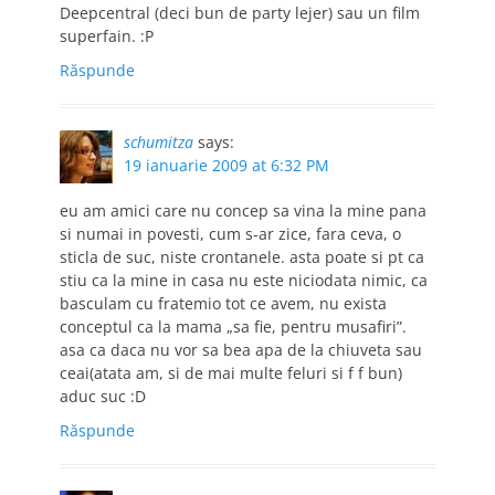
Deepcentral (deci bun de party lejer) sau un film
superfain. :P
Răspunde
schumitza
says:
19 ianuarie 2009 at 6:32 PM
eu am amici care nu concep sa vina la mine pana
si numai in povesti, cum s-ar zice, fara ceva, o
sticla de suc, niste crontanele. asta poate si pt ca
stiu ca la mine in casa nu este niciodata nimic, ca
basculam cu fratemio tot ce avem, nu exista
conceptul ca la mama „sa fie, pentru musafiri”.
asa ca daca nu vor sa bea apa de la chiuveta sau
ceai(atata am, si de mai multe feluri si f f bun)
aduc suc :D
Răspunde