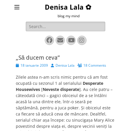
Denisa Lala ✿
blog my mind
Search
for:
Facebook
Email
YouTube
Instagram
„Să ducem ceva”
Posted
Author
18 ianuarie 2009
Denisa Lala
18 Comments
on
Zilele astea n-am scris nimic pentru că am fost
ocupată cu sezonul 1 al serialului
Desperate
Housewives
[
Neveste disperate
]. Au cele patru –
câteodată cinci – gagici obiceiul de a se întâlni
acasă la una dintre ele, într-o seară pe
săptămână, pentru a juca poker. Şi obiceiul este
ca fiecare să aducă ceva de mâncare. Dealtfel,
serialul chiar aşa începe: cu sinucigaşa Mary Alice
povestind despre viaţa ei, despre vecinii veniţi la