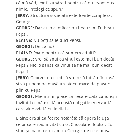
că mă văd, vor fi supăraţi pentru că nu le-am dus
nimic. Înţelegi ce spun?
JERRY:
Structura societăţii este foarte complexă,
George.
GEORGE:
Dar eu nici măcar nu beau vin. Eu beau
Pepsi.
ELAINE:
Nu poţi să le duci Pepsi.
GEORGE:
De ce nu?
ELAINE:
Poate pentru că suntem adulţi?
GEORGE:
Vrei să spui că vinul este mai bun decât
Pepsi? Nici o şansă ca vinul să fie mai bun decât
Pepsi!
JERRY:
George, nu cred că vrem să intrăm în casă
şi să punem pe masă un bidon mare de plastic
plin cu Pepsi.
GEORGE:
Mie nu-mi place că fiecare dată când eşti
invitat la cină există această obligaţie enervantă
care vine odată cu invitaţia.
Elaine era şi ea foarte hotărâtă să apară la uşa
celor care i-au invitat cu o „Chocolate Bobka”. Eu
stau şi mă întreb, cam ca George: de ce e musai