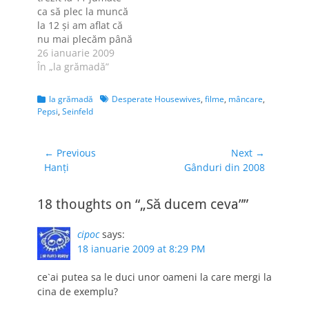
"elementele"
Iată cum a imaginat
ca să plec la muncă
prezente în serialul
Eric D. Sneider un
la 12 şi am aflat că
Seinfeld. M-am tot
astfel de dialog:
nu mai plecăm până
gândit cum să fac
JERRY: Ai un loc de
la 4. Ăsta da început
26 ianuarie 2009
să…
muncă…
de săptămână! Mă
În „la grămadă”
întreb de ce
casieriţele de la
Categories
Tags
la grămadă
Desperate Housewives
,
filme
,
mâncare
,
Kaufland trebuie să
Pepsi
,
Seinfeld
treacă fiecare
produs prin faţa
cititorului de coduri
Navigare
← Previous
Next →
de bare, asta…
Previous
Next
Hanţi
Gânduri din 2008
în
post:
post:
articole
18 thoughts on “„Să ducem ceva””
cipoc
says:
18 ianuarie 2009 at 8:29 PM
ce`ai putea sa le duci unor oameni la care mergi la
cina de exemplu?