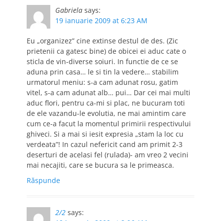
Gabriela
says:
19 ianuarie 2009 at 6:23 AM
Eu „organizez” cine extinse destul de des. (Zic
prietenii ca gatesc bine) de obicei ei aduc cate o
sticla de vin-diverse soiuri. In functie de ce se
aduna prin casa… le si tin la vedere… stabilim
urmatorul meniu: s-a cam adunat rosu, gatim
vitel, s-a cam adunat alb… pui… Dar cei mai multi
aduc flori, pentru ca-mi si plac, ne bucuram toti
de ele vazandu-le evolutia, ne mai amintim care
cum ce-a facut la momentul primirii respectivului
ghiveci. Si a mai si iesit expresia „stam la loc cu
verdeata”! In cazul nefericit cand am primit 2-3
deserturi de acelasi fel (rulada)- am vreo 2 vecini
mai necajiti, care se bucura sa le primeasca.
Răspunde
2/2
says: