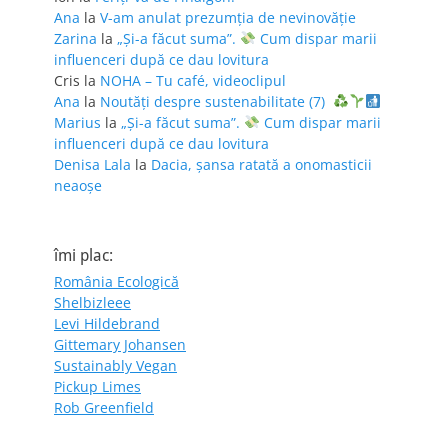
Ana
la
V-am anulat prezumția de nevinovăție
Zarina
la
„Și-a făcut suma”.
Cum dispar marii
influenceri după ce dau lovitura
Cris
la
NOHA – Tu café, videoclipul
Ana
la
Noutăți despre sustenabilitate (7)
Marius
la
„Și-a făcut suma”.
Cum dispar marii
influenceri după ce dau lovitura
Denisa Lala
la
Dacia, șansa ratată a onomasticii
neaoșe
îmi plac:
România Ecologică
Shelbizleee
Levi Hildebrand
Gittemary Johansen
Sustainably Vegan
Pickup Limes
Rob Greenfield