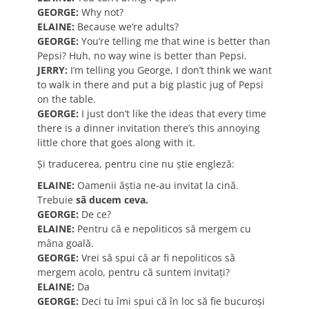
GEORGE:
Why not?
ELAINE:
Because we’re adults?
GEORGE:
You’re telling me that wine is better than
Pepsi? Huh, no way wine is better than Pepsi.
JERRY:
I’m telling you George, I don’t think we want
to walk in there and put a big plastic jug of Pepsi
on the table.
GEORGE:
I just don’t like the ideas that every time
there is a dinner invitation there’s this annoying
little chore that goes along with it.
Şi traducerea, pentru cine nu ştie engleză:
ELAINE:
Oamenii ăştia ne-au invitat la cină.
Trebuie
să ducem ceva.
GEORGE:
De ce?
ELAINE:
Pentru că e nepoliticos să mergem cu
mâna goală.
GEORGE:
Vrei să spui că ar fi nepoliticos să
mergem acolo, pentru că suntem invitaţi?
ELAINE:
Da
GEORGE:
Deci tu îmi spui că în loc să fie bucuroşi