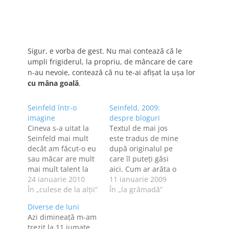
Sigur, e vorba de gest. Nu mai contează că le
umpli frigiderul, la propriu, de mâncare de care
n-au nevoie, contează că nu te-ai afişat la uşa lor
cu mâna goală
.
Seinfeld într-o
Seinfeld, 2009:
imagine
despre bloguri
Cineva s-a uitat la
Textul de mai jos
Seinfeld mai mult
este tradus de mine
decât am făcut-o eu
după originalul pe
sau măcar are mult
care îl puteţi găsi
mai mult talent la
aici. Cum ar arăta o
desen decât mine,
24 ianuarie 2010
conversaţie între
11 ianuarie 2009
pentru că a desenat
În „culese de la alţii”
Elaine, Kramer şi
În „la grămadă”
chestia de mai jos,
Jerry Seinfeld, dacă
Diverse de luni
în care a cuprins o
primii doi şi-ar
Azi dimineaţă m-am
mare parte dintre
deschide bloguri?
trezit la 11 jumate