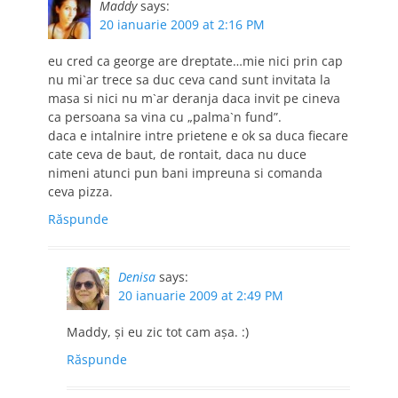
Maddy
says:
20 ianuarie 2009 at 2:16 PM
eu cred ca george are dreptate…mie nici prin cap
nu mi`ar trece sa duc ceva cand sunt invitata la
masa si nici nu m`ar deranja daca invit pe cineva
ca persoana sa vina cu „palma`n fund”.
daca e intalnire intre prietene e ok sa duca fiecare
cate ceva de baut, de rontait, daca nu duce
nimeni atunci pun bani impreuna si comanda
ceva pizza.
Răspunde
Denisa
says:
20 ianuarie 2009 at 2:49 PM
Maddy, şi eu zic tot cam aşa. :)
Răspunde