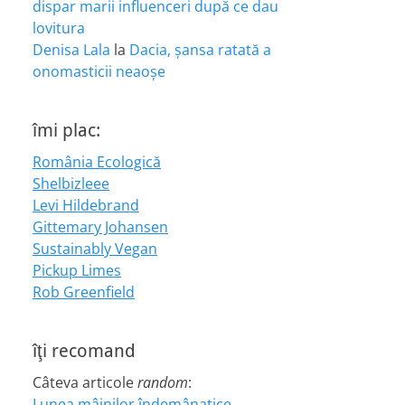
dispar marii influenceri după ce dau
lovitura
Denisa Lala
la
Dacia, șansa ratată a
onomasticii neaoșe
îmi plac:
România Ecologică
Shelbizleee
Levi Hildebrand
Gittemary Johansen
Sustainably Vegan
Pickup Limes
Rob Greenfield
îţi recomand
Câteva articole
random
:
Lunea mâinilor îndemânatice