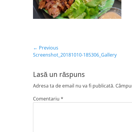
Navigare
← Previous
Previous
Screenshot_20181010-185306_Gallery
în
post:
articole
Lasă un răspuns
Adresa ta de email nu va fi publicată.
Câmpuri
Comentariu
*