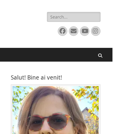
Search
for:
Facebook
Email
YouTube
Instagram
Search
Salut! Bine ai venit!