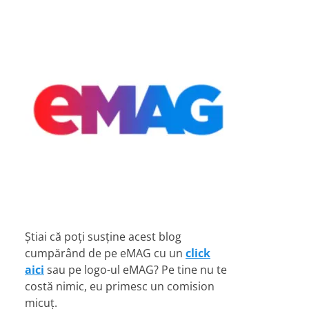
Știai că poți susține acest blog
cumpărând de pe eMAG cu un
click
aici
sau pe logo-ul eMAG? Pe tine nu te
costă nimic, eu primesc un comision
micuț.