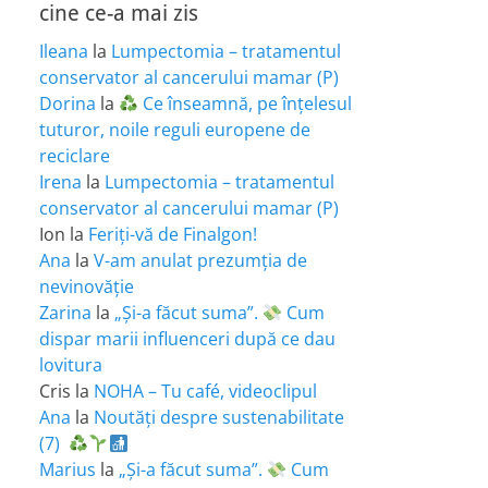
cine ce-a mai zis
Ileana
la
Lumpectomia – tratamentul
conservator al cancerului mamar (P)
Dorina
la
Ce înseamnă, pe înțelesul
tuturor, noile reguli europene de
reciclare
Irena
la
Lumpectomia – tratamentul
conservator al cancerului mamar (P)
Ion
la
Feriţi-vă de Finalgon!
Ana
la
V-am anulat prezumția de
nevinovăție
Zarina
la
„Și-a făcut suma”.
Cum
dispar marii influenceri după ce dau
lovitura
Cris
la
NOHA – Tu café, videoclipul
Ana
la
Noutăți despre sustenabilitate
(7)
Marius
la
„Și-a făcut suma”.
Cum