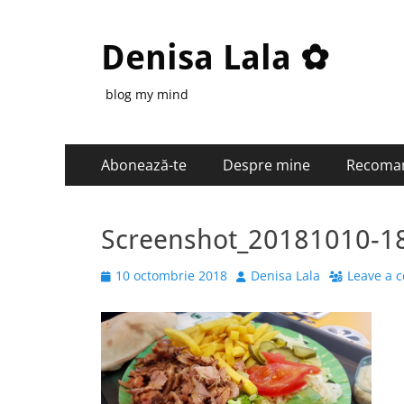
Denisa Lala ✿
blog my mind
Primary
Skip
Abonează-te
Despre mine
Recoma
to
Menu
content
Screenshot_20181010-18
Posted
Author
10 octombrie 2018
Denisa Lala
Leave a 
on