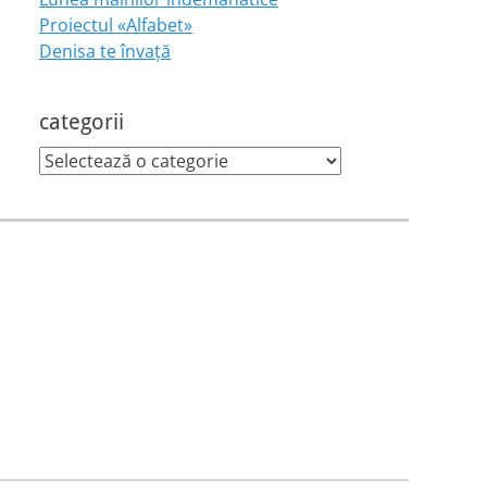
Proiectul «Alfabet»
Denisa te învaţă
categorii
categorii