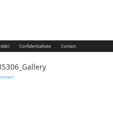
ndări
Confidențialitate
Contact
5306_Gallery
comment