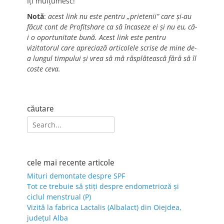
Îți mulțumesc!
Notă
:
acest link nu este pentru „prietenii” care și-au
făcut cont de Profitshare ca să încaseze ei și nu eu, că-
i o oportunitate bună. Acest link este pentru
vizitatorul care apreciază articolele scrise de mine de-
a lungul timpului și vrea să mă răsplătească fără să îl
coste ceva.
căutare
Search
for:
cele mai recente articole
Mituri demontate despre SPF
Tot ce trebuie să știți despre endometrioză și
ciclul menstrual (P)
Vizită la fabrica Lactalis (Albalact) din Oiejdea,
județul Alba