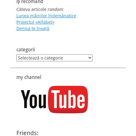
îţi recomand
Câteva articole
random
:
Lunea mâinilor îndemânatice
Proiectul «Alfabet»
Denisa te învaţă
categorii
categorii
my channel
Friends: