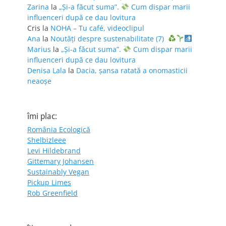
Zarina
la
„Și-a făcut suma”.
Cum dispar marii
influenceri după ce dau lovitura
Cris
la
NOHA – Tu café, videoclipul
Ana
la
Noutăți despre sustenabilitate (7)
Marius
la
„Și-a făcut suma”.
Cum dispar marii
influenceri după ce dau lovitura
Denisa Lala
la
Dacia, șansa ratată a onomasticii
neaoșe
îmi plac:
România Ecologică
Shelbizleee
Levi Hildebrand
Gittemary Johansen
Sustainably Vegan
Pickup Limes
Rob Greenfield