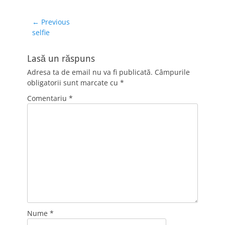
Navigare
← Previous
Previous
selfie
în
post:
articole
Lasă un răspuns
Adresa ta de email nu va fi publicată.
Câmpurile
obligatorii sunt marcate cu
*
Comentariu
*
Nume
*