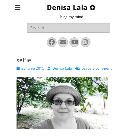
Denisa Lala ✿
blog my mind
Search
for:
Facebook
Email
YouTube
Instagram
selfie
Posted
Author
22 iunie 2015
Denisa Lala
Leave a comment
on