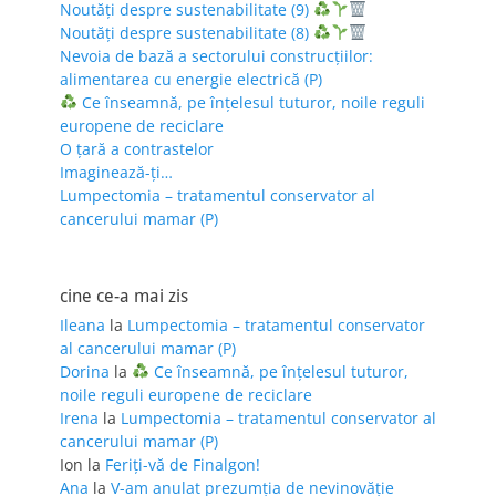
Noutăți despre sustenabilitate (9)
Noutăți despre sustenabilitate (8)
Nevoia de bază a sectorului construcțiilor:
alimentarea cu energie electrică (P)
Ce înseamnă, pe înțelesul tuturor, noile reguli
europene de reciclare
O țară a contrastelor
Imaginează-ți…
Lumpectomia – tratamentul conservator al
cancerului mamar (P)
cine ce-a mai zis
Ileana
la
Lumpectomia – tratamentul conservator
al cancerului mamar (P)
Dorina
la
Ce înseamnă, pe înțelesul tuturor,
noile reguli europene de reciclare
Irena
la
Lumpectomia – tratamentul conservator al
cancerului mamar (P)
Ion
la
Feriţi-vă de Finalgon!
Ana
la
V-am anulat prezumția de nevinovăție