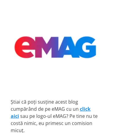
Știai că poți susține acest blog
cumpărând de pe eMAG cu un
click
aici
sau pe logo-ul eMAG? Pe tine nu te
costă nimic, eu primesc un comision
micuț.