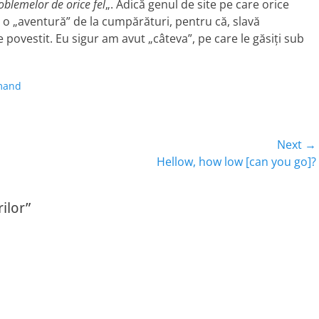
oblemelor de orice fel
„. Adică genul de site pe care orice
o „aventură” de la cumpărături, pentru că, slavă
povestit. Eu sigur am avut „câteva”, pe care le găsiţi sub
mand
Next →
Next
Hellow, how low [can you go]?
post:
ilor”