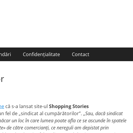
ndări
Confidențialitate
Contact
r
ne
că s-a lansat site-ul
Shopping Stories
 un fel de „sindicat al cumpărătorilor”. „
Sau, dacă sindicat
ăcar un loc în care lumea poate afla ce se ascunde în spatele
ate» de către comercianţi, ce nereguli am depistat prin