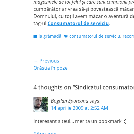
magazinele de tot felul şi care sunt campionii pr
cumpărător ar vrea să-şi povestească măcar 
Domnului, cu toţii avem măcar o aventură de 
tag-ul
Consumatorul de serviciu
.
Categories
Tags
la grămadă
consumatorul de serviciu
,
reco
Navigare
← Previous
Previous
Orăştia în poze
în
post:
articole
4 thoughts on “Sindicatul consumator
Bogdan Epureanu
says:
14 aprilie 2009 at 2:52 AM
Interesant siteul… merita un bookmark. :)