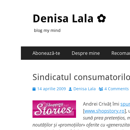
Denisa Lala ✿
blog my mind
Primary
Skip
Abonează-te
Despre mine
Recoma
to
Menu
content
Sindicatul consumatorilo
Posted
Author
14 aprilie 2009
Denisa Lala
4 Comments
on
Andrei Crivăţ îmi
spu
[
www.shopstory.ro
],
sună prea pretenţios, m
noutăţilor şi «promoţiilor» oferite cu «generozit