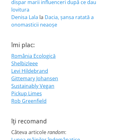
dispar marii influenceri după ce dau
lovitura
Denisa Lala
la
Dacia, șansa ratată a
onomasticii neaoșe
îmi plac:
România Ecologică
Shelbizleee
Levi Hildebrand
Gittemary Johansen
Sustainably Vegan
Pickup Limes
Rob Greenfield
îţi recomand
Câteva articole
random
:
Lunea mâinilor îndemânatice