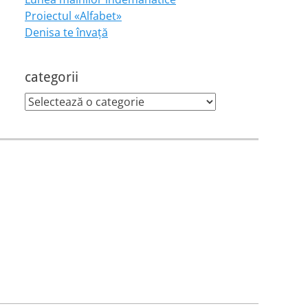
Proiectul «Alfabet»
Denisa te învaţă
categorii
categorii