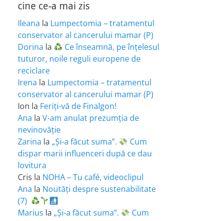
cine ce-a mai zis
Ileana
la
Lumpectomia – tratamentul
conservator al cancerului mamar (P)
Dorina
la
Ce înseamnă, pe înțelesul
tuturor, noile reguli europene de
reciclare
Irena
la
Lumpectomia – tratamentul
conservator al cancerului mamar (P)
Ion
la
Feriţi-vă de Finalgon!
Ana
la
V-am anulat prezumția de
nevinovăție
Zarina
la
„Și-a făcut suma”.
Cum
dispar marii influenceri după ce dau
lovitura
Cris
la
NOHA – Tu café, videoclipul
Ana
la
Noutăți despre sustenabilitate
(7)
Marius
la
„Și-a făcut suma”.
Cum