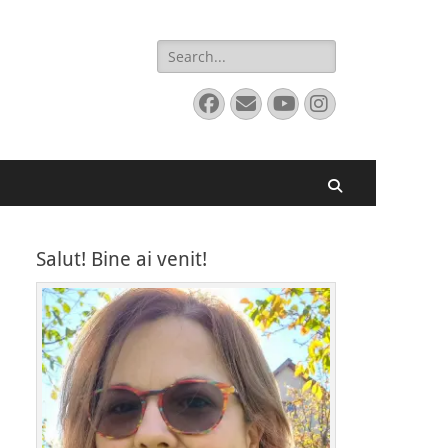
Search
for:
Facebook
Email
YouTube
Instagram
Search
Salut! Bine ai venit!