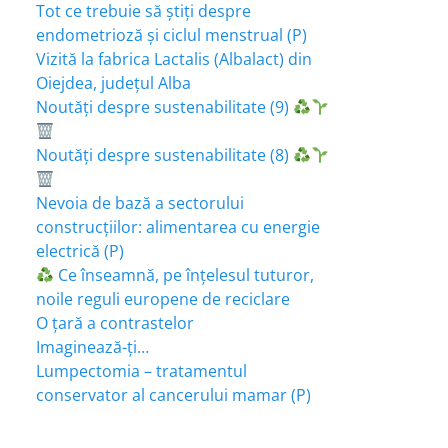
Tot ce trebuie să știți despre
endometrioză și ciclul menstrual (P)
Vizită la fabrica Lactalis (Albalact) din
Oiejdea, județul Alba
Noutăți despre sustenabilitate (9)
Noutăți despre sustenabilitate (8)
Nevoia de bază a sectorului
construcțiilor: alimentarea cu energie
electrică (P)
Ce înseamnă, pe înțelesul tuturor,
noile reguli europene de reciclare
O țară a contrastelor
Imaginează-ți…
Lumpectomia – tratamentul
conservator al cancerului mamar (P)