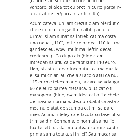
(ca idee, au si cani sau brelocuri de
vanzare, si alea tot cu pret in euro; parca n-
au auzit de lei/parca n-ar fi in Ro).
Acum cateva luni am crezut c-am pierdut o
cheie (bine c-am gasit-o naibii pana la
urma), si am sunat sa intreb cat ma costa
una noua. „110”, imi zice nenea. 110 lei, ma
gandesc eu, wow, mult mai ieftin decat
credeam :) . Ca dupa aia (bine c-am
intrebat) sa aflu ca de fapt sunt 110 euro.
Heh, si asta e doar inceputul, ca ma duc la
ei sa-mi chiar iau cheia si acolo aflu ca nu,
115 euro e telecomanda, la care se adauga
60 de euro partea metalica, plus cat o fi
manopera. (bine, n-am idee cat o fi o cheie
de masina normala, deci probabil ca asta a
mea nu e atat de scumpa cat mi se pare
mie). Acum, inteleg ca e facuta cu laserul si
trimisa din Germania, e normal sa nu fie
foarte ieftina, dar nu puteau sa-mi zica din
prima suma totala, si in lei? Sau macar sa