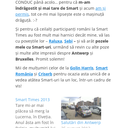
CONDUC până acolo… pentru că
m-am
îndrăgostit şi mai tare de Smart
şi acum
am şi
permis
, tot ce-mi mai lipseşte este o maşinuţă
drăguţă. :-?
Şi pentru că ceilalţi participanţi români la Smart
Times au fost mult mai harnici decât mine, vă las
cu poveştile lor –
Raluxa
,
Sebi
–
şi vă arăt
pozele
mele cu Smart-uri
, urmând să revin cu alte poze
şi multe alte impresii despre
Antwerp
şi
Bruxelles
. Promit solemn!
Mii de mulţumiri celor de la
Golin Harris
,
Smart
România
şi
Criserb
pentru ocazia asta unică de a
vedea atâtea Smart-uri la un loc, într-un cadru de
vis!
Smart Times 2013
Tare mi-ar mai
plăcea să merg la
Lucerna, în Elveţia.
Anul ăsta am fost în
Salutări din Antwerp