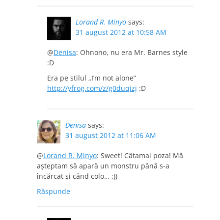
Lorand R. Minyo
says:
31 august 2012 at 10:58 AM
@
Denisa
: Ohnono, nu era Mr. Barnes style
:D
Era pe stilul „I’m not alone”
http://yfrog.com/z/g0duqizj
:D
Denisa
says:
31 august 2012 at 11:06 AM
@
Lorand R. Minyo
: Sweet! Câtamai poza! Mă
aşteptam să apară un monstru până s-a
încărcat şi când colo… :))
Răspunde