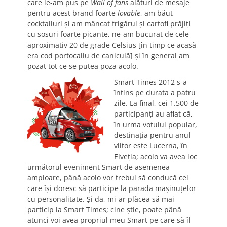
care le-am pus pe
Wall of fans
alături de mesaje
pentru acest brand foarte
lovable
, am băut
cocktailuri şi am mâncat frigărui şi cartofi prăjiţi
cu sosuri foarte picante, ne-am bucurat de cele
aproximativ 20 de grade Celsius [în timp ce acasă
era cod portocaliu de caniculă] şi în general am
pozat tot ce se putea poza acolo.
Smart Times 2012 s-a
întins pe durata a patru
zile. La final, cei 1.500 de
participanţi au aflat că,
în urma votului popular,
destinaţia pentru anul
viitor este Lucerna, în
Elveţia; acolo va avea loc
următorul eveniment Smart de asemenea
amploare, până acolo vor trebui să conducă cei
care îşi doresc să participe la parada maşinuţelor
cu personalitate. Şi da, mi-ar plăcea să mai
particip la Smart Times; cine ştie, poate până
atunci voi avea propriul meu Smart pe care să îl