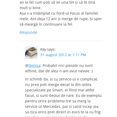
an la fel cum poţi să iei una SH şi să te ţină
mult şi bine.
Aşa s-a întâmplat cu Ford-ul Focus al familiei
mele. Are deja 12 ani şi merge de rupe. Şi sper
să meargă în continuare la fel.
Răspunde
Kay
says:
31 august 2012 at 1:11 PM
@
Denisa
: Probabil nici piesele nu sunt
ieftine, dar de alea n-am avut nevoie :)
In schimb da, si cu service-ul e complicat,
nu prea poti merge decat la din-astea
specializate pe Smart, el fiind mai altfel
facut, si sunt destul de rare. Eu de exemplu
pentru orice problema tre’ sa merg la
service-ul Mercedes, pai si cand incep aia
sa zica orice pret direct in euro te ia cu frig