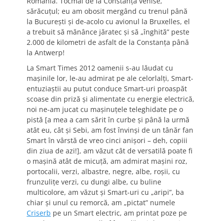
România. Tocmai de la Constanţa venise,
sărăcuţul; eu am obosit mergând cu trenul până
la Bucureşti şi de-acolo cu avionul la Bruxelles, el
a trebuit să mănânce jăratec şi să „înghită” peste
2.000 de kilometri de asfalt de la Constanţa până
la Antwerp!
La Smart Times 2012 oamenii s-au lăudat cu
maşinile lor, le-au admirat pe ale celorlalţi, Smart-
entuziaştii au putut conduce Smart-uri proaspăt
scoase din priză şi alimentate cu energie electrică,
noi ne-am jucat cu maşinuţele teleghidate pe o
pistă [a mea a cam sărit în curbe şi până la urmă
atât eu, cât şi Sebi, am fost învinşi de un tânăr fan
Smart în vârstă de vreo cinci anişori – deh, copiii
din ziua de azi!], am văzut cât de versatilă poate fi
o maşină atât de micuţă, am admirat maşini roz,
portocalii, verzi, albastre, negre, albe, roşii, cu
frunzuliţe verzi, cu dungi albe, cu buline
multicolore, am văzut şi Smart-uri cu „aripi”, ba
chiar şi unul cu remorcă, am „pictat” numele
Criserb
pe un Smart electric, am printat poze pe