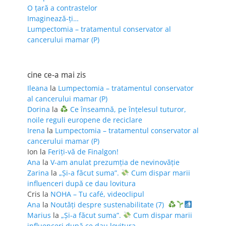
O țară a contrastelor
Imaginează-ți…
Lumpectomia – tratamentul conservator al
cancerului mamar (P)
cine ce-a mai zis
Ileana
la
Lumpectomia – tratamentul conservator
al cancerului mamar (P)
Dorina
la
Ce înseamnă, pe înțelesul tuturor,
noile reguli europene de reciclare
Irena
la
Lumpectomia – tratamentul conservator al
cancerului mamar (P)
Ion
la
Feriţi-vă de Finalgon!
Ana
la
V-am anulat prezumția de nevinovăție
Zarina
la
„Și-a făcut suma”.
Cum dispar marii
influenceri după ce dau lovitura
Cris
la
NOHA – Tu café, videoclipul
Ana
la
Noutăți despre sustenabilitate (7)
Marius
la
„Și-a făcut suma”.
Cum dispar marii
influenceri după ce dau lovitura