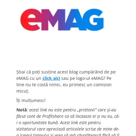
Știai că poți susține acest blog cumpărând de pe
eMAG cu un
click aici
sau pe logo-ul eMAG? Pe
tine nu te costă nimic, eu primesc un comision
micuț.
Îți mulțumesc!
Notă
:
acest link nu este pentru „prietenii” care și-au
făcut cont de Profitshare ca să încaseze ei și nu eu, că-
i o oportunitate bună. Acest link este pentru
vizitatorul care apreciază articolele scrise de mine de-
a lungul timpului și vrea să mă răsplătească fără să îl