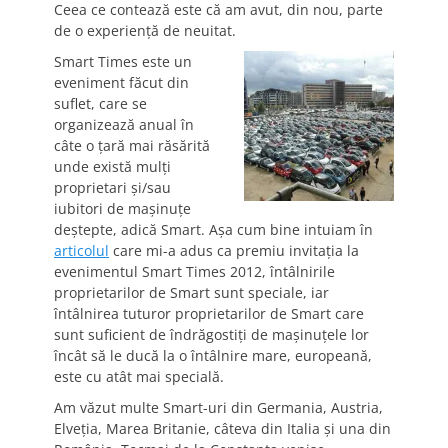
Ceea ce contează este că am avut, din nou, parte
de o experienţă de neuitat.
Smart Times este un
eveniment făcut din
suflet, care se
organizează anual în
câte o ţară mai răsărită
unde există mulţi
proprietari şi/sau
iubitori de maşinuţe
deştepte, adică Smart. Aşa cum bine intuiam în
articolul
care mi-a adus ca premiu invitaţia la
evenimentul Smart Times 2012, întâlnirile
proprietarilor de Smart sunt speciale, iar
întâlnirea tuturor proprietarilor de Smart care
sunt suficient de îndrăgostiţi de maşinuţele lor
încât să le ducă la o întâlnire mare, europeană,
este cu atât mai specială.
Am văzut multe Smart-uri din Germania, Austria,
Elveţia, Marea Britanie, câteva din Italia şi una din