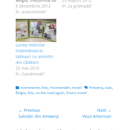
Belgia, mulţumită lui
25 august 2012
Cristi şi Golin Harris.
5 decembrie 2012
În „la grămadă”
Anul viitor, poate că
În „evenimente”
n-o să mai am
norocul ăsta, dar mă
bucur că am avut
parte de experienţa
din vară. Nu ştiu
Lunea mâinilor
dacă o să mai văd…
îndemânatice:
tablouri cu amintiri
din călătorii
25 mai 2015
În „handmade”
Categories
Tags
evenimente
,
foto
,
recomandări
,
travel
Antwerp
,
auto
,
Belgia
,
foto
,
on the road again
,
Smart
,
travel
Navigare
← Previous
Next →
Previous
Next
Salutări din Antwerp
Visul American
în
post:
post:
articole