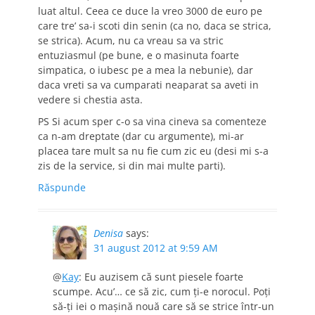
luat altul. Ceea ce duce la vreo 3000 de euro pe
care tre’ sa-i scoti din senin (ca no, daca se strica,
se strica). Acum, nu ca vreau sa va stric
entuziasmul (pe bune, e o masinuta foarte
simpatica, o iubesc pe a mea la nebunie), dar
daca vreti sa va cumparati neaparat sa aveti in
vedere si chestia asta.
PS Si acum sper c-o sa vina cineva sa comenteze
ca n-am dreptate (dar cu argumente), mi-ar
placea tare mult sa nu fie cum zic eu (desi mi s-a
zis de la service, si din mai multe parti).
Răspunde
Denisa
says:
31 august 2012 at 9:59 AM
@
Kay
: Eu auzisem că sunt piesele foarte
scumpe. Acu’… ce să zic, cum ţi-e norocul. Poţi
să-ţi iei o maşină nouă care să se strice într-un