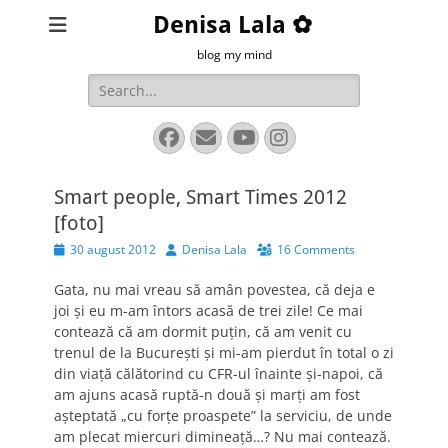
Denisa Lala ✿
blog my mind
Search
for:
Facebook
Email
YouTube
Instagram
Smart people, Smart Times 2012
[foto]
Posted
Author
30 august 2012
Denisa Lala
16 Comments
on
Gata, nu mai vreau să amân povestea, că deja e
joi şi eu m-am întors acasă de trei zile! Ce mai
contează că am dormit puţin, că am venit cu
trenul de la Bucureşti şi mi-am pierdut în total o zi
din viaţă călătorind cu CFR-ul înainte şi-napoi, că
am ajuns acasă ruptă-n două şi marţi am fost
aşteptată „cu forţe proaspete” la serviciu, de unde
am plecat miercuri dimineaţă…? Nu mai contează.