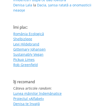
Denisa Lala
la
Dacia, șansa ratată a onomasticii
neaoșe
îmi plac:
România Ecologică
Shelbizleee
Levi Hildebrand
Gittemary Johansen
Sustainably Vegan
Pickup Limes
Rob Greenfield
îţi recomand
Câteva articole
random
:
Lunea mâinilor îndemânatice
Proiectul «Alfabet»
Denisa te învaţă