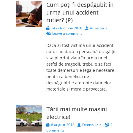
Cum poți fi despăgubit în
urma unui accident
rutier? (P)
Posted
Author
14 octombrie 2018
Advertorial
on
Leave a comment
Dacă ai fost victima unui accident
auto sau dacă o persoană dragă ție
și-a pierdut viața în urma unei
astfel de tragedii, trebuie să faci
toate demersurile legale necesare
pentru a beneficia de
despăgubirile aferente daunelor
materiale și morale provocate.
Țării mai multe mașini
electrice!
Posted
Author
8 august 2018
Denisa Lala
2
on
Comments