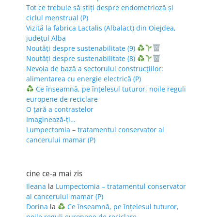
Tot ce trebuie să știți despre endometrioză și
ciclul menstrual (P)
Vizită la fabrica Lactalis (Albalact) din Oiejdea,
județul Alba
Noutăți despre sustenabilitate (9)
Noutăți despre sustenabilitate (8)
Nevoia de bază a sectorului construcțiilor:
alimentarea cu energie electrică (P)
Ce înseamnă, pe înțelesul tuturor, noile reguli
europene de reciclare
O țară a contrastelor
Imaginează-ți…
Lumpectomia – tratamentul conservator al
cancerului mamar (P)
cine ce-a mai zis
Ileana
la
Lumpectomia – tratamentul conservator
al cancerului mamar (P)
Dorina
la
Ce înseamnă, pe înțelesul tuturor,
noile reguli europene de reciclare