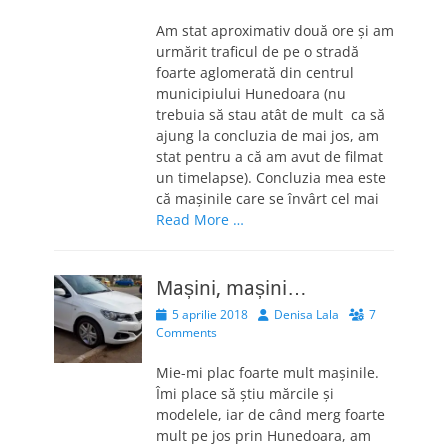
Am stat aproximativ două ore și am
urmărit traficul de pe o stradă
foarte aglomerată din centrul
municipiului Hunedoara (nu
trebuia să stau atât de mult ca să
ajung la concluzia de mai jos, am
stat pentru a că am avut de filmat
un timelapse). Concluzia mea este
că mașinile care se învârt cel mai
Read More …
Mașini, mașini…
Posted
Author
5 aprilie 2018
Denisa Lala
7
on
Comments
Mie-mi plac foarte mult mașinile.
Îmi place să știu mărcile și
modelele, iar de când merg foarte
mult pe jos prin Hunedoara, am