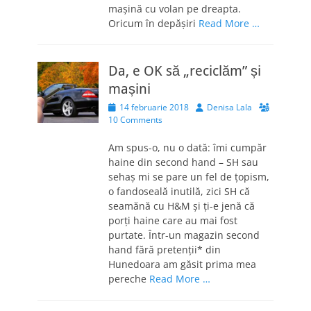
mașină cu volan pe dreapta.
Oricum în depășiri
Read More …
Da, e OK să „reciclăm” și
mașini
Posted
Author
14 februarie 2018
Denisa Lala
on
10 Comments
Am spus-o, nu o dată: îmi cumpăr
haine din second hand – SH sau
sehaș mi se pare un fel de țopism,
o fandoseală inutilă, zici SH că
seamănă cu H&M și ți-e jenă că
porți haine care au mai fost
purtate. Într-un magazin second
hand fără pretenții* din
Hunedoara am găsit prima mea
pereche
Read More …