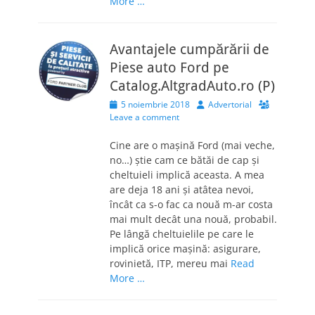
More …
Avantajele cumpărării de
Piese auto Ford pe
Catalog.AltgradAuto.ro (P)
Posted
Author
5 noiembrie 2018
Advertorial
on
Leave a comment
Cine are o mașină Ford (mai veche,
no…) știe cam ce bătăi de cap și
cheltuieli implică aceasta. A mea
are deja 18 ani și atâtea nevoi,
încât ca s-o fac ca nouă m-ar costa
mai mult decât una nouă, probabil.
Pe lângă cheltuielile pe care le
implică orice mașină: asigurare,
rovinietă, ITP, mereu mai
Read
More …