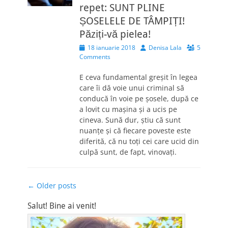
repet: SUNT PLINE
ȘOSELELE DE TÂMPIȚI!
Păziți-vă pielea!
Posted
Author
18 ianuarie 2018
Denisa Lala
5
on
Comments
E ceva fundamental greșit în legea
care îi dă voie unui criminal să
conducă în voie pe șosele, după ce
a lovit cu mașina și a ucis pe
cineva. Sună dur, știu că sunt
nuanțe și că fiecare poveste este
diferită, că nu toți cei care ucid din
culpă sunt, de fapt, vinovați.
Post
←
Older posts
navigation
Salut! Bine ai venit!