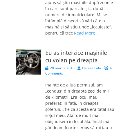
ajuns să știu mașinile după zonele
în care sunt parcate și… după
numere de înmatriculare. Mi se
întâmplă deseori să văd câte o
mașină și să știu unde „locuiește”,
pentru că trec
Read More …
Eu aș interzice mașinile
cu volan pe dreapta
Posted
Author
28 martie 2018
Denisa Lala
4
on
Comments
Înainte de a lua permisul, am
„condus” din dreapta zeci de mii
de kilometri. Era locul meu
preferat: în față, în dreapta
șoferului, fie că acesta era tatăl sau
soțul meu. Atât de mult mă
obișnuisem în locul ăla, încât mă
gândeam foarte serios să-mi iau o