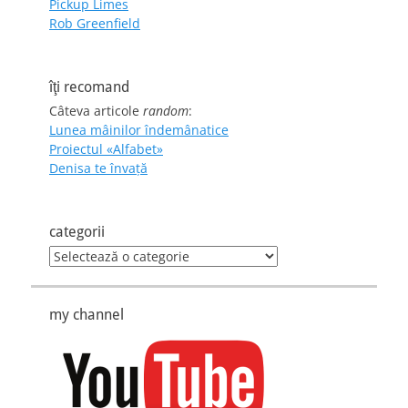
Pickup Limes
Rob Greenfield
îţi recomand
Câteva articole
random
:
Lunea mâinilor îndemânatice
Proiectul «Alfabet»
Denisa te învaţă
categorii
categorii
my channel