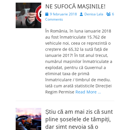
NE SUFOCĂ MAȘINILE!
Posted
Author
9 februarie 2018
Denisa Lala
6
on
Comments
În România, în luna ianuarie 2018
au fost înmatriculate 15.762 de
vehicule noi, ceea ce reprezintă o
creștere de 65,32 la sută faţă de
ianuarie 2017! În tot anul trecut,
numărul mașinilor înmatriculate a
explodat, pentru că Guvernul a
eliminat taxa de primă
înmatriculare / timbrul de mediu.
Iată cum arată statisticile Direcției
Regim Permise
Read More …
Știu că am mai zis că sunt
pline șoselele de tâmpiți,
dar simt nevoia să o