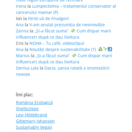
Irena
la
Lumpectomia – tratamentul conservator al
cancerului mamar (P)
Ion
la
Feriţi-vă de Finalgon!
Ana
la
V-am anulat prezumția de nevinovăție
Zarina
la
„Și-a făcut suma”.
Cum dispar marii
influenceri după ce dau lovitura
Cris
la
NOHA – Tu café, videoclipul
Ana
la
Noutăți despre sustenabilitate (7)
Marius
la
„Și-a făcut suma”.
Cum dispar marii
influenceri după ce dau lovitura
Denisa Lala
la
Dacia, șansa ratată a onomasticii
neaoșe
îmi plac:
România Ecologică
Shelbizleee
Levi Hildebrand
Gittemary Johansen
Sustainably Vegan