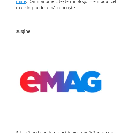
mine
. Dar mai bine citește-mi blogul – e modul cel
mai simplu de a mă cunoaște.
susține
Știai că poți susține acest blog cumpărând de pe