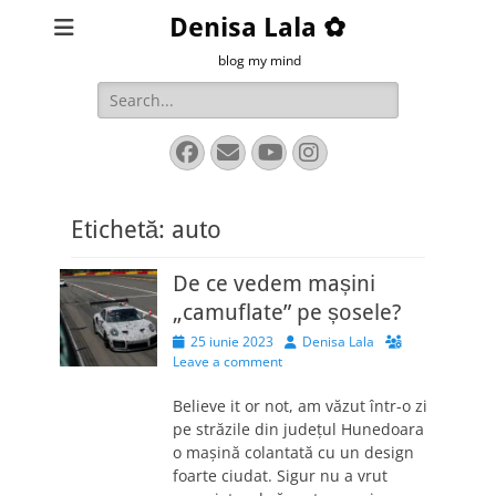
Denisa Lala ✿
blog my mind
Search
for:
Facebook
Email
YouTube
Instagram
Etichetă:
auto
De ce vedem mașini
„camuflate” pe șosele?
Posted
Author
25 iunie 2023
Denisa Lala
on
Leave a comment
Believe it or not, am văzut într-o zi
pe străzile din județul Hunedoara
o mașină colantată cu un design
foarte ciudat. Sigur nu a vrut