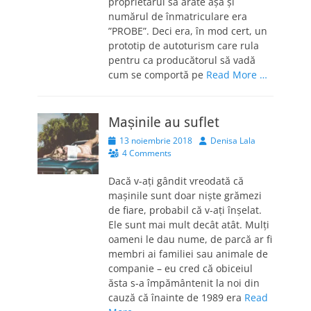
proprietarul să arate așa și
numărul de înmatriculare era
”PROBE”. Deci era, în mod cert, un
prototip de autoturism care rula
pentru ca producătorul să vadă
cum se comportă pe
Read More …
Mașinile au suflet
Posted
Author
13 noiembrie 2018
Denisa Lala
on
4 Comments
Dacă v-ați gândit vreodată că
mașinile sunt doar niște grămezi
de fiare, probabil că v-ați înșelat.
Ele sunt mai mult decât atât. Mulți
oameni le dau nume, de parcă ar fi
membri ai familiei sau animale de
companie – eu cred că obiceiul
ăsta s-a împământenit la noi din
cauză că înainte de 1989 era
Read