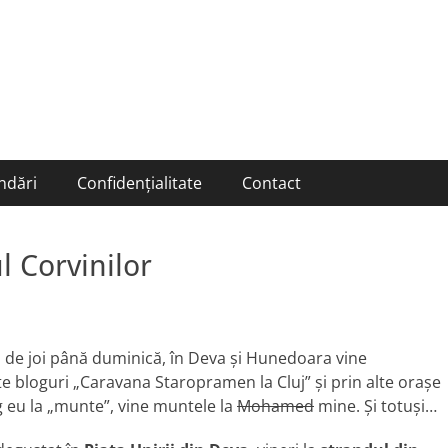
ndări
Confidențialitate
Contact
ul Corvinilor
de joi până duminică, în Deva şi Hunedoara vine
e bloguri „Caravana Staropramen la Cluj” şi prin alte oraşe
 eu la „munte”, vine muntele la
Mohamed
mine. Şi totuşi…