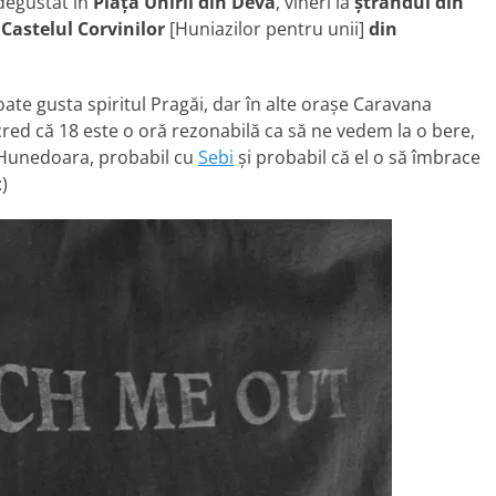
i degustat în
Piaţa Unirii din Deva
, vineri la
ştrandul din
a
Castelul Corvinilor
[Huniazilor pentru unii]
din
oate gusta spiritul Pragăi, dar în alte oraşe Caravana
cred că 18 este o oră rezonabilă ca să ne vedem la o bere,
n Hunedoara, probabil cu
Sebi
şi probabil că el o să îmbrace
:)