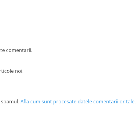
lte comentarii.
ticole noi.
e spamul.
Află cum sunt procesate datele comentariilor tale
.