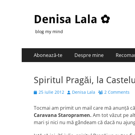
Denisa Lala ✿
blog my mind
Primary
Skip
Abonează-te
Despre mine
Recoma
to
Menu
content
Spiritul Pragăi, la Castel
Posted
Author
25 iulie 2012
Denisa Lala
2 Comments
on
Tocmai am primit un mail care mă anunţă că 
Caravana Staropramen.
Am tot văzut pe alt
mari şi nici nu mă gândeam că dacă nu ajung