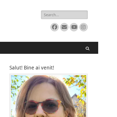
Search
for:
Facebook
Email
YouTube
Instagram
Search
Salut! Bine ai venit!