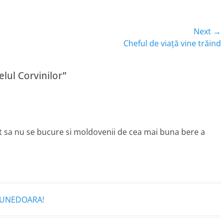
Next →
Next
Cheful de viaţă vine trăind
post:
elul Corvinilor”
cat sa nu se bucure si moldovenii de cea mai buna bere a
HUNEDOARA!