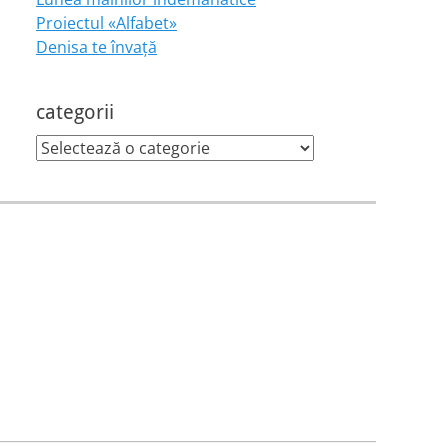
Proiectul «Alfabet»
Denisa te învaţă
categorii
categorii