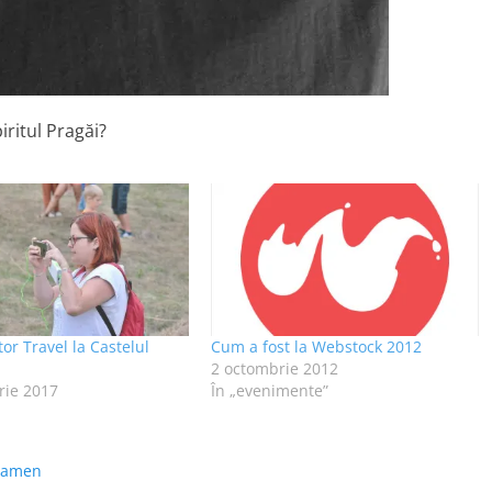
ritul Pragăi?
or Travel la Castelul
Cum a fost la Webstock 2012
2 octombrie 2012
rie 2017
În „evenimente”
ramen