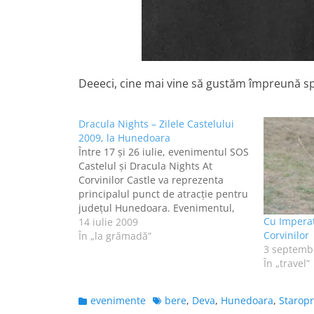
Deeeci, cine mai vine să gustăm împreună spi
Dracula Nights – Zilele Castelului
2009, la Hunedoara
Între 17 şi 26 iulie, evenimentul SOS
Castelul şi Dracula Nights At
Corvinilor Castle va reprezenta
principalul punct de atracţie pentru
judeţul Hunedoara. Evenimentul,
Cu Imperat
care promovează Castelul
14 iulie 2009
Corvinilor
Corvinilor, arta medievală şi
În „la grămadă”
3 septemb
contribuie la oferta culturală din
În „travel”
Hunedoara, este organizat de
Primăria Hunedoara, Asociaţia
Corvinorum Ordo Hunedoara,
Categories
Tags
evenimente
bere
,
Deva
,
Hunedoara
,
Starop
Asociatia DevArt Deva şi…