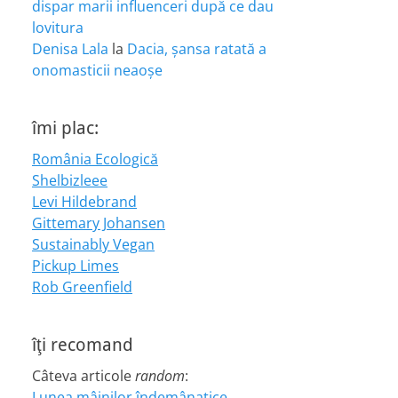
dispar marii influenceri după ce dau
lovitura
Denisa Lala
la
Dacia, șansa ratată a
onomasticii neaoșe
îmi plac:
România Ecologică
Shelbizleee
Levi Hildebrand
Gittemary Johansen
Sustainably Vegan
Pickup Limes
Rob Greenfield
îţi recomand
Câteva articole
random
:
Lunea mâinilor îndemânatice