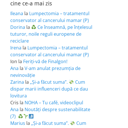
cine ce-a mai zis
Ileana
la
Lumpectomia – tratamentul
conservator al cancerului mamar (P)
Dorina
la
Ce înseamnă, pe înțelesul
tuturor, noile reguli europene de
reciclare
Irena
la
Lumpectomia – tratamentul
conservator al cancerului mamar (P)
Ion
la
Feriţi-vă de Finalgon!
Ana
la
V-am anulat prezumția de
nevinovăție
Zarina
la
„Și-a făcut suma”.
Cum
dispar marii influenceri după ce dau
lovitura
Cris
la
NOHA – Tu café, videoclipul
Ana
la
Noutăți despre sustenabilitate
(7)
Marius
la
„Și-a făcut suma”.
Cum