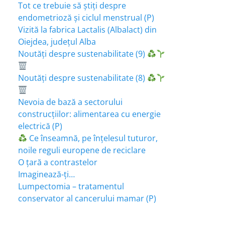
Tot ce trebuie să știți despre
endometrioză și ciclul menstrual (P)
Vizită la fabrica Lactalis (Albalact) din
Oiejdea, județul Alba
Noutăți despre sustenabilitate (9)
Noutăți despre sustenabilitate (8)
Nevoia de bază a sectorului
construcțiilor: alimentarea cu energie
electrică (P)
Ce înseamnă, pe înțelesul tuturor,
noile reguli europene de reciclare
O țară a contrastelor
Imaginează-ți…
Lumpectomia – tratamentul
conservator al cancerului mamar (P)