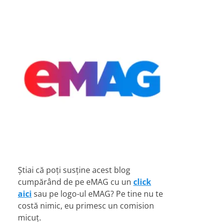
Știai că poți susține acest blog
cumpărând de pe eMAG cu un
click
aici
sau pe logo-ul eMAG? Pe tine nu te
costă nimic, eu primesc un comision
micuț.