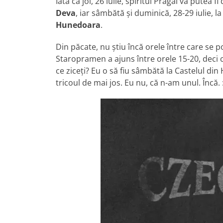
Iată că joi, 26 iulie, spiritul Pragăi va putea f
Deva
, iar sâmbătă şi duminică, 28-29 iulie, l
Hunedoara
.
Din păcate, nu ştiu încă orele între care se p
Staropramen a ajuns între orele 15-20, deci 
ce ziceţi? Eu o să fiu sâmbătă la Castelul di
tricoul de mai jos. Eu nu, că n-am unul. Încă. 