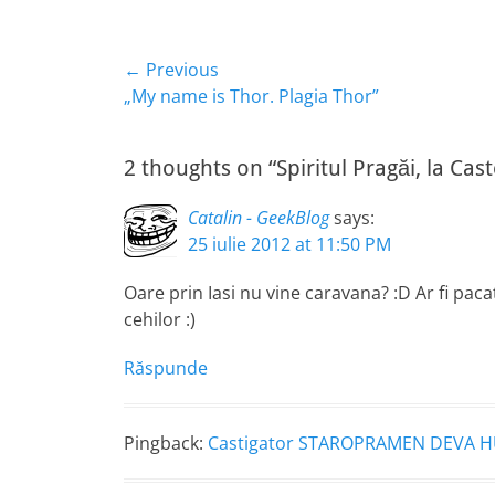
Navigare
← Previous
Previous
„My name is Thor. Plagia Thor”
în
post:
articole
2 thoughts on “Spiritul Pragăi, la Cast
Catalin - GeekBlog
says:
25 iulie 2012 at 11:50 PM
Oare prin Iasi nu vine caravana? :D Ar fi pa
cehilor :)
Răspunde
Pingback:
Castigator STAROPRAMEN DEVA 