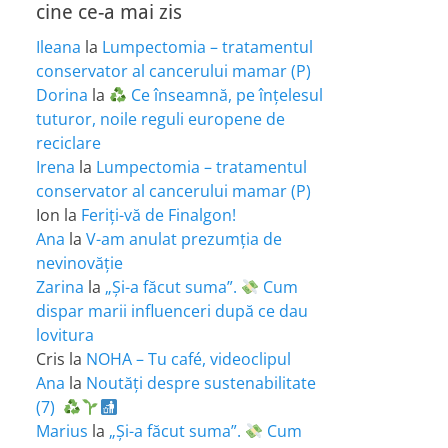
cine ce-a mai zis
Ileana
la
Lumpectomia – tratamentul
conservator al cancerului mamar (P)
Dorina
la
Ce înseamnă, pe înțelesul
tuturor, noile reguli europene de
reciclare
Irena
la
Lumpectomia – tratamentul
conservator al cancerului mamar (P)
Ion
la
Feriţi-vă de Finalgon!
Ana
la
V-am anulat prezumția de
nevinovăție
Zarina
la
„Și-a făcut suma”.
Cum
dispar marii influenceri după ce dau
lovitura
Cris
la
NOHA – Tu café, videoclipul
Ana
la
Noutăți despre sustenabilitate
(7)
Marius
la
„Și-a făcut suma”.
Cum