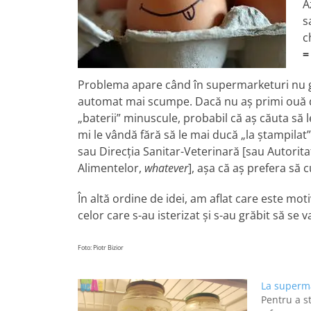
A
s
c
=
Problema apare când în supermarketuri nu gă
automat mai scumpe. Dacă nu aş primi ouă de l
„baterii” minuscule, probabil că aş căuta să l
mi le vândă fără să le mai ducă „la ştampila
sau Direcţia Sanitar-Veterinară [sau Autorit
Alimentelor,
whatever
], aşa că aş prefera să 
În altă ordine de idei, am aflat care este mot
celor care s-au isterizat şi s-au grăbit să se 
Foto: Piotr Bizior
La superm
Pentru a st