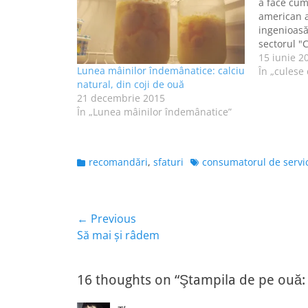
a face cum
american a
ingenioasă
sectorul "
emană miro
15 iunie 2
Lunea mâinilor îndemânatice: calciu
prăjiţi. În
În „culese d
natural, din coji de ouă
produse d
21 decembrie 2015
cotcodăcitu
În „Lunea mâinilor îndemânatice”
aromă…
Categories
Tags
recomandări
,
sfaturi
consumatorul de servi
Navigare
← Previous
Previous
Să mai şi râdem
în
post:
articole
16 thoughts on “Ştampila de pe ouă: 0