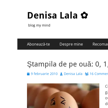
Denisa Lala ✿
blog my mind
Primary
Skip
Abonează-te
Despre mine
Recoma
to
Menu
content
Ştampila de pe ouă: 0, 1
Posted
Author
9 februarie 2010
Denisa Lala
16 Commen
on
C
g
o
d