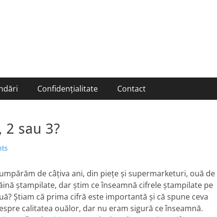
ndări
Confidențialitate
Contact
, 2 sau 3?
ts
umpărăm de câţiva ani, din pieţe şi supermarketuri, ouă de
ăină ştampilate, dar ştim ce înseamnă cifrele ştampilate pe
uă? Ştiam că prima cifră este importantă şi că spune ceva
espre calitatea ouălor, dar nu eram sigură ce înseamnă.