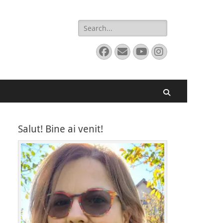
Search
for:
Facebook
Email
YouTube
Instagram
Search
Salut! Bine ai venit!