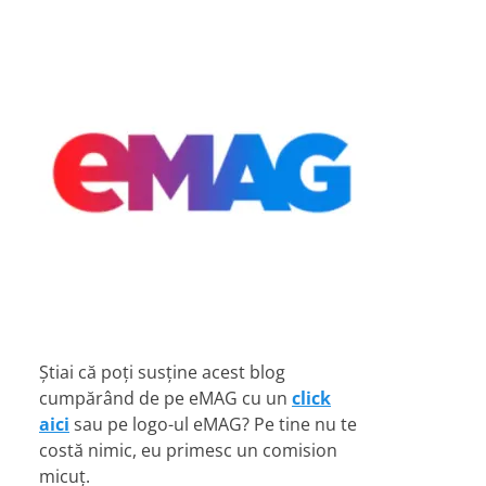
Știai că poți susține acest blog
cumpărând de pe eMAG cu un
click
aici
sau pe logo-ul eMAG? Pe tine nu te
costă nimic, eu primesc un comision
micuț.