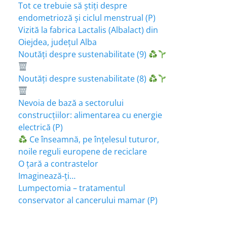
Tot ce trebuie să știți despre
endometrioză și ciclul menstrual (P)
Vizită la fabrica Lactalis (Albalact) din
Oiejdea, județul Alba
Noutăți despre sustenabilitate (9)
Noutăți despre sustenabilitate (8)
Nevoia de bază a sectorului
construcțiilor: alimentarea cu energie
electrică (P)
Ce înseamnă, pe înțelesul tuturor,
noile reguli europene de reciclare
O țară a contrastelor
Imaginează-ți…
Lumpectomia – tratamentul
conservator al cancerului mamar (P)