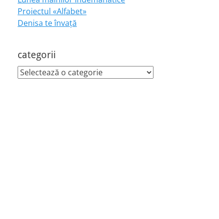
Proiectul «Alfabet»
Denisa te învaţă
categorii
categorii