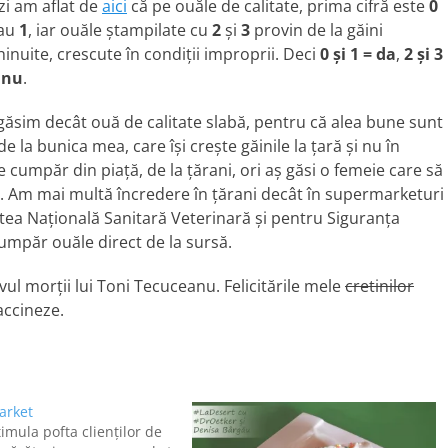
zi am aflat de
aici
că pe ouăle de calitate, prima cifră este
0
au
1
, iar ouăle ştampilate cu
2
şi
3
provin de la găini
hinuite, crescute în condiţii improprii. Deci
0 şi 1 = da
,
2 şi 3
 nu
.
sim decât ouă de calitate slabă, pentru că alea bune sunt
a bunica mea, care îşi creşte găinile la ţară şi nu în
e cumpăr din piaţă, de la ţărani, ori aş găsi o femeie care să
t”. Am mai multă încredere în ţărani decât în supermarketuri
atea Naţională Sanitară Veterinară şi pentru Siguranţa
cumpăr ouăle direct de la sursă.
ivul morţii lui Toni Tecuceanu. Felicitările mele
cretinilor
vaccineze.
arket
imula pofta clienţilor de