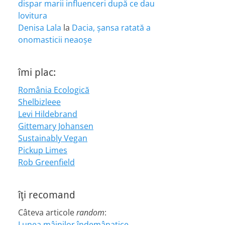
dispar marii influenceri după ce dau
lovitura
Denisa Lala
la
Dacia, șansa ratată a
onomasticii neaoșe
îmi plac:
România Ecologică
Shelbizleee
Levi Hildebrand
Gittemary Johansen
Sustainably Vegan
Pickup Limes
Rob Greenfield
îţi recomand
Câteva articole
random
:
Lunea mâinilor îndemânatice