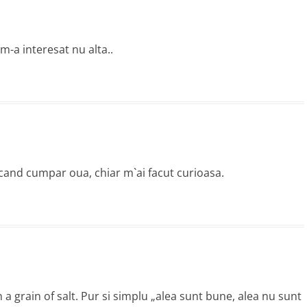
m-a interesat nu alta..
e cand cumpar oua, chiar m`ai facut curioasa.
th a grain of salt. Pur si simplu „alea sunt bune, alea nu sunt