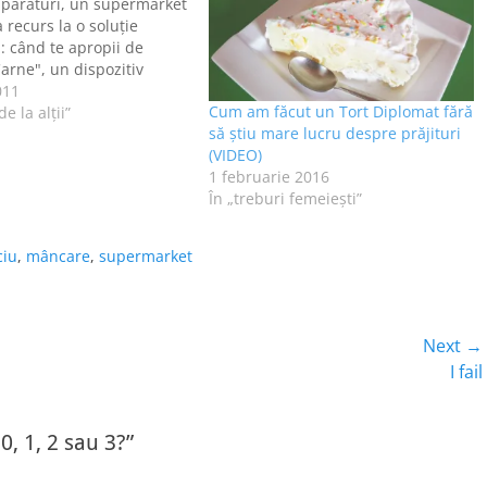
părături, un supermarket
 recurs la o soluţie
: când te apropii de
Carne", un dispozitiv
suri de grătar şi cârnaţi
011
Cum am făcut un Tort Diplomat fără
 dreptul rafturilor cu ouă şi
e la alţii”
să știu mare lucru despre prăjituri
e pui se aude
(VIDEO)
l găinilor, însoţit de o
1 februarie 2016
În „treburi femeieşti”
ciu
,
mâncare
,
supermarket
Next →
Next
I fail
post:
, 1, 2 sau 3?”