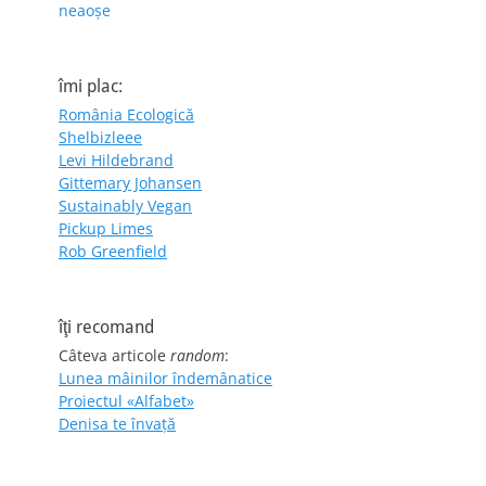
neaoșe
îmi plac:
România Ecologică
Shelbizleee
Levi Hildebrand
Gittemary Johansen
Sustainably Vegan
Pickup Limes
Rob Greenfield
îţi recomand
Câteva articole
random
:
Lunea mâinilor îndemânatice
Proiectul «Alfabet»
Denisa te învaţă