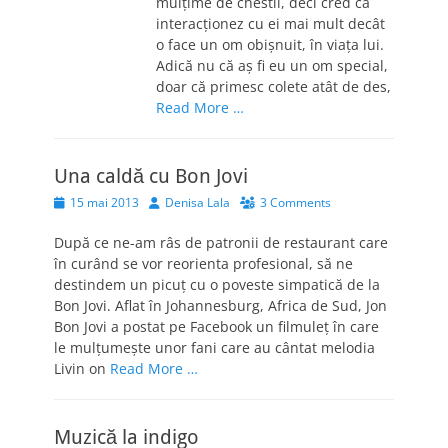
mulțime de chestii, deci cred că
interacționez cu ei mai mult decât
o face un om obișnuit, în viața lui.
Adică nu că aș fi eu un om special,
doar că primesc colete atât de des,
Read More …
Una caldă cu Bon Jovi
Posted
Author
15 mai 2013
Denisa Lala
3 Comments
on
După ce ne-am râs de patronii de restaurant care
în curând se vor reorienta profesional, să ne
destindem un picuţ cu o poveste simpatică de la
Bon Jovi. Aflat în Johannesburg, Africa de Sud, Jon
Bon Jovi a postat pe Facebook un filmuleţ în care
le mulţumeşte unor fani care au cântat melodia
Livin on
Read More …
Muzică la indigo