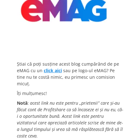
Știai că poți susține acest blog cumpărând de pe
eMAG cu un
click aici
sau pe logo-ul eMAG? Pe
tine nu te costă nimic, eu primesc un comision
micuț.
Îți mulțumesc!
Notă
:
acest link nu este pentru „prietenii” care și-au
făcut cont de Profitshare ca să încaseze ei și nu eu, că-
i o oportunitate bună. Acest link este pentru
vizitatorul care apreciază articolele scrise de mine de-
a lungul timpului și vrea să mă răsplătească fără să îl
coste ceva.