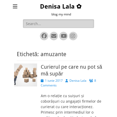
Denisa Lala ✿
blog my mind
Search
for:
Facebook
Email
YouTube
Instagram
Etichetă:
amuzante
Curierul pe care nu pot să
mă supăr
Posted
Author
1 iunie 2017
Denisa Lala
8
on
Comments
Am o relație cu suișuri și
coborâșuri cu angajații firmelor de
curierat cu care interacționez.
Primesc prin intermediul lor o