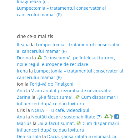
Imaginează-ți…
Lumpectomia – tratamentul conservator al
cancerului mamar (P)
cine ce-a mai zis
Ileana
la
Lumpectomia – tratamentul conservator
al cancerului mamar (P)
Dorina
la
Ce înseamnă, pe înțelesul tuturor,
noile reguli europene de reciclare
Irena
la
Lumpectomia – tratamentul conservator al
cancerului mamar (P)
Ion
la
Feriţi-vă de Finalgon!
Ana
la
V-am anulat prezumția de nevinovăție
Zarina
la
„Și-a făcut suma”.
Cum dispar marii
influenceri după ce dau lovitura
Cris
la
NOHA – Tu café, videoclipul
Ana
la
Noutăți despre sustenabilitate (7)
Marius
la
„Și-a făcut suma”.
Cum dispar marii
influenceri după ce dau lovitura
Denisa Lala
la
Dacia, șansa ratată a onomasticii