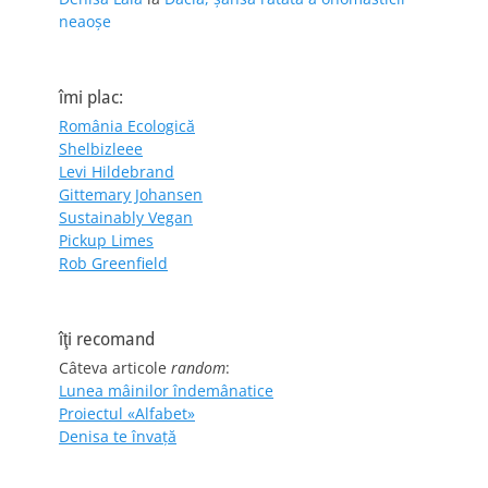
neaoșe
îmi plac:
România Ecologică
Shelbizleee
Levi Hildebrand
Gittemary Johansen
Sustainably Vegan
Pickup Limes
Rob Greenfield
îţi recomand
Câteva articole
random
:
Lunea mâinilor îndemânatice
Proiectul «Alfabet»
Denisa te învaţă