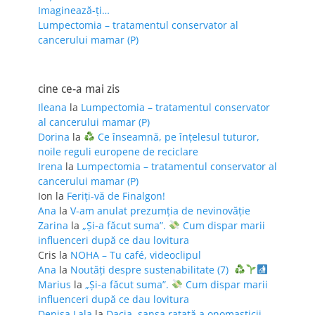
Imaginează-ți…
Lumpectomia – tratamentul conservator al
cancerului mamar (P)
cine ce-a mai zis
Ileana
la
Lumpectomia – tratamentul conservator
al cancerului mamar (P)
Dorina
la
Ce înseamnă, pe înțelesul tuturor,
noile reguli europene de reciclare
Irena
la
Lumpectomia – tratamentul conservator al
cancerului mamar (P)
Ion
la
Feriţi-vă de Finalgon!
Ana
la
V-am anulat prezumția de nevinovăție
Zarina
la
„Și-a făcut suma”.
Cum dispar marii
influenceri după ce dau lovitura
Cris
la
NOHA – Tu café, videoclipul
Ana
la
Noutăți despre sustenabilitate (7)
Marius
la
„Și-a făcut suma”.
Cum dispar marii
influenceri după ce dau lovitura
Denisa Lala
la
Dacia, șansa ratată a onomasticii