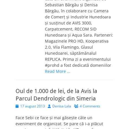
Sebastian Bârgău și Denisa
Bârgău, în colaborare cu Camera
de Comerţ şi Industrie Hunedoara
şi susţinut de AVIS 3000,
Carpatcement, RECOM SID
Hunedoara şi Aqua Sara. Parteneri:
Magazinele PRO HD, Kooperativa
2.0, Vila Flamingo, Glasul
Hunedoarei, săptămânalul
REPLICA. Prima zi a evenimentului
#prohd a fost dedicată domeniilor
Read More …
Oul de 1.000 de lei, de la Avis la
Parcul Dendrologic din Simeria
Posted
Author
17 august 2013
Denisa Lala
4 Comments
on
Face Sebi ce face şi mai găseşte câte un
eveniment de organizat. Se pare că i-a plăcut