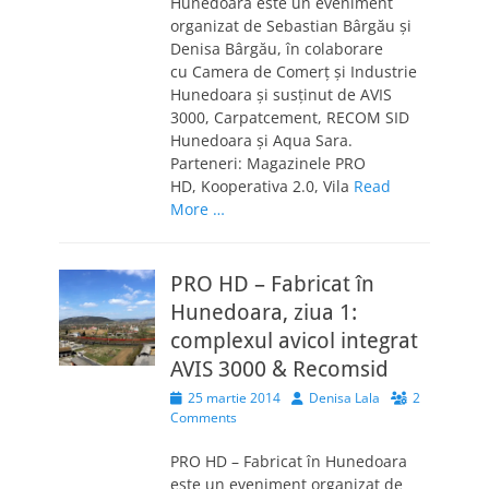
Hunedoara este un eveniment
organizat de Sebastian Bârgău și
Denisa Bârgău, în colaborare
cu Camera de Comerţ şi Industrie
Hunedoara şi susţinut de AVIS
3000, Carpatcement, RECOM SID
Hunedoara şi Aqua Sara.
Parteneri: Magazinele PRO
HD, Kooperativa 2.0, Vila
Read
More …
PRO HD – Fabricat în
Hunedoara, ziua 1:
complexul avicol integrat
AVIS 3000 & Recomsid
Posted
Author
25 martie 2014
Denisa Lala
2
on
Comments
PRO HD – Fabricat în Hunedoara
este un eveniment organizat de