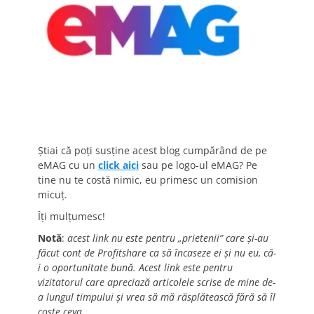
Știai că poți susține acest blog cumpărând de pe
eMAG cu un
click aici
sau pe logo-ul eMAG? Pe
tine nu te costă nimic, eu primesc un comision
micuț.
Îți mulțumesc!
Notă
:
acest link nu este pentru „prietenii” care și-au
făcut cont de Profitshare ca să încaseze ei și nu eu, că-
i o oportunitate bună. Acest link este pentru
vizitatorul care apreciază articolele scrise de mine de-
a lungul timpului și vrea să mă răsplătească fără să îl
coste ceva.