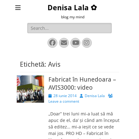
Denisa Lala ✿
blog my mind
Search
for:
Facebook
Email
YouTube
Instagram
Etichetă:
Avis
Fabricat în Hunedoara –
AVIS3000: video
Posted
Author
28 iunie 2014
Denisa Lala
on
Leave a comment
„Doar” trei luni mi-a luat să mă
apuc de el, da’ şi când am început
să editez… mi-a ieşit ce se vede
mai jos. PRO HD – Fabricat în