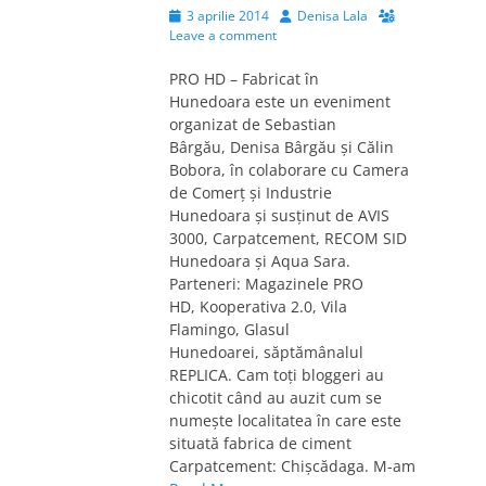
Posted
Author
3 aprilie 2014
Denisa Lala
on
Leave a comment
PRO HD – Fabricat în
Hunedoara este un eveniment
organizat de Sebastian
Bârgău, Denisa Bârgău şi Călin
Bobora, în colaborare cu Camera
de Comerţ şi Industrie
Hunedoara şi susţinut de AVIS
3000, Carpatcement, RECOM SID
Hunedoara şi Aqua Sara.
Parteneri: Magazinele PRO
HD, Kooperativa 2.0, Vila
Flamingo, Glasul
Hunedoarei, săptămânalul
REPLICA. Cam toţi bloggeri au
chicotit când au auzit cum se
numeşte localitatea în care este
situată fabrica de ciment
Carpatcement: Chişcădaga. M-am