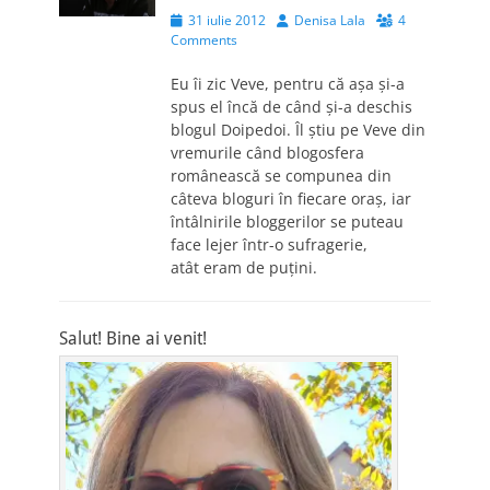
Posted
Author
31 iulie 2012
Denisa Lala
4
on
Comments
Eu îi zic Veve, pentru că aşa şi-a
spus el încă de când şi-a deschis
blogul Doipedoi. Îl ştiu pe Veve din
vremurile când blogosfera
românească se compunea din
câteva bloguri în fiecare oraş, iar
întâlnirile bloggerilor se puteau
face lejer într-o sufragerie,
atât eram de puţini.
Salut! Bine ai venit!