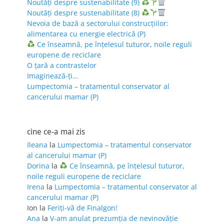
Noutăți despre sustenabilitate (9)
Noutăți despre sustenabilitate (8)
Nevoia de bază a sectorului construcțiilor:
alimentarea cu energie electrică (P)
Ce înseamnă, pe înțelesul tuturor, noile reguli
europene de reciclare
O țară a contrastelor
Imaginează-ți…
Lumpectomia – tratamentul conservator al
cancerului mamar (P)
cine ce-a mai zis
Ileana
la
Lumpectomia – tratamentul conservator
al cancerului mamar (P)
Dorina
la
Ce înseamnă, pe înțelesul tuturor,
noile reguli europene de reciclare
Irena
la
Lumpectomia – tratamentul conservator al
cancerului mamar (P)
Ion
la
Feriţi-vă de Finalgon!
Ana
la
V-am anulat prezumția de nevinovăție