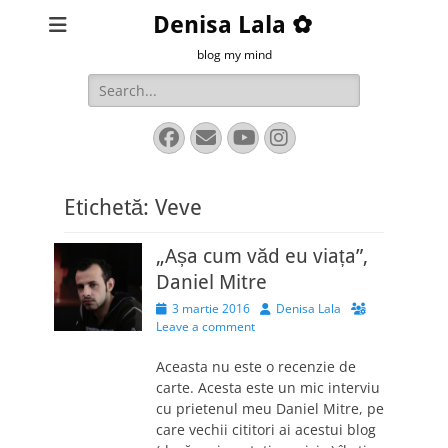
Denisa Lala ✿
blog my mind
Search
for:
Facebook
Email
YouTube
Instagram
Etichetă:
Veve
„Așa cum văd eu viața”,
Daniel Mitre
Posted
Author
3 martie 2016
Denisa Lala
on
Leave a comment
Aceasta nu este o recenzie de
carte. Acesta este un mic interviu
cu prietenul meu Daniel Mitre, pe
care vechii cititori ai acestui blog