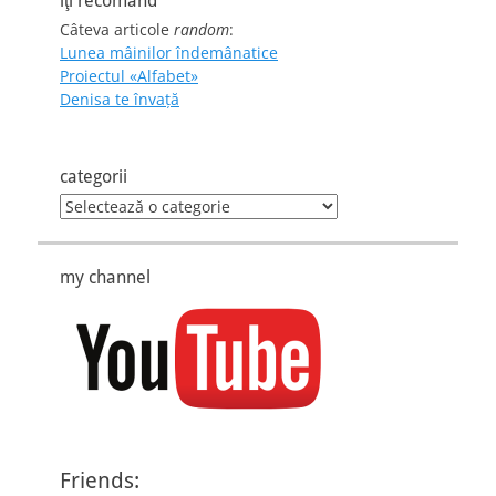
îţi recomand
Câteva articole
random
:
Lunea mâinilor îndemânatice
Proiectul «Alfabet»
Denisa te învaţă
categorii
categorii
my channel
Friends: