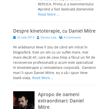
REPLICA. Prima zi a evenimentului
#prohd a fost dedicată domeniilor
Read More …
Despre kinetoterapie, cu Daniel Mitre
Posted
Author
22 iulie 2013
Denisa Lala
4 Comments
on
Pe arădeanul Veve îl ştiu de când am intrat în
blogosferă. Este un om cu un suflet mare, mai
mare decât el!, care de ceva timp a făcut un fel de
reconversie profesională şi acum este specializat
în kinetoterapie şi remodelare corporală. Oamenii
mari îi spun Daniel Mitre, eu o să-i spun Veve
toată viaţa,
Read More …
Apropo de oameni
extraordinari: Daniel
Mitre