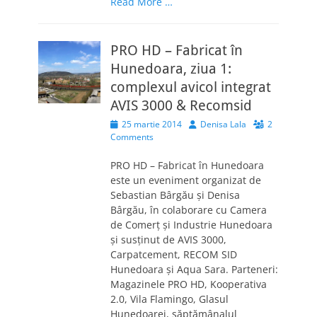
Read More …
PRO HD – Fabricat în
Hunedoara, ziua 1:
complexul avicol integrat
AVIS 3000 & Recomsid
Posted
Author
25 martie 2014
Denisa Lala
2
on
Comments
PRO HD – Fabricat în Hunedoara
este un eveniment organizat de
Sebastian Bârgău și Denisa
Bârgău, în colaborare cu Camera
de Comerţ şi Industrie Hunedoara
şi susţinut de AVIS 3000,
Carpatcement, RECOM SID
Hunedoara şi Aqua Sara. Parteneri:
Magazinele PRO HD, Kooperativa
2.0, Vila Flamingo, Glasul
Hunedoarei, săptămânalul