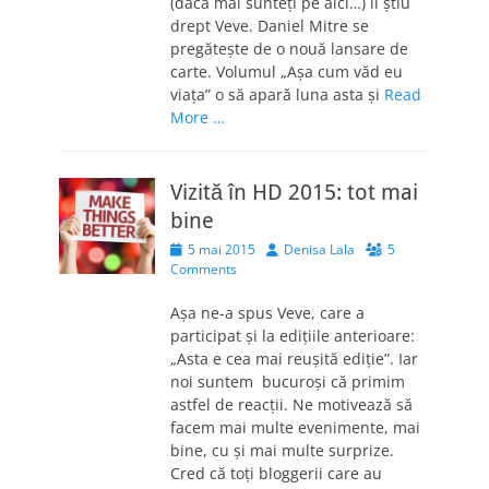
(dacă mai sunteți pe aici…) îl știu
drept Veve. Daniel Mitre se
pregătește de o nouă lansare de
carte. Volumul „Așa cum văd eu
viața” o să apară luna asta și
Read
More …
Vizită în HD 2015: tot mai
bine
Posted
Author
5 mai 2015
Denisa Lala
5
on
Comments
Așa ne-a spus Veve, care a
participat și la edițiile anterioare:
„Asta e cea mai reușită ediție”. Iar
noi suntem bucuroși că primim
astfel de reacții. Ne motivează să
facem mai multe evenimente, mai
bine, cu și mai multe surprize.
Cred că toți bloggerii care au