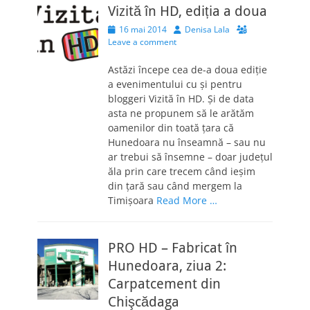
Vizită în HD, ediția a doua
Posted
Author
16 mai 2014
Denisa Lala
on
Leave a comment
Astăzi începe cea de-a doua ediţie
a evenimentului cu şi pentru
bloggeri Vizită în HD. Şi de data
asta ne propunem să le arătăm
oamenilor din toată ţara că
Hunedoara nu înseamnă – sau nu
ar trebui să însemne – doar judeţul
ăla prin care trecem când ieşim
din ţară sau când mergem la
Timişoara
Read More …
PRO HD – Fabricat în
Hunedoara, ziua 2:
Carpatcement din
Chişcădaga