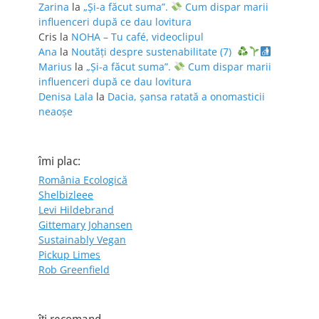
Zarina
la
„Și-a făcut suma”.
Cum dispar marii
influenceri după ce dau lovitura
Cris
la
NOHA – Tu café, videoclipul
Ana
la
Noutăți despre sustenabilitate (7)
Marius
la
„Și-a făcut suma”.
Cum dispar marii
influenceri după ce dau lovitura
Denisa Lala
la
Dacia, șansa ratată a onomasticii
neaoșe
îmi plac:
România Ecologică
Shelbizleee
Levi Hildebrand
Gittemary Johansen
Sustainably Vegan
Pickup Limes
Rob Greenfield