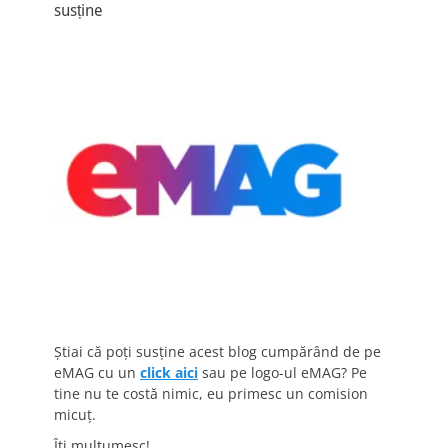
susține
Știai că poți susține acest blog cumpărând de pe
eMAG cu un
click aici
sau pe logo-ul eMAG? Pe
tine nu te costă nimic, eu primesc un comision
micuț.
Îți mulțumesc!