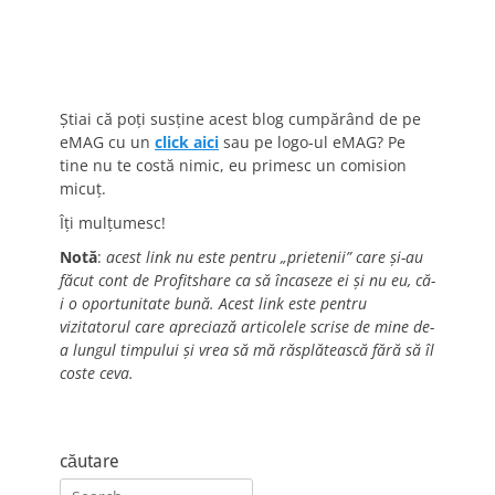
Știai că poți susține acest blog cumpărând de pe
eMAG cu un
click aici
sau pe logo-ul eMAG? Pe
tine nu te costă nimic, eu primesc un comision
micuț.
Îți mulțumesc!
Notă
:
acest link nu este pentru „prietenii” care și-au
făcut cont de Profitshare ca să încaseze ei și nu eu, că-
i o oportunitate bună. Acest link este pentru
vizitatorul care apreciază articolele scrise de mine de-
a lungul timpului și vrea să mă răsplătească fără să îl
coste ceva.
căutare
Search