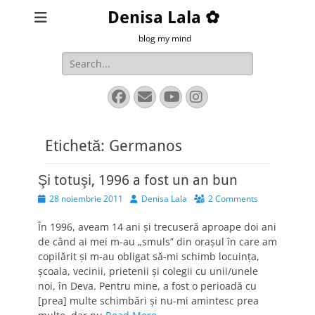
Denisa Lala ✿
blog my mind
Search
for:
Facebook
Email
YouTube
Instagram
Etichetă:
Germanos
Şi totuşi, 1996 a fost un an bun
Posted
Author
28 noiembrie 2011
Denisa Lala
2 Comments
on
În 1996, aveam 14 ani şi trecuseră aproape doi ani
de când ai mei m-au „smuls” din oraşul în care am
copilărit şi m-au obligat să-mi schimb locuinţa,
şcoala, vecinii, prietenii şi colegii cu unii/unele
noi, în Deva. Pentru mine, a fost o perioadă cu
[prea] multe schimbări şi nu-mi amintesc prea