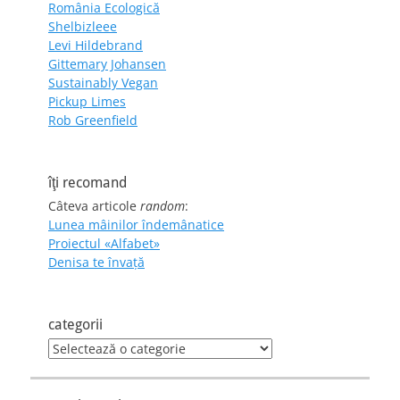
România Ecologică
Shelbizleee
Levi Hildebrand
Gittemary Johansen
Sustainably Vegan
Pickup Limes
Rob Greenfield
îţi recomand
Câteva articole
random
:
Lunea mâinilor îndemânatice
Proiectul «Alfabet»
Denisa te învaţă
categorii
categorii