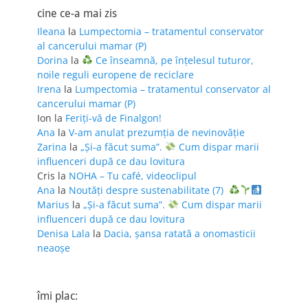
cine ce-a mai zis
Ileana
la
Lumpectomia – tratamentul conservator
al cancerului mamar (P)
Dorina
la
Ce înseamnă, pe înțelesul tuturor,
noile reguli europene de reciclare
Irena
la
Lumpectomia – tratamentul conservator al
cancerului mamar (P)
Ion
la
Feriţi-vă de Finalgon!
Ana
la
V-am anulat prezumția de nevinovăție
Zarina
la
„Și-a făcut suma”.
Cum dispar marii
influenceri după ce dau lovitura
Cris
la
NOHA – Tu café, videoclipul
Ana
la
Noutăți despre sustenabilitate (7)
Marius
la
„Și-a făcut suma”.
Cum dispar marii
influenceri după ce dau lovitura
Denisa Lala
la
Dacia, șansa ratată a onomasticii
neaoșe
îmi plac: