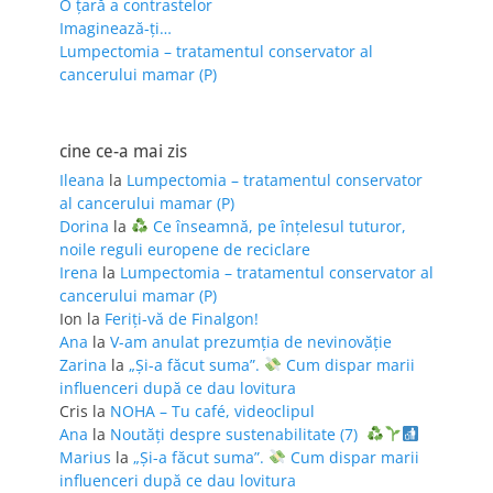
O țară a contrastelor
Imaginează-ți…
Lumpectomia – tratamentul conservator al
cancerului mamar (P)
cine ce-a mai zis
Ileana
la
Lumpectomia – tratamentul conservator
al cancerului mamar (P)
Dorina
la
Ce înseamnă, pe înțelesul tuturor,
noile reguli europene de reciclare
Irena
la
Lumpectomia – tratamentul conservator al
cancerului mamar (P)
Ion
la
Feriţi-vă de Finalgon!
Ana
la
V-am anulat prezumția de nevinovăție
Zarina
la
„Și-a făcut suma”.
Cum dispar marii
influenceri după ce dau lovitura
Cris
la
NOHA – Tu café, videoclipul
Ana
la
Noutăți despre sustenabilitate (7)
Marius
la
„Și-a făcut suma”.
Cum dispar marii
influenceri după ce dau lovitura