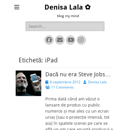
Denisa Lala ✿
blog my mind
Search
for:
Facebook
Email
YouTube
Instagram
Etichetă:
iPad
Dacă nu era Steve Jobs…
Posted
Author
8 septembrie 2012
Denisa Lala
on
11 Comments
Prima dată când am văzut o
lansare de produs cu public
numeros şi mai ales cu un ecran
uriaş [sau o proiecţie imensă, tot
aia] în spatele scenei pe care se
află un om care anunţă produsul a