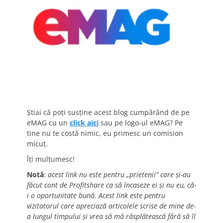
Știai că poți susține acest blog cumpărând de pe
eMAG cu un
click aici
sau pe logo-ul eMAG? Pe
tine nu te costă nimic, eu primesc un comision
micuț.
Îți mulțumesc!
Notă
:
acest link nu este pentru „prietenii” care și-au
făcut cont de Profitshare ca să încaseze ei și nu eu, că-
i o oportunitate bună. Acest link este pentru
vizitatorul care apreciază articolele scrise de mine de-
a lungul timpului și vrea să mă răsplătească fără să îl