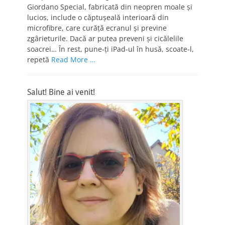
Giordano Special, fabricată din neopren moale şi
lucios, include o căptuşeală interioară din
microfibre, care curăţă ecranul şi previne
zgârieturile. Dacă ar putea preveni şi cicălelile
soacrei… În rest, pune-ţi iPad-ul în husă, scoate-l,
repetă
Read More …
Salut! Bine ai venit!