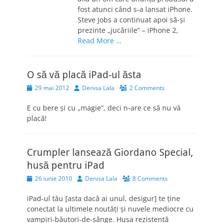
fost atunci când s-a lansat iPhone.
Steve Jobs a continuat apoi să-şi
prezinte „jucăriile” – iPhone 2,
Read More …
O să vă placă iPad-ul ăsta
Posted
Author
29 mai 2012
Denisa Lala
2 Comments
on
E cu bere şi cu „magie”, deci n-are ce să nu vă
placă!
Crumpler lansează Giordano Special,
husă pentru iPad
Posted
Author
26 iunie 2010
Denisa Lala
8 Comments
on
iPad-ul tău [asta dacă ai unul, desigur] te ţine
conectat la ultimele noutăţi şi nuvele mediocre cu
vampiri-băutori-de-sânge. Husa rezistentă