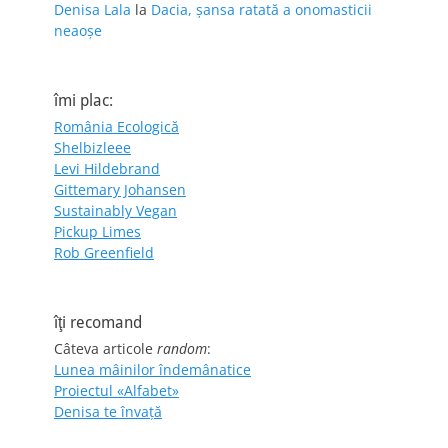
Denisa Lala
la
Dacia, șansa ratată a onomasticii
neaoșe
îmi plac:
România Ecologică
Shelbizleee
Levi Hildebrand
Gittemary Johansen
Sustainably Vegan
Pickup Limes
Rob Greenfield
îţi recomand
Câteva articole
random
:
Lunea mâinilor îndemânatice
Proiectul «Alfabet»
Denisa te învaţă