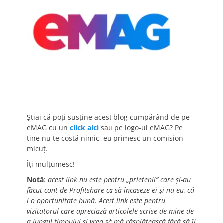
Știai că poți susține acest blog cumpărând de pe
eMAG cu un
click aici
sau pe logo-ul eMAG? Pe
tine nu te costă nimic, eu primesc un comision
micuț.
Îți mulțumesc!
Notă
:
acest link nu este pentru „prietenii” care și-au
făcut cont de Profitshare ca să încaseze ei și nu eu, că-
i o oportunitate bună. Acest link este pentru
vizitatorul care apreciază articolele scrise de mine de-
a lungul timpului și vrea să mă răsplătească fără să îl