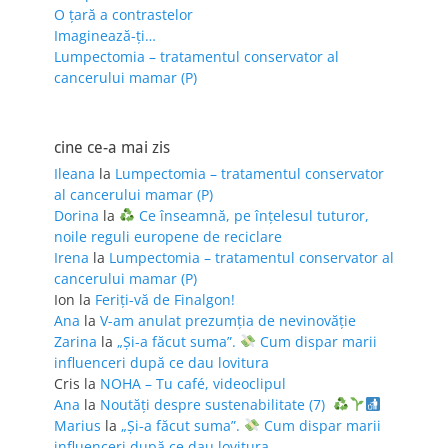
O țară a contrastelor
Imaginează-ți…
Lumpectomia – tratamentul conservator al
cancerului mamar (P)
cine ce-a mai zis
Ileana
la
Lumpectomia – tratamentul conservator
al cancerului mamar (P)
Dorina
la
Ce înseamnă, pe înțelesul tuturor,
noile reguli europene de reciclare
Irena
la
Lumpectomia – tratamentul conservator al
cancerului mamar (P)
Ion
la
Feriţi-vă de Finalgon!
Ana
la
V-am anulat prezumția de nevinovăție
Zarina
la
„Și-a făcut suma”.
Cum dispar marii
influenceri după ce dau lovitura
Cris
la
NOHA – Tu café, videoclipul
Ana
la
Noutăți despre sustenabilitate (7)
Marius
la
„Și-a făcut suma”.
Cum dispar marii
influenceri după ce dau lovitura