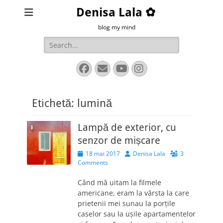
Denisa Lala ✿
blog my mind
Search
for:
Facebook
Email
YouTube
Instagram
Etichetă:
lumină
Lampă de exterior, cu
senzor de mișcare
Posted
Author
18 mai 2017
Denisa Lala
3
on
Comments
Când mă uitam la filmele
americane, eram la vârsta la care
prietenii mei sunau la porțile
caselor sau la ușile apartamentelor