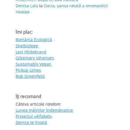
Denisa Lala
la
Dacia, șansa ratată a onomasticii
neaoșe
îmi plac:
România Ecologică
Shelbizleee
Levi Hildebrand
Gittemary Johansen
Sustainably Vegan
Pickup Limes
Rob Greenfield
îţi recomand
Câteva articole
random
:
Lunea mâinilor îndemânatice
Proiectul «Alfabet»
Denisa te învaţă