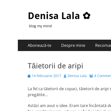
Denisa Lala ✿
blog my mind
Primary
Skip
Abonează-te
Despre mine
Recoma
to
Menu
content
Tăietorii de aripi
Posted
Author
14 februarie 2017
Denisa Lala
4 Commen
on
La fel ca tăietorii de copaci, tăietorii de ari
pregătite…
Astăzi am avut o idee. Eram tare încântată d