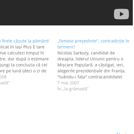
i firele căzute la pământ!
„Femeie preşedinte”, contradicţie în
licat în Iaşi Plus E tare
termeni?
mai calculezi timpul în
Nicolas Sarkozy, candidat de
stre, dar după o estimare
dreapta, liderul Uniunii pentru o
jungi la concluzia că cel
Mişcare Populară, a câştigat, ieri,
re pe lună (deci o zi de
alegerile prezidenţiale din Franţa,
ierzi la cozile
2008
"luându-i faţa" contracandidatei
r tăi de "toate alea. Adică:
madă”
sale, socialista Segolene Royal.
7 mai 2007
, telefonie, întreţinere
Diferenţa de voturi a fost mică, 53,2
În „la grămadă”
la sută dintre francezi au votat
pentru Sarkozy, în timp ce Royal a
adunat 46,8 la sută dintre…