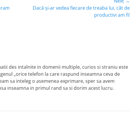
Next →
Next
teram
Dacă și-ar vedea fiecare de treaba lui, cât de
post:
productivi am fi!
atii des intalnite in domenii multiple, curios si straniu este
genul „orice telefon la care raspund inseamna ceva de
useam sa inteleg o asemenea exprimare, sper sa avem
sa inseamna in primul rand sa si dorim acest lucru.