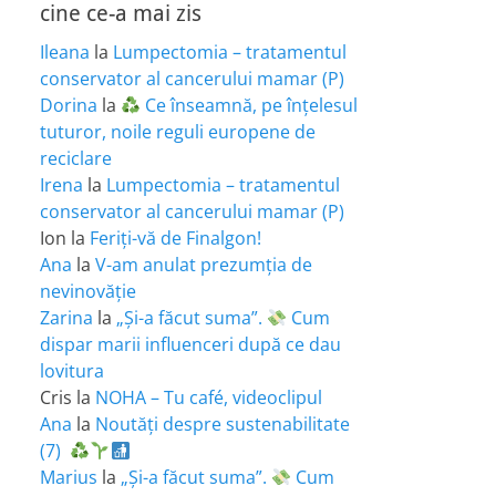
cine ce-a mai zis
Ileana
la
Lumpectomia – tratamentul
conservator al cancerului mamar (P)
Dorina
la
Ce înseamnă, pe înțelesul
tuturor, noile reguli europene de
reciclare
Irena
la
Lumpectomia – tratamentul
conservator al cancerului mamar (P)
Ion
la
Feriţi-vă de Finalgon!
Ana
la
V-am anulat prezumția de
nevinovăție
Zarina
la
„Și-a făcut suma”.
Cum
dispar marii influenceri după ce dau
lovitura
Cris
la
NOHA – Tu café, videoclipul
Ana
la
Noutăți despre sustenabilitate
(7)
Marius
la
„Și-a făcut suma”.
Cum