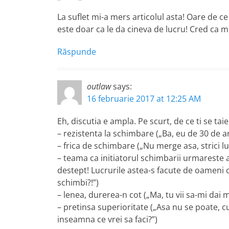
La suflet mi-a mers articolul asta! Oare de ce
este doar ca le da cineva de lucru! Cred ca mi
Răspunde
outlaw
says:
16 februarie 2017 at 12:25 AM
Eh, discutia e ampla. Pe scurt, de ce ti se tai
– rezistenta la schimbare („Ba, eu de 30 de ani
– frica de schimbare („Nu merge asa, strici lu
– teama ca initiatorul schimbarii urmareste al
destept! Lucrurile astea-s facute de oameni cu
schimbi?!”)
– lenea, durerea-n cot („Ma, tu vii sa-mi dai m
– pretinsa superioritate („Asa nu se poate, 
inseamna ce vrei sa faci?”)