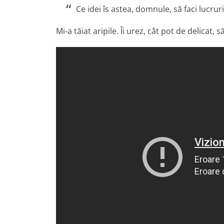
Ce idei îs astea, domnule, să faci lucru
Mi-a tăiat aripile. Îi urez, cât pot de delicat, 