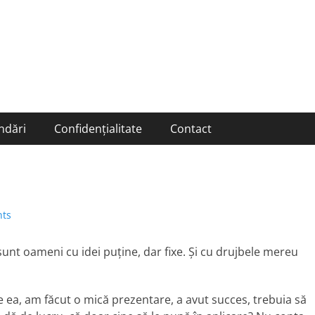
ndări
Confidențialitate
Contact
ts
pi sunt oameni cu idei puține, dar fixe. Și cu drujbele mereu
e ea, am făcut o mică prezentare, a avut succes, trebuia să