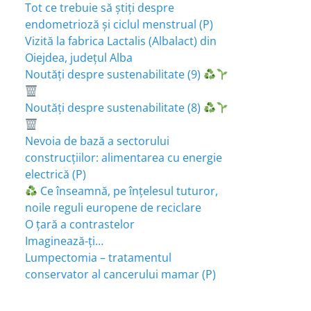
Tot ce trebuie să știți despre
endometrioză și ciclul menstrual (P)
Vizită la fabrica Lactalis (Albalact) din
Oiejdea, județul Alba
Noutăți despre sustenabilitate (9)
Noutăți despre sustenabilitate (8)
Nevoia de bază a sectorului
construcțiilor: alimentarea cu energie
electrică (P)
Ce înseamnă, pe înțelesul tuturor,
noile reguli europene de reciclare
O țară a contrastelor
Imaginează-ți…
Lumpectomia – tratamentul
conservator al cancerului mamar (P)