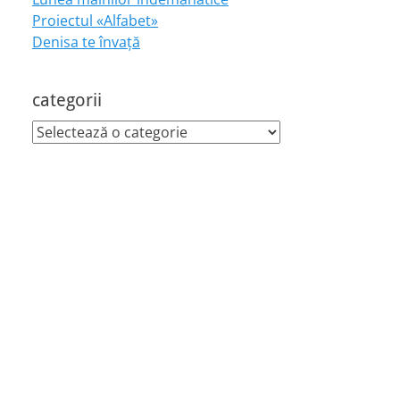
Proiectul «Alfabet»
Denisa te învaţă
categorii
categorii