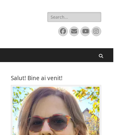
Search
for:
Facebook
Email
YouTube
Instagram
Search
Salut! Bine ai venit!