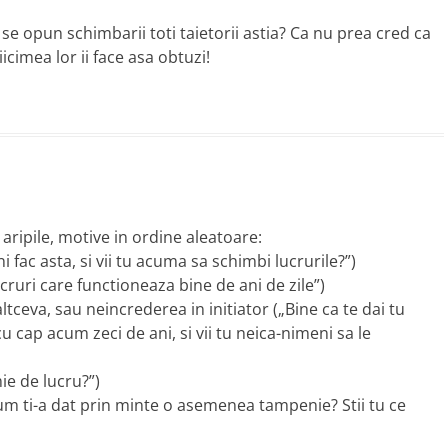
 se opun schimbarii toti taietorii astia? Ca nu prea cred ca
icimea lor ii face asa obtuzi!
e aripile, motive in ordine aleatoare:
 fac asta, si vii tu acuma sa schimbi lucrurile?”)
cruri care functioneaza bine de ani de zile”)
tceva, sau neincrederea in initiator („Bine ca te dai tu
 cap acum zeci de ani, si vii tu neica-nimeni sa le
ie de lucru?”)
cum ti-a dat prin minte o asemenea tampenie? Stii tu ce