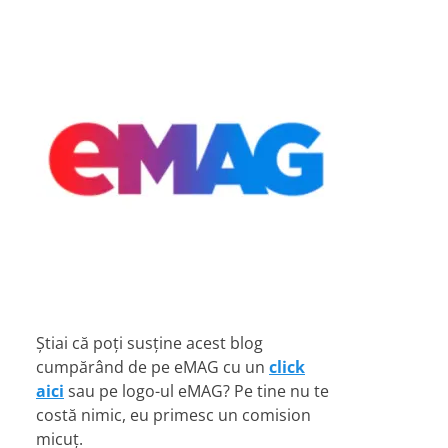
Știai că poți susține acest blog
cumpărând de pe eMAG cu un
click
aici
sau pe logo-ul eMAG? Pe tine nu te
costă nimic, eu primesc un comision
micuț.