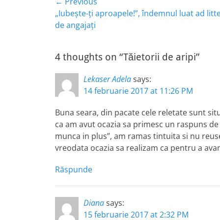
Navigare
← Previous
Previous
„Iubește-ți aproapele!”, îndemnul luat ad lit
în
post:
de angajați
articole
4 thoughts on “Tăietorii de aripi”
Lekaser Adela
says:
14 februarie 2017 at 11:26 PM
Buna seara, din pacate cele reletate sunt situ
ca am avut ocazia sa primesc un raspuns de 
munca in plus”, am ramas tintuita si nu re
vreodata ocazia sa realizam ca pentru a avan
Răspunde
Diana
says:
15 februarie 2017 at 2:32 PM