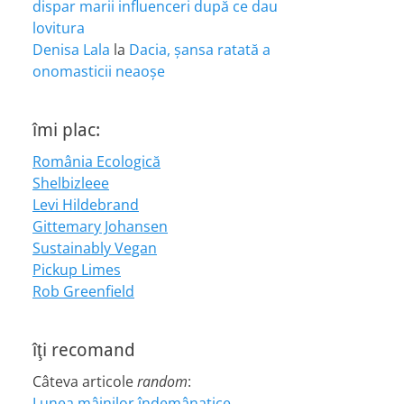
dispar marii influenceri după ce dau
lovitura
Denisa Lala
la
Dacia, șansa ratată a
onomasticii neaoșe
îmi plac:
România Ecologică
Shelbizleee
Levi Hildebrand
Gittemary Johansen
Sustainably Vegan
Pickup Limes
Rob Greenfield
îţi recomand
Câteva articole
random
:
Lunea mâinilor îndemânatice