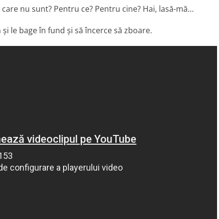
ri care nu sunt? Pentru ce? Pentru cine? Hai, lasă-mă…
să și le bage în fund și să încerce să zboare.