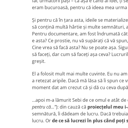
fac următorii pași – că așa e când ai idei, ți 
eram bucuroasă, pentru că ideea mea urma să
Și pentru că în țara asta, ideile se materiali
să conțină multă hârtie și multe semnături,
Pentru documentare, am fost îndrumată cătr
e asta? Ce prostie, nu vă supărați că vă spun,
Cine vrea să facă asta? Nu se poate așa. Sig
să faceți, dar cum să faceți așa ceva? Lucruri
greșit.
El a folosit mult mai multe cuvinte. Eu nu a
a retezat aripile. Dacă mă lăsa să îi spun ce vr
moment dat am crezut că și dă cu ceva dup
…apoi m-a lămurit Sebi de ce omul e atât de d
pentru că…”
): din cauză că
proiecțelul meu i-
semnătură, îi dădeam de lucru. Dacă trebuia s
lucru. Or
de ce să lucrezi în plus când poți