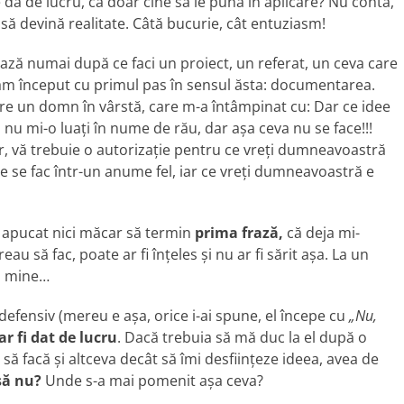
se dă de lucru, că doar cine să le pună în aplicare? Nu conta,
 devină realitate. Câtă bucurie, cât entuziasm!
zează numai după ce faci un proiect, un referat, un ceva care
 am început cu primul pas în sensul ăsta: documentarea.
e un domn în vârstă, care m-a întâmpinat cu: Dar ce idee
 nu mi-o luați în nume de rău, dar așa ceva nu se face!!!
ur, vă trebuie o autorizație pentru ce vreți dumneavoastră
le se fac într-un anume fel, iar ce vreți dumneavoastră e
m apucat nici măcar să termin
prima frază,
că deja mi-
eau să fac, poate ar fi înțeles și nu ar fi sărit așa. La un
ă mine…
efensiv (mereu e așa, orice i-ai spune, el începe cu
„Nu,
ar fi dat de lucru
. Dacă trebuia să mă duc la el după o
ă facă și altceva decât să îmi desființeze ideea, avea de
 să nu?
Unde s-a mai pomenit așa ceva?