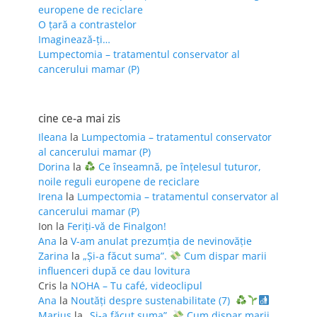
europene de reciclare
O țară a contrastelor
Imaginează-ți…
Lumpectomia – tratamentul conservator al
cancerului mamar (P)
cine ce-a mai zis
Ileana
la
Lumpectomia – tratamentul conservator
al cancerului mamar (P)
Dorina
la
Ce înseamnă, pe înțelesul tuturor,
noile reguli europene de reciclare
Irena
la
Lumpectomia – tratamentul conservator al
cancerului mamar (P)
Ion
la
Feriţi-vă de Finalgon!
Ana
la
V-am anulat prezumția de nevinovăție
Zarina
la
„Și-a făcut suma”.
Cum dispar marii
influenceri după ce dau lovitura
Cris
la
NOHA – Tu café, videoclipul
Ana
la
Noutăți despre sustenabilitate (7)
Marius
la
„Și-a făcut suma”.
Cum dispar marii