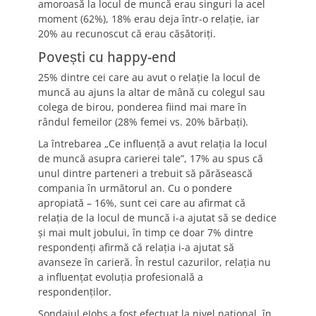
amoroasă la locul de muncă erau singuri la acel
moment (62%), 18% erau deja într-o relație, iar
20% au recunoscut că erau căsătoriți.
Povești cu happy-end
25% dintre cei care au avut o relație la locul de
muncă au ajuns la altar de mână cu colegul sau
colega de birou, ponderea fiind mai mare în
rândul femeilor (28% femei vs. 20% bărbați).
La întrebarea „Ce influență a avut relația la locul
de muncă asupra carierei tale”, 17% au spus că
unul dintre parteneri a trebuit să părăsească
compania în următorul an. Cu o pondere
apropiată – 16%, sunt cei care au afirmat că
relația de la locul de muncă i-a ajutat să se dedice
și mai mult jobului, în timp ce doar 7% dintre
respondenți afirmă că relația i-a ajutat să
avanseze în carieră. În restul cazurilor, relația nu
a influențat evoluția profesională a
respondenților.
Sondajul eJobs a fost efectuat la nivel naţional, în