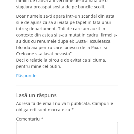
familii de cativa ani vechime destramata de o
stagiara proaspat sosita de pe bancile scolii.
Doar numele sa-ti apara intr-un scandal din asta
si e de ajuns ca sa ai viata pe tapet in fata unui
intreg departament. Toti de care am auzit in
contexte din astea si s-au mutat in cadrul firmei s-
au dus cu renumele dupa ei: „Asta-i Icsuleasca,
blonda aia pentru care Ionescu de la Pixuri si
Creioane si-a lasat nevasta”.
Deci o relatie la birou e de evitat ca si ciuma,
pentru mine cel putin.
Răspunde
Lasă un răspuns
Adresa ta de email nu va fi publicată.
Câmpurile
obligatorii sunt marcate cu
*
Comentariu
*