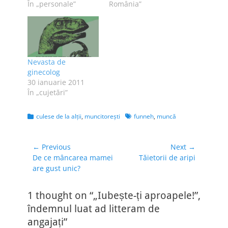
În „personale”
România”
Nevasta de
ginecolog
30 ianuarie 2011
În „cujetări”
Categories
Tags
culese de la alţii
,
muncitoreşti
funneh
,
muncă
Navigare
← Previous
Next →
Previous
Next
De ce mâncarea mamei
Tăietorii de aripi
în
post:
post:
are gust unic?
articole
1 thought on “„Iubește-ți aproapele!”,
îndemnul luat ad litteram de
angajați”