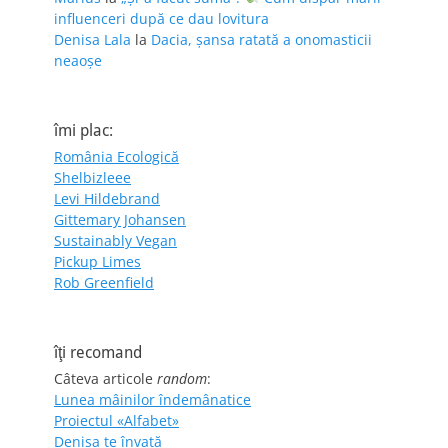
influenceri după ce dau lovitura
Denisa Lala
la
Dacia, șansa ratată a onomasticii
neaoșe
îmi plac:
România Ecologică
Shelbizleee
Levi Hildebrand
Gittemary Johansen
Sustainably Vegan
Pickup Limes
Rob Greenfield
îţi recomand
Câteva articole
random
:
Lunea mâinilor îndemânatice
Proiectul «Alfabet»
Denisa te învaţă