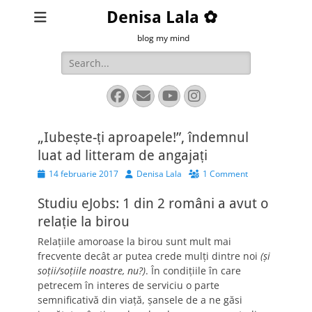
Denisa Lala ✿
blog my mind
Search
for:
Facebook
Email
YouTube
Instagram
„Iubește-ți aproapele!”, îndemnul
luat ad litteram de angajați
Posted
Author
14 februarie 2017
Denisa Lala
1 Comment
on
Studiu eJobs: 1 din 2 români a avut o
relație la birou
Relațiile amoroase la birou sunt mult mai
frecvente decât ar putea crede mulți dintre noi
(și
soții/soțiile noastre, nu?)
. În condițiile în care
petrecem în interes de serviciu o parte
semnificativă din viață, șansele de a ne găsi