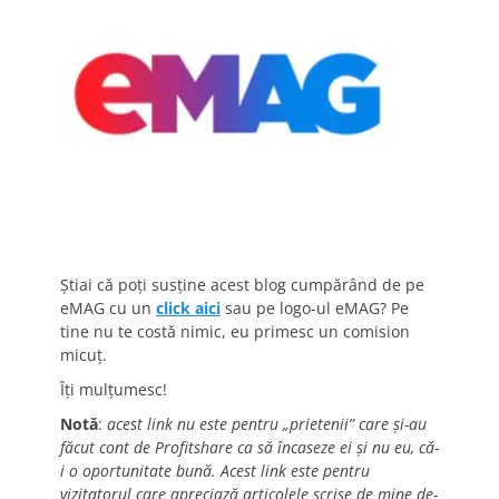
Știai că poți susține acest blog cumpărând de pe
eMAG cu un
click aici
sau pe logo-ul eMAG? Pe
tine nu te costă nimic, eu primesc un comision
micuț.
Îți mulțumesc!
Notă
:
acest link nu este pentru „prietenii” care și-au
făcut cont de Profitshare ca să încaseze ei și nu eu, că-
i o oportunitate bună. Acest link este pentru
vizitatorul care apreciază articolele scrise de mine de-