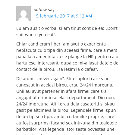
outlaw
says:
15 februarie 2017 at 9:12 AM
Eu am auzit o vorba, si-am tinut cont de ea: „Don’t
shit where you eat”.
Chiar cand eram liber, am avut o experienta
neplacuta cu o tipa din aceeasi firma, care a mers
pana la a ameninta ca se plange la HR pentru ca o
hartuiesc. Interesant, dupa ce mi-a lasat datele de
contact de la birou, „sa iesim la o cafea”.
De atunci „never again”. Stiu cupluri care s-au
cunoscut in acelasi birou, erau 24/24 impreuna.
Unii au avut partener in afara firmei care s-a
angajat ulterior in acelasi departament. Din nou,
24/24 impreuna. Altii erau deja casatoriti si si-au
gasit pe altcineva la birou. Legendele firmei spun
de un tip si o tipa, ambii cu familie proprie, care
au fost surprinsi facand sex intr-una din toaletele
barbatilor. Alta legenda istoriseste povestea unei