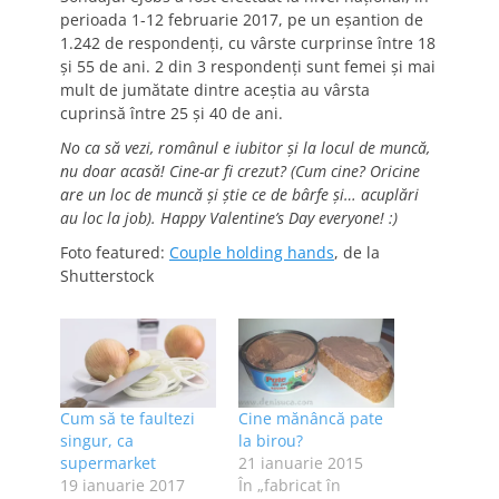
perioada 1-12 februarie 2017, pe un eşantion de
1.242 de respondenți, cu vârste curprinse între 18
și 55 de ani. 2 din 3 respondenți sunt femei și mai
mult de jumătate dintre aceștia au vârsta
cuprinsă între 25 și 40 de ani.
No ca să vezi, românul e iubitor și la locul de muncă,
nu doar acasă! Cine-ar fi crezut? (Cum cine? Oricine
are un loc de muncă și știe ce de bârfe și… acuplări
au loc la job). Happy Valentine’s Day everyone! :)
Foto featured:
Couple holding hands
, de la
Shutterstock
Cum să te faultezi
Cine mănâncă pate
singur, ca
la birou?
supermarket
21 ianuarie 2015
19 ianuarie 2017
În „fabricat în