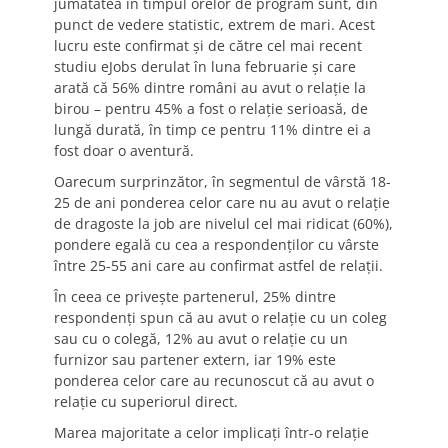
jumătatea în timpul orelor de program sunt, din
punct de vedere statistic, extrem de mari. Acest
lucru este confirmat și de către cel mai recent
studiu eJobs derulat în luna februarie și care
arată că 56% dintre români au avut o relație la
birou – pentru 45% a fost o relație serioasă, de
lungă durată, în timp ce pentru 11% dintre ei a
fost doar o aventură.
Oarecum surprinzător, în segmentul de vârstă 18-
25 de ani ponderea celor care nu au avut o relație
de dragoste la job are nivelul cel mai ridicat (60%),
pondere egală cu cea a respondenților cu vârste
între 25-55 ani care au confirmat astfel de relații.
În ceea ce privește partenerul, 25% dintre
respondenți spun că au avut o relație cu un coleg
sau cu o colegă, 12% au avut o relație cu un
furnizor sau partener extern, iar 19% este
ponderea celor care au recunoscut că au avut o
relație cu superiorul direct.
Marea majoritate a celor implicați într-o relație