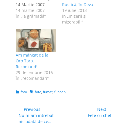
14 Martie 2007
Rustică, în Deva
Adelina Vlad Dupa
14 martie 2007
19 iulie 2013
52 de ani, clientul
În „la grămadă”
În „mizerii şi
american al lantului
mizerabili”
de fast-food va
putea alege bauturi
din portofoliul
ambilor producatori
de bauturi
Am mâncat de la
racoritoare io:
Oro Toro.
daaaaaa io: am cetit
Recomand!
azi noapte Gogoaşă:
29 decembrie 2016
Toti din bloc de la
În „recomandări”
tine gem in urma…
Categories
Tags
foto
foto
,
fumat
,
funneh
Navigare
← Previous
Next →
Previous
Next
Nu m-am întrebat
Fete cu chef
în
post:
post:
niciodată de ce…
articole