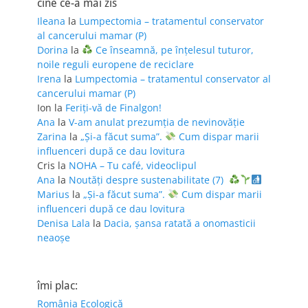
cine ce-a mai zis
Ileana
la
Lumpectomia – tratamentul conservator
al cancerului mamar (P)
Dorina
la
Ce înseamnă, pe înțelesul tuturor,
noile reguli europene de reciclare
Irena
la
Lumpectomia – tratamentul conservator al
cancerului mamar (P)
Ion
la
Feriţi-vă de Finalgon!
Ana
la
V-am anulat prezumția de nevinovăție
Zarina
la
„Și-a făcut suma”.
Cum dispar marii
influenceri după ce dau lovitura
Cris
la
NOHA – Tu café, videoclipul
Ana
la
Noutăți despre sustenabilitate (7)
Marius
la
„Și-a făcut suma”.
Cum dispar marii
influenceri după ce dau lovitura
Denisa Lala
la
Dacia, șansa ratată a onomasticii
neaoșe
îmi plac:
România Ecologică