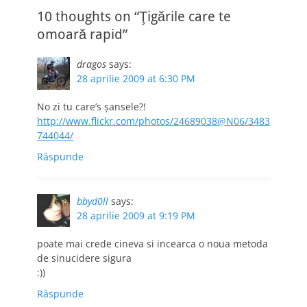
10 thoughts on “Ţigările care te
omoară rapid”
dragos
says:
28 aprilie 2009 at 6:30 PM
No zi tu care’s şansele?!
http://www.flickr.com/photos/24689038@N06/3483
744044/
Răspunde
bbyd0ll
says:
28 aprilie 2009 at 9:19 PM
poate mai crede cineva si incearca o noua metoda
de sinucidere sigura
:))
Răspunde