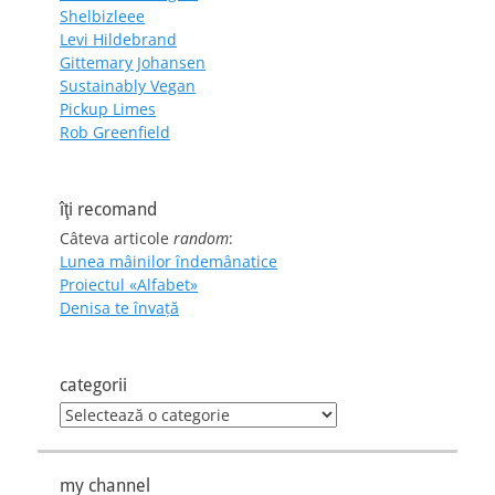
Shelbizleee
Levi Hildebrand
Gittemary Johansen
Sustainably Vegan
Pickup Limes
Rob Greenfield
îţi recomand
Câteva articole
random
:
Lunea mâinilor îndemânatice
Proiectul «Alfabet»
Denisa te învaţă
categorii
categorii
my channel