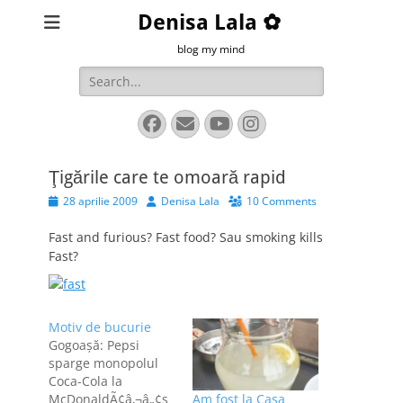
Denisa Lala ✿
blog my mind
Search
for:
Facebook
Email
YouTube
Instagram
Ţigările care te omoară rapid
Posted
Author
28 aprilie 2009
Denisa Lala
10 Comments
on
Fast and furious? Fast food? Sau smoking kills
Fast?
Motiv de bucurie
Gogoaşă: Pepsi
sparge monopolul
Coca-Cola la
McDonaldÃ¢â‚¬â„¢s
Am fost la Casa