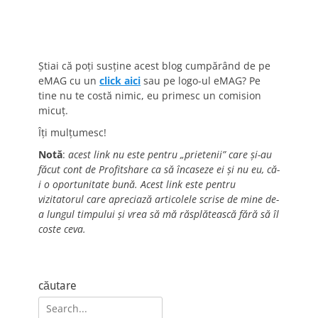
Știai că poți susține acest blog cumpărând de pe
eMAG cu un
click aici
sau pe logo-ul eMAG? Pe
tine nu te costă nimic, eu primesc un comision
micuț.
Îți mulțumesc!
Notă
:
acest link nu este pentru „prietenii” care și-au
făcut cont de Profitshare ca să încaseze ei și nu eu, că-
i o oportunitate bună. Acest link este pentru
vizitatorul care apreciază articolele scrise de mine de-
a lungul timpului și vrea să mă răsplătească fără să îl
coste ceva.
căutare
Search