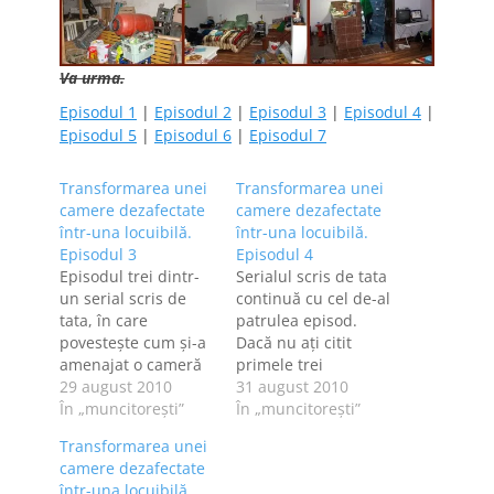
Va urma.
Episodul 1
|
Episodul 2
|
Episodul 3
|
Episodul 4
|
Episodul 5
|
Episodul 6
|
Episodul 7
Transformarea unei
Transformarea unei
camere dezafectate
camere dezafectate
într-una locuibilă.
într-una locuibilă.
Episodul 3
Episodul 4
Episodul trei dintr-
Serialul scris de tata
un serial scris de
continuă cu cel de-al
tata, în care
patrulea episod.
povesteşte cum şi-a
Dacă nu aţi citit
amenajat o cameră
primele trei
într-o casă de la
29 august 2010
episoade, le găsiţi
31 august 2010
ţară. Veţi vedea, pe
În „muncitoreşti”
aici: primul, cel de-
În „muncitoreşti”
acest blog, cum
al doilea, cel de-al
Transformarea unei
poate fi transformat
treilea. Urmăriţi
camere dezafectate
un grajd dezafectat
"aventura"
într-una locuibilă.