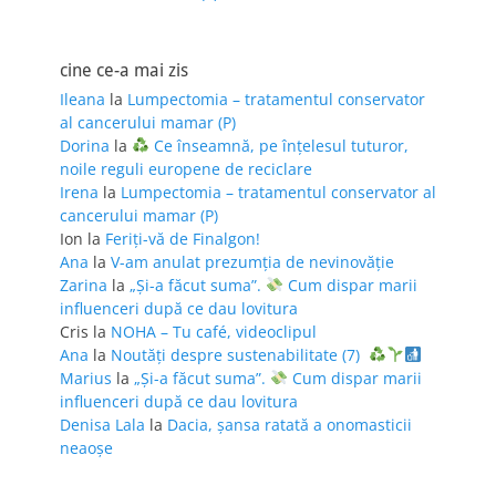
cine ce-a mai zis
Ileana
la
Lumpectomia – tratamentul conservator
al cancerului mamar (P)
Dorina
la
Ce înseamnă, pe înțelesul tuturor,
noile reguli europene de reciclare
Irena
la
Lumpectomia – tratamentul conservator al
cancerului mamar (P)
Ion
la
Feriţi-vă de Finalgon!
Ana
la
V-am anulat prezumția de nevinovăție
Zarina
la
„Și-a făcut suma”.
Cum dispar marii
influenceri după ce dau lovitura
Cris
la
NOHA – Tu café, videoclipul
Ana
la
Noutăți despre sustenabilitate (7)
Marius
la
„Și-a făcut suma”.
Cum dispar marii
influenceri după ce dau lovitura
Denisa Lala
la
Dacia, șansa ratată a onomasticii
neaoșe