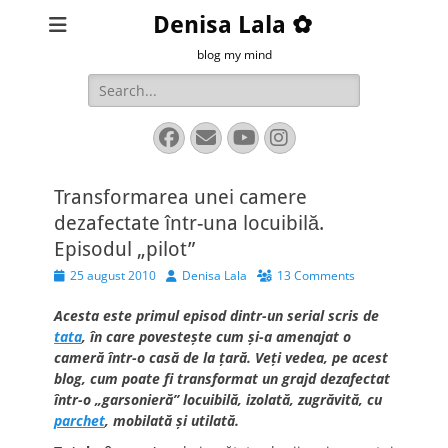
Denisa Lala ✿
blog my mind
Search
for:
Facebook
Email
YouTube
Instagram
Transformarea unei camere
dezafectate într-una locuibilă.
Episodul „pilot”
Posted
Author
25 august 2010
Denisa Lala
13 Comments
on
Acesta este primul episod dintr-un serial scris de
tata
, în care povesteşte cum şi-a amenajat o
cameră într-o casă de la ţară. Veţi vedea, pe acest
blog, cum poate fi transformat un grajd dezafectat
într-o „garsonieră” locuibilă, izolată, zugrăvită, cu
parchet
, mobilată şi utilată.