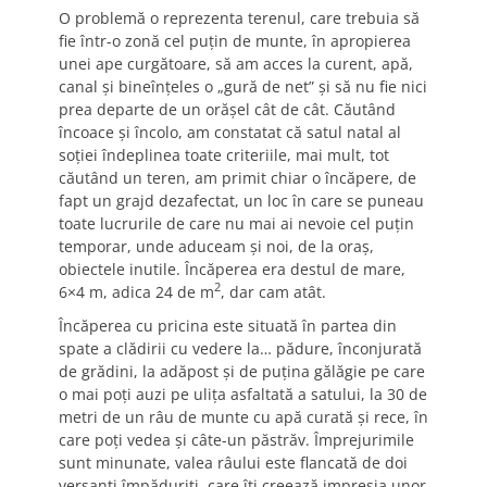
O problemă o reprezenta terenul, care trebuia să
fie într-o zonă cel puţin de munte, în apropierea
unei ape curgătoare, să am acces la curent, apă,
canal şi bineînţeles o „gură de net” şi să nu fie nici
prea departe de un orăşel cât de cât. Căutând
încoace şi încolo, am constatat că satul natal al
soţiei îndeplinea toate criteriile, mai mult, tot
căutând un teren, am primit chiar o încăpere, de
fapt un grajd dezafectat, un loc în care se puneau
toate lucrurile de care nu mai ai nevoie cel puţin
temporar, unde aduceam şi noi, de la oraş,
obiectele inutile. Încăperea era destul de mare,
2
6×4 m, adica 24 de m
, dar cam atât.
Încăperea cu pricina este situată în partea din
spate a clădirii cu vedere la… pădure, înconjurată
de grădini, la adăpost şi de puţina gălăgie pe care
o mai poţi auzi pe uliţa asfaltată a satului, la 30 de
metri de un râu de munte cu apă curată şi rece, în
care poţi vedea şi câte-un păstrăv. Împrejurimile
sunt minunate, valea râului este flancată de doi
versanţi împăduriţi, care îţi creează impresia unor