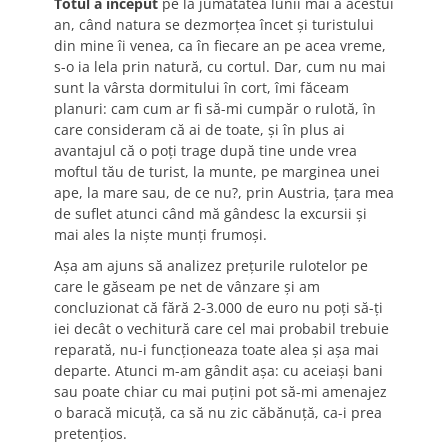
Totul a început
pe la jumătatea lunii mai a acestui
an, când natura se dezmorţea încet şi turistului
din mine îi venea, ca în fiecare an pe acea vreme,
s-o ia lela prin natură, cu cortul. Dar, cum nu mai
sunt la vârsta dormitului în cort, îmi făceam
planuri: cam cum ar fi să-mi cumpăr o rulotă, în
care consideram că ai de toate, şi în plus ai
avantajul că o poţi trage după tine unde vrea
moftul tău de turist, la munte, pe marginea unei
ape, la mare sau, de ce nu?, prin Austria, ţara mea
de suflet atunci când mă gândesc la excursii şi
mai ales la nişte munţi frumoşi.
Aşa am ajuns să analizez preţurile rulotelor pe
care le găseam pe net de vânzare şi am
concluzionat că fără 2-3.000 de euro nu poţi să-ţi
iei decât o vechitură care cel mai probabil trebuie
reparată, nu-i funcţioneaza toate alea şi aşa mai
departe. Atunci m-am gândit aşa: cu aceiaşi bani
sau poate chiar cu mai puţini pot să-mi amenajez
o baracă micuţă, ca să nu zic căbănuţă, ca-i prea
pretenţios.