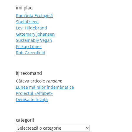
îmi plac:
România Ecologică
Shelbizleee
Levi Hildebrand
Gittemary Johansen
Sustainably Vegan
Pickup Limes
Rob Greenfield
îţi recomand
Câteva articole
random
:
Lunea mâinilor îndemânatice
Proiectul «Alfabet»
Denisa te învaţă
categorii
categorii