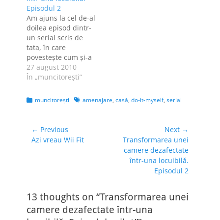
într-o "garsonieră"
transformării unui
Episodul 2
locuibilă, izolată,
grajd dezafectat
Am ajuns la cel de-al
zugrăvită, cu
într-o "garsonieră"
doilea episod dintr-
parchet, mobilată şi
locuibilă, izolată,
un serial scris de
utilată. La sfârşitul
zugrăvită, cu
tata, în care
articolului aveţi link-
parchet, mobilată şi
povesteşte cum şi-a
uri către toate
utilată. După ce am
amenajat o cameră
27 august 2010
"episoadele".…
adus pardoseala la
într-o casă de la
În „muncitoreşti”
nivel,…
ţară. Veţi vedea, pe
acest blog, cum
Categories
Tags
muncitoreşti
amenajare
,
casă
,
do-it-myself
,
serial
poate fi transformat
un grajd dezafectat
într-o "garsonieră"
Navigare
← Previous
Next →
locuibilă, izolată,
Previous
Next
Azi vreau Wii Fit
Transformarea unei
în
zugrăvită, cu
post:
post:
camere dezafectate
articole
parchet, mobilată şi
într-una locuibilă.
utilată. Primul
Episodul 2
episod poate…
13 thoughts on “Transformarea unei
camere dezafectate într-una