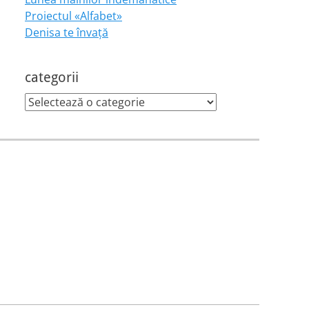
Proiectul «Alfabet»
Denisa te învaţă
categorii
categorii