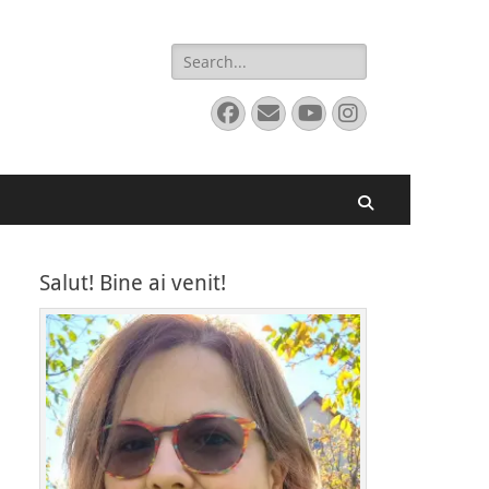
Search
for:
Facebook
Email
YouTube
Instagram
Search
Salut! Bine ai venit!