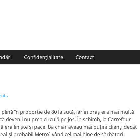
ndări
Confidențialitate
Contact
nts
 plină în proporţie de 80 la sută, iar în oraş era mai multă
 că devenii nu prea circulă pe jos. În schimb, la Carrefour
 era linişte şi pace, ba chiar aveau mai puţini clienţi decât
eal şi probabil Metro] vând cel mai bine de sărbători.