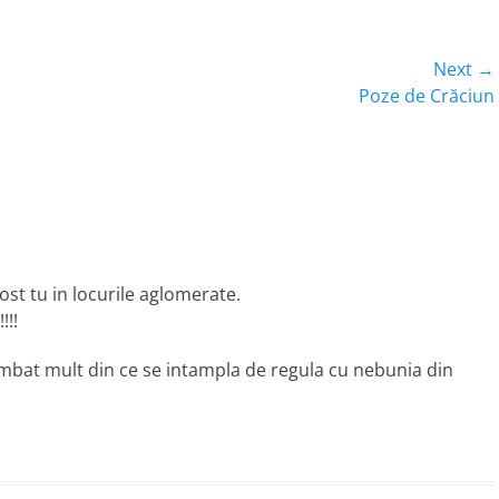
Next →
Next
Poze de Crăciun
post:
ost tu in locurile aglomerate.
!!!
himbat mult din ce se intampla de regula cu nebunia din