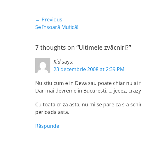
Navigare
← Previous
Previous
Se însoară Mufică!
în
post:
articole
7 thoughts on “Ultimele zvâcniri?”
Kid
says:
23 decembrie 2008 at 2:39 PM
Nu stiu cum e in Deva sau poate chiar nu ai f
Dar mai devreme in Bucuresti….. jeeez, crazy!
Cu toata criza asta, nu mi se pare ca s-a sc
perioada asta.
Răspunde