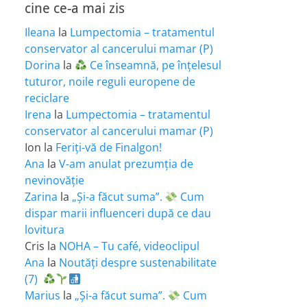
cine ce-a mai zis
Ileana
la
Lumpectomia – tratamentul
conservator al cancerului mamar (P)
Dorina
la
Ce înseamnă, pe înțelesul
tuturor, noile reguli europene de
reciclare
Irena
la
Lumpectomia – tratamentul
conservator al cancerului mamar (P)
Ion
la
Feriţi-vă de Finalgon!
Ana
la
V-am anulat prezumția de
nevinovăție
Zarina
la
„Și-a făcut suma”.
Cum
dispar marii influenceri după ce dau
lovitura
Cris
la
NOHA – Tu café, videoclipul
Ana
la
Noutăți despre sustenabilitate
(7)
Marius
la
„Și-a făcut suma”.
Cum