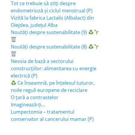
Tot ce trebuie să știți despre
endometrioză și ciclul menstrual (P)
Vizită la fabrica Lactalis (Albalact) din
Oiejdea, județul Alba
Noutăți despre sustenabilitate (9)
Noutăți despre sustenabilitate (8)
Nevoia de bază a sectorului
construcțiilor: alimentarea cu energie
electrică (P)
Ce înseamnă, pe înțelesul tuturor,
noile reguli europene de reciclare
O țară a contrastelor
Imaginează-ți…
Lumpectomia – tratamentul
conservator al cancerului mamar (P)