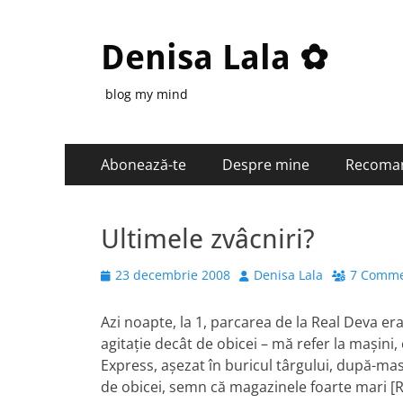
Denisa Lala ✿
blog my mind
Primary
Skip
Abonează-te
Despre mine
Recoma
to
Menu
content
Ultimele zvâcniri?
Posted
Author
23 decembrie 2008
Denisa Lala
7 Comme
on
Azi noapte, la 1, parcarea de la Real Deva era
agitaţie decât de obicei – mă refer la maşini,
Express, aşezat în buricul târgului, după-masă
de obicei, semn că magazinele foarte mari [R