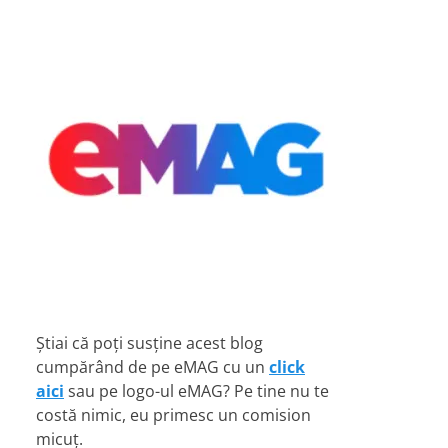
Știai că poți susține acest blog
cumpărând de pe eMAG cu un
click
aici
sau pe logo-ul eMAG? Pe tine nu te
costă nimic, eu primesc un comision
micuț.