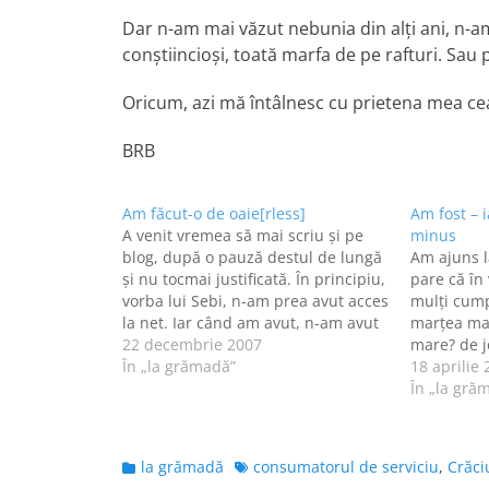
Dar n-am mai văzut nebunia din alţi ani, n-
conştiincioşi, toată marfa de pe rafturi. Sa
Oricum, azi mă întâlnesc cu prietena mea cea m
BRB
Am făcut-o de oaie[rless]
Am fost – i
A venit vremea să mai scriu şi pe
minus
blog, după o pauză destul de lungă
Am ajuns l
şi nu tocmai justificată. În principiu,
pare că în
vorba lui Sebi, n-am prea avut acces
mulţi cump
la net. Iar când am avut, n-am avut
marţea ma
chef de nimic. Şi tot aşa... Cred că
22 decembrie 2007
mare? de j
ăsta va fi un post mai…
În „la grămadă”
am auzit, 
18 aprilie
mare sau n
În „la gră
pentru că 
Categories
Tags
la grămadă
consumatorul de serviciu
,
Crăci