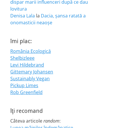
dispar marii influenceri după ce dau
lovitura
Denisa Lala
la
Dacia, șansa ratată a
onomasticii neaoșe
îmi plac:
România Ecologică
Shelbizleee
Levi Hildebrand
Gittemary Johansen
Sustainably Vegan
Pickup Limes
Rob Greenfield
îţi recomand
Câteva articole
random
:
Lunea mâinilor îndemânatice