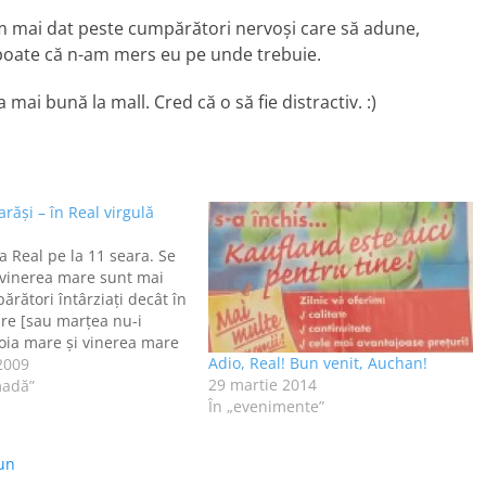
am mai dat peste cumpărători nervoşi care să adune,
u poate că n-am mers eu pe unde trebuie.
ai bună la mall. Cred că o să fie distractiv. :)
arăşi – în Real virgulă
a Real pe la 11 seara. Se
 vinerea mare sunt mai
ărători întârziaţi decât în
re [sau marţea nu-i
oia mare şi vinerea mare
Adio, Real! Bun venit, Auchan!
marţea nu ştiu dacă-i
 2009
29 martie 2014
u, pentru mine a fost,
madă”
În „evenimente”
m-am trezit…
un