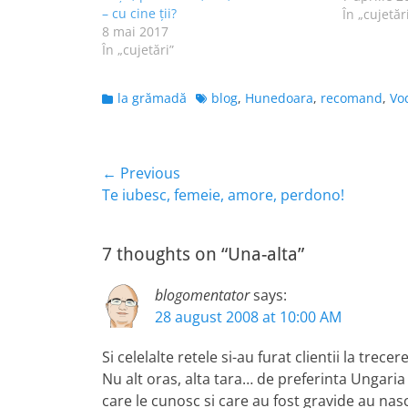
– cu cine ții?
aducându-l
În „cujetăr
8 mai 2017
din Români
În „cujetări”
"reţelei c
uneori me
Categories
Tags
la grămadă
blog
,
Hunedoara
,
recomand
,
Vo
Navigare
← Previous
Previous
Te iubesc, femeie, amore, perdono!
în
post:
articole
7 thoughts on “Una-alta”
blogomentator
says:
28 august 2008 at 10:00 AM
Si celelalte retele si-au furat clientii la trecer
Nu alt oras, alta tara… de preferinta Ungari
care le cunosc si care au fost gravide au nas