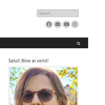
Search
for:
Facebook
Email
YouTube
Instagram
Search
Salut! Bine ai venit!