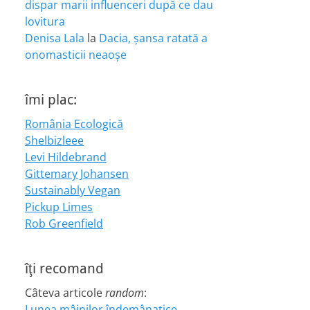
dispar marii influenceri după ce dau
lovitura
Denisa Lala
la
Dacia, șansa ratată a
onomasticii neaoșe
îmi plac:
România Ecologică
Shelbizleee
Levi Hildebrand
Gittemary Johansen
Sustainably Vegan
Pickup Limes
Rob Greenfield
îţi recomand
Câteva articole
random
:
Lunea mâinilor îndemânatice