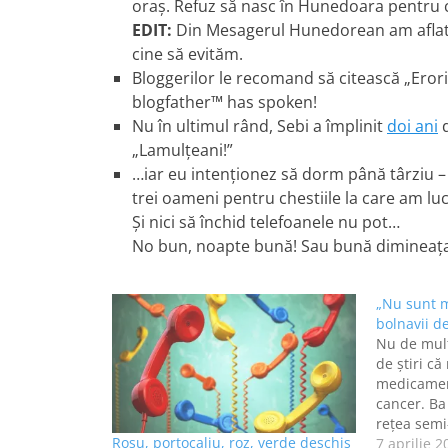
oraş. Refuz să nasc în Hunedoara pentru 
EDIT:
Din Mesagerul Hunedorean am afla
cine să evităm.
Bloggerilor le recomand să citească „Eror
blogfather™ has spoken!
Nu în ultimul rând, Sebi a împlinit
doi ani
d
„Lamulţeani!”
…iar eu intenţionez să dorm până târziu –
trei oameni pentru chestiile la care am lu
Şi nici să închid telefoanele nu pot…
No bun, noapte bună! Sau bună dimineaţa
„Nu sunt 
bolnavii d
Nu de mult
de ştiri c
medicamen
cancer. Ba
reţea semi-
Roșu, portocaliu, roz, verde deschis
cu medicam
7 aprilie 2