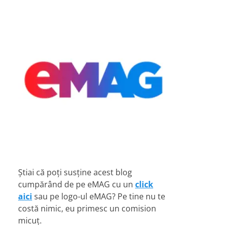
Știai că poți susține acest blog
cumpărând de pe eMAG cu un
click
aici
sau pe logo-ul eMAG? Pe tine nu te
costă nimic, eu primesc un comision
micuț.