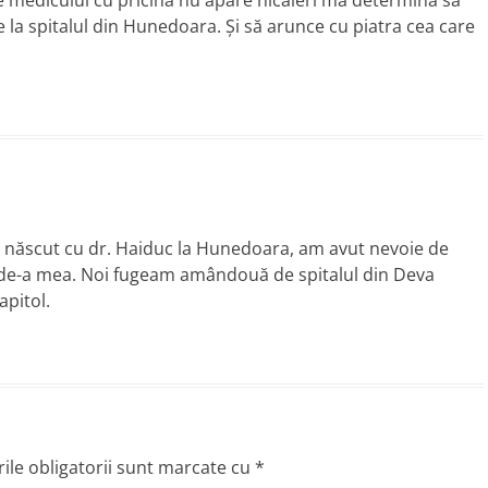
medicului cu pricina nu apare nicăieri mă determină să
la spitalul din Hunedoara. Şi să arunce cu piatra cea care
 născut cu dr. Haiduc la Hunedoara, am avut nevoie de
enă de-a mea. Noi fugeam amândouă de spitalul din Deva
apitol.
le obligatorii sunt marcate cu
*