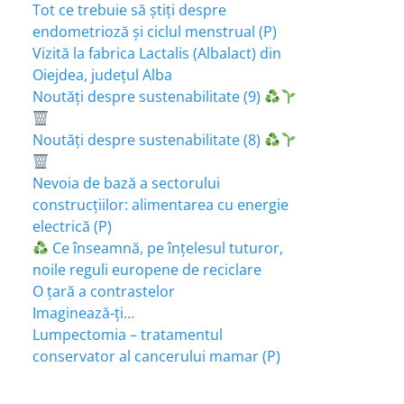
Tot ce trebuie să știți despre
endometrioză și ciclul menstrual (P)
Vizită la fabrica Lactalis (Albalact) din
Oiejdea, județul Alba
Noutăți despre sustenabilitate (9)
Noutăți despre sustenabilitate (8)
Nevoia de bază a sectorului
construcțiilor: alimentarea cu energie
electrică (P)
Ce înseamnă, pe înțelesul tuturor,
noile reguli europene de reciclare
O țară a contrastelor
Imaginează-ți…
Lumpectomia – tratamentul
conservator al cancerului mamar (P)