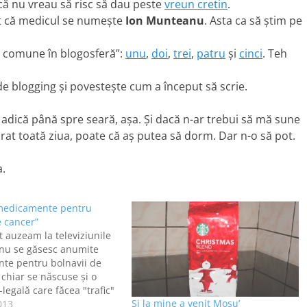
că nu vreau să risc să dau peste
vreun cretin
.
t că medicul se numeşte
Ion Munteanu
. Asta ca să ştim pe
i comune în blogosferă”:
unu
,
doi
,
trei
,
patru
şi
cinci
. Teh
e blogging şi povesteşte cum a început să scrie.
 adică până spre seară, aşa. Şi dacă n-ar trebui să mă sune
crat toată ziua, poate că aş putea să dorm. Dar n-o să pot.
.
medicamente pentru
e cancer”
 auzeam la televiziunile
ă nu se găsesc anumite
te pentru bolnavii de
 chiar se născuse şi o
legală care făcea "trafic"
Şi la mine a venit Moşu’
ente din vestul Europei,
013