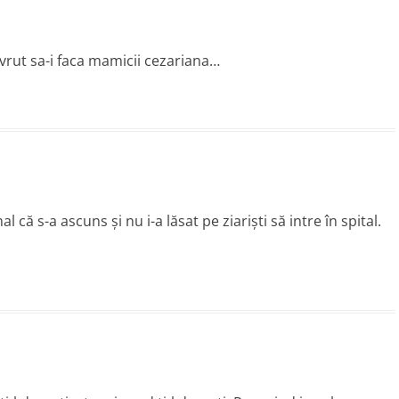
 vrut sa-i faca mamicii cezariana…
ă s-a ascuns şi nu i-a lăsat pe ziarişti să intre în spital.