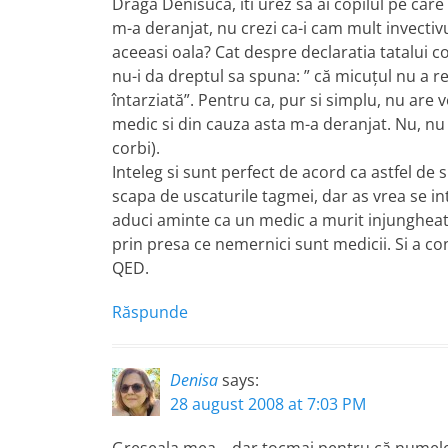
Draga Denisuca, iti urez sa ai copilul pe care 
m-a deranjat, nu crezi ca-i cam mult invectivu
aceeasi oala? Cat despre declaratia tatalui co
nu-i da dreptul sa spuna: ” că micuţul nu a r
întarziată”. Pentru ca, pur si simplu, nu are 
medic si din cauza asta m-a deranjat. Nu, nu 
corbi).
Inteleg si sunt perfect de acord ca astfel de s
scapa de uscaturile tagmei, dar as vrea se in
aduci aminte ca un medic a murit injungheat 
prin presa ce nemernici sunt medicii. Si a cons
QED.
Răspunde
Denisa
says:
28 august 2008 at 7:03 PM