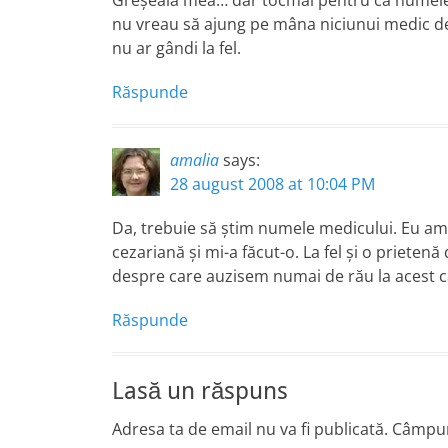
Greşeala mea… dar tocmai pentru că numele 
nu vreau să ajung pe mâna niciunui medic de 
nu ar gândi la fel.
Răspunde
amalia
says:
28 august 2008 at 10:04 PM
Da, trebuie să ştim numele medicului. Eu am
cezariană şi mi-a făcut-o. La fel şi o priet
despre care auzisem numai de rău la acest c
Răspunde
Lasă un răspuns
Adresa ta de email nu va fi publicată.
Câmpuri