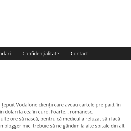
ndări
Confidențialitate
Contact
 ţepuit Vodafone clienţii care aveau cartele pre-paid, în
în dolari la cea în euro. Foarte… românesc.
lte ore să nască, pentru că medicul a refuzat să-i facă
n blogger mic, trebuie să ne gândim la alte spitale din alt