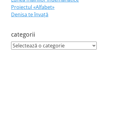
Proiectul «Alfabet»
Denisa te învaţă
categorii
categorii