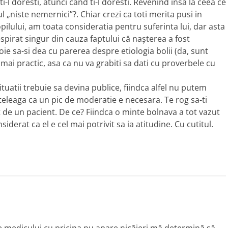
ti-l doresti, atunci cand ti-l doresti. Revenind insa la ceea ce
l „niste nemernici”?. Chiar crezi ca toti merita pusi in
pilului, am toata consideratia pentru suferinta lui, dar asta
espirat singur din cauza faptului că naşterea a fost
voie sa-si dea cu parerea despre etiologia bolii (da, sunt
mai practic, asa ca nu va grabiti sa dati cu proverbele cu
ituatii trebuie sa devina publice, fiindca alfel nu putem
teleaga ca un pic de moderatie e necesara. Te rog sa-ti
de un pacient. De ce? Fiindca o minte bolnava a tot vazut
iderat ca el e cel mai potrivit sa ia atitudine. Cu cutitul.