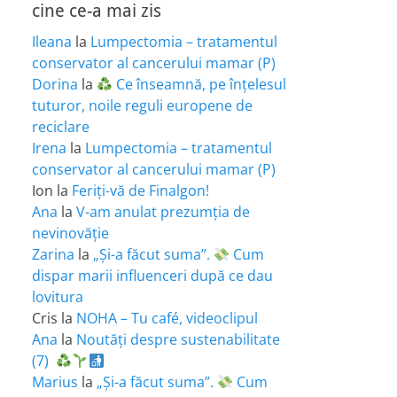
cine ce-a mai zis
Ileana
la
Lumpectomia – tratamentul
conservator al cancerului mamar (P)
Dorina
la
Ce înseamnă, pe înțelesul
tuturor, noile reguli europene de
reciclare
Irena
la
Lumpectomia – tratamentul
conservator al cancerului mamar (P)
Ion
la
Feriţi-vă de Finalgon!
Ana
la
V-am anulat prezumția de
nevinovăție
Zarina
la
„Și-a făcut suma”.
Cum
dispar marii influenceri după ce dau
lovitura
Cris
la
NOHA – Tu café, videoclipul
Ana
la
Noutăți despre sustenabilitate
(7)
Marius
la
„Și-a făcut suma”.
Cum