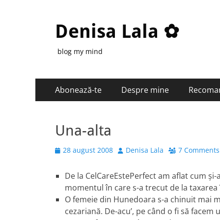
Denisa Lala ✿
blog my mind
Primary
Skip
Abonează-te
Despre mine
Recoma
to
Menu
content
Una-alta
Posted
Author
28 august 2008
Denisa Lala
7 Comments
on
De la CelCareEstePerfect am aflat cum şi-a
momentul în care s-a trecut de la taxarea 
O femeie din Hunedoara s-a chinuit mai mu
cezariană. De-acu’, pe când o fi să facem u