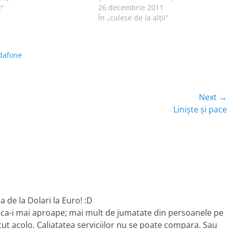
26 decembrie 2011
e bolnavilor de cancer
i”
În „culese de la alţii”
a. Unii dintre membrii
itostaticelor" cumpărau
dicamentele din banii…
dafone
Next →
Next
Linişte şi pace
post:
ea de la Dolari la Euro! :D
a ca-i mai aproape; mai mult de jumatate din persoanele pe
cut acolo. Caliatatea serviciilor nu se poate compara. Sau