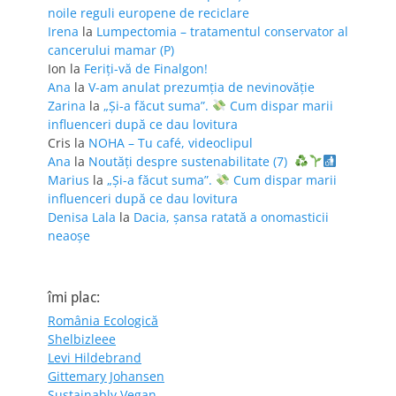
noile reguli europene de reciclare
Irena
la
Lumpectomia – tratamentul conservator al
cancerului mamar (P)
Ion
la
Feriţi-vă de Finalgon!
Ana
la
V-am anulat prezumția de nevinovăție
Zarina
la
„Și-a făcut suma”.
Cum dispar marii
influenceri după ce dau lovitura
Cris
la
NOHA – Tu café, videoclipul
Ana
la
Noutăți despre sustenabilitate (7)
Marius
la
„Și-a făcut suma”.
Cum dispar marii
influenceri după ce dau lovitura
Denisa Lala
la
Dacia, șansa ratată a onomasticii
neaoșe
îmi plac:
România Ecologică
Shelbizleee
Levi Hildebrand
Gittemary Johansen
Sustainably Vegan