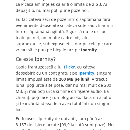
La Picasa am înţeles că ar fi o limită de 2 GB. Ai
depăşit-o, nu mai poţi pune poze noi.
Eu fac câteva zeci de poze într-o săptămână fără
evenimente deosebite şi câteva sute sau chiar mii
într-o săptămână agitată. Sigur că nu le urc pe
toate pe net, am multe cadre mişcate,
supraexpuse, subexpuse etc., dar pe cele pe care
vreau să le pun pe blog le urc pe
Ipernity
.
Ce este Ipernity?
Copia franţuzească a lui
Flickr
, cu câteva
deosebiri: cu un cont gratuit pe
Ipernity
, singura
limită impusă este de
200 MB pe lună
. A trecut
luna, poţi urca alte poze, dar nu mai mult de 200
MB. Şi mai poţi urca şi filme ori fişiere audio. Ba
chiar îţi poţi face şi un blog acolo, dacă nu ai altul
şi te încântă ideea de a avea totul într-un singur
loc.
Eu folosesc Ipernity de doi ani şi am până azi
3.157 de fişiere urcate [99,9 la sută sunt poze]. Nu