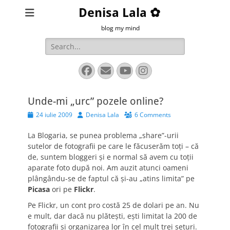
Denisa Lala ✿
blog my mind
Search
for:
Facebook
Email
YouTube
Instagram
Unde-mi „urc” pozele online?
Posted
Author
24 iulie 2009
Denisa Lala
6 Comments
on
La Blogaria, se punea problema „share”-urii
sutelor de fotografii pe care le făcuserăm toţi – că
de, suntem bloggeri şi e normal să avem cu toţii
aparate foto după noi. Am auzit atunci oameni
plângându-se de faptul că şi-au „atins limita” pe
Picasa
ori pe
Flickr
.
Pe Flickr, un cont pro costă 25 de dolari pe an. Nu
e mult, dar dacă nu plăteşti, eşti limitat la 200 de
fotografii şi organizarea lor în cel mult trei seturi.