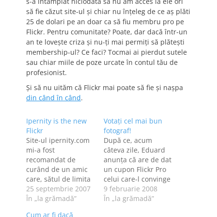
s-a întâmplat niciodată să nu am acces la ele ori
să fie căzut site-ul şi chiar nu înţeleg de ce aş plăti
25 de dolari pe an doar ca să fiu membru pro pe
Flickr. Pentru comunitate? Poate, dar dacă într-un
an te loveşte criza şi nu-ţi mai permiţi să plăteşti
membership-ul? Ce faci? Tocmai ai pierdut sutele
sau chiar miile de poze urcate în contul tău de
profesionist.
Şi să nu uităm că Flickr mai poate să fie şi naşpa
din când în când
.
Ipernity is the new
Votaţi cel mai bun
Flickr
fotograf!
Site-ul ipernity.com
După ce, acum
mi-a fost
câteva zile, Eduard
recomandat de
anunţa că are de dat
curând de un amic
un cupon Flickr Pro
care, sătul de limita
celui care-l convinge
de 200 de fotografii
25 septembrie 2007
că are poze faine,
9 februarie 2008
a contului oferit
În „la grămadă”
ieri a anunţat că mai
În „la grămadă”
gratuit de Flickr, a
are unul de dat. Şi
Cum ar fi dacă