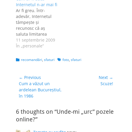
căutat şi a găsit o
îşi roagă cititorii să
Internetul n-ar mai fi
"copie" a Flickr, dar
aleagă un câştigător.
Ar fi greu. Într-
cu mai puţine
Sunt şi eu pe acolo,
adevăr, Internetul
limitări. Ce-am
dar, aşa cum am
tâmpeşte şi
observat până acum
mai spus,…
recunosc că aş
e limita de 200
saluta limitarea
MB/lună la upload,
accesului la reţea şi
11 septembrie 2009
ceea…
conectarea în
În „personale”
funcţie de IQ [nu ai
peste 80, n-ai ce
Categories
Tags
recomandări
,
sfaturi
foto
,
sfaturi
căuta online], dar
mie mi-ar fi foarte
greu dacă într-o
Navigare
← Previous
Next →
bună zi Internetul
Previous
Next
Cum a văzut un
Scuze!
în
"s-ar termina". De
post:
post:
ardelean Bucureştiul,
articole
10 ani, dintre care
în 1986
primii cinci cu…
6 thoughts on “Unde-mi „urc” pozele
online?”