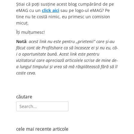
Știai că poți susține acest blog cumpărând de pe
eMAG cu un
click aici
sau pe logo-ul eMAG? Pe
tine nu te costă nimic, eu primesc un comision
micuț.
Îți mulțumesc!
Notă
:
acest link nu este pentru „prietenii” care și-au
făcut cont de Profitshare ca să încaseze ei și nu eu, că-
i o oportunitate bună. Acest link este pentru
vizitatorul care apreciază articolele scrise de mine de-
a lungul timpului și vrea să mă răsplătească fără să îl
coste ceva.
căutare
Search
for:
cele mai recente articole