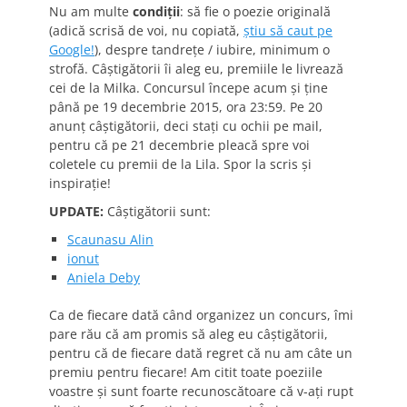
Nu am multe
condiții
: să fie o poezie originală
(adică scrisă de voi, nu copiată,
știu să caut pe
Google!
), despre tandrețe / iubire, minimum o
strofă. Câștigătorii îi aleg eu, premiile le livrează
cei de la Milka. Concursul începe acum și ține
până pe 19 decembrie 2015, ora 23:59. Pe 20
anunț câștigătorii, deci stați cu ochii pe mail,
pentru că pe 21 decembrie pleacă spre voi
coletele cu premii de la Lila. Spor la scris și
inspirație!
UPDATE:
Câștigătorii sunt:
Scaunasu Alin
ionut
Aniela Deby
Ca de fiecare dată când organizez un concurs, îmi
pare rău că am promis să aleg eu câștigătorii,
pentru că de fiecare dată regret că nu am câte un
premiu pentru fiecare! Am citit toate poeziile
voastre și sunt foarte recunoscătoare că v-ați rupt