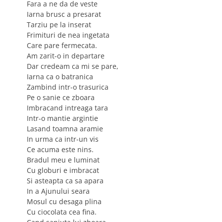
Fara a ne da de veste
Iarna brusc a presarat
Tarziu pe la inserat
Frimituri de nea ingetata
Care pare fermecata.
Am zarit-o in departare
Dar credeam ca mi se pare,
Iarna ca o batranica
Zambind intr-o trasurica
Pe o sanie ce zboara
Imbracand intreaga tara
Intr-o mantie argintie
Lasand toamna aramie
In urma ca intr-un vis
Ce acuma este nins.
Bradul meu e luminat
Cu globuri e imbracat
Si asteapta ca sa apara
In a Ajunului seara
Mosul cu desaga plina
Cu ciocolata cea fina.