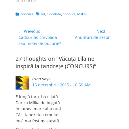
În „concurs”
Categories
Tags
concurs
ad
,
ciocolată
,
concurs
,
Milka
Navigare
← Previous
Next →
Previous
Next
Cadourile: corvoadă
Anunțuri de sezon
în
post:
post:
sau motiv de bucurie?
articole
27 thoughts on “Văcuța Lila ne
inspiră la tandrețe (CONCURS)”
irina
says:
15 decembrie 2015 at 8:59 AM
E lungă țara, ba e lată
Dar ca Milka de bogată
În lumea mare alta nu-i
Căci tandrețea omului
Încă n-a fost masurată.