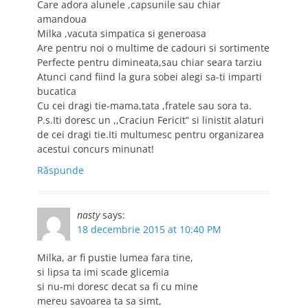
Care adora alunele ,capsunile sau chiar
amandoua
Milka ,vacuta simpatica si generoasa
Are pentru noi o multime de cadouri si sortimente
Perfecte pentru dimineata,sau chiar seara tarziu
Atunci cand fiind la gura sobei alegi sa-ti imparti
bucatica
Cu cei dragi tie-mama,tata ,fratele sau sora ta.
P.s.Iti doresc un ,,Craciun Fericit” si linistit alaturi
de cei dragi tie.Iti multumesc pentru organizarea
acestui concurs minunat!
Răspunde
nasty
says:
18 decembrie 2015 at 10:40 PM
Milka, ar fi pustie lumea fara tine,
si lipsa ta imi scade glicemia
si nu-mi doresc decat sa fi cu mine
mereu savoarea ta sa simt,