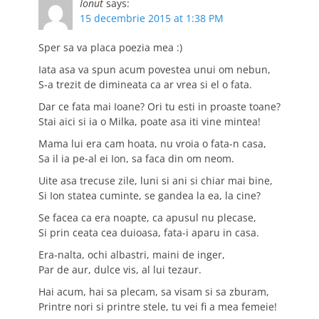
Ionut
says:
15 decembrie 2015 at 1:38 PM
Sper sa va placa poezia mea :)
Iata asa va spun acum povestea unui om nebun,
S-a trezit de dimineata ca ar vrea si el o fata.
Dar ce fata mai Ioane? Ori tu esti in proaste toane?
Stai aici si ia o Milka, poate asa iti vine mintea!
Mama lui era cam hoata, nu vroia o fata-n casa,
Sa il ia pe-al ei Ion, sa faca din om neom.
Uite asa trecuse zile, luni si ani si chiar mai bine,
Si Ion statea cuminte, se gandea la ea, la cine?
Se facea ca era noapte, ca apusul nu plecase,
Si prin ceata cea duioasa, fata-i aparu in casa.
Era-nalta, ochi albastri, maini de inger,
Par de aur, dulce vis, al lui tezaur.
Hai acum, hai sa plecam, sa visam si sa zburam,
Printre nori si printre stele, tu vei fi a mea femeie!