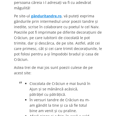
persoana căreia i-l adresați va fi cu adevărat
măgulită!
Pe site-ul
gânduritandre.ro
, vă puteți exprima
gândurile prin intermediul unor poezii tandre și
inedite, scrise în colaborare cu poetul Iv cel Naiv.
Poeziile pot fi imprimate pe diferite decorațiuni de
Crăciun, pe care iubitorii de ciocolată le pot
trimite, dar și descărca, de pe site. Astfel, atât cei
care primesc, cât și cei care trimit decoraţiunile, le
pot folosi pentru a-și împodobi bradul și casa de
Crăciun.
Astea trei de mai jos sunt poezii culese de pe
acest site:
Ciocolata de Crăciun e mai bună în
Ajun și se mănâncă acăsică,
pătrățel cu pătrățică.
În versuri tandre de Crăciun eu m-
am gândit la tine și ca să fie totul
bine am venit și cu praline.