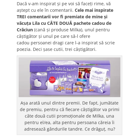
Dacă v-am inspirat și pe voi să faceți rime, vă
aștept cu ele în comentarii.
Cele mai inspirate
TREI comentarii vor fi premiate de mine și
văcuța Lila cu CÂTE DOUĂ pachete cadou de
Crăciun
(cană și produse Milka), unul pentru
câștigător și unul pe care să-l ofere
cadou persoanei dragi care l-a inspirat să scrie
poezia. Deci șase cutii, trei câștigători.
Așa arată unul dintre premii. De fapt, jumătate
de premiu, pentru că fiecare câștigător va primi
câte două cutii promoționale de MIlka, una
pentru el/ea, alta pentru persoana căreia îi
adresează gândurile tandre. Ce drăguț, nu?