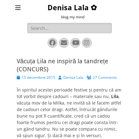
Denisa Lala ✿
blog my mind
Search
for:
Facebook
Email
YouTube
Instagram
Văcuța Lila ne inspiră la tandrețe
(CONCURS)
Posted
Author
15 decembrie 2015
Denisa Lala
27 Comments
on
În spiritul acestei perioade festive și pentru că am
tot vorbit despre cadouri – materiale sau nu,
Lila
,
văcuța mov de la Milka, ne invită să le facem altfel
de cadouri celor dragi. Astfel, întrucât gândurile
bune nu pot fi cuantificate, cred că un cadou
foarte frumos pentru cei dragi poate consta într-
un gând tandru. Nu se poate compara cu nimic,
vă spun sigur. Și dacă mai e și în versuri,