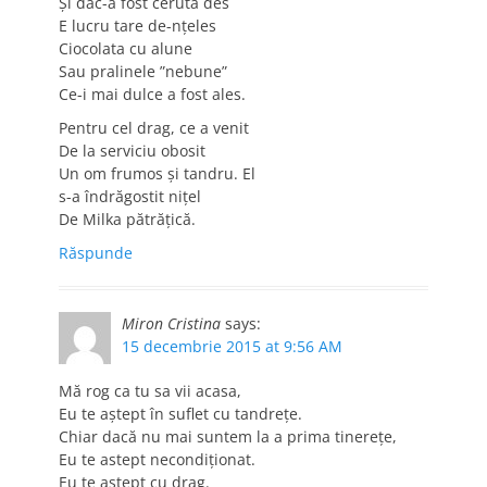
Și dac-a fost cerută des
E lucru tare de-nțeles
Ciocolata cu alune
Sau pralinele ”nebune”
Ce-i mai dulce a fost ales.
Pentru cel drag, ce a venit
De la serviciu obosit
Un om frumos și tandru. El
s-a îndrăgostit nițel
De Milka pătrățică.
Răspunde
Miron Cristina
says:
15 decembrie 2015 at 9:56 AM
Mă rog ca tu sa vii acasa,
Eu te aştept în suflet cu tandreţe.
Chiar dacă nu mai suntem la a prima tinereţe,
Eu te astept necondiţionat.
Eu te astept cu drag.