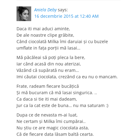
Aniela Deby
says:
16 decembrie 2015 at 12:40 AM
Daca iti mai aduci aminte,
De ale noastre clipe grăbite,
Când ciocolată Milka îmi daruiai și cu buzele
umflate in fața porții mă lasai…
Mă păcăleai să poți pleca la bere,
Iar când acasă din nou aterizai,
Văzând că supărată nu eram…
Imi căutai ciocolata, crezând ca eu nu o mancam.
Frate, radeam fiecare bucățică
Și mă bucuram că mă lasai singurica. ..
Ca daca si tie iti mai dadeam,
Jur ca la cat este de buna… nu ma saturam :)
Dupa ce de nevasta m-ai luat,
Ne certam și Milka îmi cumpărai..
Nu știu ce are magic ciocolata asta,
Că de fiecare data lăsam baltă cearta.