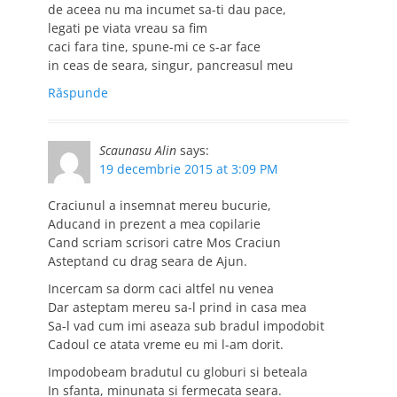
de aceea nu ma incumet sa-ti dau pace,
legati pe viata vreau sa fim
caci fara tine, spune-mi ce s-ar face
in ceas de seara, singur, pancreasul meu
Răspunde
Scaunasu Alin
says:
19 decembrie 2015 at 3:09 PM
Craciunul a insemnat mereu bucurie,
Aducand in prezent a mea copilarie
Cand scriam scrisori catre Mos Craciun
Asteptand cu drag seara de Ajun.
Incercam sa dorm caci altfel nu venea
Dar asteptam mereu sa-l prind in casa mea
Sa-l vad cum imi aseaza sub bradul impodobit
Cadoul ce atata vreme eu mi l-am dorit.
Impodobeam bradutul cu globuri si beteala
In sfanta, minunata si fermecata seara.