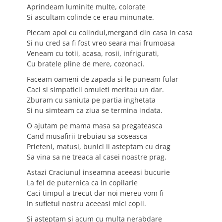
Aprindeam luminite multe, colorate
Si ascultam colinde ce erau minunate.
Plecam apoi cu colindul,mergand din casa in casa
Si nu cred sa fi fost vreo seara mai frumoasa
Veneam cu totii, acasa, rosii, infrigurati,
Cu bratele pline de mere, cozonaci.
Faceam oameni de zapada si le puneam fular
Caci si simpaticii omuleti meritau un dar.
Zburam cu saniuta pe partia inghetata
Si nu simteam ca ziua se termina indata.
O ajutam pe mama masa sa pregateasca
Cand musafirii trebuiau sa soseasca
Prieteni, matusi, bunici ii asteptam cu drag
Sa vina sa ne treaca al casei noastre prag.
Astazi Craciunul inseamna aceeasi bucurie
La fel de puternica ca in copilarie
Caci timpul a trecut dar noi mereu vom fi
In sufletul nostru aceeasi mici copii.
Si asteptam si acum cu multa nerabdare