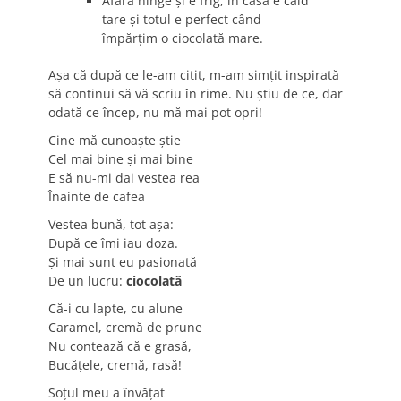
Afară ninge și e frig, în casă e cald
tare și totul e perfect când
împărțim o ciocolată mare.
Așa că după ce le-am citit, m-am simțit inspirată
să continui să vă scriu în rime. Nu știu de ce, dar
odată ce încep, nu mă mai pot opri!
Cine mă cunoaște știe
Cel mai bine și mai bine
E să nu-mi dai vestea rea
Înainte de cafea
Vestea bună, tot așa:
După ce îmi iau doza.
Și mai sunt eu pasionată
De un lucru:
ciocolată
Că-i cu lapte, cu alune
Caramel, cremă de prune
Nu contează că e grasă,
Bucățele, cremă, rasă!
Soțul meu a învățat