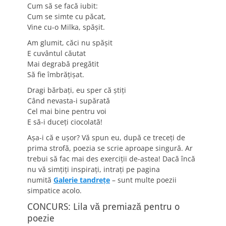
Cum să se facă iubit:
Cum se simte cu păcat,
Vine cu-o Milka, spășit.
Am glumit, căci nu spășit
E cuvântul căutat
Mai degrabă pregătit
Să fie îmbrățișat.
Dragi bărbați, eu sper că știți
Când nevasta-i supărată
Cel mai bine pentru voi
E să-i duceți ciocolată!
Așa-i că e ușor? Vă spun eu, după ce treceți de
prima strofă, poezia se scrie aproape singură. Ar
trebui să fac mai des exerciții de-astea! Dacă încă
nu vă simțiți inspirați, intrați pe pagina
numită
Galerie tandrețe
– sunt multe poezii
simpatice acolo.
CONCURS: Lila vă premiază pentru o
poezie