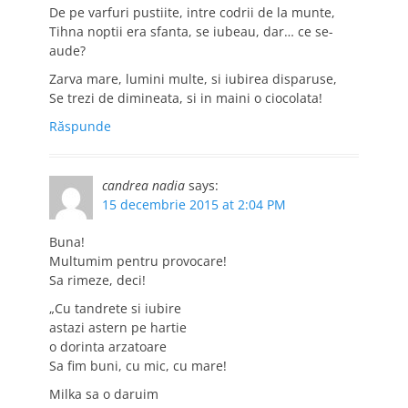
De pe varfuri pustiite, intre codrii de la munte,
Tihna noptii era sfanta, se iubeau, dar… ce se-
aude?
Zarva mare, lumini multe, si iubirea disparuse,
Se trezi de dimineata, si in maini o ciocolata!
Răspunde
candrea nadia
says:
15 decembrie 2015 at 2:04 PM
Buna!
Multumim pentru provocare!
Sa rimeze, deci!
„Cu tandrete si iubire
astazi astern pe hartie
o dorinta arzatoare
Sa fim buni, cu mic, cu mare!
Milka sa o daruim