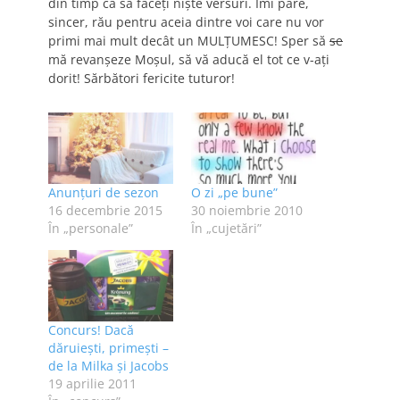
din timp ca să faceți niște versuri. Îmi pare,
sincer, rău pentru aceia dintre voi care nu vor
primi mai mult decât un MULȚUMESC! Sper să
se
mă revanșeze Moșul, să vă aducă el tot ce v-ați
dorit! Sărbători fericite tuturor!
Anunțuri de sezon
O zi „pe bune”
16 decembrie 2015
30 noiembrie 2010
În „personale”
În „cujetări”
Concurs! Dacă
dăruieşti, primeşti –
de la Milka şi Jacobs
19 aprilie 2011