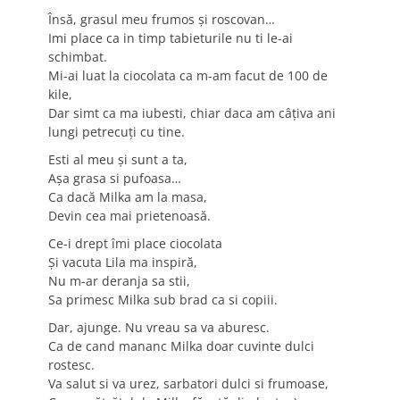
Însă, grasul meu frumos și roscovan…
Imi place ca in timp tabieturile nu ti le-ai
schimbat.
Mi-ai luat la ciocolata ca m-am facut de 100 de
kile,
Dar simt ca ma iubesti, chiar daca am câțiva ani
lungi petrecuți cu tine.
Esti al meu și sunt a ta,
Așa grasa si pufoasa…
Ca dacă Milka am la masa,
Devin cea mai prietenoasă.
Ce-i drept îmi place ciocolata
Și vacuta Lila ma inspiră,
Nu m-ar deranja sa stii,
Sa primesc Milka sub brad ca si copiii.
Dar, ajunge. Nu vreau sa va aburesc.
Ca de cand mananc Milka doar cuvinte dulci
rostesc.
Va salut si va urez, sarbatori dulci si frumoase,