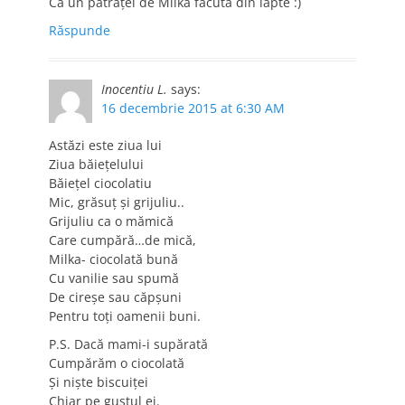
Ca un pătrățel de Milka făcută din lapte :)
Răspunde
Inocentiu L.
says:
16 decembrie 2015 at 6:30 AM
Astăzi este ziua lui
Ziua băiețelului
Băiețel ciocolatiu
Mic, grăsuț și grijuliu..
Grijuliu ca o mămică
Care cumpără…de mică,
Milka- ciocolată bună
Cu vanilie sau spumă
De cireșe sau căpșuni
Pentru toți oamenii buni.
P.S. Dacă mami-i supărată
Cumpărăm o ciocolată
Și niște biscuiței
Chiar pe gustul ei.