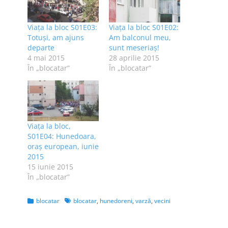
Viaţa la bloc S01E03:
Viața la bloc S01E02:
Totuşi, am ajuns
Am balconul meu,
departe
sunt meseriaș!
4 mai 2015
28 aprilie 2015
În „blocatar”
În „blocatar”
Viața la bloc,
S01E04: Hunedoara,
oraș european, iunie
2015
15 iunie 2015
În „blocatar”
Categories
Tags
blocatar
blocatar
,
hunedoreni
,
varză
,
vecini