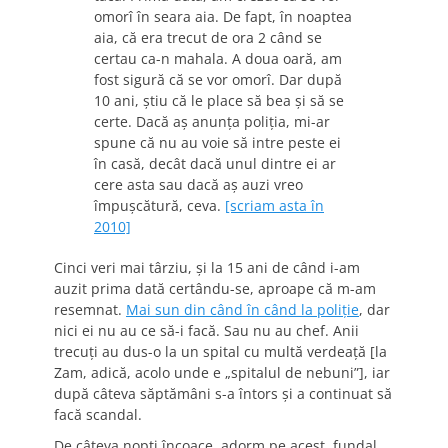
omorî în seara aia. De fapt, în noaptea
aia, că era trecut de ora 2 când se
certau ca-n mahala. A doua oară, am
fost sigură că se vor omorî. Dar după
10 ani, știu că le place să bea și să se
certe. Dacă aș anunța poliția, mi-ar
spune că nu au voie să intre peste ei
în casă, decât dacă unul dintre ei ar
cere asta sau dacă aș auzi vreo
împușcătură, ceva.
[scriam asta în
2010]
Cinci veri mai târziu, și la 15 ani de când i-am
auzit prima dată certându-se, aproape că m-am
resemnat.
Mai sun din când în când la poliție
, dar
nici ei nu au ce să-i facă. Sau nu au chef. Anii
trecuți au dus-o la un spital cu multă verdeață [la
Zam, adică, acolo unde e „spitalul de nebuni”], iar
după câteva săptămâni s-a întors și a continuat să
facă scandal.
De câteva nopți încoace, adorm pe acest fundal