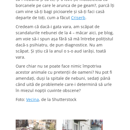
borcanele pe care le arunca de pe geam?, parcă îți
cam vine să-ți bagi picioarele și să-ți faci casă
departe de toți, cum a făcut
Criserb
.
Credeam că dacă-i gata vara, am scăpat de
scandalurile nebunei de la 4 – măcar aici, pe blog,
am voie să-i spun așa fără să mă întrebe polițistul
dacă-s psihiatru, de pun diagnostice. Nu am
scăpat. Și știu că la anul o s-o aud iarăși, toată
vara.
Oare chiar nu se poate face nimic împotriva
acestor animale cu pretenții de oameni? Nu pot fi
amendați, duși la spitale de nebuni, sedați până
când uită de problemele care-i determină să urle
în miezul nopții cuvinte obscene?
Foto:
Vecina
, de la Shutterstock