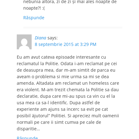
nebunia altora, zi de zi și mai ales noapte de
noapte?! :(
Răspunde
Diana
says:
8 septembrie 2015 at 3:29 PM
Eu am avut cateva episoade interesante cu
reclamatul la Politie. Odata i-am reclamat pe cei
de deasupra mea, dar m-am simtit de parca eu
aveam o problema si mie urma sa mi se dea
amenda. Altadata am reclamat un homeless care
era violent. M-am trezit chemata la Politie sa dau
declaratie, dupa care mi-au spus ca vin cu el la
usa mea ca sa-l identific. Dupa astfel de
experiente am ajuns sa incerc sa evit pe cat
posibil äjutorul” Politiei. Si apreciez mult oamenii
normali pe care ii simt cumva pe cale de
disparitie…
Răspunde