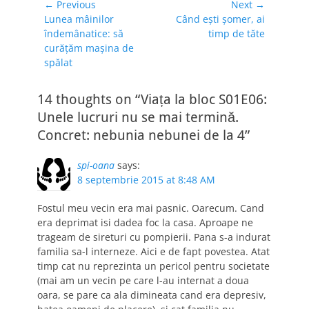
Navigare
← Previous
Next →
Previous
Next
Lunea mâinilor
Când ești șomer, ai
în
post:
post:
îndemânatice: să
timp de tăte
articole
curățăm mașina de
spălat
14 thoughts on “Viața la bloc S01E06:
Unele lucruri nu se mai termină.
Concret: nebunia nebunei de la 4”
spi-oana
says:
8 septembrie 2015 at 8:48 AM
Fostul meu vecin era mai pasnic. Oarecum. Cand
era deprimat isi dadea foc la casa. Aproape ne
trageam de sireturi cu pompierii. Pana s-a indurat
familia sa-l interneze. Aici e de fapt povestea. Atat
timp cat nu reprezinta un pericol pentru societate
(mai am un vecin pe care l-au internat a doua
oara, se pare ca ala dimineata cand era depresiv,