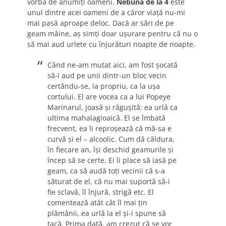
vorba de anumiți oameni.
Nebuna de la 4
este
unul dintre acei oameni de a căror viață nu-mi
mai pasă aproape deloc. Dacă ar sări de pe
geam mâine, aș simți doar ușurare pentru că nu o
să mai aud urlete cu înjurături noapte de noapte.
Când ne-am mutat aici, am fost șocată
să-i aud pe unii dintr-un bloc vecin
certându-se, la propriu, ca la ușa
cortului. El are vocea ca a lui Popeye
Marinarul, joasă și răgușită; ea urlă ca
ultima mahalagioaică. El se îmbată
frecvent, ea îi reproșează că mă-sa e
curvă și el – alcoolic. Cum dă căldura,
în fiecare an, își deschid geamurile și
încep să se certe. Ei îi place să iasă pe
geam, ca să audă toți vecinii că s-a
săturat de el, că nu mai suportă să-i
fie sclavă, îl înjură, strigă etc. El
comentează atât cât îl mai țin
plămânii, ea urlă la el și-i spune să
tacă. Prima dată, am crezut că se vor