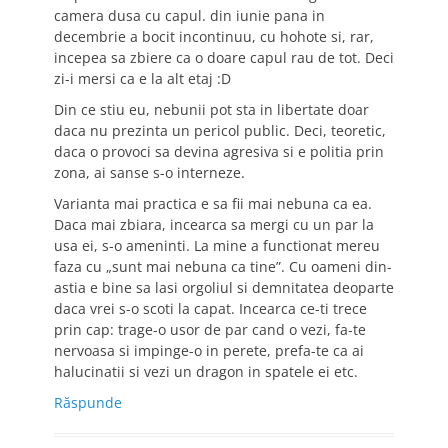
camera dusa cu capul. din iunie pana in
decembrie a bocit incontinuu, cu hohote si, rar,
incepea sa zbiere ca o doare capul rau de tot. Deci
zi-i mersi ca e la alt etaj :D
Din ce stiu eu, nebunii pot sta in libertate doar
daca nu prezinta un pericol public. Deci, teoretic,
daca o provoci sa devina agresiva si e politia prin
zona, ai sanse s-o interneze.
Varianta mai practica e sa fii mai nebuna ca ea.
Daca mai zbiara, incearca sa mergi cu un par la
usa ei, s-o ameninti. La mine a functionat mereu
faza cu „sunt mai nebuna ca tine”. Cu oameni din-
astia e bine sa lasi orgoliul si demnitatea deoparte
daca vrei s-o scoti la capat. Incearca ce-ti trece
prin cap: trage-o usor de par cand o vezi, fa-te
nervoasa si impinge-o in perete, prefa-te ca ai
halucinatii si vezi un dragon in spatele ei etc.
Răspunde