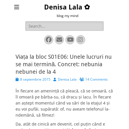
Denisa Lala ✿
blog my mind
Search
for:
Facebook
Email
YouTube
Instagram
Viața la bloc S01E06: Unele lucruri nu
se mai termină. Concret: nebunia
nebunei de la 4
Posted
Author
8 septembrie 2015
Denisa Lala
14 Comments
on
În fiecare an amenință că pleacă, că se omoară, că
îl omoară pe bărba-su, că dracu și lacu. În fiecare
an aștept momentul când va sări de la etajul 4 și
eu voi pufăi, supărată: of, nu aveam telefonul la-
ndemână, să filmez!
Da, atât de cinică am devenit, cel puțin când e