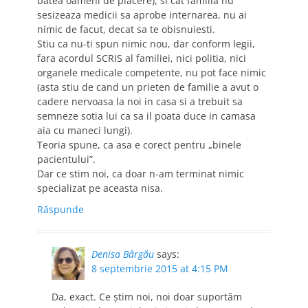
batea oameni de placere), si cat familia nu
sesizeaza medicii sa aprobe internarea, nu ai
nimic de facut, decat sa te obisnuiesti.
Stiu ca nu-ti spun nimic nou, dar conform legii,
fara acordul SCRIS al familiei, nici politia, nici
organele medicale competente, nu pot face nimic
(asta stiu de cand un prieten de familie a avut o
cadere nervoasa la noi in casa si a trebuit sa
semneze sotia lui ca sa il poata duce in camasa
aia cu maneci lungi).
Teoria spune, ca asa e corect pentru „binele
pacientului”.
Dar ce stim noi, ca doar n-am terminat nimic
specializat pe aceasta nisa.
Răspunde
Denisa Bârgău
says:
8 septembrie 2015 at 4:15 PM
Da, exact. Ce știm noi, noi doar suportăm