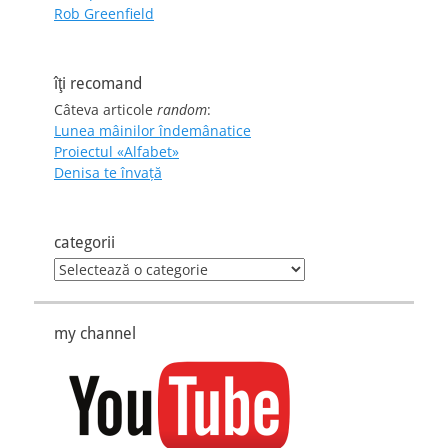
Rob Greenfield
îţi recomand
Câteva articole
random
:
Lunea mâinilor îndemânatice
Proiectul «Alfabet»
Denisa te învaţă
categorii
categorii
my channel