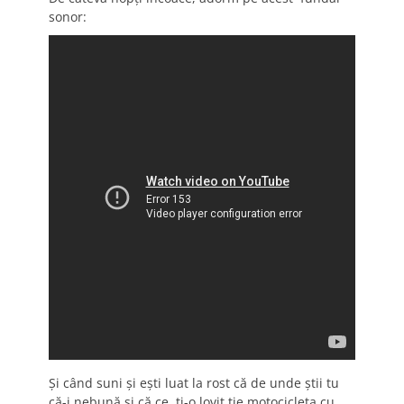
sonor:
Și când suni și ești luat la rost că de unde știi tu
că-i nebună și că ce, ți-o lovit ție motocicleta cu