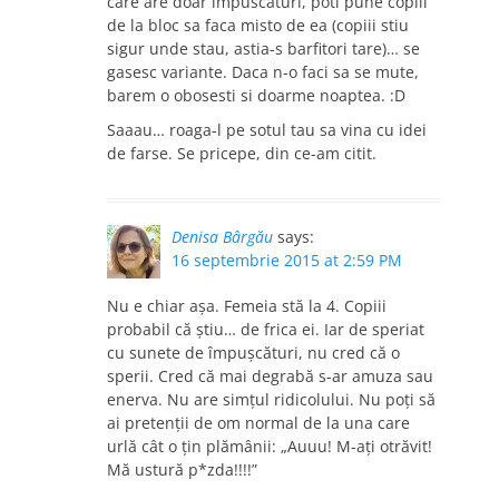
care are doar impuscaturi, poti pune copiii
de la bloc sa faca misto de ea (copiii stiu
sigur unde stau, astia-s barfitori tare)… se
gasesc variante. Daca n-o faci sa se mute,
barem o obosesti si doarme noaptea. :D
Saaau… roaga-l pe sotul tau sa vina cu idei
de farse. Se pricepe, din ce-am citit.
Denisa Bârgău
says:
16 septembrie 2015 at 2:59 PM
Nu e chiar așa. Femeia stă la 4. Copiii
probabil că știu… de frica ei. Iar de speriat
cu sunete de împușcături, nu cred că o
sperii. Cred că mai degrabă s-ar amuza sau
enerva. Nu are simțul ridicolului. Nu poți să
ai pretenții de om normal de la una care
urlă cât o țin plămânii: „Auuu! M-ați otrăvit!
Mă ustură p*zda!!!!”