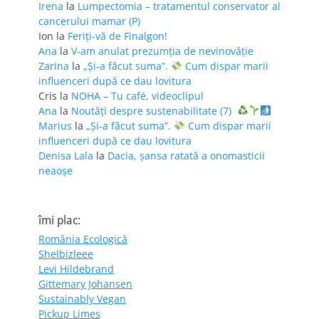
Irena
la
Lumpectomia – tratamentul conservator al
cancerului mamar (P)
Ion
la
Feriţi-vă de Finalgon!
Ana
la
V-am anulat prezumția de nevinovăție
Zarina
la
„Și-a făcut suma”.
Cum dispar marii
influenceri după ce dau lovitura
Cris
la
NOHA – Tu café, videoclipul
Ana
la
Noutăți despre sustenabilitate (7)
Marius
la
„Și-a făcut suma”.
Cum dispar marii
influenceri după ce dau lovitura
Denisa Lala
la
Dacia, șansa ratată a onomasticii
neaoșe
îmi plac:
România Ecologică
Shelbizleee
Levi Hildebrand
Gittemary Johansen
Sustainably Vegan
Pickup Limes