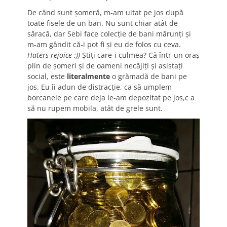
De când sunt șomeră, m-am uitat pe jos după
toate fisele de un ban. Nu sunt chiar atât de
săracă, dar Sebi face colecție de bani mărunți și
m-am gândit că-i pot fi și eu de folos cu ceva.
Haters rejoice :))
Știți care-i culmea? Că într-un oraș
plin de șomeri și de oameni necăjiți și asistați
social, este
literalmente
o grămadă de bani pe
jos. Eu îi adun de distracție, ca să umplem
borcanele pe care deja le-am depozitat pe jos,c a
să nu rupem mobila, atât de grele sunt.