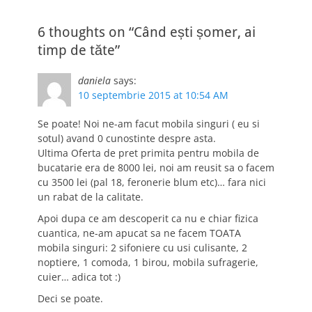
6 thoughts on “Când ești șomer, ai
timp de tăte”
daniela
says:
10 septembrie 2015 at 10:54 AM
Se poate! Noi ne-am facut mobila singuri ( eu si
sotul) avand 0 cunostinte despre asta.
Ultima Oferta de pret primita pentru mobila de
bucatarie era de 8000 lei, noi am reusit sa o facem
cu 3500 lei (pal 18, feronerie blum etc)… fara nici
un rabat de la calitate.
Apoi dupa ce am descoperit ca nu e chiar fizica
cuantica, ne-am apucat sa ne facem TOATA
mobila singuri: 2 sifoniere cu usi culisante, 2
noptiere, 1 comoda, 1 birou, mobila sufragerie,
cuier… adica tot :)
Deci se poate.