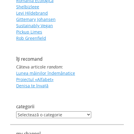
România Ecologică
Shelbizleee
Levi Hildebrand
Gittemary Johansen
Sustainably Vegan
Pickup Limes
Rob Greenfield
îţi recomand
Câteva articole
random
:
Lunea mâinilor îndemânatice
Proiectul «Alfabet»
Denisa te învaţă
categorii
categorii
my channel