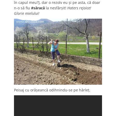
în capul meu?], dar o rezolv eu și pe asta, că doar
n-o să fiu
#săracă
la nesfârșit!
Haters rejoice!
Glorie mielului!
Peisaj cu orășeancă odihnindu-se pe hârleț.