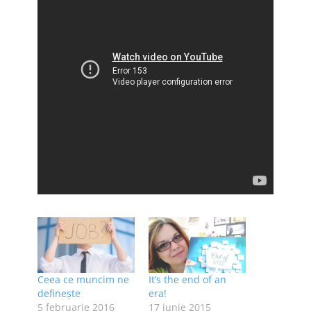
Ceea ce muncim ne
It’s the end of an
definește
era!
5 februarie 2016
17 iunie 2015