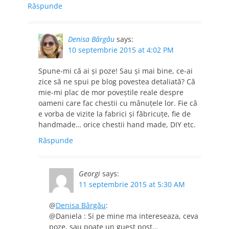
Răspunde
Denisa Bârgău
says:
10 septembrie 2015 at 4:02 PM
Spune-mi că ai și poze! Sau și mai bine, ce-ai
zice să ne spui pe blog povestea detaliată? Că
mie-mi plac de mor poveștile reale despre
oameni care fac chestii cu mânuțele lor. Fie că
e vorba de vizite la fabrici și făbricuțe, fie de
handmade… orice chestii hand made, DIY etc.
Răspunde
Georgi
says:
11 septembrie 2015 at 5:30 AM
@
Denisa Bârgău
:
@Daniela : Si pe mine ma intereseaza, ceva
poze, sau poate un guest post…