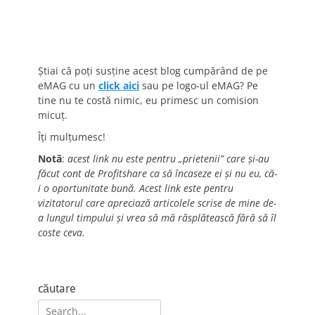
Știai că poți susține acest blog cumpărând de pe
eMAG cu un
click aici
sau pe logo-ul eMAG? Pe
tine nu te costă nimic, eu primesc un comision
micuț.
Îți mulțumesc!
Notă
:
acest link nu este pentru „prietenii” care și-au
făcut cont de Profitshare ca să încaseze ei și nu eu, că-
i o oportunitate bună. Acest link este pentru
vizitatorul care apreciază articolele scrise de mine de-
a lungul timpului și vrea să mă răsplătească fără să îl
coste ceva.
căutare
Search