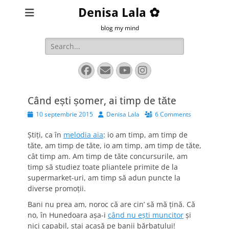
Denisa Lala ✿
blog my mind
Search
for:
Facebook
Email
YouTube
Instagram
Când ești șomer, ai timp de tăte
Posted
Author
10 septembrie 2015
Denisa Lala
6 Comments
on
Știți, ca în
melodia aia
: io am timp, am timp de
tăte, am timp de tăte, io am timp, am timp de tăte,
cât timp am. Am timp de tăte concursurile, am
timp să studiez toate pliantele primite de la
supermarket-uri, am timp să adun puncte la
diverse promoții.
Bani nu prea am, noroc că are cin’ să mă țină. Că
no, în Hunedoara așa-i
când nu ești muncitor
și
nici capabil, stai acasă pe banii bărbatului!