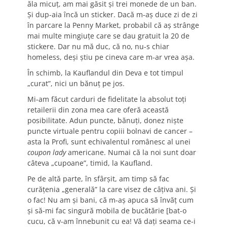
ăla micuț, am mai găsit și trei monede de un ban.
Și dup-aia încă un sticker. Dacă m-aș duce zi de zi
în parcare la Penny Market, probabil că aș strânge
mai multe mingiuțe care se dau gratuit la 20 de
stickere. Dar nu mă duc, că no, nu-s chiar
homeless, deși știu pe cineva care m-ar vrea așa.
În schimb, la Kauflandul din Deva e tot timpul
„curat”, nici un bănuț pe jos.
Mi-am făcut carduri de fidelitate la absolut toți
retailerii din zona mea care oferă această
posibilitate. Adun puncte, bănuți, donez niște
puncte virtuale pentru copiii bolnavi de cancer –
asta la Profi, sunt echivalentul românesc al unei
coupon lady
americane. Numai că la noi sunt doar
câteva „cupoane”, timid, la Kaufland.
Pe de altă parte, în sfârșit, am timp să fac
curățenia „generală” la care visez de câțiva ani. Și
o fac! Nu am și bani, că m-aș apuca să învăț cum
și să-mi fac singură mobila de bucătărie [bat-o
cucu, că v-am înnebunit cu ea! Vă dați seama ce-i