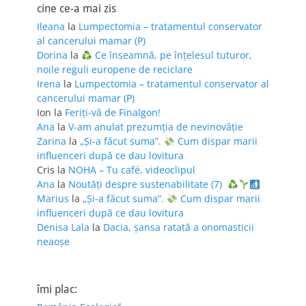
cine ce-a mai zis
Ileana
la
Lumpectomia – tratamentul conservator
al cancerului mamar (P)
Dorina
la
Ce înseamnă, pe înțelesul tuturor,
noile reguli europene de reciclare
Irena
la
Lumpectomia – tratamentul conservator al
cancerului mamar (P)
Ion
la
Feriţi-vă de Finalgon!
Ana
la
V-am anulat prezumția de nevinovăție
Zarina
la
„Și-a făcut suma”.
Cum dispar marii
influenceri după ce dau lovitura
Cris
la
NOHA – Tu café, videoclipul
Ana
la
Noutăți despre sustenabilitate (7)
Marius
la
„Și-a făcut suma”.
Cum dispar marii
influenceri după ce dau lovitura
Denisa Lala
la
Dacia, șansa ratată a onomasticii
neaoșe
îmi plac: