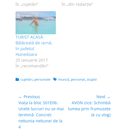
În „cujetări”
În „din redacție”
TURIST ACASĂ.
Bălăceală de iarnă,
în județul
Hunedoara
25 ianuarie 2017
În „recomandări”
Categories
Tags
cujetări
,
personale
muncă
,
personal
,
stupid
Navigare
← Previous
Next →
Previous
Next
Viața la bloc S01E06:
AVON zice: Schimbă
în
post:
post:
Unele lucruri nu se mai
lumea prin frumusețe
articole
termină. Concret:
(e cu vlog)
nebunia nebunei de la
4