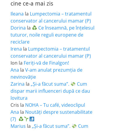
cine ce-a mai zis
Ileana
la
Lumpectomia – tratamentul
conservator al cancerului mamar (P)
Dorina
la
Ce înseamnă, pe înțelesul
tuturor, noile reguli europene de
reciclare
Irena
la
Lumpectomia – tratamentul
conservator al cancerului mamar (P)
Ion
la
Feriţi-vă de Finalgon!
Ana
la
V-am anulat prezumția de
nevinovăție
Zarina
la
„Și-a făcut suma”.
Cum
dispar marii influenceri după ce dau
lovitura
Cris
la
NOHA – Tu café, videoclipul
Ana
la
Noutăți despre sustenabilitate
(7)
Marius
la
„Și-a făcut suma”.
Cum