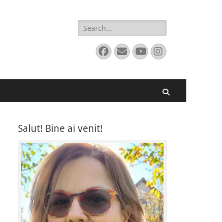
Search
for:
Facebook
Email
YouTube
Instagram
Search
Salut! Bine ai venit!