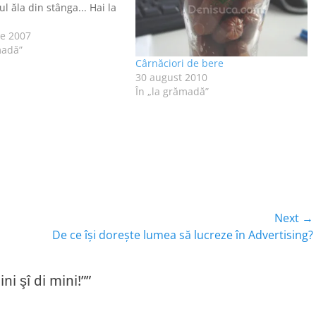
l ăla din stânga... Hai la
ie 2007
madă”
Cârnăciori de bere
30 august 2010
În „la grămadă”
Next →
Next
De ce îşi doreşte lumea să lucreze în Advertising?
post:
ni şî di mini!””