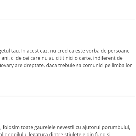
rgetul tau. In acest caz, nu cred ca este vorba de persoane
ani, ci de cei care nu au citit nici o carte, indiferent de
 Bovary are dreptate, daca trebuie sa comunici pe limba lor
 folosim toate gaurelele nevestii cu ajutorul porumbului,
c copilului legatura dintre stiuletele din fund si