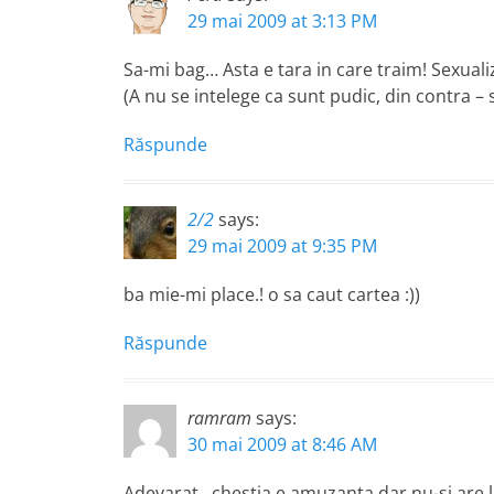
29 mai 2009 at 3:13 PM
Sa-mi bag… Asta e tara in care traim! Sexualiz
(A nu se intelege ca sunt pudic, din contra – s
Răspunde
2/2
says:
29 mai 2009 at 9:35 PM
ba mie-mi place.! o sa caut cartea :))
Răspunde
ramram
says:
30 mai 2009 at 8:46 AM
Adevarat.. chestia e amuzanta dar nu-si are l