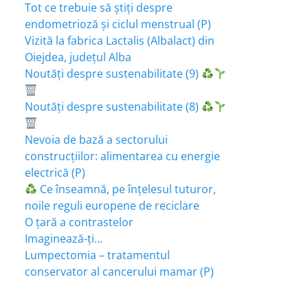
Tot ce trebuie să știți despre
endometrioză și ciclul menstrual (P)
Vizită la fabrica Lactalis (Albalact) din
Oiejdea, județul Alba
Noutăți despre sustenabilitate (9)
Noutăți despre sustenabilitate (8)
Nevoia de bază a sectorului
construcțiilor: alimentarea cu energie
electrică (P)
Ce înseamnă, pe înțelesul tuturor,
noile reguli europene de reciclare
O țară a contrastelor
Imaginează-ți…
Lumpectomia – tratamentul
conservator al cancerului mamar (P)