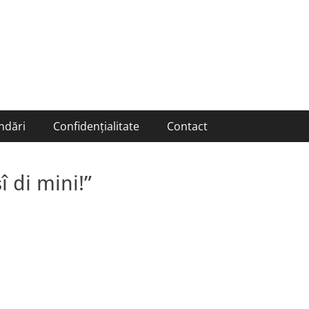
ndări
Confidențialitate
Contact
şî di mini!”