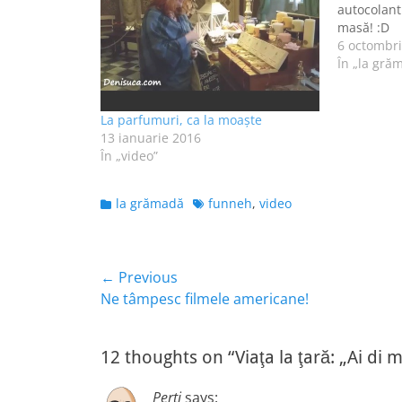
autocolantu
masă! :D
6 octombr
În „la gră
La parfumuri, ca la moaște
13 ianuarie 2016
În „video”
Categories
Tags
la grămadă
funneh
,
video
Navigare
← Previous
Previous
Ne tâmpesc filmele americane!
în
post:
articole
12 thoughts on “Viaţa la ţară: „Ai di mi
Perti
says: