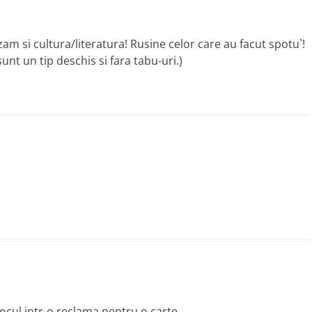
am si cultura/literatura! Rusine celor care au facut spotu`!
unt un tip deschis si fara tabu-uri.)
ocul intr-o reclama pentru o carte.