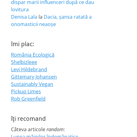
dispar marii influenceri după ce dau
lovitura
Denisa Lala
la
Dacia, șansa ratată a
onomasticii neaoșe
îmi plac:
România Ecologică
Shelbizleee
Levi Hildebrand
Gittemary Johansen
Sustainably Vegan
Pickup Limes
Rob Greenfield
îţi recomand
Câteva articole
random
:
Lunea mâinilor îndemânatice