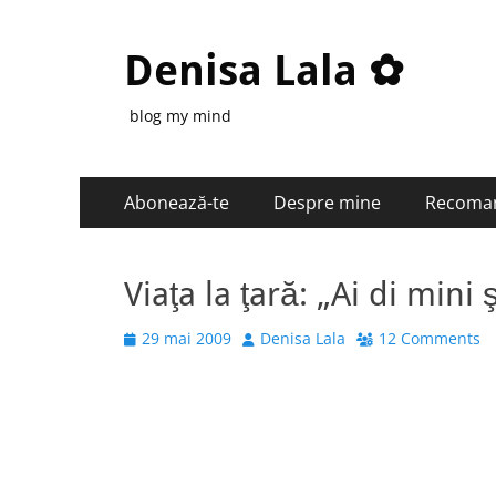
Denisa Lala ✿
blog my mind
Primary
Skip
Abonează-te
Despre mine
Recoma
to
Menu
content
Viaţa la ţară: „Ai di mini 
Posted
Author
29 mai 2009
Denisa Lala
12 Comments
on