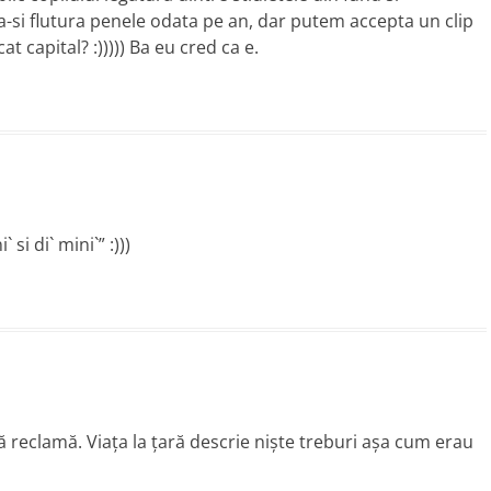
a-si flutura penele odata pe an, dar putem accepta un clip
at capital? :))))) Ba eu cred ca e.
 si di` mini`” :)))
ă reclamă. Viaţa la ţară descrie nişte treburi aşa cum erau