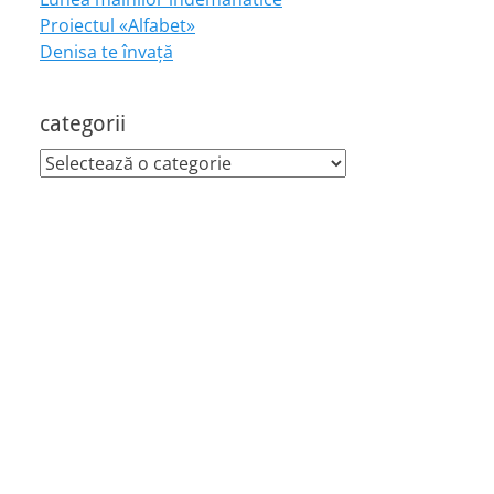
Proiectul «Alfabet»
Denisa te învaţă
categorii
categorii