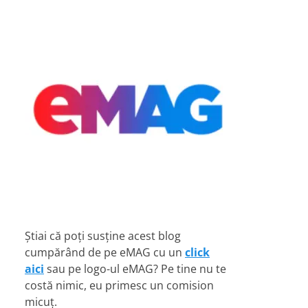
Știai că poți susține acest blog
cumpărând de pe eMAG cu un
click
aici
sau pe logo-ul eMAG? Pe tine nu te
costă nimic, eu primesc un comision
micuț.