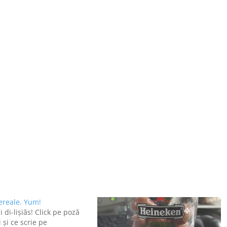
cereale. Yum!
 di-lişiăs! Click pe poză
 şi ce scrie pe