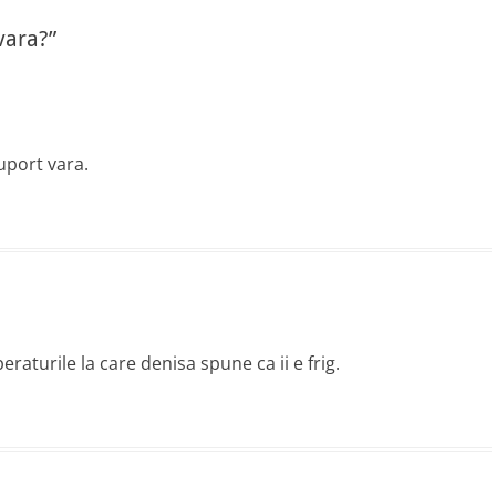
vara?”
suport vara.
peraturile la care denisa spune ca ii e frig.