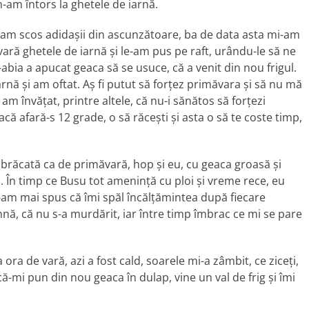
m-am întors la ghetele de iarnă.
şi am scos adidaşii din ascunzătoare, ba de data asta mi-am
ară ghetele de iarnă şi le-am pus pe raft, urându-le să ne
bia a apucat geaca să se usuce, că a venit din nou frigul.
nă şi am oftat. Aş fi putut să forţez primăvara şi să nu mă
am învăţat, printre altele, că nu-i sănătos să forţezi
ă afară-s 12 grade, o să răceşti şi asta o să te coste timp,
brăcată ca de primăvară, hop şi eu, cu geaca groasă şi
a. În timp ce Busu tot ameninţă cu ploi şi vreme rece, eu
v-am mai spus că îmi spăl încălţămintea după fiecare
nă, că nu s-a murdărit, iar între timp îmbrac ce mi se pare
ora de vară, azi a fost cald, soarele mi-a zâmbit, ce ziceţi,
-mi pun din nou geaca în dulap, vine un val de frig şi îmi