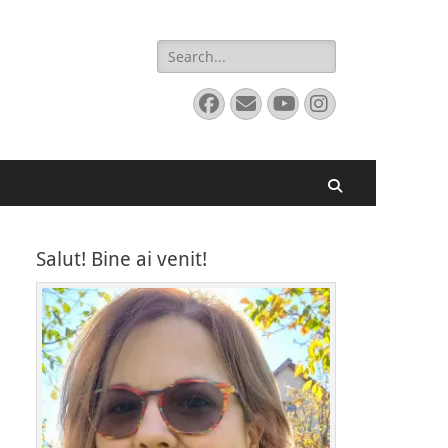
Search
for:
Facebook
Email
YouTube
Instagram
Search
Salut! Bine ai venit!