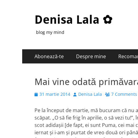
Denisa Lala ✿
blog my mind
Primary
Skip
Abonează-te
Despre mine
Recoma
to
Menu
content
Mai vine odată primăvar
Posted
Author
31 martie 2014
Denisa Lala
7 Comments
on
Pe la început de martie, mă bucuram că nu a
scăpat. „O să fie frig în aprilie, o să vezi t
scot adidaşii [de fapt, ei sunt Puma, cei mai
iernat şi i-am şi purtat de vreo două ori pân