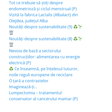
Tot ce trebuie să știți despre
endometrioză și ciclul menstrual (P)
Vizită la fabrica Lactalis (Albalact) din
Oiejdea, județul Alba
Noutăți despre sustenabilitate (9)
Noutăți despre sustenabilitate (8)
Nevoia de bază a sectorului
construcțiilor: alimentarea cu energie
electrică (P)
Ce înseamnă, pe înțelesul tuturor,
noile reguli europene de reciclare
O țară a contrastelor
Imaginează-ți…
Lumpectomia – tratamentul
conservator al cancerului mamar (P)