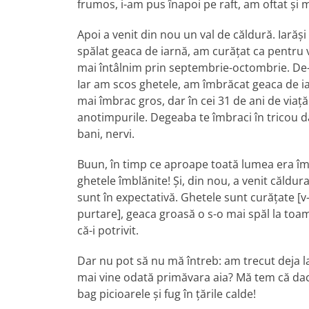
frumos, i-am pus înapoi pe raft, am oftat şi 
Apoi a venit din nou un val de căldură. Iară
spălat geaca de iarnă, am curăţat ca pentru v
mai întâlnim prin septembrie-octombrie. De-a
Iar am scos ghetele, am îmbrăcat geaca de iar
mai îmbrac gros, dar în cei 31 de ani de viaţă 
anotimpurile. Degeaba te îmbraci în tricou dac
bani, nervi.
Buun, în timp ce aproape toată lumea era îm
ghetele îmblănite! Şi, din nou, a venit căldur
sunt în expectativă. Ghetele sunt curăţate [
purtare], geaca groasă o s-o mai spăl la toam
că-i potrivit.
Dar nu pot să nu mă întreb: am trecut deja la 
mai vine odată primăvara aia? Mă tem că dacă
bag picioarele şi fug în ţările calde!