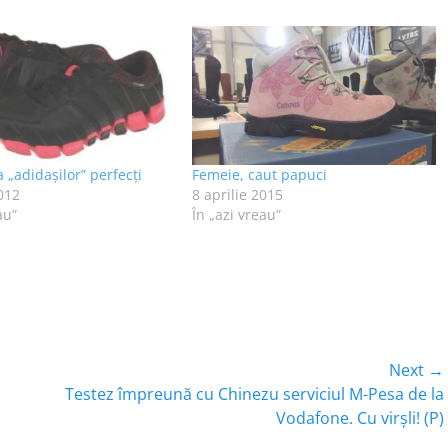
 „adidaşilor” perfecţi
Femeie, caut papuci
012
8 aprilie 2015
au”
În „azi vreau”
Next →
Next
Testez împreună cu Chinezu serviciul M-Pesa de la
post:
Vodafone. Cu virşli! (P)