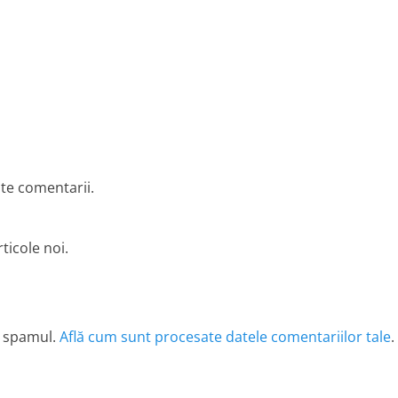
lte comentarii.
ticole noi.
e spamul.
Află cum sunt procesate datele comentariilor tale
.