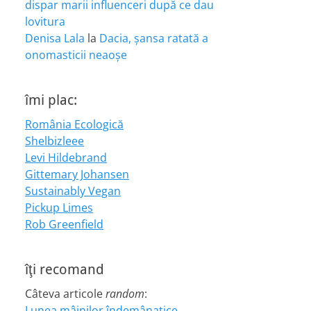
dispar marii influenceri după ce dau
lovitura
Denisa Lala
la
Dacia, șansa ratată a
onomasticii neaoșe
îmi plac:
România Ecologică
Shelbizleee
Levi Hildebrand
Gittemary Johansen
Sustainably Vegan
Pickup Limes
Rob Greenfield
îţi recomand
Câteva articole
random
:
Lunea mâinilor îndemânatice