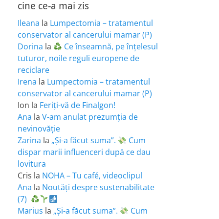
cine ce-a mai zis
Ileana
la
Lumpectomia – tratamentul
conservator al cancerului mamar (P)
Dorina
la
Ce înseamnă, pe înțelesul
tuturor, noile reguli europene de
reciclare
Irena
la
Lumpectomia – tratamentul
conservator al cancerului mamar (P)
Ion
la
Feriţi-vă de Finalgon!
Ana
la
V-am anulat prezumția de
nevinovăție
Zarina
la
„Și-a făcut suma”.
Cum
dispar marii influenceri după ce dau
lovitura
Cris
la
NOHA – Tu café, videoclipul
Ana
la
Noutăți despre sustenabilitate
(7)
Marius
la
„Și-a făcut suma”.
Cum