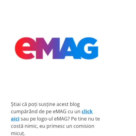
Știai că poți susține acest blog
cumpărând de pe eMAG cu un
click
aici
sau pe logo-ul eMAG? Pe tine nu te
costă nimic, eu primesc un comision
micuț.