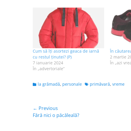
Cum să îți asortezi geaca de iarnă
În căutarea
cu restul ținutei? (P)
2 martie 2
7 ianuarie 2024
În „azi vre
În „advertoriale”
Categories
Tags
la grămadă
,
personale
primăvară
,
vreme
Navigare
← Previous
Previous
Fără nici o păcăleală?
în
post:
articole