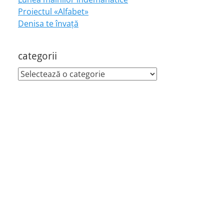
Proiectul «Alfabet»
Denisa te învaţă
categorii
categorii