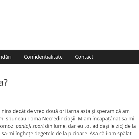
ndări
Confidențialitate
Contact
a?
 nins decât de vreo două ori iarna asta şi speram că am
u!”, îmi spuneau Toma Necredincioşii. M-am încăpăţânat să-mi
 comozi
pantofi sport
din lume, dar eu tot adidaşi le zic] de la
ă să-mi îngheţe degetele de la picioare. Aşa că i-am spălat