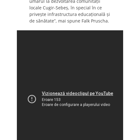
umărul la dezvoltarea comunității
locale Cugir-Sebeș, în special în ce
privește infrastructura educațională și
de sănătate”, mai spune Falk Pruscha.