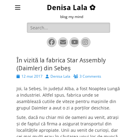
Denisa Lala ✿
blog my mind
Search
for:
Facebook
Email
YouTube
Instagram
În vizită la fabrica Star Assembly
(Daimler) din Sebeș
Posted
Author
12 mai 2017
Denisa Lala
3 Comments
on
Joi, la Sebeș, în județul Alba, a fost Noaptea Lungă
a Industriei. Altfel spus, fabrica unde se
asamblează cutiile de viteze pentru mașinile din
grupul Daimler a avut o zi a porților deschise.
Sute, dacă nu chiar mii de oameni au venit, atrași
și de faptul că firma a asigurat transportul din
localitățile apropiate. Unii au venit de curioși, dar
cei mai mulți erau în căutarea unui loc de muncă.