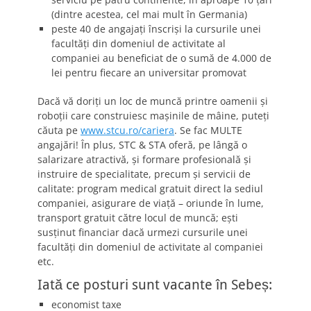
(dintre acestea, cel mai mult în Germania)
peste 40 de angajați înscriși la cursurile unei
facultăți din domeniul de activitate al
companiei au beneficiat de o sumă de 4.000 de
lei pentru fiecare an universitar promovat
Dacă vă doriți un loc de muncă printre oamenii și
roboții care construiesc mașinile de mâine, puteți
căuta pe
www.stcu.ro/cariera
. Se fac MULTE
angajări! În plus, STC & STA oferă, pe lângă o
salarizare atractivă, și formare profesională și
instruire de specialitate, precum și servicii de
calitate: program medical gratuit direct la sediul
companiei, asigurare de viață – oriunde în lume,
transport gratuit către locul de muncă; ești
susținut financiar dacă urmezi cursurile unei
facultăți din domeniul de activitate al companiei
etc.
Iată ce posturi sunt vacante în Sebeș:
economist taxe