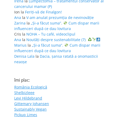
Irena
la
Lumpectomia – tratamentul conservator al
cancerului mamar (P)
Ion
la
Feriţi-vă de Finalgon!
Ana
la
V-am anulat prezumția de nevinovăție
Zarina
la
„Și-a făcut suma”.
Cum dispar marii
influenceri după ce dau lovitura
Cris
la
NOHA – Tu café, videoclipul
Ana
la
Noutăți despre sustenabilitate (7)
Marius
la
„Și-a făcut suma”.
Cum dispar marii
influenceri după ce dau lovitura
Denisa Lala
la
Dacia, șansa ratată a onomasticii
neaoșe
îmi plac:
România Ecologică
Shelbizleee
Levi Hildebrand
Gittemary Johansen
Sustainably Vegan
Pickup Limes