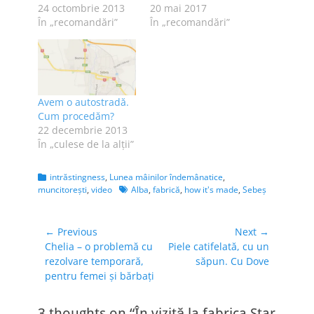
24 octombrie 2013
20 mai 2017
În „recomandări”
În „recomandări”
Avem o autostradă.
Cum procedăm?
22 decembrie 2013
În „culese de la alţii”
Categories
intrăstingness
,
Lunea mâinilor îndemânatice
,
Tags
muncitoreşti
,
video
Alba
,
fabrică
,
how it's made
,
Sebeş
Navigare
← Previous
Next →
Previous
Next
Chelia – o problemă cu
Piele catifelată, cu un
în
post:
post:
rezolvare temporară,
săpun. Cu Dove
articole
pentru femei și bărbați
3 thoughts on “În vizită la fabrica Star