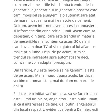
cum am zis, meseriile isi schimba trendul de la
generatie la generatie si in generatia noastra este
cam imposibil sa ajungem la o automatizare atat
de mare incat sa nu mai fie nevoie de oameni.
Oricum, avem internet, avem acces la cunoastere
si informatie din orice colt al lumii. Avem cum sa
depistam, din timp, care este trendul in materie
de meserii.Nu mai suntem ca acum 20 de ani
cand aveam doar TV-ul si cu ajutorul lui aflam ce
mai e prin lume. Deja, de pe acum, stim ca
trendul se indreapta spre automatizare deci,
cumva, ne vom adapta, presupun.
Din fericire, nu este nevoie sa ne gandim la asta
de pe acum. Mai e muuult pana acolo. Iar daca
vorbim de romanistan, mai dublam numarul de
ani :)).
Si da, este o initiativa frumoasa, sa se faca treaba
asta. Simti un pic ca, angajatorul este putin uman
si ca il intereseaza de tine. Cel putin, angajatorul
din locul respectiv, evident ca pentru Daimler, esti