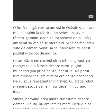
O fostă colegă, care acum stă în Orăștie și cu care
m-am întâlnit la fabrica din Sebeș, mi-a zis:
râdem, glumim, dar eu sunt șomeră de-o lună și
am venit să văd ce se oferă aici. Și ca ea mai erau
sute de oameni veniți să se intereseze de acest
posibil viitor loc de muncă.
Ce am văzut eu: o uzină ultra-tehnologizată, cu
roboței ca din filmele despre viitor, puțini
muncitori (am prins pauza, dar nu ni s-a părut
nimic suspect și am aflat că era pauză doar când
ne-au spus reprezentanții firmei). Cu atâția roboți,
mă gândesc că oamenii vor deveni în curând
inutili!
Sincer, neavând prea multe cunoștințe despre
domeniul auto, nu am înțeles mare lucru din ce