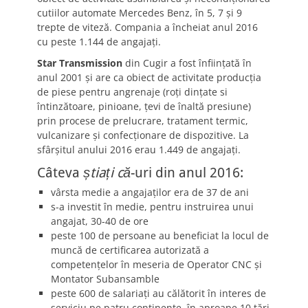
cutiilor automate Mercedes Benz, în 5, 7 și 9
trepte de viteză. Compania a încheiat anul 2016
cu peste 1.144 de angajați.
Star Transmission
din Cugir a fost înființată în
anul 2001 și are ca obiect de activitate producția
de piese pentru angrenaje (roți dințate si
întinzătoare, pinioane, țevi de înaltă presiune)
prin procese de prelucrare, tratament termic,
vulcanizare și confecționare de dispozitive. La
sfârșitul anului 2016 erau 1.449 de angajați.
Câteva
știați că
-uri din anul 2016:
vârsta medie a angajaților era de 37 de ani
s-a investit în medie, pentru instruirea unui
angajat, 30-40 de ore
peste 100 de persoane au beneficiat la locul de
muncă de certificarea autorizată a
competențelor în meseria de Operator CNC și
Montator Subansamble
peste 600 de salariați au călătorit în interes de
serviciu pe patru continente, în aproape 10 țări