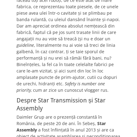
făceau toți acei roboți, de ce este atât de mare
fabrica, ce reprezentau toate piesele, de ce unele
piese avea ulei într-o cavitate și se plimbau pe
banda rulantă, cu uleiul dansând înainte și-napoi.
Dar am apreciat ordinea absolut nemțească din
fabrică, faptul că pe jos sunt trasate linii de care
angajații nu au voie să treacă (și nu e doar un
guideline
, literalmente nu ai voie să treci de linia
galbenă, în caz contrar, ți se taie sporul de
performanță și nu vrei să rămâi fără bani, nu?
Bineînțeles, la fel ca în toate celelalte fabrici pe
care le-am vizitat, și aici sunt din loc în loc
amplasate puncte de prim-ajutor, cutii cu dopuri
de urechi, hidranți etc.
Safety is number one
priority,
cum ar zice un cunoscut vlogger rus.
Despre Star Transmission și Star
Assembly
Daimler Grup are o prezență constantă în
România, de peste 20 de ani. În Sebeș,
Star
Assembly
a fost înființată în anul 2013 și are ca
obiect de activitate asamblarea și necondiționarea