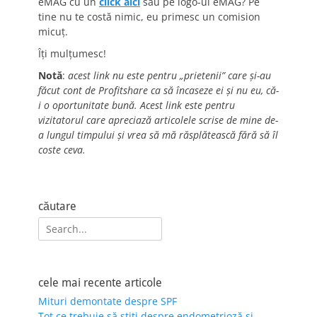
eMAG cu un
click aici
sau pe logo-ul eMAG? Pe
tine nu te costă nimic, eu primesc un comision
micuț.
Îți mulțumesc!
Notă
:
acest link nu este pentru „prietenii” care și-au
făcut cont de Profitshare ca să încaseze ei și nu eu, că-
i o oportunitate bună. Acest link este pentru
vizitatorul care apreciază articolele scrise de mine de-
a lungul timpului și vrea să mă răsplătească fără să îl
coste ceva.
căutare
Search
for:
cele mai recente articole
Mituri demontate despre SPF
Tot ce trebuie să știți despre endometrioză și