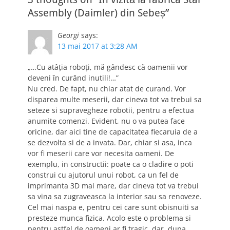
Assembly (Daimler) din Sebeș”
Georgi
says:
13 mai 2017 at 3:28 AM
„…Cu atâția roboți, mă gândesc că oamenii vor
deveni în curând inutili!…”
Nu cred. De fapt, nu chiar atat de curand. Vor
disparea multe meserii, dar cineva tot va trebui sa
seteze si supravegheze robotii, pentru a efectua
anumite comenzi. Evident, nu o va putea face
oricine, dar aici tine de capacitatea fiecaruia de a
se dezvolta si de a invata. Dar, chiar si asa, inca
vor fi meserii care vor necesita oameni. De
exemplu, in constructii: poate ca o cladire o poti
construi cu ajutorul unui robot, ca un fel de
imprimanta 3D mai mare, dar cineva tot va trebui
sa vina sa zugraveasca la interior sau sa renoveze.
Cel mai naspa e, pentru cei care sunt obisnuiti sa
presteze munca fizica. Acolo este o problema si
pentru astfel de oameni ar fi tragic, dar, dupa