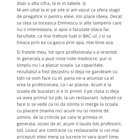
doar o alta cifra, la ei in tabele :)).
M-am uitat la ei pe site si am vazut ca ofera stagii
de pregatire si pentru elevi. Imi place ideea. Decat
sa stea sa toceasca Eminescu si alte tampenii care
nu ii intereseaza, si apoi o facutate (daca fac
facultate, ca mai trebuie luat si BAC-ul..) si sa
treaca prin ea ca gasca prin apa, mai bine asa.
Si fratele meu, tot spre profesionala s-a orientat.
In generala a avut niste note mediocre, pur si
simplu nu i-a placut scoala. La capacitate,
rezultatul a fost dezastru si deja ne gandeam cu
totii ce vom face cu el, pana ne-a anuntat ca el
vrea la profesionala, ca i-ar placea. Acum e la
scoala de bucatari si e in primii 3 pe clasa si deja
va avea primul lui job, la un restaurant. Iubeste ce
face si se vede ca isi da silinta si merge la scoala
cu placere (mama nici acum nu isi revine de
uimire, de la criticile pe care le primea in
generala, vizavi de el, acum il lauda toti profesorii,
lol). Liceul are contracte cu restaurante si cei mai
priceputi elevi merg sa lucreze in vara (part time,