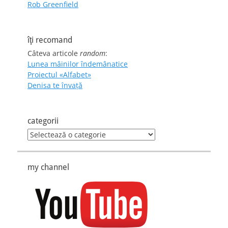
Rob Greenfield
îţi recomand
Câteva articole
random
:
Lunea mâinilor îndemânatice
Proiectul «Alfabet»
Denisa te învaţă
categorii
categorii
my channel