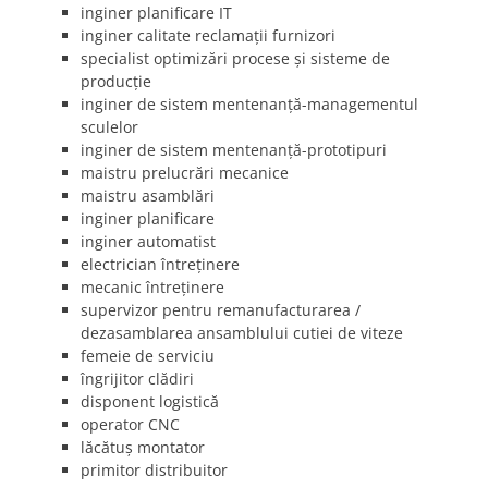
inginer planificare IT
inginer calitate reclamații furnizori
specialist optimizări procese și sisteme de
producție
inginer de sistem mentenanță-managementul
sculelor
inginer de sistem mentenanță-prototipuri
maistru prelucrări mecanice
maistru asamblări
inginer planificare
inginer automatist
electrician întreținere
mecanic întreținere
supervizor pentru remanufacturarea /
dezasamblarea ansamblului cutiei de viteze
femeie de serviciu
îngrijitor clădiri
disponent logistică
operator CNC
lăcătuș montator
primitor distribuitor