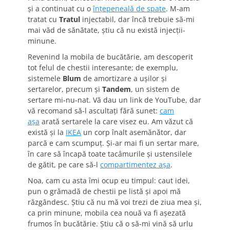
şi a continuat cu o
înţepeneală de spate
. M-am
tratat cu
Tratul
injectabil, dar încă trebuie să-mi
mai văd de sănătate, ştiu că nu există injecţii-
minune.
Revenind la mobila de bucătărie, am descoperit
tot felul de chestii interesante; de exemplu,
sistemele
Blum
de amortizare a uşilor şi
sertarelor, precum şi
Tandem
, un sistem de
sertare mi-nu-nat. Vă dau un link de YouTube, dar
vă recomand să-l ascultaţi fără sunet:
cam
aşa
arată sertarele la care visez eu. Am văzut că
există şi la
IKEA
un corp înalt asemănător, dar
parcă e cam scumpuţ. Şi-ar mai fi un sertar mare,
în care să încapă toate tacâmurile şi ustensilele
de gătit, pe care să-l
compartimentez aşa
.
Noa, cam cu asta îmi ocup eu timpul: caut idei,
pun o grămadă de chestii pe listă şi apoi mă
răzgândesc. Ştiu că nu mă voi trezi de ziua mea şi,
ca prin minune, mobila cea nouă va fi aşezată
frumos în bucătărie. Ştiu că o să-mi vină să urlu