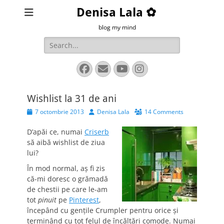
Denisa Lala ✿
blog my mind
Search
for:
Facebook
Email
YouTube
Instagram
Wishlist la 31 de ani
Posted
Author
7 octombrie 2013
Denisa Lala
14 Comments
on
D’apăi ce, numai
Criserb
să aibă wishlist de ziua
lui?
În mod normal, aş fi zis
că-mi doresc o grămadă
de chestii pe care le-am
tot
pinuit
pe
Pinterest
,
începând cu genţile Crumpler pentru orice şi
terminând cu tot felul de încălţări comode. Numai