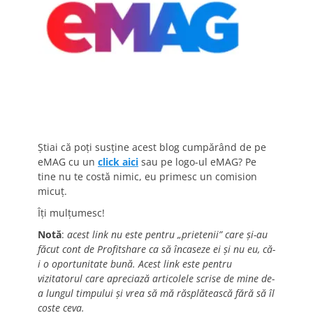
Știai că poți susține acest blog cumpărând de pe
eMAG cu un
click aici
sau pe logo-ul eMAG? Pe
tine nu te costă nimic, eu primesc un comision
micuț.
Îți mulțumesc!
Notă
:
acest link nu este pentru „prietenii” care și-au
făcut cont de Profitshare ca să încaseze ei și nu eu, că-
i o oportunitate bună. Acest link este pentru
vizitatorul care apreciază articolele scrise de mine de-
a lungul timpului și vrea să mă răsplătească fără să îl
coste ceva.