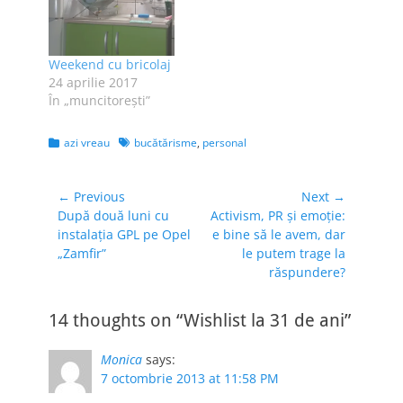
Weekend cu bricolaj
24 aprilie 2017
În „muncitoreşti”
Categories
Tags
azi vreau
bucătărisme
,
personal
Navigare
← Previous
Next →
Previous
Next
După două luni cu
Activism, PR şi emoţie:
în
post:
post:
instalaţia GPL pe Opel
e bine să le avem, dar
articole
„Zamfir”
le putem trage la
răspundere?
14 thoughts on “Wishlist la 31 de ani”
Monica
says:
7 octombrie 2013 at 11:58 PM