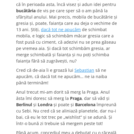
că în perioada asta, încă visez şi adun idei pentru
bucătăria
de vis pe care sper să o am până la
sfârşitul anului. Mai precis, mobila de bucătărie şi
gresia şi, poate, faianţa care au deja o vechime de
13 ani. Ştiţi,
dacă tot ne apucăm
de schimbat
mobila, e logic să schimbăm măcar gresia care a
fost pusă cu ciment, că adezivi nu se prea găseau
pe vremea aia. Şi dacă tot schimbăm gresia, ar
merge schimbată şi faianţa şi nu poţi schimba
faianţa fără să zugrăveşti, nu?
Cred că de-aia îi e groază lui
Sebastian
să ne
apucăm, că dacă tot ne apucăm… ne ia naiba
până terminăm!
Anul trecut mi-am dorit să merg la Praga. Anul
ăsta îmi doresc să merg la
Praga
, dar să văd şi
Berlinul
şi
Londra
şi poate şi
Barcelona
împreună
cu Sebi. Nu cred că se aliniază planetele, dar nu-i
bai, că eu le tot trec pe „wishlist” şi se adună. Şi
într-o bună zi trebuie să mergem peste tot!
Până acum, concediul meu a debutat cu o răceală