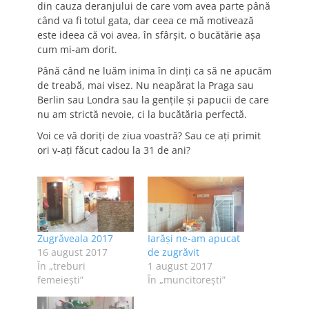
din cauza deranjului de care vom avea parte până
când va fi totul gata, dar ceea ce mă motivează
este ideea că voi avea, în sfârşit, o bucătărie aşa
cum mi-am dorit.
Până când ne luăm inima în dinţi ca să ne apucăm
de treabă, mai visez. Nu neapărat la Praga sau
Berlin sau Londra sau la genţile şi papucii de care
nu am strictă nevoie, ci la bucătăria perfectă.
Voi ce vă doriţi de ziua voastră? Sau ce aţi primit
ori v-aţi făcut cadou la 31 de ani?
Zugrăveala 2017
Iarăși ne-am apucat
16 august 2017
de zugrăvit
În „treburi
1 august 2017
femeieşti”
În „muncitoreşti”