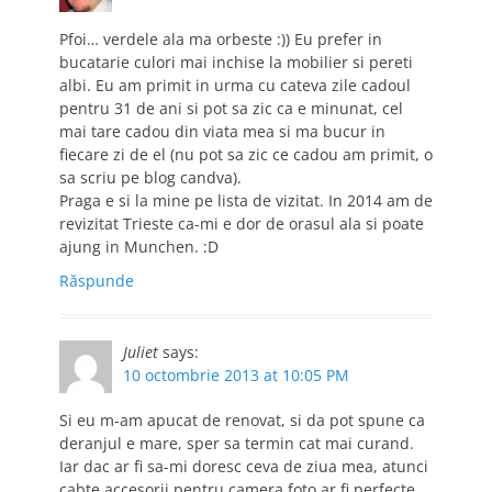
Pfoi… verdele ala ma orbeste :)) Eu prefer in
bucatarie culori mai inchise la mobilier si pereti
albi. Eu am primit in urma cu cateva zile cadoul
pentru 31 de ani si pot sa zic ca e minunat, cel
mai tare cadou din viata mea si ma bucur in
fiecare zi de el (nu pot sa zic ce cadou am primit, o
sa scriu pe blog candva).
Praga e si la mine pe lista de vizitat. In 2014 am de
revizitat Trieste ca-mi e dor de orasul ala si poate
ajung in Munchen. :D
Răspunde
Juliet
says:
10 octombrie 2013 at 10:05 PM
Si eu m-am apucat de renovat, si da pot spune ca
deranjul e mare, sper sa termin cat mai curand.
Iar dac ar fi sa-mi doresc ceva de ziua mea, atunci
cabte accesorii pentru camera foto ar fi perfecte.