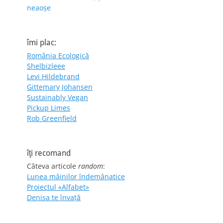
neaoșe
îmi plac:
România Ecologică
Shelbizleee
Levi Hildebrand
Gittemary Johansen
Sustainably Vegan
Pickup Limes
Rob Greenfield
îţi recomand
Câteva articole
random
:
Lunea mâinilor îndemânatice
Proiectul «Alfabet»
Denisa te învaţă