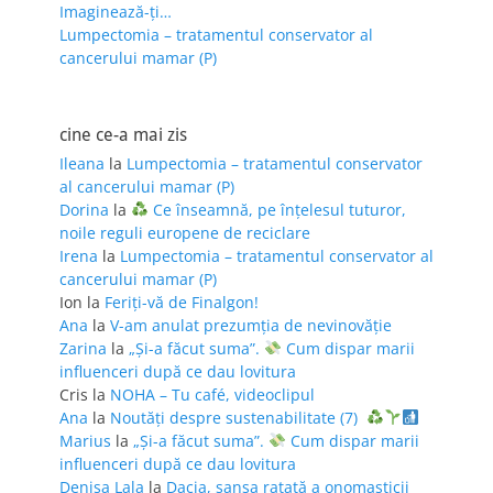
Imaginează-ți…
Lumpectomia – tratamentul conservator al
cancerului mamar (P)
cine ce-a mai zis
Ileana
la
Lumpectomia – tratamentul conservator
al cancerului mamar (P)
Dorina
la
Ce înseamnă, pe înțelesul tuturor,
noile reguli europene de reciclare
Irena
la
Lumpectomia – tratamentul conservator al
cancerului mamar (P)
Ion
la
Feriţi-vă de Finalgon!
Ana
la
V-am anulat prezumția de nevinovăție
Zarina
la
„Și-a făcut suma”.
Cum dispar marii
influenceri după ce dau lovitura
Cris
la
NOHA – Tu café, videoclipul
Ana
la
Noutăți despre sustenabilitate (7)
Marius
la
„Și-a făcut suma”.
Cum dispar marii
influenceri după ce dau lovitura
Denisa Lala
la
Dacia, șansa ratată a onomasticii