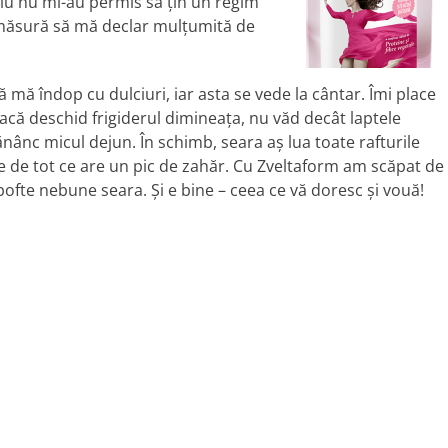
iu nu mi-au permis să ţin un regim
 măsură să mă declar mulţumită de
mă îndop cu dulciuri, iar asta se vede la cântar. Îmi place
acă deschid frigiderul dimineaţa, nu văd decât laptele
nânc micul dejun. În schimb, seara aş lua toate rafturile
te de tot ce are un pic de zahăr. Cu Zveltaform am scăpat de
fte nebune seara. Şi e bine – ceea ce vă doresc şi vouă!