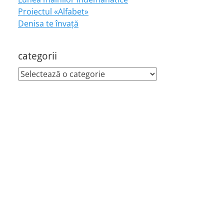
Proiectul «Alfabet»
Denisa te învaţă
categorii
categorii