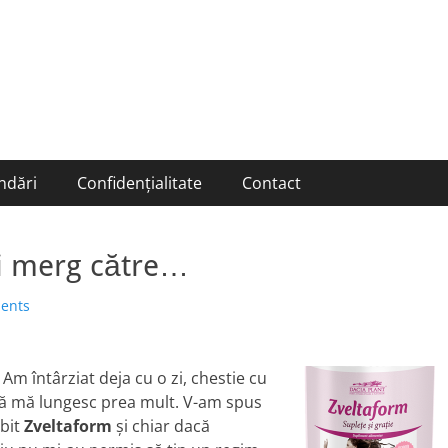
ndări
Confidențialitate
Contact
ii merg către…
ents
 Am întârziat deja cu o zi, chestie cu
 să mă lungesc prea mult. V-am spus
ăbit
Zveltaform
şi chiar dacă