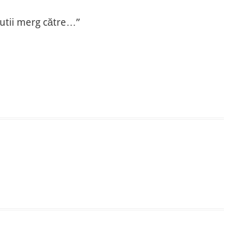
post:
cutii merg către…”