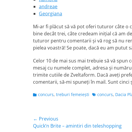
andreae
Georgiana
Mi-ar fi plăcut să vă pot oferi tuturor câte o
bine decât trei, câte credeam iniţial că am d
tuturor pentru comentarii şi vă rog să nu renu
pielea voastră! Se poate, dacă eu am putut s
Celor 10 de mai sus mai trebuie să vă spun c
mesaj cu numele complet, adresa şi numărul 
trimite cutiile de Zveltaform. Dacă aveţi pre
comentarii, să-mi spuneţi în mail. Sunt cinci şi
Categories
Tags
concurs
,
treburi femeieşti
concurs
,
Dacia Pl
Navigare
← Previous
Previous
Quick’n Brite – amintiri din teleshopping
în