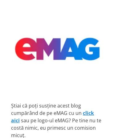
Știai că poți susține acest blog
cumpărând de pe eMAG cu un
click
aici
sau pe logo-ul eMAG? Pe tine nu te
costă nimic, eu primesc un comision
micuț.