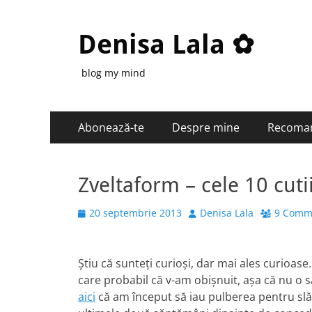
Denisa Lala ✿
blog my mind
Primary
Skip
Abonează-te
Despre mine
Recoma
to
Menu
content
Zveltaform – cele 10 cut
Posted
Author
20 septembrie 2013
Denisa Lala
9 Comm
on
Ştiu că sunteţi curioşi, dar mai ales curioase.
care probabil că v-am obişnuit, aşa că nu o
aici
că am început să iau pulberea pentru sl