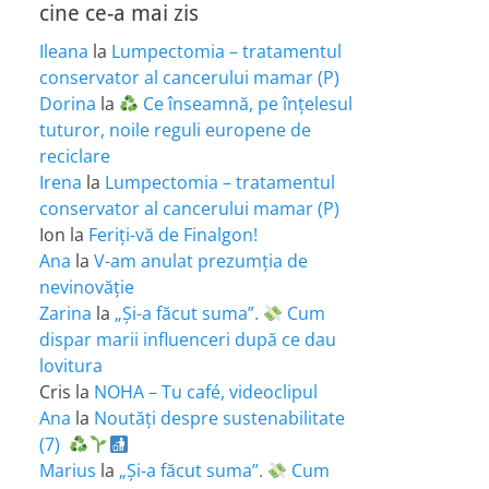
cine ce-a mai zis
Ileana
la
Lumpectomia – tratamentul
conservator al cancerului mamar (P)
Dorina
la
Ce înseamnă, pe înțelesul
tuturor, noile reguli europene de
reciclare
Irena
la
Lumpectomia – tratamentul
conservator al cancerului mamar (P)
Ion
la
Feriţi-vă de Finalgon!
Ana
la
V-am anulat prezumția de
nevinovăție
Zarina
la
„Și-a făcut suma”.
Cum
dispar marii influenceri după ce dau
lovitura
Cris
la
NOHA – Tu café, videoclipul
Ana
la
Noutăți despre sustenabilitate
(7)
Marius
la
„Și-a făcut suma”.
Cum