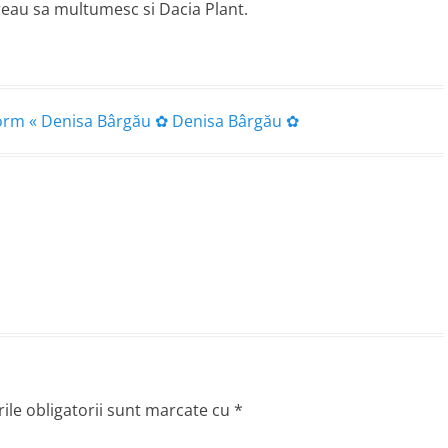
vreau sa multumesc si Dacia Plant.
aform « Denisa Bârgău ✿ Denisa Bârgău ✿
le obligatorii sunt marcate cu
*