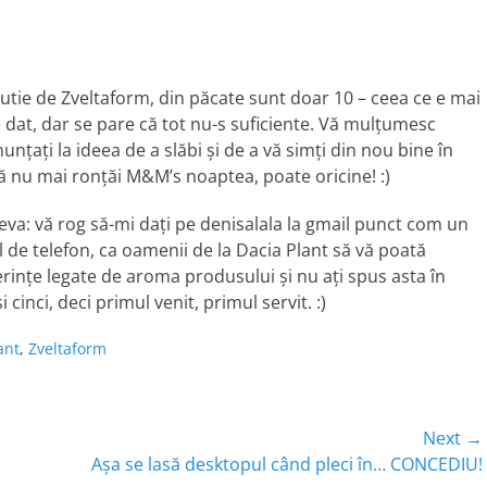
 cutie de Zveltaform, din păcate sunt doar 10 – ceea ce e mai
e dat, dar se pare că tot nu-s suficiente. Vă mulţumesc
nţaţi la ideea de a slăbi şi de a vă simţi din nou bine în
ă nu mai ronţăi M&M’s noaptea, poate oricine! :)
eva: vă rog să-mi daţi pe denisalala la gmail punct com un
de telefon, ca oamenii de la Dacia Plant să vă poată
ferinţe legate de aroma produsului şi nu aţi spus asta în
 cinci, deci primul venit, primul servit. :)
ant
,
Zveltaform
Next →
Next
Aşa se lasă desktopul când pleci în… CONCEDIU!