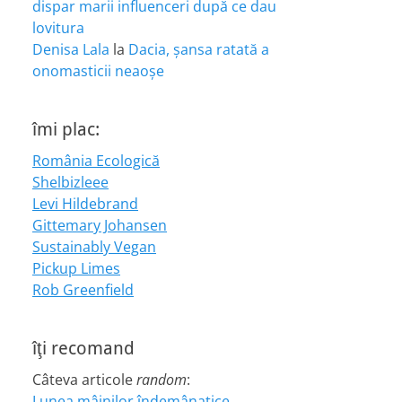
dispar marii influenceri după ce dau
lovitura
Denisa Lala
la
Dacia, șansa ratată a
onomasticii neaoșe
îmi plac:
România Ecologică
Shelbizleee
Levi Hildebrand
Gittemary Johansen
Sustainably Vegan
Pickup Limes
Rob Greenfield
îţi recomand
Câteva articole
random
:
Lunea mâinilor îndemânatice