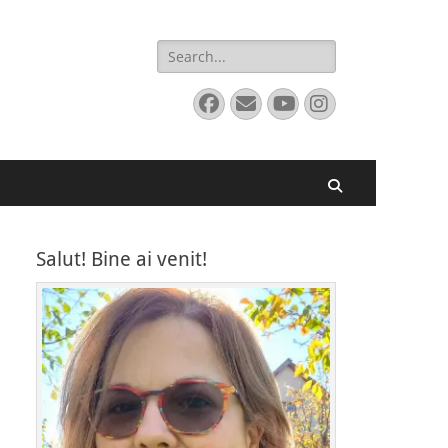
Search
for:
Facebook
Email
YouTube
Instagram
Search
Salut! Bine ai venit!