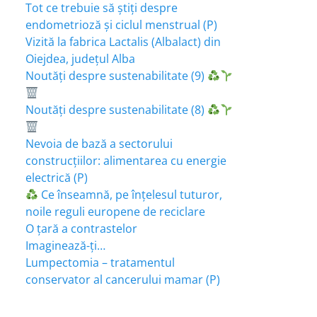
Tot ce trebuie să știți despre
endometrioză și ciclul menstrual (P)
Vizită la fabrica Lactalis (Albalact) din
Oiejdea, județul Alba
Noutăți despre sustenabilitate (9)
Noutăți despre sustenabilitate (8)
Nevoia de bază a sectorului
construcțiilor: alimentarea cu energie
electrică (P)
Ce înseamnă, pe înțelesul tuturor,
noile reguli europene de reciclare
O țară a contrastelor
Imaginează-ți…
Lumpectomia – tratamentul
conservator al cancerului mamar (P)