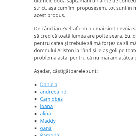
ultimele două săptămâni dinainte de conced
strict, aşa cum îmi propusesem, tot sunt în
acest produs.
De când iau Zveltaform nu mai simt nevoia să 
să cred că toată lumea are pofte seara. Eu, d
pentru cafea şi trebuie să mă forţez ca să mă
domnului Ariston la rând şi le-aş goli pe toa
problema asta, pentru că nu mai am atâtea po
Aşadar, câştigătoarele sunt:
Daniela
andreea hd
Cam obez
ioana
alina
Maddy
oana
Ramona