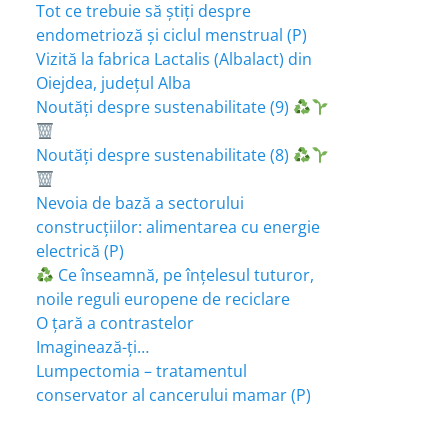
Tot ce trebuie să știți despre
endometrioză și ciclul menstrual (P)
Vizită la fabrica Lactalis (Albalact) din
Oiejdea, județul Alba
Noutăți despre sustenabilitate (9)
Noutăți despre sustenabilitate (8)
Nevoia de bază a sectorului
construcțiilor: alimentarea cu energie
electrică (P)
Ce înseamnă, pe înțelesul tuturor,
noile reguli europene de reciclare
O țară a contrastelor
Imaginează-ți…
Lumpectomia – tratamentul
conservator al cancerului mamar (P)