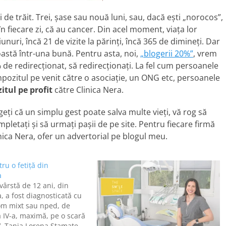
ai de trăit. Trei, şase sau nouă luni, sau, dacă eşti „norocos”,
în fiecare zi, că au cancer. Din acel moment, viaţa lor
iunuri, încă 21 de vizite la părinţi, încă 365 de dimineţi. Dar
astă într-una bună. Pentru asta, noi,
„blogerii 20%”
, vrem
 de redirecţionat, să redirecţionaţi. La fel cum persoanele
mpozitul pe venit către o asociaţie, un ONG etc, persoanele
itul pe profit
către Clinica Nera.
geţi că un simplu gest poate salva multe vieţi, vă rog să
mpletaţi şi să urmaţi paşii de pe site. Pentru fiecare firmă
nica Nera, ofer un advertorial pe blogul meu.
ru o fetiţă din
a
 vârstă de 12 ani, din
 a fost diagnosticată cu
om mixt sau nped, de
a IV-a, maximă, pe o scară
IV. Tania Lorena Stamate