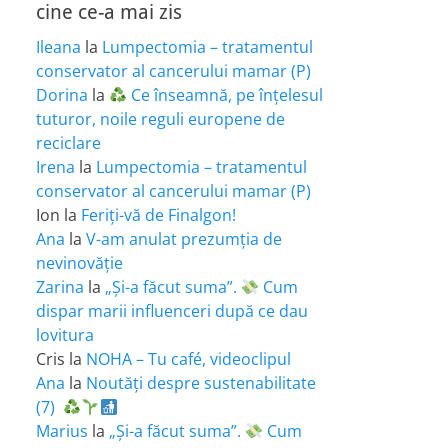
cine ce-a mai zis
Ileana
la
Lumpectomia – tratamentul
conservator al cancerului mamar (P)
Dorina
la
Ce înseamnă, pe înțelesul
tuturor, noile reguli europene de
reciclare
Irena
la
Lumpectomia – tratamentul
conservator al cancerului mamar (P)
Ion
la
Feriţi-vă de Finalgon!
Ana
la
V-am anulat prezumția de
nevinovăție
Zarina
la
„Și-a făcut suma”.
Cum
dispar marii influenceri după ce dau
lovitura
Cris
la
NOHA – Tu café, videoclipul
Ana
la
Noutăți despre sustenabilitate
(7)
Marius
la
„Și-a făcut suma”.
Cum