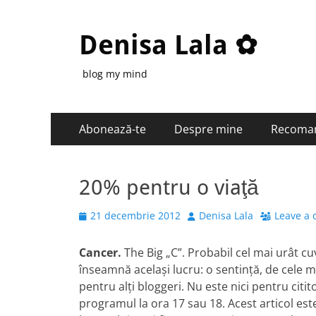
Denisa Lala ✿
blog my mind
Primary
Skip
Abonează-te
Despre mine
Recoma
to
Menu
content
20% pentru o viaţă
Posted
Author
21 decembrie 2012
Denisa Lala
Leave a
on
Cancer.
The Big „C”. Probabil cel mai urât cu
înseamnă acelaşi lucru: o sentinţă, de cele 
pentru alţi bloggeri. Nu este nici pentru cit
programul la ora 17 sau 18. Acest articol es