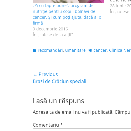
„Zi cu fapte bune”: program de
este elevă
28 iunie 2
nutriție pentru copiii bolnavi de
din Hunedo
În „culese d
cancer. Și cum poți ajuta, dacă ai o
singurul t
firmă
9 decembrie 2016
În „culese de la alţii”
Categories
Tags
recomandări
,
umanitare
cancer
,
Clinica Ne
Navigare
← Previous
Previous
Brazi de Crăciun speciali
în
post:
articole
Lasă un răspuns
Adresa ta de email nu va fi publicată.
Câmpuri
Comentariu
*