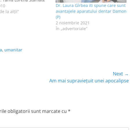
Dr. Laura Gîrbea iti spune care sunt
 la Şcoala Generală Nr. 3
010
avantajele aparatului dentar Damon
ara. Din păcate,
e la alţii”
(P)
ratament pe care îl…
2 noiembrie 2021
În „advertoriale”
ra
,
umanitar
Next →
Next
Am mai supravieţuit unei apocalipse
post:
le obligatorii sunt marcate cu
*