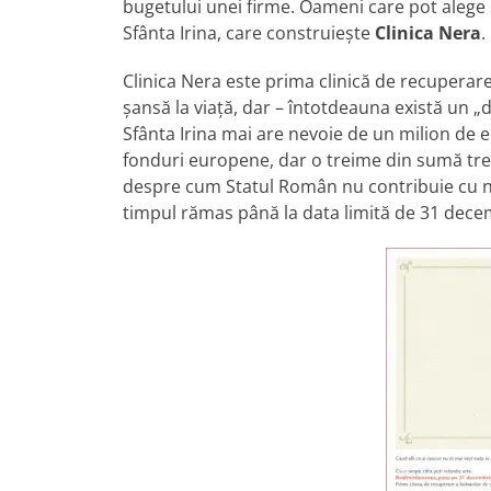
bugetului unei firme. Oameni care pot alege 
Sfânta Irina, care construieşte
Clinica Nera
.
Clinica Nera este prima clinică de recuperar
şansă la viaţă, dar – întotdeauna există un „d
Sfânta Irina mai are nevoie de un milion de e
fonduri europene, dar o treime din sumă tr
despre cum Statul Român nu contribuie cu nimi
timpul rămas până la data limită de 31 dece