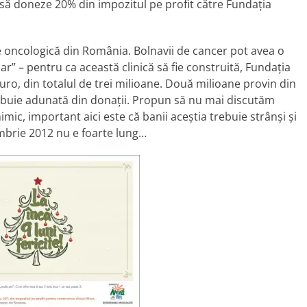
să doneze 20% din impozitul pe profit către Fundaţia
e oncologică din România. Bolnavii de cancer pot avea o
ar” – pentru ca această clinică să fie construită, Fundaţia
uro, din totalul de trei milioane. Două milioane provin din
ebuie adunată din donaţii. Propun să nu mai discutăm
c, important aici este că banii aceştia trebuie strânşi şi
mbrie 2012 nu e foarte lung…