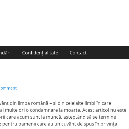
ndări
Confidențialitate
Contact
 comment
vânt din limba română – şi din celelalte limbi în care
mai multe ori o condamnare la moarte. Acest articol nu este
itorii care acum sunt la muncă, aşteptând să se termine
te pentru oamenii care au un cuvânt de spus în privinţa