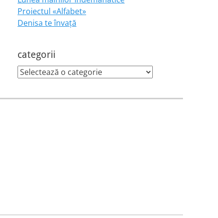
Proiectul «Alfabet»
Denisa te învaţă
categorii
categorii