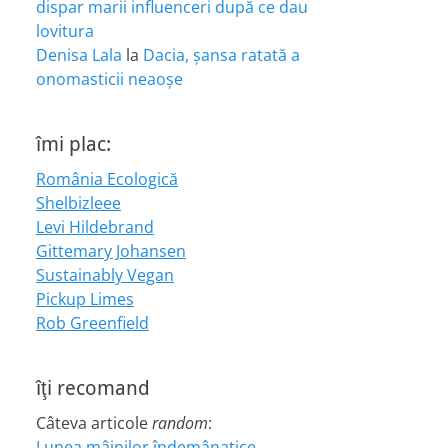
dispar marii influenceri după ce dau
lovitura
Denisa Lala
la
Dacia, șansa ratată a
onomasticii neaoșe
îmi plac:
România Ecologică
Shelbizleee
Levi Hildebrand
Gittemary Johansen
Sustainably Vegan
Pickup Limes
Rob Greenfield
îţi recomand
Câteva articole
random
:
Lunea mâinilor îndemânatice