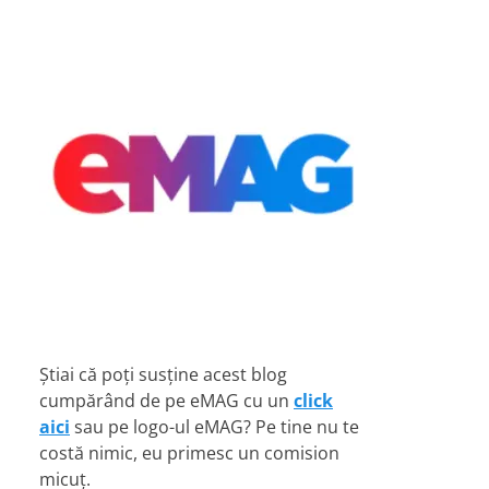
Știai că poți susține acest blog
cumpărând de pe eMAG cu un
click
aici
sau pe logo-ul eMAG? Pe tine nu te
costă nimic, eu primesc un comision
micuț.