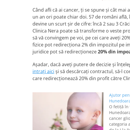
Când afli că ai cancer, ţi se spune şi cât mai 
un an ori poate chiar doi. 57 de români află, 
devine un scurt şir de cifre: încă 2 sau 3 Crăc
Clinica Nera poate să transforme o veste pro
să vă convingem pe voi, pe cei care aveţi 20%
fizice pot redirecţiona 2% din impozitul pe i
juridice pot să redirecţioneze
20% din impoz
Aşadar, dacă aveţi putere de decizie şi înţele
intraţi aici
şi să descărcaţi contractul, să-l co
care redirecţionează 20% din profit către Cli
Ajutor pent
Hunedoar
O fetiţă în
Hunedoara,
cancer gli
categoria 
de la I la 