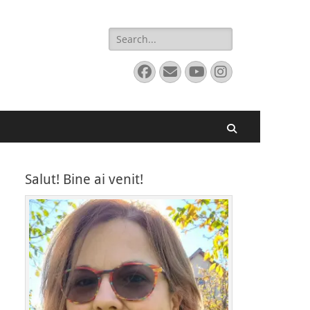
Search
for:
Facebook
Email
YouTube
Instagram
Search
Salut! Bine ai venit!