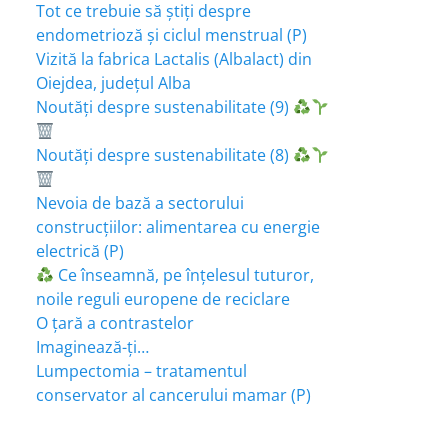
Tot ce trebuie să știți despre
endometrioză și ciclul menstrual (P)
Vizită la fabrica Lactalis (Albalact) din
Oiejdea, județul Alba
Noutăți despre sustenabilitate (9)
Noutăți despre sustenabilitate (8)
Nevoia de bază a sectorului
construcțiilor: alimentarea cu energie
electrică (P)
Ce înseamnă, pe înțelesul tuturor,
noile reguli europene de reciclare
O țară a contrastelor
Imaginează-ți…
Lumpectomia – tratamentul
conservator al cancerului mamar (P)