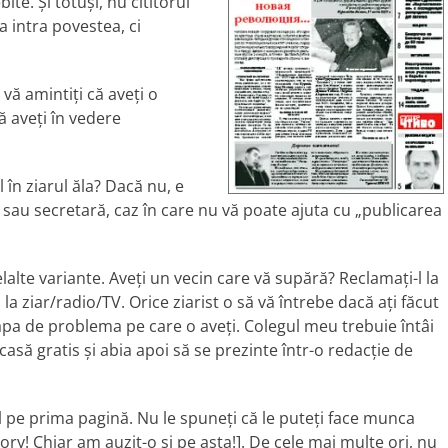
te. Şi totuşi, nu cititorul
a intra povestea, ci
vă amintiţi că aveţi o
să aveţi în vedere
în ziarul ăla? Dacă nu, e
r sau secretară, caz în care nu vă poate ajuta cu „publicarea
lelalte variante. Aveţi un vecin care vă supără? Reclamaţi-l la
 la ziar/radio/TV. Orice ziarist o să vă întrebe dacă aţi făcut
pa de problema pe care o aveţi. Colegul meu trebuie întâi
asă gratis şi abia apoi să se prezinte într-o redacţie de
olul pe prima pagină. Nu le spuneţi că le puteţi face munca
tory! Chiar am auzit-o şi pe asta!]. De cele mai multe ori, nu