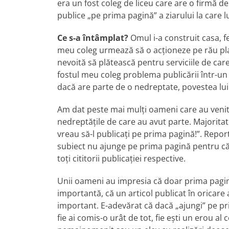
era un fost coleg de liceu care are o firmă de
publice „pe prima pagină” a ziarului la care lu
Ce s-a întâmplat?
Omul i-a construit casa, f
meu coleg urmează să o acţioneze pe rău plat
nevoită să plătească pentru serviciile de car
fostul meu coleg problema publicării într-un zi
dacă are parte de o nedreptate, povestea lu
Am dat peste mai mulţi oameni care au venit î
nedreptăţile de care au avut parte. Majorit
vreau să-l publicaţi pe prima pagină!”. Report
subiect nu ajunge pe prima pagină pentru că 
toţi cititorii publicaţiei respective.
Unii oameni au impresia că doar prima pagin
importantă, că un articol publicat în oricare
important. E-adevărat că dacă „ajungi” pe pr
fie ai comis-o urât de tot, fie eşti un erou al 