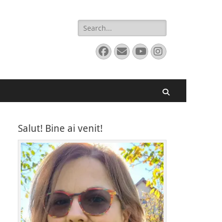
Search
for:
Facebook
Email
YouTube
Instagram
Search
Salut! Bine ai venit!