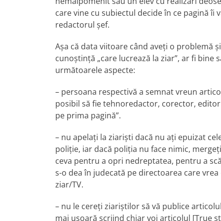
nemaipomenit sau un elev cu realizări deosebi
care vine cu subiectul decide în ce pagină îi v
redactorul şef.
Aşa că data viitoare când aveţi o problemă şi 
cunoştinţă „care lucrează la ziar”, ar fi bine 
următoarele aspecte:
– persoana respectivă a semnat vreun articol 
posibil să fie tehnoredactor, corector, edito
pe prima pagină”.
– nu apelaţi la ziarişti dacă nu aţi epuizat ce
poliţie, iar dacă poliţia nu face nimic, mergeţi
ceva pentru a opri nedreptatea, pentru a scă
s-o dea în judecată pe directoarea care vrea c
ziar/TV.
– nu le cereţi ziariştilor să vă publice artic
mai uşoară scriind chiar voi articolul [True s