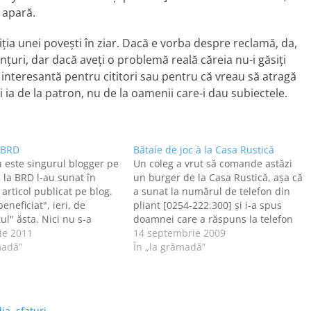
 apară.
riţia unei poveşti în ziar. Dacă e vorba despre reclamă, da,
unţuri, dar dacă aveţi o problemă reală căreia nu-i găsiţi
e interesantă pentru cititori sau pentru că vreau să atragă
-i ia de la patron, nu de la oamenii care-i dau subiectele.
 BRD
Bătaie de joc à la Casa Rustică
 este singurul blogger pe
Un coleg a vrut să comande astăzi
e la BRD l-au sunat în
un burger de la Casa Rustică, aşa că
articol publicat pe blog.
a sunat la numărul de telefon din
eneficiat", ieri, de
pliant [0254-222.300] şi i-a spus
ul" ăsta. Nici nu s-a
doamnei care a răspuns la telefon
e de ora 12, că telefonul
ie 2011
că vrea un burger cu piept de pui.
14 septembrie 2009
put să sune.
madă”
Aştepta să-i ceară adresa la care să
În „la grămadă”
oarea s-a prezentat ca
i se…
partea…
ia
,
sfaturi