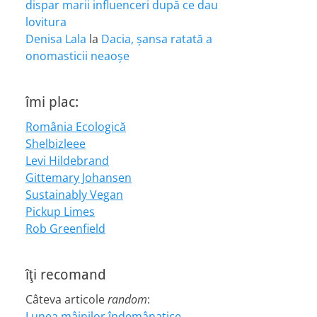
dispar marii influenceri după ce dau
lovitura
Denisa Lala
la
Dacia, șansa ratată a
onomasticii neaoșe
îmi plac:
România Ecologică
Shelbizleee
Levi Hildebrand
Gittemary Johansen
Sustainably Vegan
Pickup Limes
Rob Greenfield
îţi recomand
Câteva articole
random
:
Lunea mâinilor îndemânatice