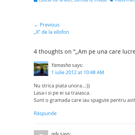
Navigare
← Previous
Previous
„X” de la xilofon
în
post:
articole
4 thoughts on “„Am pe una care lucrea
Yamasha
says:
1 iulie 2012 at 10:48 AM
Nu strica piata unora…:))
Lasa-i si pe ei sa traiasca.
Sunt o gramada care iau spagute pentru astfe
Răspunde
ady
says: