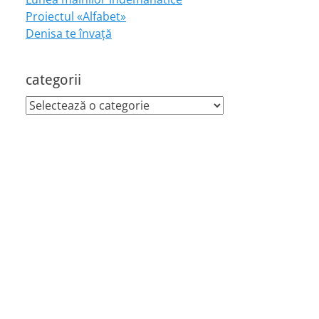
Proiectul «Alfabet»
Denisa te învaţă
categorii
categorii