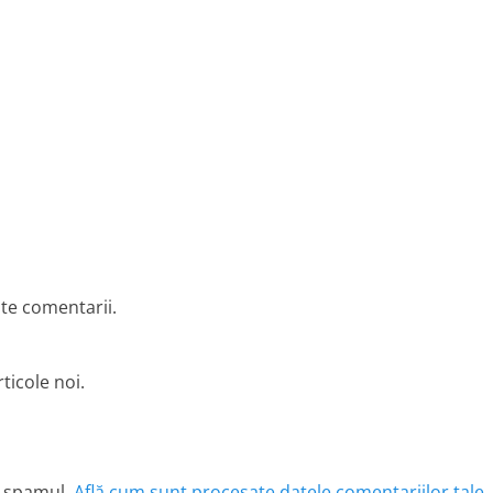
lte comentarii.
ticole noi.
e spamul.
Află cum sunt procesate datele comentariilor tale
.