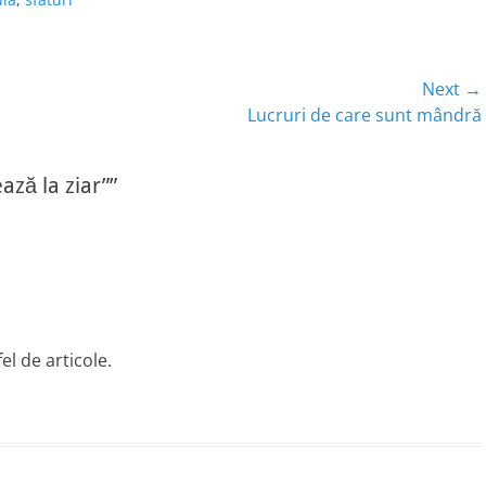
Next →
Next
Lucruri de care sunt mândră
post:
ză la ziar””
l de articole.