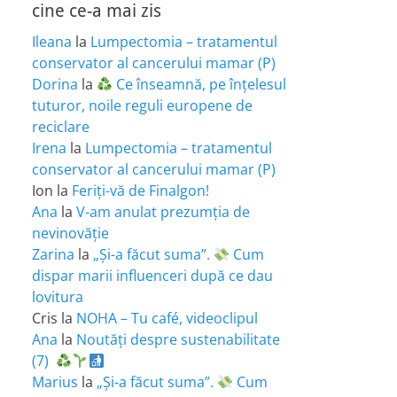
cine ce-a mai zis
Ileana
la
Lumpectomia – tratamentul
conservator al cancerului mamar (P)
Dorina
la
Ce înseamnă, pe înțelesul
tuturor, noile reguli europene de
reciclare
Irena
la
Lumpectomia – tratamentul
conservator al cancerului mamar (P)
Ion
la
Feriţi-vă de Finalgon!
Ana
la
V-am anulat prezumția de
nevinovăție
Zarina
la
„Și-a făcut suma”.
Cum
dispar marii influenceri după ce dau
lovitura
Cris
la
NOHA – Tu café, videoclipul
Ana
la
Noutăți despre sustenabilitate
(7)
Marius
la
„Și-a făcut suma”.
Cum