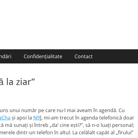
ndări
Confidențialitate
Contact
 la ziar”
puns unui număr pe care nu-l mai aveam în agendă. Cu
aCha
şi apoi la
N9
], mi-am trecut în agenda telefonică doar
 mă sunaţi şi întreb „da’ cine eşti?”, să n-o luaţi personal;
rele dintr-un telefon în altul. La celălalt capăt al „firului”