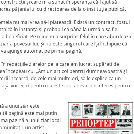
 construcţii şi care m-a sunat în speranţa că-l ajut să
crez păţania lui cu directoarea de la o instituţie publică.
emeia nu mai vrea să-l plătească. Există un contract, fostul
nică în instanţă şi probabil că până la urmă o să fie
e a beneficiat. Pe mine m-a surprins felul în care abordează
ar a poveştii lui. Şi nu este singurul care îşi închipuie că
i va ajunge automat pe prima pagină.
n redacţiile ziarelor pe la care am lucrat supăraţi de
atea începeau cu: „Am un articol pentru dumneavoastră şi
erii încearcă, de cele mai multe ori, să le explice că un
aşa vor ei, ci pentru că este într-adevăr de interes pentru
ă a unui ziar este
 altă pagină este mai puţin
ima pagină a unui ziar local
comunităţii, un artist