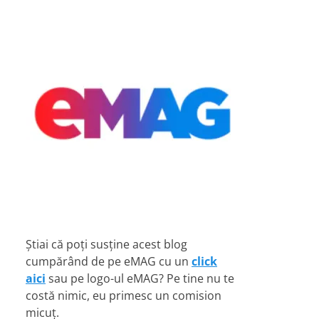
Știai că poți susține acest blog
cumpărând de pe eMAG cu un
click
aici
sau pe logo-ul eMAG? Pe tine nu te
costă nimic, eu primesc un comision
micuț.