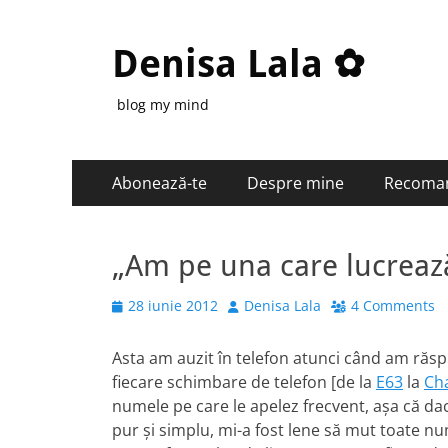
Denisa Lala ✿
blog my mind
Primary
Skip
Abonează-te
Despre mine
Recoma
to
Menu
content
„Am pe una care lucrează
Posted
Author
28 iunie 2012
Denisa Lala
4 Comments
on
Asta am auzit în telefon atunci când am răs
fiecare schimbare de telefon [de la
E63
la
Ch
numele pe care le apelez frecvent, aşa că dacă
pur şi simplu, mi-a fost lene să mut toate nume