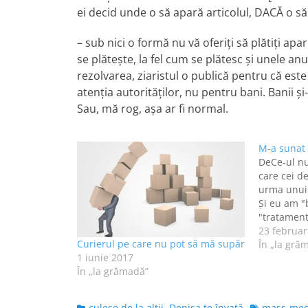
ei decid unde o să apară articolul, DACĂ o să
– sub nici o formă nu vă oferiţi să plătiţi apa
se plăteşte, la fel cum se plătesc şi unele an
rezolvarea, ziaristul o publică pentru că est
atenţia autorităţilor, nu pentru bani. Banii şi
Sau, mă rog, aşa ar fi normal.
M-a sunat
DeCe-ul nu
care cei d
urma unui 
Şi eu am "b
"tratament
crăpat bin
23 februar
Curierul pe care nu pot să mă supăr
meu a înce
În „la gră
1 iunie 2017
Interlocut
În „la grămadă”
fiind din 
Categories
Tags
culese de la alţii
,
Denisa te învaţă
mass-med