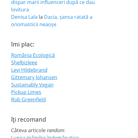
dispar marii influenceri după ce dau
lovitura
Denisa Lala
la
Dacia, șansa ratată a
onomasticii neaoșe
îmi plac:
România Ecologică
Shelbizleee
Levi Hildebrand
Gittemary Johansen
Sustainably Vegan
Pickup Limes
Rob Greenfield
îţi recomand
Câteva articole
random
:
Lunea mâinilor îndemânatice