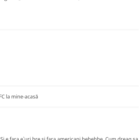
FC la mine-acasă
a. Si e fara e`uri bre si fara americani hehehhe. Cum dreaq sa