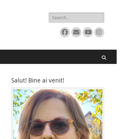
Search
for:
Facebook
Email
YouTube
Instagram
Search
Salut! Bine ai venit!