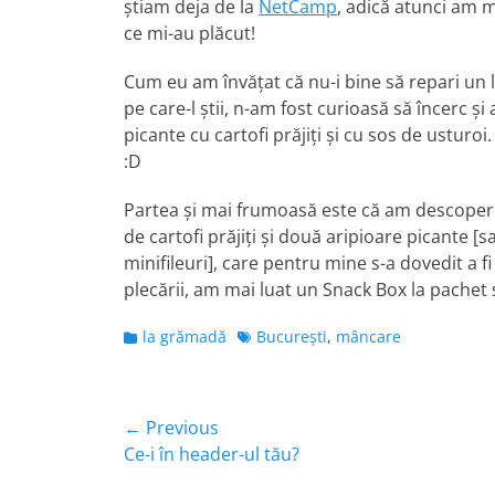
ştiam deja de la
NetCamp
, adică atunci am 
ce mi-au plăcut!
Cum eu am învăţat că nu-i bine să repari un l
pe care-l ştii, n-am fost curioasă să încerc ş
picante cu cartofi prăjiţi şi cu sos de usturoi
:D
Partea şi mai frumoasă este că am descoperit
de cartofi prăjiţi şi două aripioare picante [s
minifileuri], care pentru mine s-a dovedit a fi 
plecării, am mai luat un Snack Box la pachet ş
Categories
Tags
la grămadă
Bucureşti
,
mâncare
Navigare
← Previous
Previous
Ce-i în header-ul tău?
în
post: