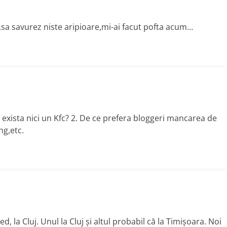
a,sa savurez niste aripioare,mi-ai facut pofta acum…
 exista nici un Kfc? 2. De ce prefera bloggeri mancarea de
ng,etc.
d, la Cluj. Unul la Cluj şi altul probabil că la Timişoara. Noi