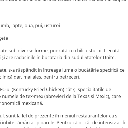
rumb, lapte, oua, pui, usturoi
ţete
te sub diverse forme, pudrată cu chili, usturoi, trecută
 îşi are rădăcinile în bucătăria din sudul Statelor Unite.
ate, s-a răspândit în întreaga lume o bucătărie specifică ce
ilnică dar, mai ales, pentru petreceri.
C-ul (Kentucky Fried Chicken) cât şi specialităţile de
b numele de tex-mex (abrevieri de la Texas şi Mexic), care
stronomică mexicană.
ul, sunt la fel de prezente în meniul restaurantelor ca şi
ai iubite rămân aripioarele. Pentru că oricât de intensiv ar fi