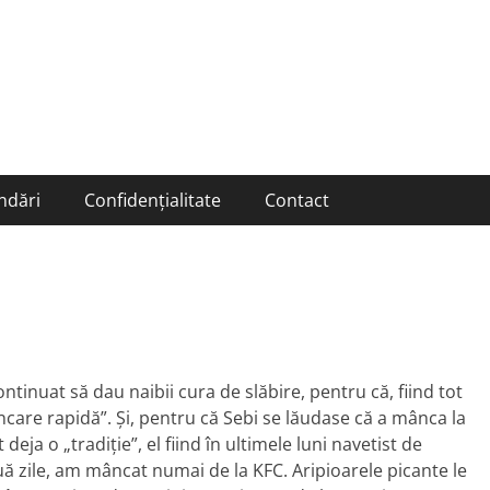
ndări
Confidențialitate
Contact
nuat să dau naibii cura de slăbire, pentru că, fiind tot
are rapidă”. Şi, pentru că Sebi se lăudase că a mânca la
ja o „tradiţie”, el fiind în ultimele luni navetist de
uă zile, am mâncat numai de la KFC. Aripioarele picante le