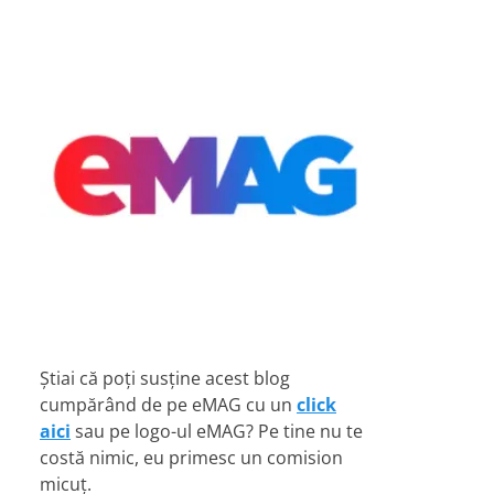
Știai că poți susține acest blog
cumpărând de pe eMAG cu un
click
aici
sau pe logo-ul eMAG? Pe tine nu te
costă nimic, eu primesc un comision
micuț.