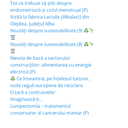
Tot ce trebuie să știți despre
endometrioză și ciclul menstrual (P)
Vizită la fabrica Lactalis (Albalact) din
Oiejdea, județul Alba
Noutăți despre sustenabilitate (9)
Noutăți despre sustenabilitate (8)
Nevoia de bază a sectorului
construcțiilor: alimentarea cu energie
electrică (P)
Ce înseamnă, pe înțelesul tuturor,
noile reguli europene de reciclare
O țară a contrastelor
Imaginează-ți…
Lumpectomia – tratamentul
conservator al cancerului mamar (P)