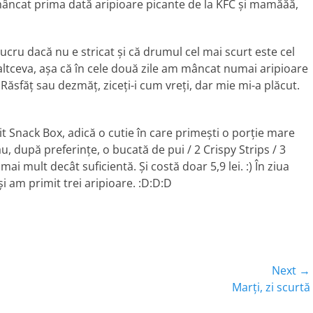
mâncat prima dată aripioare picante de la KFC şi mamăăă,
ucru dacă nu e stricat şi că drumul cel mai scurt este cel
i altceva, aşa că în cele două zile am mâncat numai aripioare
. Răsfăţ sau dezmăţ, ziceţi-i cum vreţi, dar mie mi-a plăcut.
 Snack Box, adică o cutie în care primeşti o porţie mare
au, după preferinţe, o bucată de pui / 2 Crispy Strips / 3
mai mult decât suficientă. Şi costă doar 5,9 lei. :) În ziua
i am primit trei aripioare. :D:D:D
Next →
Next
Marţi, zi scurtă
post: