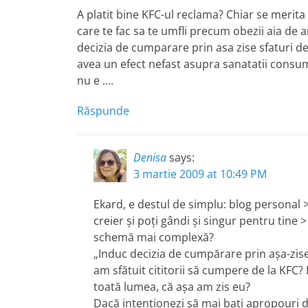
A platit bine KFC-ul reclama? Chiar se merita 
care te fac sa te umfli precum obezii aia de 
decizia de cumparare prin asa zise sfaturi 
avea un efect nefast asupra sanatatii consum
nu e ….
Răspunde
Denisa
says:
3 martie 2009 at 10:49 PM
Ekard, e destul de simplu: blog personal > 
creier şi poţi gândi şi singur pentru tine 
schemă mai complexă?
„Induc decizia de cumpărare prin aşa-zis
am sfătuit cititorii să cumpere de la KFC?
toată lumea, că aşa am zis eu?
Dacă intenţionezi să mai baţi apropouri d