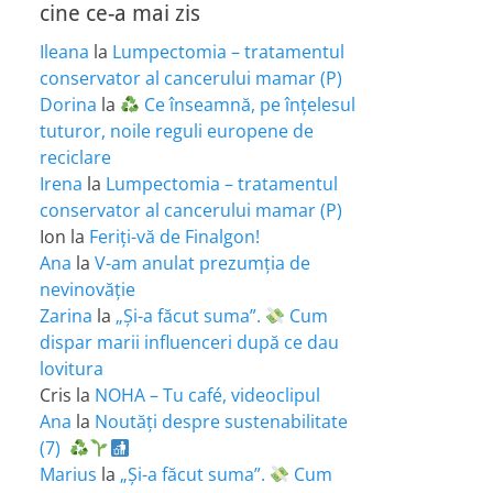
cine ce-a mai zis
Ileana
la
Lumpectomia – tratamentul
conservator al cancerului mamar (P)
Dorina
la
Ce înseamnă, pe înțelesul
tuturor, noile reguli europene de
reciclare
Irena
la
Lumpectomia – tratamentul
conservator al cancerului mamar (P)
Ion
la
Feriţi-vă de Finalgon!
Ana
la
V-am anulat prezumția de
nevinovăție
Zarina
la
„Și-a făcut suma”.
Cum
dispar marii influenceri după ce dau
lovitura
Cris
la
NOHA – Tu café, videoclipul
Ana
la
Noutăți despre sustenabilitate
(7)
Marius
la
„Și-a făcut suma”.
Cum