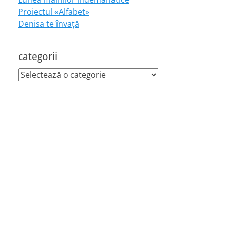
Proiectul «Alfabet»
Denisa te învaţă
categorii
categorii