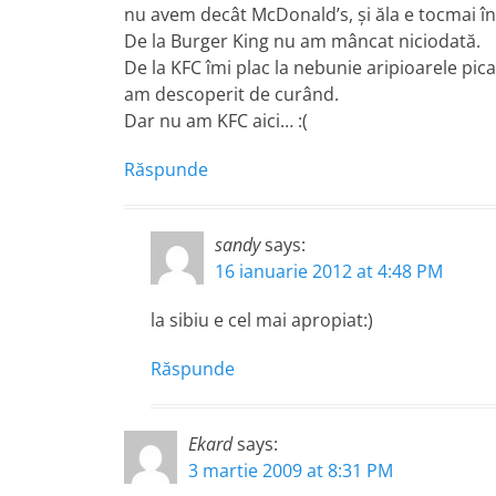
nu avem decât McDonald’s, şi ăla e tocmai î
De la Burger King nu am mâncat niciodată.
De la KFC îmi plac la nebunie aripioarele pic
am descoperit de curând.
Dar nu am KFC aici… :(
Răspunde
sandy
says:
16 ianuarie 2012 at 4:48 PM
la sibiu e cel mai apropiat:)
Răspunde
Ekard
says:
3 martie 2009 at 8:31 PM