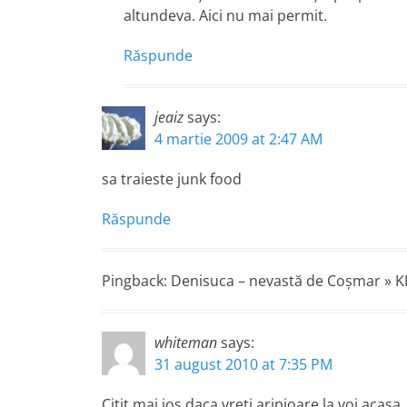
altundeva. Aici nu mai permit.
Răspunde
jeaiz
says:
4 martie 2009 at 2:47 AM
sa traieste junk food
Răspunde
Pingback: Denisuca – nevastă de Coşmar » K
whiteman
says:
31 august 2010 at 7:35 PM
Citit mai jos daca vreti aripioare la voi acas