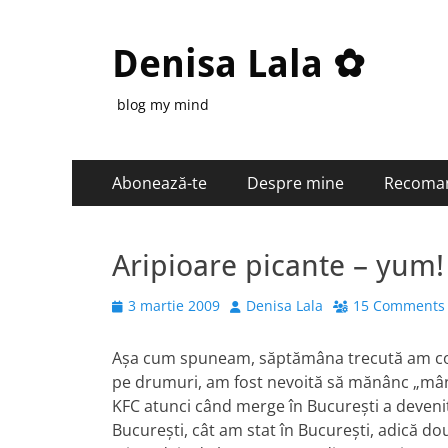
Denisa Lala ✿
blog my mind
Primary
Skip
Abonează-te
Despre mine
Recoma
to
Menu
content
Aripioare picante – yum!
Posted
Author
3 martie 2009
Denisa Lala
15 Comments
on
Aşa cum spuneam, săptămâna trecută am conti
pe drumuri, am fost nevoită să mănânc „mânc
KFC atunci când merge în Bucureşti a devenit de
Bucureşti, cât am stat în Bucureşti, adică do