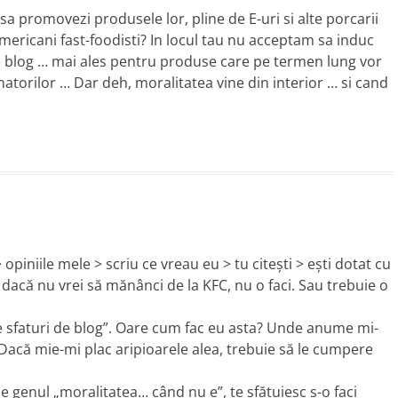
sa promovezi produsele lor, pline de E-uri si alte porcarii
americani fast-foodisti? In locul tau nu acceptam sa induc
de blog … mai ales pentru produse care pe termen lung vor
atorilor … Dar deh, moralitatea vine din interior … si cand
opiniile mele > scriu ce vreau eu > tu citeşti > eşti dotat cu
> dacă nu vrei să mănânci de la KFC, nu o faci. Sau trebuie o
e sfaturi de blog”. Oare cum fac eu asta? Unde anume mi-
 Dacă mie-mi plac aripioarele alea, trebuie să le cumpere
e genul „moralitatea… când nu e”, te sfătuiesc s-o faci