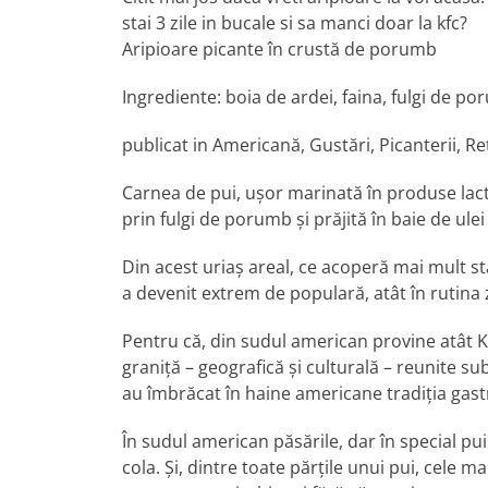
stai 3 zile in bucale si sa manci doar la kfc?
Aripioare picante în crustă de porumb
Ingrediente: boia de ardei, faina, fulgi de po
publicat in Americană, Gustări, Picanterii, Re
Carnea de pui, uşor marinată în produse lacta
prin fulgi de porumb şi prăjită în baie de ulei
Din acest uriaş areal, ce acoperă mai mult st
a devenit extrem de populară, atât în rutina z
Pentru că, din sudul american provine atât KF
graniţă – geografică şi culturală – reunite su
au îmbrăcat în haine americane tradiţia ga
În sudul american păsările, dar în special pui
cola. Şi, dintre toate părţile unui pui, cele m