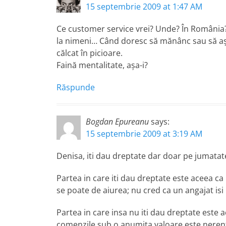
15 septembrie 2009 at 1:47 AM
Ce customer service vrei? Unde? În România?
la nimeni… Când doresc să mănânc sau să aştep
călcat în picioare.
Faină mentalitate, aşa-i?
Răspunde
Bogdan Epureanu
says:
15 septembrie 2009 at 3:19 AM
Denisa, iti dau dreptate dar doar pe jumatat
Partea in care iti dau dreptate este aceea c
se poate de aiurea; nu cred ca un angajat isi 
Partea in care insa nu iti dau dreptate este a
comenzile sub o anumita valoare este nerentab