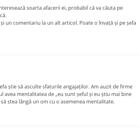
nteresează soarta afacerii ei, probabil că va căuta pe
că.
 şi un comentariu la un alt articol. Poate o învaţă şi pe şefa
a ştie să asculte sfaturile angajaţilor. Am auzit de firme
l avea mentalitatea de „eu sunt şeful şi eu ştiu mai bine
us să stea lângă un om cu o asemenea mentalitate.