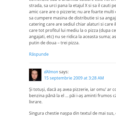
strada, sa urci pana la etajul X si sa il caut
amic care are o pizzerie; nu are foarte multi
sa cumpere masina de distributie si sa angaje
catering care are sediul chiar alaturi si care il
care tot profitul lui mediu la o pizza (dupa ce
angajati, etc) nu se ridica la aceasta suma; as
putin de doua – trei pizza.
Răspunde
dAImon
says:
15 septembrie 2009 at 3:28 AM
Şi totuşi, dacă aş avea pizzerie, iar omu’ ar 
benzina până la el … păi i-aş aminti frumos c
livrare.
Singura chestie naşpa din textul de mai sus,