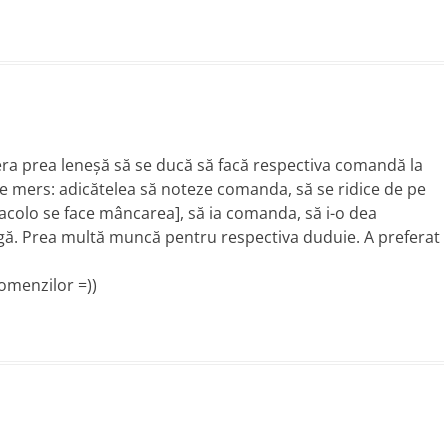
 era prea leneşă să se ducă să facă respectiva comandă la
e mers: adicătelea să noteze comanda, să se ridice de pe
acolo se face mâncarea], să ia comanda, să i-o dea
ungă. Prea multă muncă pentru respectiva duduie. A preferat
comenzilor =))