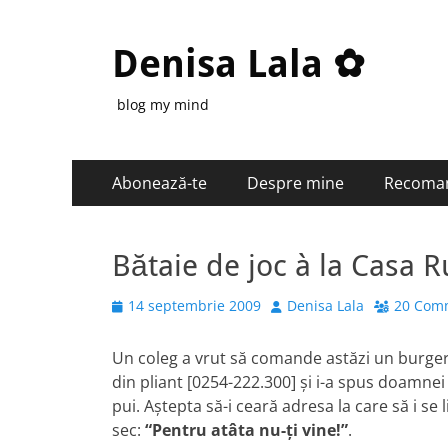
Denisa Lala ✿
blog my mind
Primary
Skip
Abonează-te
Despre mine
Recoma
to
Menu
content
Bătaie de joc à la Casa R
Posted
Author
14 septembrie 2009
Denisa Lala
20 Com
on
Un coleg a vrut să comande astăzi un burger
din pliant [0254-222.300] şi i-a spus doamnei
pui. Aştepta să-i ceară adresa la care să i s
sec:
“Pentru atâta nu-ţi vine!”
.