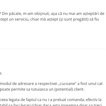
 Din păcate, m-am obişnuit, aşa că nu mai am aşteptări de
t un serviciu, chiar mă aştept (şi sunt pregătit) să fiu
e.
a modul de adresare a respectivei „cucoane” a fost unul cat
poate permite sa tutuiasca un (potential) client.
ceea legata de faptul ca nu i-a preluat comanda; efectiv la
il sa faci livrari (chiar daca asta inseamna doar sa treci