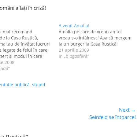
omâni aflaţi în criză!
A venit Amalia!
u mai recomand
Amalia pe care de vreun an tot
e la Casa Rustică,
vreau s-o întâlnesc! Aşa că mergem
mai au de învăţat lucruri
la un burger la Casa Rustică!
 legate de felul în care
21 aprilie 2009
merţ şi modul în care
În „blogosferă”
taţi clienţii. Angajaţii de
ie 2008
stică sunt nişte neserioşi
madă”
ralizez, pentru că
care răspunde la
entaţie publică
,
stupid
Next →
Next
Seinfeld se întoarce!
post: