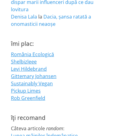
dispar marii influenceri după ce dau
lovitura
Denisa Lala
la
Dacia, șansa ratată a
onomasticii neaoșe
îmi plac:
România Ecologică
Shelbizleee
Levi Hildebrand
Gittemary Johansen
Sustainably Vegan
Pickup Limes
Rob Greenfield
îţi recomand
Câteva articole
random
:
Lunea mâinilor îndemânatice