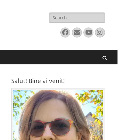
Search
for:
Facebook
Email
YouTube
Instagram
Search
Salut! Bine ai venit!