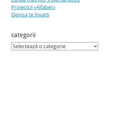
Proiectul «Alfabet»
Denisa te învaţă
categorii
categorii