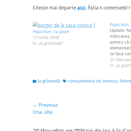
Citeşte mai departe
aici
. Ăştia-s
comersanţii
r
Papa bun
Update: N
Papa bun, cu poze
mâncarea d
12 iunie 2008
pentru că 
În „la grămadă”
elementare
se face co
trebuie tra
25 februar
la Casa Ru
În „la gră
- da, gene
persoana 
Categories
Tags
la grămadă
consumatorul de serviciu
,
falim
numărul…
Navigare
← Previous
Previous
Una, alta
în
post:
articole