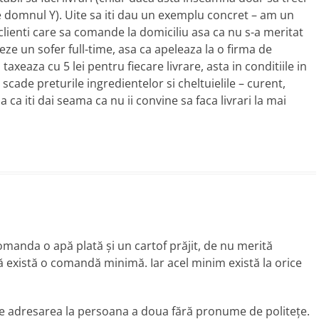
i pe domnul Y). Uite sa iti dau un exemplu concret – am un
 clienti care sa comande la domiciliu asa ca nu s-a meritat
ze un sofer full-time, asa ca apeleaza la o firma de
 taxeaza cu 5 lei pentru fiecare livrare, asta in conditiile in
 scade preturile ingredientelor si cheltuielile – curent,
a ca iti dai seama ca nu ii convine sa faca livrari la mai
comanda o apă plată şi un cartof prăjit, de nu merită
ă există o comandă minimă. Iar acel minim există la orice
 e adresarea la persoana a doua fără pronume de politeţe.