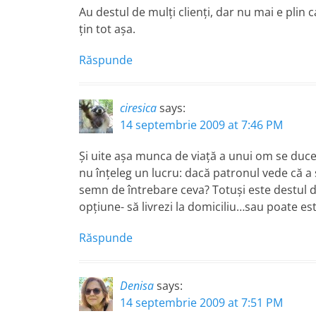
Au destul de mulţi clienţi, dar nu mai e plin c
ţin tot aşa.
Răspunde
ciresica
says:
14 septembrie 2009 at 7:46 PM
Şi uite aşa munca de viaţă a unui om se duce
nu înţeleg un lucru: dacă patronul vede că a
semn de întrebare ceva? Totuşi este destul de
opţiune- să livrezi la domiciliu…sau poate est
Răspunde
Denisa
says:
14 septembrie 2009 at 7:51 PM