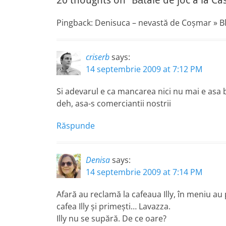
20 thoughts on “Bătaie de joc à la Ca
Pingback: Denisuca – nevastă de Coşmar » B
criserb
says:
14 septembrie 2009 at 7:12 PM
Si adevarul e ca mancarea nici nu mai e asa b
deh, asa-s comerciantii nostrii
Răspunde
Denisa
says:
14 septembrie 2009 at 7:14 PM
Afară au reclamă la cafeaua Illy, în meniu au 
cafea Illy şi primeşti… Lavazza.
Illy nu se supără. De ce oare?