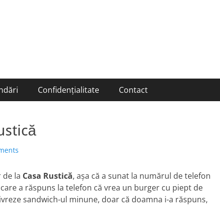
ndări
Confidențialitate
Contact
ustică
ments
 de la
Casa Rustică
, aşa că a sunat la numărul de telefon
 care a răspuns la telefon că vrea un burger cu piept de
e livreze sandwich-ul minune, doar că doamna i-a răspuns,