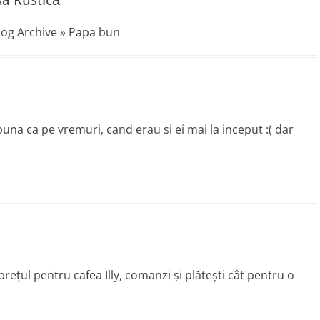
sa Rustică”
log Archive » Papa bun
una ca pe vremuri, cand erau si ei mai la inceput :( dar
preţul pentru cafea Illy, comanzi şi plăteşti cât pentru o