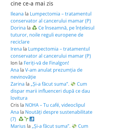
cine ce-a mai zis
Ileana
la
Lumpectomia – tratamentul
conservator al cancerului mamar (P)
Dorina
la
Ce înseamnă, pe înțelesul
tuturor, noile reguli europene de
reciclare
Irena
la
Lumpectomia – tratamentul
conservator al cancerului mamar (P)
Ion
la
Feriţi-vă de Finalgon!
Ana
la
V-am anulat prezumția de
nevinovăție
Zarina
la
„Și-a făcut suma”.
Cum
dispar marii influenceri după ce dau
lovitura
Cris
la
NOHA – Tu café, videoclipul
Ana
la
Noutăți despre sustenabilitate
(7)
Marius
la
„Și-a făcut suma”.
Cum