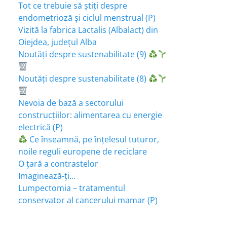
Tot ce trebuie să știți despre
endometrioză și ciclul menstrual (P)
Vizită la fabrica Lactalis (Albalact) din
Oiejdea, județul Alba
Noutăți despre sustenabilitate (9)
Noutăți despre sustenabilitate (8)
Nevoia de bază a sectorului
construcțiilor: alimentarea cu energie
electrică (P)
Ce înseamnă, pe înțelesul tuturor,
noile reguli europene de reciclare
O țară a contrastelor
Imaginează-ți…
Lumpectomia – tratamentul
conservator al cancerului mamar (P)