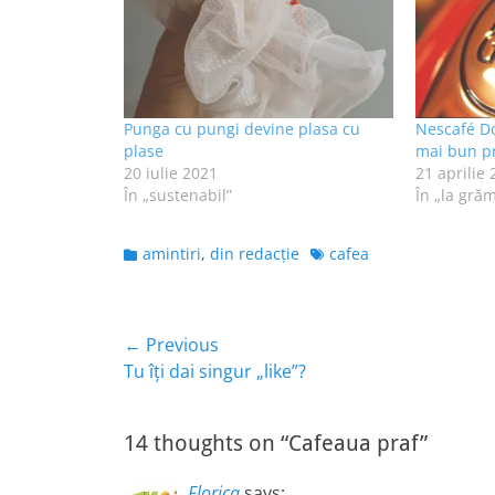
Punga cu pungi devine plasa cu
Nescafé Do
plase
mai bun pr
20 iulie 2021
21 aprilie
În „sustenabil”
În „la gră
Categories
Tags
amintiri
,
din redacție
cafea
Navigare
← Previous
Previous
Tu îţi dai singur „like”?
în
post:
articole
14 thoughts on “Cafeaua praf”
Florica
says: