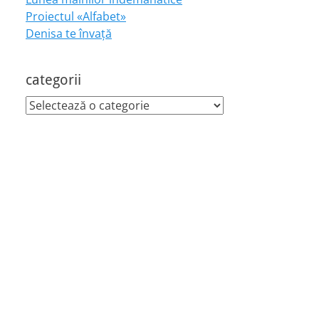
Proiectul «Alfabet»
Denisa te învaţă
categorii
categorii