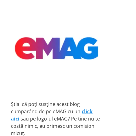
Știai că poți susține acest blog
cumpărând de pe eMAG cu un
click
aici
sau pe logo-ul eMAG? Pe tine nu te
costă nimic, eu primesc un comision
micuț.