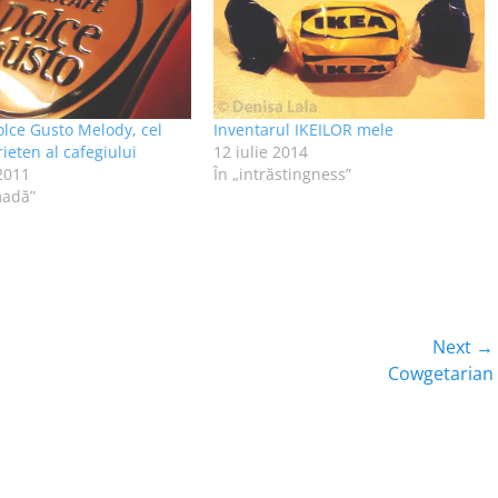
lce Gusto Melody, cel
Inventarul IKEILOR mele
ieten al cafegiului
12 iulie 2014
 2011
În „intrăstingness”
madă”
Next →
Next
Cowgetarian
post: