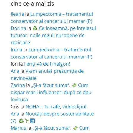
cine ce-a mai zis
Ileana
la
Lumpectomia – tratamentul
conservator al cancerului mamar (P)
Dorina
la
Ce înseamnă, pe înțelesul
tuturor, noile reguli europene de
reciclare
Irena
la
Lumpectomia – tratamentul
conservator al cancerului mamar (P)
Ion
la
Feriţi-vă de Finalgon!
Ana
la
V-am anulat prezumția de
nevinovăție
Zarina
la
„Și-a făcut suma”.
Cum
dispar marii influenceri după ce dau
lovitura
Cris
la
NOHA – Tu café, videoclipul
Ana
la
Noutăți despre sustenabilitate
(7)
Marius
la
„Și-a făcut suma”.
Cum