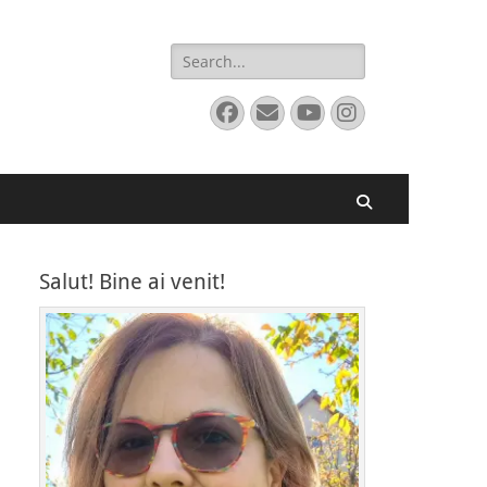
Search
for:
Facebook
Email
YouTube
Instagram
Search
Salut! Bine ai venit!