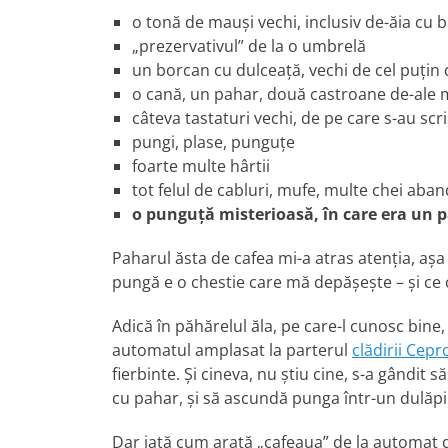
o tonă de mauşi vechi, inclusiv de-ăia cu b
„prezervativul” de la o umbrelă
un borcan cu dulceaţă, vechi de cel puţin 
o cană, un pahar, două castroane de-ale m
câteva tastaturi vechi, de pe care s-au scri
pungi, plase, punguţe
foarte multe hârtii
tot felul de cabluri, mufe, multe chei aba
o punguţă misterioasă, în care era un 
Paharul ăsta de cafea mi-a atras atenţia, aş
pungă e o chestie care mă depăşeşte – şi ce 
Adică în păhărelul ăla, pe care-l cunosc bine
automatul amplasat la parterul
clădirii Cep
fierbinte. Şi cineva, nu ştiu cine, s-a gândit
cu pahar, şi să ascundă punga într-un dulăpi
Dar iată cum arată „cafeaua” de la automat du