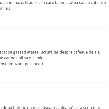
discriminare. Erau zile în care beam atâtea cafele câte fise
 inimă!
ecat sa gasesti atatea lucruri, iar despre cafeaua de ala
cat posibil sa o elimin.
fost amuzant pe alocuri.
 după baterii, nu mai găseam „cafeaua” asta şi nu mai