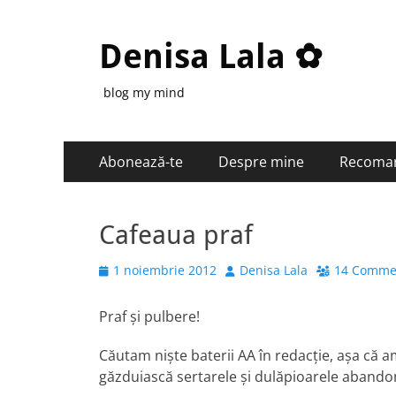
Denisa Lala ✿
blog my mind
Primary
Skip
Abonează-te
Despre mine
Recoma
to
Menu
content
Cafeaua praf
Posted
Author
1 noiembrie 2012
Denisa Lala
14 Comme
on
Praf şi pulbere!
Căutam nişte baterii AA în redacţie, aşa că am
găzduiască sertarele şi dulăpioarele abandon