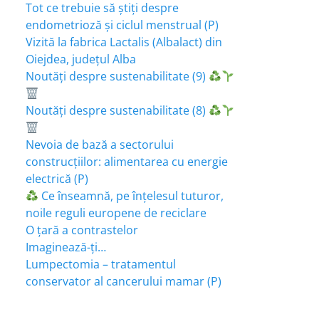
Tot ce trebuie să știți despre
endometrioză și ciclul menstrual (P)
Vizită la fabrica Lactalis (Albalact) din
Oiejdea, județul Alba
Noutăți despre sustenabilitate (9)
Noutăți despre sustenabilitate (8)
Nevoia de bază a sectorului
construcțiilor: alimentarea cu energie
electrică (P)
Ce înseamnă, pe înțelesul tuturor,
noile reguli europene de reciclare
O țară a contrastelor
Imaginează-ți…
Lumpectomia – tratamentul
conservator al cancerului mamar (P)