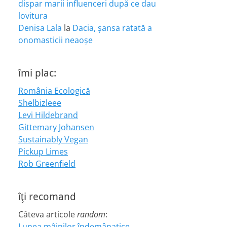
dispar marii influenceri după ce dau
lovitura
Denisa Lala
la
Dacia, șansa ratată a
onomasticii neaoșe
îmi plac:
România Ecologică
Shelbizleee
Levi Hildebrand
Gittemary Johansen
Sustainably Vegan
Pickup Limes
Rob Greenfield
îţi recomand
Câteva articole
random
:
Lunea mâinilor îndemânatice