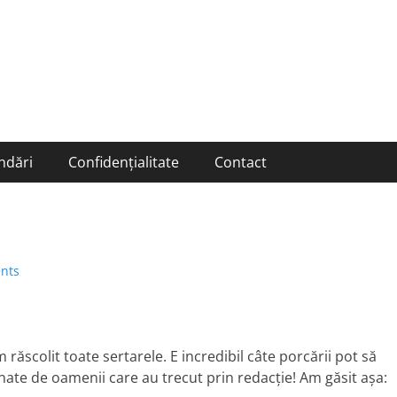
ndări
Confidențialitate
Contact
nts
 răscolit toate sertarele. E incredibil câte porcării pot să
ate de oamenii care au trecut prin redacţie! Am găsit aşa: