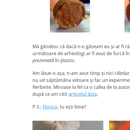
Mă gândesc că dacă n-o găseam eu şi ar fi ră
următoare de arheologi ar fi avut de furcă în
prezervată
în plastic.
Am lăsat-o aşa, n-am avut timp şi nici răbdar
nu uit săptămâna viitoare şi fac un experime
fierbinte. Miroase la fel ca o cafea de la aut
după ce am citit
articolul ăsta
.
P.S.:
Florico
, tu eşti bine?