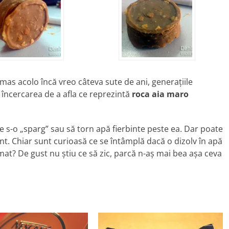
mas acolo încă vreo câteva sute de ani, generaţiile
 încercarea de a afla ce reprezintă
roca aia maro
e s-o „sparg” sau să torn apă fierbinte peste ea. Dar poate
nt. Chiar sunt curioasă ce se întâmplă dacă o dizolv în apă
omat? De gust nu ştiu ce să zic, parcă n-aş mai bea aşa ceva