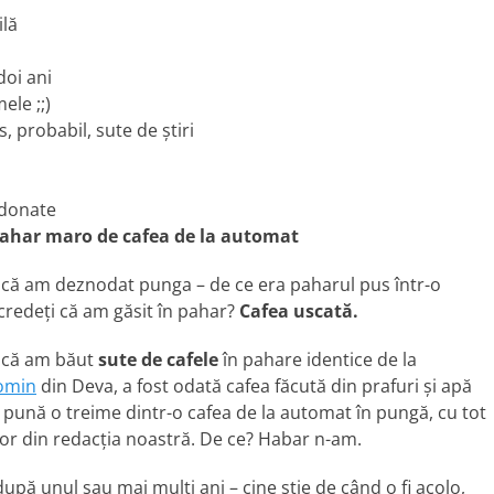
ilă
doi ani
ele ;;)
s, probabil, sute de ştiri
ndonate
pahar maro de cafea de la automat
a că am deznodat punga – de ce era paharul pus într-o
credeţi că am găsit în pahar?
Cafea uscată.
, că am băut
sute de cafele
în pahare identice de la
romin
din Deva, a fost odată cafea făcută din prafuri şi apă
 să pună o treime dintr-o cafea de la automat în pungă, cu tot
or din redacţia noastră. De ce? Habar n-am.
pă unul sau mai mulţi ani – cine ştie de când o fi acolo,