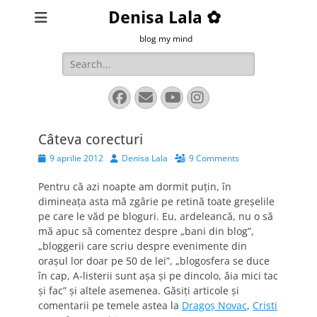
Denisa Lala ✿
blog my mind
Search
for:
Facebook
Email
YouTube
Instagram
Câteva corecturi
Posted
Author
9 aprilie 2012
Denisa Lala
9 Comments
on
Pentru că azi noapte am dormit puţin, în
dimineaţa asta mă zgârie pe retină toate greşelile
pe care le văd pe bloguri. Eu, ardeleancă, nu o să
mă apuc să comentez despre „bani din blog”,
„bloggerii care scriu despre evenimente din
oraşul lor doar pe 50 de lei”, „blogosfera se duce
în cap, A-listerii sunt aşa şi pe dincolo, ăia mici tac
şi fac” şi altele asemenea. Găsiţi articole şi
comentarii pe temele astea la
Dragoş Novac
,
Cristi