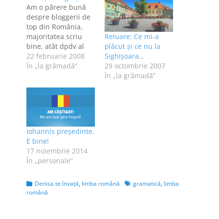
Am o părere bună
despre bloggerii de
top din România,
majoritatea scriu
Reluare: Ce mi-a
bine, atât dpdv al
plăcut şi ce nu la
scriiturii, cât şi în ce
22 februarie 2008
Sighişoara…
priveşte
În „la grămadă”
29 octombrie 2007
corectitudinea
În „la grămadă”
gramaticală. Dar
mulţi bloggeri fac
unele greşeli peste
care chiar nu pot să
trec. Nu de alta, da'-
Iohannis preşedinte.
mi zgârie retina. În
E bine!
tinereţe, am făcut
17 noiembrie 2014
corectură la câteva…
În „personale”
Categories
Tags
Denisa te învaţă
,
limba română
gramatică
,
limba
română