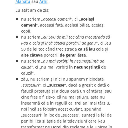
Manafu
sau
Arhi
.
Eu atât am de zis:
nu scriem
„aceeaşi oameni”
, ci
„aceiaşi
oameni”.
aceeaşi fată, acelaşi băiat, aceiaşi
copii.
nu scriem
„eu 500 de mii toc când trec strada să
i-au o cola şi încă câteva porcării de genu'”
, ci „eu
50 de lei toc când trec strada
ca să iau
cola şi
alte câteva
porcării
de genu’ ăsta
„.
nu scriem
„nu mai vorbiţi în necunoştiinţă de
cauză”
, ci „nu mai vorbiţi în
necunoştinţă
de
cauză”.
zău, nu scriem şi nici nu spunem niciodată
„succesuri”
, ci
„succese”
. dacă a greşit o dată o
fătucă prostuţă şi a doua oară un cântăreţ [sau
cine fras o fi zis-o, că nu mai ştiu?!], asta nu
înseamnă că e în regulă ca, trei ani mai târziu,
noi încă să folosim acest cuvânt. spunând
„succesuri” în loc de „succese”, sunteţi la fel de
penibili ca şi ăştia de la televiziuni care l-au
transformat pe Dorel din reclamele la Unirea în