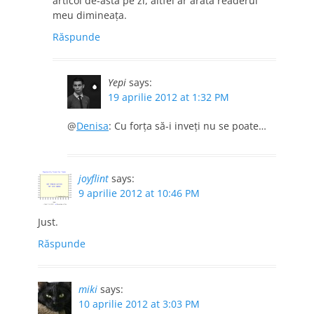
articol de-ăsta pe zi, altfel ar arăta readerul
meu dimineaţa.
Răspunde
Yepi
says:
19 aprilie 2012 at 1:32 PM
@
Denisa
: Cu forţa să-i inveţi nu se poate…
joyflint
says:
9 aprilie 2012 at 10:46 PM
Just.
Răspunde
miki
says:
10 aprilie 2012 at 3:03 PM