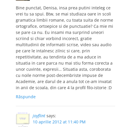
Bine punctat, Denisa, insa prea putini inteleg ce
vrei tu sa spui. Btw, se mai studiaza oare in scoli
gramatica limbii romane, cu toata suita de norme
ortografice, ortoepice si de punctuatie? Ca mie mi
se pare ca nu. Eu insami ma surprind uneori
scriind si chiar vorbind incorect, gratie
multitudinii de informatii scrise, video sau audio
pe care le intalnesc zilnic si care, prin
repetitivitate, au tendinta de a ma aduce in
situatia in care parca nu mai stiu forma corecta a
unor cuvinte, expresii… Situatia asta, coroborata
cu noile norme post-decembriste impuse de
Academie, are darul de a anula tot ce-am invatat
in anii de scoala, din care 4 la profil filo-istorie :D
Răspunde
joyflint
says:
10 aprilie 2012 at 11:40 PM