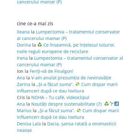
cancerului mamar (P)
cine ce-a mai zis
Ileana
la
Lumpectomia – tratamentul conservator
al cancerului mamar (P)
Dorina
la
Ce înseamnă, pe înțelesul tuturor,
noile reguli europene de reciclare
Irena
la
Lumpectomia – tratamentul conservator al
cancerului mamar (P)
Ion
la
Feriţi-vă de Finalgon!
Ana
la
V-am anulat prezumția de nevinovăție
Zarina
la
„Și-a făcut suma”.
Cum dispar marii
influenceri după ce dau lovitura
Cris
la
NOHA – Tu café, videoclipul
Ana
la
Noutăți despre sustenabilitate (7)
Marius
la
„Și-a făcut suma”.
Cum dispar marii
influenceri după ce dau lovitura
Denisa Lala
la
Dacia, șansa ratată a onomasticii
neaoșe