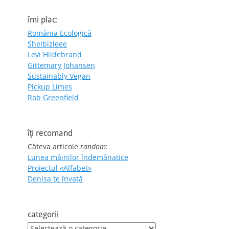
îmi plac:
România Ecologică
Shelbizleee
Levi Hildebrand
Gittemary Johansen
Sustainably Vegan
Pickup Limes
Rob Greenfield
îţi recomand
Câteva articole
random
:
Lunea mâinilor îndemânatice
Proiectul «Alfabet»
Denisa te învaţă
categorii
categorii