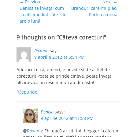
Navigare
← Previous
Next →
Previous
Next
Denisa te învaţă: cum
Branduri care-mi plac.
în
post:
post:
să afli imediat câte zile
Partea a doua
articole
are o lună
9 thoughts on “Câteva corecturi”
Roxana
says:
9 aprilie 2012 at 5:54 PM
Adevarul e că, uneori, e nevoie şi de astfel de
corecturi! Poate se prinde cineva, poate învaţă
altcineva… nu iese nimic rău din asta!
Răspunde
Denisa
says:
9 aprilie 2012 at 11:58 PM
@
Roxana
: Eh, dacă ar citi toţi bloggerii câte un