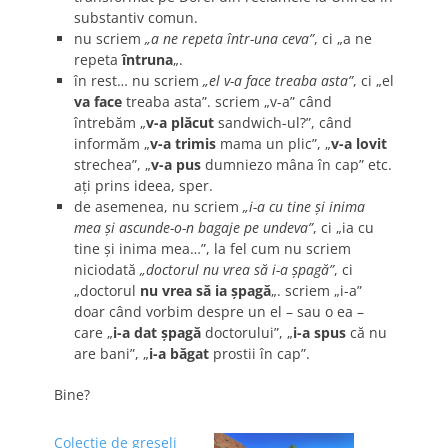
substantiv comun.
nu scriem
„a ne repeta într-una ceva”
, ci „a ne
repeta
întruna
„.
în rest… nu scriem
„el v-a face treaba asta”
, ci „el
va face
treaba asta”. scriem „v-a” când
întrebăm „
v-a plăcut
sandwich-ul?”, când
informăm „
v-a trimis
mama un plic”, „
v-a lovit
strechea”, „
v-a pus
dumniezo mâna în cap” etc.
aţi prins ideea, sper.
de asemenea, nu scriem
„i-a cu tine şi inima
mea şi ascunde-o-n bagaje pe undeva”
, ci „ia cu
tine şi inima mea…”, la fel cum nu scriem
niciodată
„doctorul nu vrea să i-a şpagă”
, ci
„doctorul
nu vrea să ia şpagă
„. scriem „i-a”
doar când vorbim despre un el – sau o ea –
care „
i-a dat şpagă
doctorului”, „
i-a spus
că nu
are bani”, „
i-a băgat
prostii în cap”.
Bine?
Colecţie de greşeli