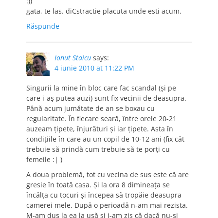
:))
gata, te las. diCstractie placuta unde esti acum.
Răspunde
Ionut Staicu
says:
4 iunie 2010 at 11:22 PM
Singurii la mine în bloc care fac scandal (și pe
care i-aș putea auzi) sunt fix vecinii de deasupra.
Până acum jumătate de an se boxau cu
regularitate. În fiecare seară, între orele 20-21
auzeam țipete, înjurături și iar țipete. Asta în
condițiile în care au un copil de 10-12 ani (fix cât
trebuie să prindă cum trebuie să te porți cu
femeile :| )
A doua problemă, tot cu vecina de sus este că are
gresie în toată casa. Și la ora 8 dimineața se
încălța cu tocuri și începea să tropăie deasupra
camerei mele. După o perioadă n-am mai rezista.
M-am dus la ea la ușă și i-am zis că dacă nu-și