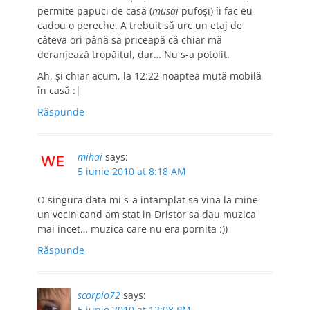
permite papuci de casă (
musai
pufoși) îi fac eu
cadou o pereche. A trebuit să urc un etaj de
câteva ori până să priceapă că chiar mă
deranjează tropăitul, dar… Nu s-a potolit.
Ah, și chiar acum, la 12:22 noaptea mută mobilă
în casă :|
Răspunde
mihai
says:
5 iunie 2010 at 8:18 AM
O singura data mi s-a intamplat sa vina la mine
un vecin cand am stat in Dristor sa dau muzica
mai incet… muzica care nu era pornita :))
Răspunde
scorpio72
says:
5 iunie 2010 at 12:08 PM