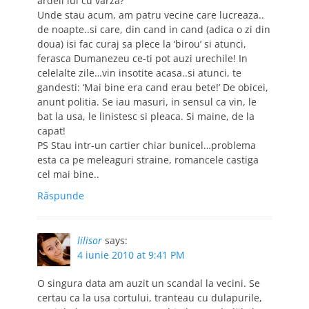
ardeii lui cu varza?
Unde stau acum, am patru vecine care lucreaza..
de noapte..si care, din cand in cand (adica o zi din
doua) isi fac curaj sa plece la ‘birou’ si atunci,
ferasca Dumanezeu ce-ti pot auzi urechile! In
celelalte zile…vin insotite acasa..si atunci, te
gandesti: ‘Mai bine era cand erau bete!’ De obicei,
anunt politia. Se iau masuri, in sensul ca vin, le
bat la usa, le linistesc si pleaca. Si maine, de la
capat!
PS Stau intr-un cartier chiar bunicel…problema
esta ca pe meleaguri straine, romancele castiga
cel mai bine..
Răspunde
lilisor
says:
4 iunie 2010 at 9:41 PM
O singura data am auzit un scandal la vecini. Se
certau ca la usa cortului, tranteau cu dulapurile,