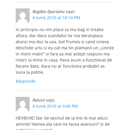
Bogdan Epureanu
says:
4 iunie 2010 at 10:14 PM
In principiu nu imi place sa ma bag in treaba
altora, dar daca scandalul lor ma deranjeaza
atunci ma duc la usa, bat frumos si cand cineva
deschide urlu si eu cat ma tin plamanii un „Liniste
in morti matii!” si fara sa mai astept raspuns ma
intorc la mine in casa. Pana acum a functionat de
fiecare data; daca nu ar functiona probabil as
suna la politie.
Răspunde
Raluca
says:
4 iunie 2010 at 9:40 PM
HE!HE!HE! Dar de vecinul de la trei iti mai aduci
aminte? Nenea ala care ne facea avansuri? Si de