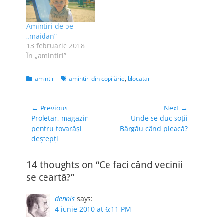
că aveam program
de apă caldă de
Amintiri de pe
două sau trei ori pe
„maidan”
săptămână,…
13 februarie 2018
În „amintiri”
Categories
Tags
amintiri
amintiri din copilărie
,
blocatar
Navigare
← Previous
Next →
Previous
Next
Proletar, magazin
Unde se duc soții
în
post:
post:
pentru tovarăși
Bârgău când pleacă?
articole
deștepți
14 thoughts on “Ce faci când vecinii
se ceartă?”
dennis
says:
4 iunie 2010 at 6:11 PM