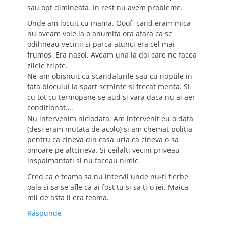
sau opt dimineata. In rest nu avem probleme.
Unde am locuit cu mama. Ooof, cand eram mica
nu aveam voie la o anumita ora afara ca se
odihneau vecinii si parca atunci era cel mai
frumos. Era nasol. Aveam una la doi care ne facea
zilele fripte.
Ne-am obisnuit cu scandalurile sau cu noptile in
fata blocului la spart seminte si frecat menta. Si
cu tot cu termopane se aud si vara daca nu ai aer
conditionat….
Nu intervenim niciodata. Am intervenit eu o data
(desi eram mutata de acolo) si am chemat politia
pentru ca cineva din casa urla ca cineva o sa
omoare pe altcineva. Si ceilalti vecini priveau
inspaimantati si nu faceau nimic.
Cred ca e teama sa nu intervii unde nu-ti fierbe
oala si sa se afle ca ai fost tu si sa ti-o iei. Maica-
mii de asta ii era teama.
Răspunde