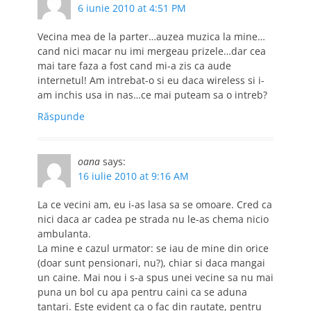
6 iunie 2010 at 4:51 PM
Vecina mea de la parter…auzea muzica la mine…
cand nici macar nu imi mergeau prizele…dar cea
mai tare faza a fost cand mi-a zis ca aude
internetul! Am intrebat-o si eu daca wireless si i-
am inchis usa in nas…ce mai puteam sa o intreb?
Răspunde
oana
says:
16 iulie 2010 at 9:16 AM
La ce vecini am, eu i-as lasa sa se omoare. Cred ca
nici daca ar cadea pe strada nu le-as chema nicio
ambulanta.
La mine e cazul urmator: se iau de mine din orice
(doar sunt pensionari, nu?), chiar si daca mangai
un caine. Mai nou i s-a spus unei vecine sa nu mai
puna un bol cu apa pentru caini ca se aduna
tantari. Este evident ca o fac din rautate, pentru