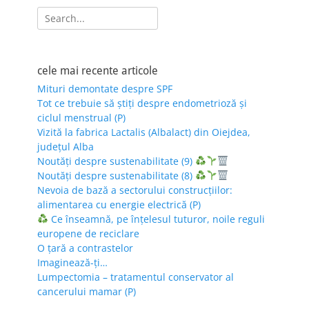
Search
for:
cele mai recente articole
Mituri demontate despre SPF
Tot ce trebuie să știți despre endometrioză și
ciclul menstrual (P)
Vizită la fabrica Lactalis (Albalact) din Oiejdea,
județul Alba
Noutăți despre sustenabilitate (9)
Noutăți despre sustenabilitate (8)
Nevoia de bază a sectorului construcțiilor:
alimentarea cu energie electrică (P)
Ce înseamnă, pe înțelesul tuturor, noile reguli
europene de reciclare
O țară a contrastelor
Imaginează-ți…
Lumpectomia – tratamentul conservator al
cancerului mamar (P)