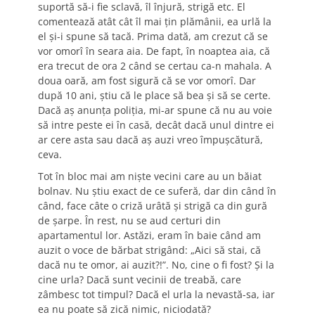
suportă să-i fie sclavă, îl înjură, strigă etc. El
comentează atât cât îl mai țin plămânii, ea urlă la
el și-i spune să tacă. Prima dată, am crezut că se
vor omorî în seara aia. De fapt, în noaptea aia, că
era trecut de ora 2 când se certau ca-n mahala. A
doua oară, am fost sigură că se vor omorî. Dar
după 10 ani, știu că le place să bea și să se certe.
Dacă aș anunța poliția, mi-ar spune că nu au voie
să intre peste ei în casă, decât dacă unul dintre ei
ar cere asta sau dacă aș auzi vreo împușcătură,
ceva.
Tot în bloc mai am niște vecini care au un băiat
bolnav. Nu știu exact de ce suferă, dar din când în
când, face câte o criză urâtă și strigă ca din gură
de șarpe. În rest, nu se aud certuri din
apartamentul lor. Astăzi, eram în baie când am
auzit o voce de bărbat strigând: „Aici să stai, că
dacă nu te omor, ai auzit?!”. No, cine o fi fost? Și la
cine urla? Dacă sunt vecinii de treabă, care
zâmbesc tot timpul? Dacă el urla la nevastă-sa, iar
ea nu poate să zică nimic, niciodată?