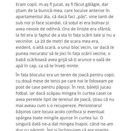
Eram copil, m-aș fi jucat, aș fi făcut gălăgie, dar
știam de la bunică-mea, care locuise anterior în
apartamentul ăla, că dacă faci „pâs”, vine tanti de
sub noi și face scandal, că soțul ei era bolnav și
avea nevoie de odihnă. Ora de liniște era sfântă;
la fel era și faptul de a sta în fața scării tale și nu a
vecinilor. La 20 de metri de scara mea era,
evident, o altă scară, a unui bloc vecin, iar dacă te
punea necuratu’ să te joci în fața scării vecine, o
babă scârboasă avea grijă să-ți arunce o oală de
apă în cap, ca să te înveți minte.
În fața blocului era un teren de joacă pentru copii,
cu două mese de tenis pe care noi le foloseam pe
post de case pentru păpuși. În rest, băieții jucau
fotbal, iar dacă scăpau mingea în curtea casei ce
avea peretele lipit de terenul de joacă, știau că nu
mai aveau cum s-o recupereze. Pensionarul
bășinos care locuia acolo confisca și eventual
spărgea toate mingile ajunse în curtea lui. O
singură dată ne-a dat mingea înapoi, când ne-am
dus cu părinții. Îmi și închipuiam că are pivnița