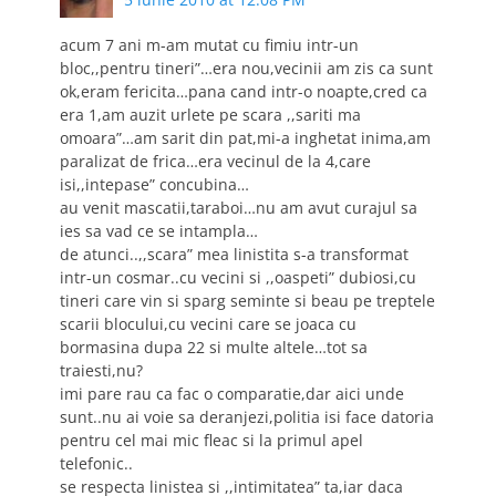
acum 7 ani m-am mutat cu fimiu intr-un
bloc,,pentru tineri”…era nou,vecinii am zis ca sunt
ok,eram fericita…pana cand intr-o noapte,cred ca
era 1,am auzit urlete pe scara ,,sariti ma
omoara”…am sarit din pat,mi-a inghetat inima,am
paralizat de frica…era vecinul de la 4,care
isi,,intepase” concubina…
au venit mascatii,taraboi…nu am avut curajul sa
ies sa vad ce se intampla…
de atunci..,,scara” mea linistita s-a transformat
intr-un cosmar..cu vecini si ,,oaspeti” dubiosi,cu
tineri care vin si sparg seminte si beau pe treptele
scarii blocului,cu vecini care se joaca cu
bormasina dupa 22 si multe altele…tot sa
traiesti,nu?
imi pare rau ca fac o comparatie,dar aici unde
sunt..nu ai voie sa deranjezi,politia isi face datoria
pentru cel mai mic fleac si la primul apel
telefonic..
se respecta linistea si ,,intimitatea” ta,iar daca