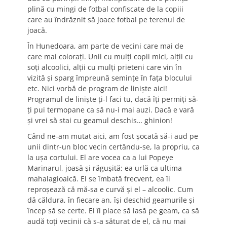
plină cu mingi de fotbal confiscate de la copiii
care au îndrăznit să joace fotbal pe terenul de
joacă.
În Hunedoara, am parte de vecini care mai de
care mai colorați. Unii cu mulți copii mici, alții cu
soți alcoolici, alții cu mulți prieteni care vin în
vizită și sparg împreună semințe în fața blocului
etc. Nici vorbă de program de liniște aici!
Programul de liniște ți-l faci tu, dacă îți permiți să-
ți pui termopane ca să nu-i mai auzi. Dacă e vară
și vrei să stai cu geamul deschis… ghinion!
Când ne-am mutat aici, am fost șocată să-i aud pe
unii dintr-un bloc vecin certându-se, la propriu, ca
la ușa cortului. El are vocea ca a lui Popeye
Marinarul, joasă și răgușită; ea urlă ca ultima
mahalagioaică. El se îmbată frecvent, ea îi
reproșează că mă-sa e curvă și el – alcoolic. Cum
dă căldura, în fiecare an, își deschid geamurile și
încep să se certe. Ei îi place să iasă pe geam, ca să
audă toți vecinii că s-a săturat de el, că nu mai