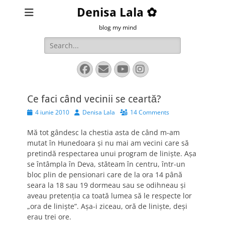
Denisa Lala ✿
blog my mind
Search
for:
Facebook
Email
YouTube
Instagram
Ce faci când vecinii se ceartă?
Posted
Author
4 iunie 2010
Denisa Lala
14 Comments
on
Mă tot gândesc la chestia asta de când m-am
mutat în Hunedoara și nu mai am vecini care să
pretindă respectarea unui program de liniște. Așa
se întâmpla în Deva, stăteam în centru, într-un
bloc plin de pensionari care de la ora 14 până
seara la 18 sau 19 dormeau sau se odihneau și
aveau pretenția ca toată lumea să le respecte lor
„ora de liniște”. Așa-i ziceau, oră de liniște, deși
erau trei ore.