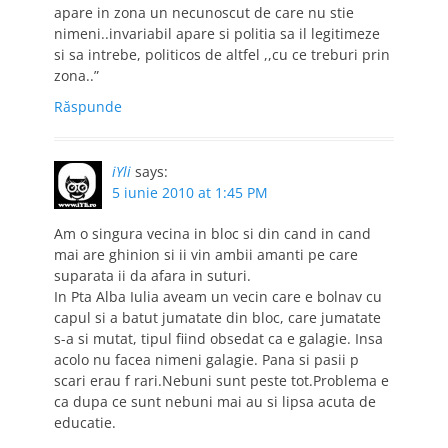
apare in zona un necunoscut de care nu stie
nimeni..invariabil apare si politia sa il legitimeze
si sa intrebe, politicos de altfel ,,cu ce treburi prin
zona..”
Răspunde
iYli
says:
5 iunie 2010 at 1:45 PM
Am o singura vecina in bloc si din cand in cand
mai are ghinion si ii vin ambii amanti pe care
suparata ii da afara in suturi.
In Pta Alba Iulia aveam un vecin care e bolnav cu
capul si a batut jumatate din bloc, care jumatate
s-a si mutat, tipul fiind obsedat ca e galagie. Insa
acolo nu facea nimeni galagie. Pana si pasii p
scari erau f rari.Nebuni sunt peste tot.Problema e
ca dupa ce sunt nebuni mai au si lipsa acuta de
educatie.