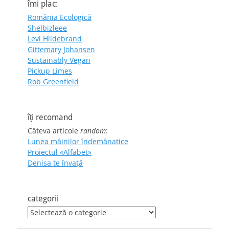
îmi plac:
România Ecologică
Shelbizleee
Levi Hildebrand
Gittemary Johansen
Sustainably Vegan
Pickup Limes
Rob Greenfield
îţi recomand
Câteva articole
random
:
Lunea mâinilor îndemânatice
Proiectul «Alfabet»
Denisa te învaţă
categorii
categorii