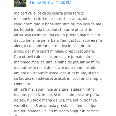
4 iunie 2010 at 11:08 PM
ma cert cu ei pt ca se cearta prea tare :))
mie unele certuri mi se par chiar amuzante.
cand eram mic, o baba imputita nu ma lasa sa ma
joc fotbal in fata blocului chipurile pt ca stric
iarba. asa ca impreuna cu un prieten mai mic am
dat cu benzina pe iarba si i’am dat foc. apoi ea m’a
alergat cu o bordura sa’mi dea in cap. nu m’a
prins. dar mi’a spart mingea. drept razbunare,
i’am otravit cainele. acum ea are jumate din
inaltimea mea, se uita la mine de jos, iar pe mine
ma bufneste rasul de fiecare data cand imi aduc
aminte de treburile astea. dar sunt multe, si risc
sa fac aici un adevarat articol, in locul unui simplu
comment.
ah, sa’ti mai spun inca una tare. stateam intr’o
noapte, pe la 3, in pat, si din senin imi vine pofta
de sex. nu fac o mana de urs, ma abtin. doar ca
vecinii de la 8 exact asta prestau. si femeia tipa
din toti plamanii. si eu muream singur in camera