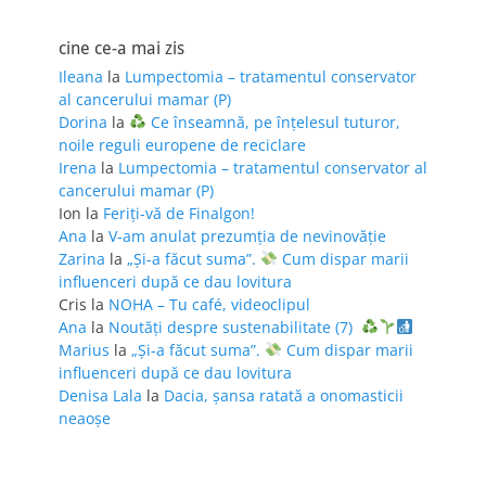
cine ce-a mai zis
Ileana
la
Lumpectomia – tratamentul conservator
al cancerului mamar (P)
Dorina
la
Ce înseamnă, pe înțelesul tuturor,
noile reguli europene de reciclare
Irena
la
Lumpectomia – tratamentul conservator al
cancerului mamar (P)
Ion
la
Feriţi-vă de Finalgon!
Ana
la
V-am anulat prezumția de nevinovăție
Zarina
la
„Și-a făcut suma”.
Cum dispar marii
influenceri după ce dau lovitura
Cris
la
NOHA – Tu café, videoclipul
Ana
la
Noutăți despre sustenabilitate (7)
Marius
la
„Și-a făcut suma”.
Cum dispar marii
influenceri după ce dau lovitura
Denisa Lala
la
Dacia, șansa ratată a onomasticii
neaoșe