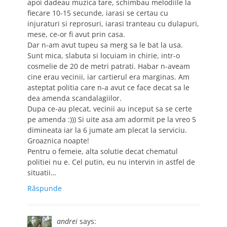
apoi dadeau muzica tare, schimbau melodiile la
fiecare 10-15 secunde, iarasi se certau cu
injuraturi si reprosuri, iarasi tranteau cu dulapuri,
mese, ce-or fi avut prin casa.
Dar n-am avut tupeu sa merg sa le bat la usa.
Sunt mica, slabuta si locuiam in chirie, intr-o
cosmelie de 20 de metri patrati. Habar n-aveam
cine erau vecinii, iar cartierul era marginas. Am
asteptat politia care n-a avut ce face decat sa le
dea amenda scandalagiilor.
Dupa ce-au plecat, vecinii au inceput sa se certe
pe amenda :))) Si uite asa am adormit pe la vreo 5
dimineata iar la 6 jumate am plecat la serviciu.
Groaznica noapte!
Pentru o femeie, alta solutie decat chematul
politiei nu e. Cel putin, eu nu intervin in astfel de
situatii…
Răspunde
andrei
says: