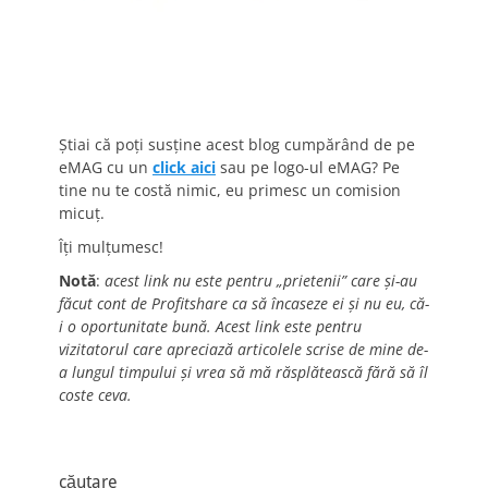
Știai că poți susține acest blog cumpărând de pe
eMAG cu un
click aici
sau pe logo-ul eMAG? Pe
tine nu te costă nimic, eu primesc un comision
micuț.
Îți mulțumesc!
Notă
:
acest link nu este pentru „prietenii” care și-au
făcut cont de Profitshare ca să încaseze ei și nu eu, că-
i o oportunitate bună. Acest link este pentru
vizitatorul care apreciază articolele scrise de mine de-
a lungul timpului și vrea să mă răsplătească fără să îl
coste ceva.
căutare