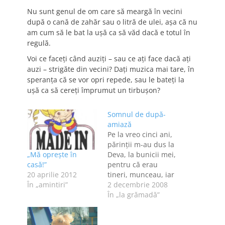
Nu sunt genul de om care să meargă în vecini
după o cană de zahăr sau o litră de ulei, așa că nu
am cum să le bat la ușă ca să văd dacă e totul în
regulă.
Voi ce faceți când auziți – sau ce ați face dacă ați
auzi – strigăte din vecini? Dați muzica mai tare, în
speranța că se vor opri repede, sau le bateți la
ușă ca să cereți împrumut un tirbușon?
Somnul de după-
amiază
Pe la vreo cinci ani,
părinţii m-au dus la
„Mă opreşte în
Deva, la bunicii mei,
casă!”
pentru că erau
20 aprilie 2012
tineri, munceau, iar
În „amintiri”
buncii aveau prea
2 decembrie 2008
mult timp liber, apă
În „la grămadă”
caldă în fiecare zi
[noi stăteam în
Orăştie şi ţin minte