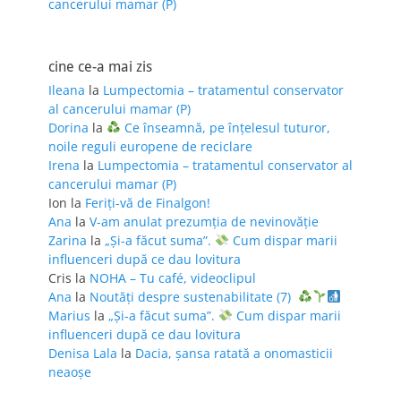
cancerului mamar (P)
cine ce-a mai zis
Ileana
la
Lumpectomia – tratamentul conservator
al cancerului mamar (P)
Dorina
la
Ce înseamnă, pe înțelesul tuturor,
noile reguli europene de reciclare
Irena
la
Lumpectomia – tratamentul conservator al
cancerului mamar (P)
Ion
la
Feriţi-vă de Finalgon!
Ana
la
V-am anulat prezumția de nevinovăție
Zarina
la
„Și-a făcut suma”.
Cum dispar marii
influenceri după ce dau lovitura
Cris
la
NOHA – Tu café, videoclipul
Ana
la
Noutăți despre sustenabilitate (7)
Marius
la
„Și-a făcut suma”.
Cum dispar marii
influenceri după ce dau lovitura
Denisa Lala
la
Dacia, șansa ratată a onomasticii
neaoșe