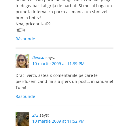
tu degeaba si ai grija de barbat. Si musai baga un
prunc la interval ca parca as manca un shnitzel
bun la botez!
Noa, priceput-ai??
:)))))))
Răspunde
Denisa
says:
10 martie 2009 at 11:39 PM
Draci verzi, astea-s comentariile pe care le
pierdusem când mi s-a şters un post… în ianuarie!
Tulai!
Răspunde
2/2
says:
10 martie 2009 at 11:52 PM