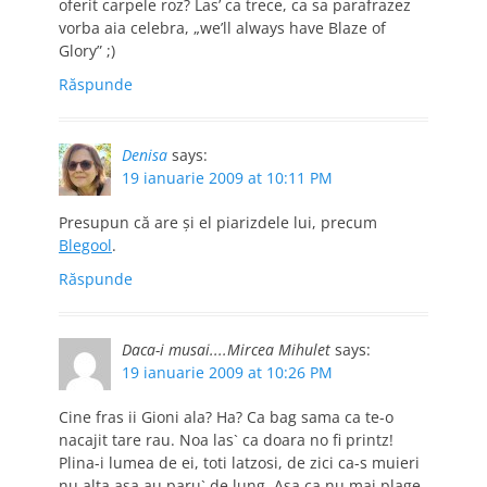
oferit carpele roz? Las’ ca trece, ca sa parafrazez
vorba aia celebra, „we’ll always have Blaze of
Glory” ;)
Răspunde
Denisa
says:
19 ianuarie 2009 at 10:11 PM
Presupun că are şi el piarizdele lui, precum
Blegool
.
Răspunde
Daca-i musai....Mircea Mihulet
says:
19 ianuarie 2009 at 10:26 PM
Cine fras ii Gioni ala? Ha? Ca bag sama ca te-o
nacajit tare rau. Noa las` ca doara no fi printz!
Plina-i lumea de ei, toti latzosi, de zici ca-s muieri
nu alta asa au paru` de lung. Asa ca nu mai plage