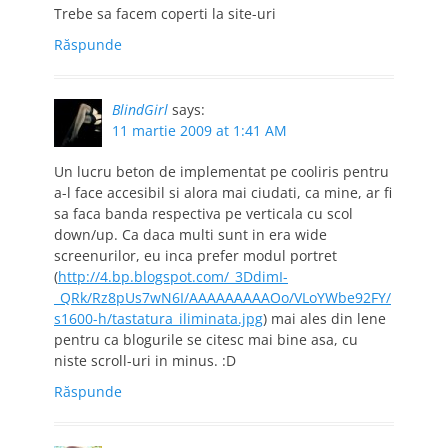
Trebe sa facem coperti la site-uri
Răspunde
BlindGirl
says:
11 martie 2009 at 1:41 AM
Un lucru beton de implementat pe cooliris pentru
a-l face accesibil si alora mai ciudati, ca mine, ar fi
sa faca banda respectiva pe verticala cu scol
down/up. Ca daca multi sunt in era wide
screenurilor, eu inca prefer modul portret
(
http://4.bp.blogspot.com/_3DdimI-
_QRk/Rz8pUs7wN6I/AAAAAAAAAOo/VLoYWbe92FY/
s1600-h/tastatura_iliminata.jpg
) mai ales din lene
pentru ca blogurile se citesc mai bine asa, cu
niste scroll-uri in minus. :D
Răspunde