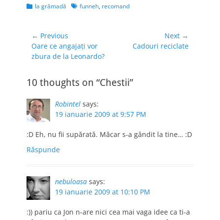
Categories
Tags
la grămadă
funneh
,
recomand
Navigare
← Previous
Next →
Previous
Next
Oare ce angajaţi vor
Cadouri reciclate
în
post:
post:
zbura de la Leonardo?
articole
10 thoughts on “Chestii”
Robintel
says:
19 ianuarie 2009 at 9:57 PM
:D Eh, nu fii supărată. Măcar s-a gândit la tine… :D
Răspunde
nebuloasa
says:
19 ianuarie 2009 at 10:10 PM
:)) pariu ca Jon n-are nici cea mai vaga idee ca ti-a