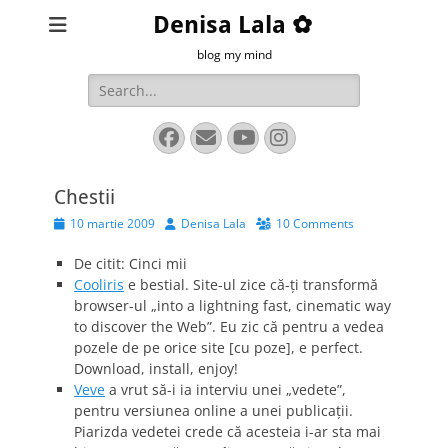
Denisa Lala ✿
blog my mind
Search
for:
Facebook
Email
YouTube
Instagram
Chestii
Posted
Author
10 martie 2009
Denisa Lala
10 Comments
on
De citit: Cinci mii
Cooliris
e bestial. Site-ul zice că-ţi transformă
browser-ul „into a lightning fast, cinematic way
to discover the Web”. Eu zic că pentru a vedea
pozele de pe orice site [cu poze], e perfect.
Download, install, enjoy!
Veve
a vrut să-i ia interviu unei „vedete”,
pentru versiunea online a unei publicaţii.
Piarizda vedetei crede că acesteia i-ar sta mai