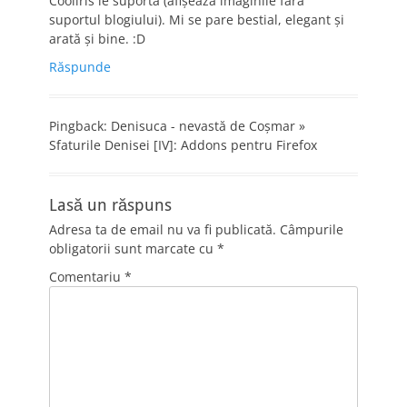
Cooliris le suportă (afişează imaginile fără
suportul blogiului). Mi se pare bestial, elegant şi
arată şi bine. :D
Răspunde
Pingback: Denisuca - nevastă de Coşmar »
Sfaturile Denisei [IV]: Addons pentru Firefox
Lasă un răspuns
Adresa ta de email nu va fi publicată.
Câmpurile
obligatorii sunt marcate cu
*
Comentariu
*