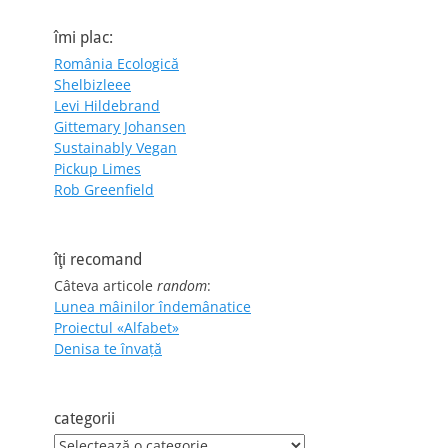
îmi plac:
România Ecologică
Shelbizleee
Levi Hildebrand
Gittemary Johansen
Sustainably Vegan
Pickup Limes
Rob Greenfield
îţi recomand
Câteva articole
random
:
Lunea mâinilor îndemânatice
Proiectul «Alfabet»
Denisa te învaţă
categorii
categorii