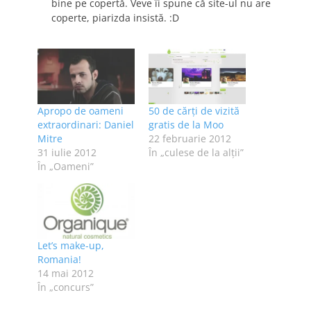
bine pe copertă. Veve îi spune că site-ul nu are
coperte, piarizda insistă. :D
Apropo de oameni
50 de cărţi de vizită
extraordinari: Daniel
gratis de la Moo
Mitre
22 februarie 2012
31 iulie 2012
În „culese de la alţii”
În „Oameni”
Let’s make-up,
Romania!
14 mai 2012
În „concurs”