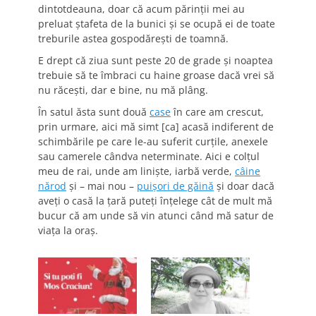
dintotdeauna, doar că acum părinţii mei au
preluat ştafeta de la bunici şi se ocupă ei de toate
treburile astea gospodăreşti de toamnă.
E drept că ziua sunt peste 20 de grade şi noaptea
trebuie să te îmbraci cu haine groase dacă vrei să
nu răceşti, dar e bine, nu mă plâng.
În satul ăsta sunt două
case
în care am crescut,
prin urmare, aici mă simt [ca] acasă indiferent de
schimbările pe care le-au suferit curţile, anexele
sau camerele cândva neterminate. Aici e colţul
meu de rai, unde am linişte, iarbă verde,
câine
nărod
şi – mai nou –
puişori de găină
şi doar dacă
aveţi o casă la ţară puteţi înţelege cât de mult mă
bucur că am unde să vin atunci când mă satur de
viaţa la oraş.