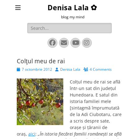
Denisa Lala ✿
blog my mind
Search
for:
Facebook
Email
YouTube
Instagram
Colţul meu de rai
Posted
Author
7 octombrie 2012
Denisa Lala
4 Comments
on
Colţul meu de rai se află
într-un sat din judeţul
Hunedoara. E satul din
istoria familiei mele
[sintagmă împrumutată
de la Adi Ciubotaru, care
a scris despre sate,
oraşe şi ţăranii de
oraş,
aici
:
„În istoria fiecărei familii româneşti se află