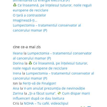
alimentarea cu energie electrică (P)
Ce înseamnă, pe înțelesul tuturor, noile reguli
europene de reciclare
O țară a contrastelor
Imaginează-ți…
Lumpectomia – tratamentul conservator al
cancerului mamar (P)
cine ce-a mai zis
Ileana
la
Lumpectomia – tratamentul conservator
al cancerului mamar (P)
Dorina
la
Ce înseamnă, pe înțelesul tuturor,
noile reguli europene de reciclare
Irena
la
Lumpectomia – tratamentul conservator al
cancerului mamar (P)
Ion
la
Feriţi-vă de Finalgon!
Ana
la
V-am anulat prezumția de nevinovăție
Zarina
la
„Și-a făcut suma”.
Cum dispar marii
influenceri după ce dau lovitura
Cris
la
NOHA – Tu café, videoclipul