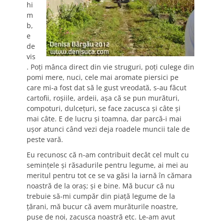
hi
m
b,
e
de
vis
. Poţi mânca direct din vie struguri, poţi culege din
pomi mere, nuci, cele mai aromate piersici pe
care mi-a fost dat să le gust vreodată, s-au făcut
cartofii, roşiile, ardeii, aşa că se pun murături,
compoturi, dulceţuri, se face zacusca şi câte şi
mai câte. E de lucru şi toamna, dar parcă-i mai
uşor atunci când vezi deja roadele muncii tale de
peste vară.
Eu recunosc că n-am contribuit decât cel mult cu
seminţele şi răsadurile pentru legume, ai mei au
meritul pentru tot ce se va găsi la iarnă în cămara
noastră de la oraş; şi e bine. Mă bucur că nu
trebuie să-mi cumpăr din piaţă legume de la
ţărani, mă bucur că avem murăturile noastre,
puse de noi, zacusca noastră etc. Le-am avut