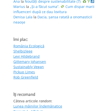
Ana
la
Noutăți despre sustenabilitate (7)
Marius
la
„Și-a făcut suma”.
Cum dispar marii
influenceri după ce dau lovitura
Denisa Lala
la
Dacia, șansa ratată a onomasticii
neaoșe
îmi plac:
România Ecologică
Shelbizleee
Levi Hildebrand
Gittemary Johansen
Sustainably Vegan
Pickup Limes
Rob Greenfield
îţi recomand
Câteva articole
random
:
Lunea mâinilor îndemânatice