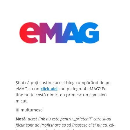
Știai că poți susține acest blog cumpărând de pe
eMAG cu un
click aici
sau pe logo-ul eMAG? Pe
tine nu te costă nimic, eu primesc un comision
micuț.
Îți mulțumesc!
Notă
:
acest link nu este pentru „prietenii” care și-au
făcut cont de Profitshare ca să încaseze ei și nu eu, că-