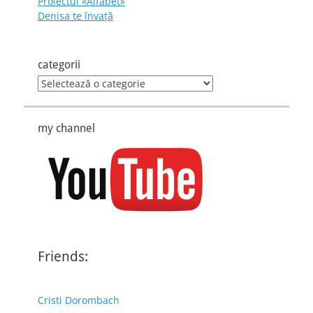
Proiectul «Alfabet»
Denisa te învaţă
categorii
categorii
my channel
Friends:
Cristi Dorombach