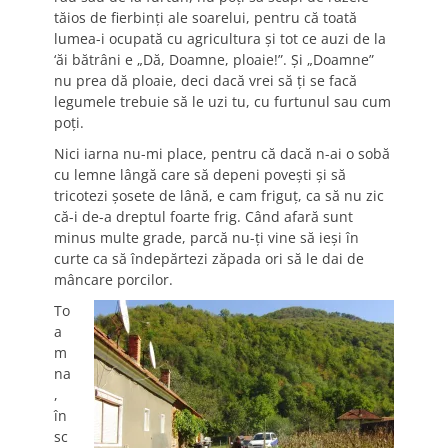
tăios de fierbinţi ale soarelui, pentru că toată
lumea-i ocupată cu agricultura şi tot ce auzi de la
‘ăi bătrâni e „Dă, Doamne, ploaie!”. Şi „Doamne”
nu prea dă ploaie, deci dacă vrei să ţi se facă
legumele trebuie să le uzi tu, cu furtunul sau cum
poţi.
Nici iarna nu-mi place, pentru că dacă n-ai o sobă
cu lemne lângă care să depeni poveşti şi să
tricotezi şosete de lână, e cam friguţ, ca să nu zic
că-i de-a dreptul foarte frig. Când afară sunt
minus multe grade, parcă nu-ţi vine să ieşi în
curte ca să îndepărtezi zăpada ori să le dai de
mâncare porcilor.
To
a
m
na
,
în
sc