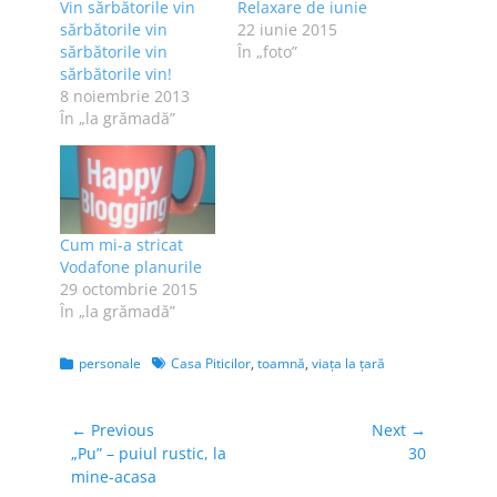
Vin sărbătorile vin
Relaxare de iunie
sărbătorile vin
22 iunie 2015
sărbătorile vin
În „foto”
sărbătorile vin!
8 noiembrie 2013
În „la grămadă”
Cum mi-a stricat
Vodafone planurile
29 octombrie 2015
În „la grămadă”
Categories
Tags
personale
Casa Piticilor
,
toamnă
,
viaţa la ţară
Navigare
← Previous
Next →
Previous
Next
„Pu” – puiul rustic, la
30
în
post:
post:
mine-acasa
articole