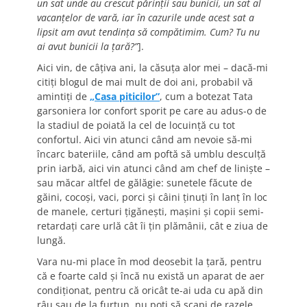
un sat unde au crescut părinţii sau bunicii, un sat al
vacanţelor de vară, iar în cazurile unde acest sat a
lipsit am avut tendinţa să compătimim. Cum? Tu nu
ai avut bunicii la ţară?”
].
Aici vin, de câţiva ani, la căsuţa alor mei – dacă-mi
citiţi blogul de mai mult de doi ani, probabil vă
amintiţi de
„Casa piticilor”
, cum a botezat Tata
garsoniera lor confort sporit pe care au adus-o de
la stadiul de poiată la cel de locuinţă cu tot
confortul. Aici vin atunci când am nevoie să-mi
încarc bateriile, când am poftă să umblu desculţă
prin iarbă, aici vin atunci când am chef de linişte –
sau măcar altfel de gălăgie: sunetele făcute de
găini, cocoşi, vaci, porci şi câini ţinuţi în lanţ în loc
de manele, certuri ţigăneşti, maşini şi copii semi-
retardaţi care urlă cât îi ţin plămânii, cât e ziua de
lungă.
Vara nu-mi place în mod deosebit la ţară, pentru
că e foarte cald şi încă nu există un aparat de aer
condiţionat, pentru că oricât te-ai uda cu apă din
râu sau de la furtun, nu poţi să scapi de razele