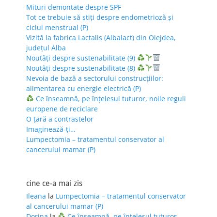
Mituri demontate despre SPF
Tot ce trebuie să știți despre endometrioză și
ciclul menstrual (P)
Vizită la fabrica Lactalis (Albalact) din Oiejdea,
județul Alba
Noutăți despre sustenabilitate (9)
Noutăți despre sustenabilitate (8)
Nevoia de bază a sectorului construcțiilor:
alimentarea cu energie electrică (P)
Ce înseamnă, pe înțelesul tuturor, noile reguli
europene de reciclare
O țară a contrastelor
Imaginează-ți…
Lumpectomia – tratamentul conservator al
cancerului mamar (P)
cine ce-a mai zis
Ileana
la
Lumpectomia – tratamentul conservator
al cancerului mamar (P)
Dorina
la
Ce înseamnă, pe înțelesul tuturor,