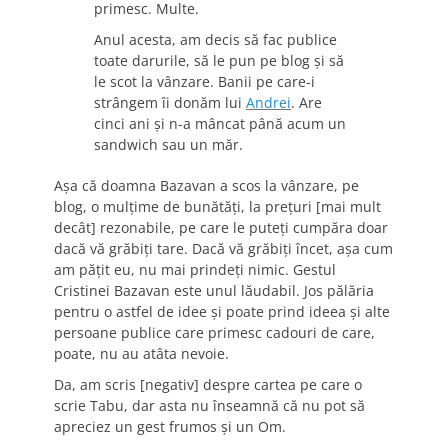
primesc. Multe.
Anul acesta, am decis să fac publice
toate darurile, să le pun pe blog şi să
le scot la vânzare. Banii pe care-i
strângem îi donăm lui
Andrei
. Are
cinci ani şi n-a mâncat până acum un
sandwich sau un măr.
Aşa că doamna Bazavan a scos la vânzare, pe
blog, o mulţime de bunătăţi, la preţuri [mai mult
decât] rezonabile, pe care le puteţi cumpăra doar
dacă vă grăbiţi tare. Dacă vă grăbiţi încet, aşa cum
am păţit eu, nu mai prindeţi nimic. Gestul
Cristinei Bazavan este unul lăudabil. Jos pălăria
pentru o astfel de idee şi poate prind ideea şi alte
persoane publice care primesc cadouri de care,
poate, nu au atâta nevoie.
Da, am scris [negativ] despre cartea pe care o
scrie Tabu, dar asta nu înseamnă că nu pot să
apreciez un gest frumos şi un Om.