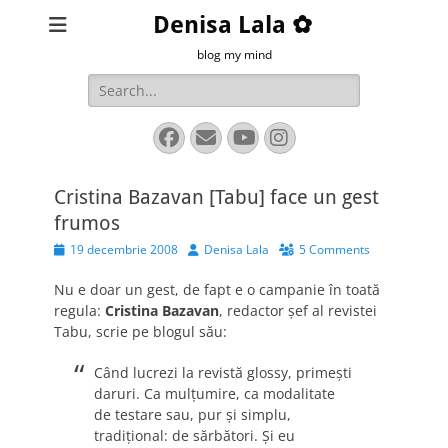
Denisa Lala ✿
blog my mind
Search
for:
Facebook
Email
YouTube
Instagram
Cristina Bazavan [Tabu] face un gest
frumos
Posted
Author
19 decembrie 2008
Denisa Lala
5 Comments
on
Nu e doar un gest, de fapt e o campanie în toată
regula:
Cristina Bazavan
, redactor şef al revistei
Tabu, scrie pe blogul său:
Când lucrezi la revistă glossy, primeşti
daruri. Ca mulţumire, ca modalitate
de testare sau, pur şi simplu,
tradiţional: de sărbători. Şi eu