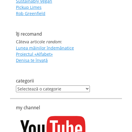
Sustainably Vegan
Pickup Limes
Rob Greenfield
îţi recomand
Câteva articole
random
:
Lunea mâinilor îndemânatice
Proiectul «Alfabet»
Denisa te învaţă
categorii
categorii
my channel