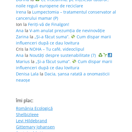
noile reguli europene de reciclare
Irena
la
Lumpectomia – tratamentul conservator al
cancerului mamar (P)
Ion
la
Feriţi-vă de Finalgon!
Ana
la
V-am anulat prezumția de nevinovăție
Zarina
la
„Și-a făcut suma”.
Cum dispar marii
influenceri după ce dau lovitura
Cris
la
NOHA – Tu café, videoclipul
Ana
la
Noutăți despre sustenabilitate (7)
Marius
la
„Și-a făcut suma”.
Cum dispar marii
influenceri după ce dau lovitura
Denisa Lala
la
Dacia, șansa ratată a onomasticii
neaoșe
îmi plac:
România Ecologică
Shelbizleee
Levi Hildebrand
Gittemary Johansen