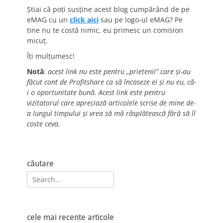
Știai că poți susține acest blog cumpărând de pe
eMAG cu un
click aici
sau pe logo-ul eMAG? Pe
tine nu te costă nimic, eu primesc un comision
micuț.
Îți mulțumesc!
Notă
:
acest link nu este pentru „prietenii” care și-au
făcut cont de Profitshare ca să încaseze ei și nu eu, că-
i o oportunitate bună. Acest link este pentru
vizitatorul care apreciază articolele scrise de mine de-
a lungul timpului și vrea să mă răsplătească fără să îl
coste ceva.
căutare
Search
for:
cele mai recente articole