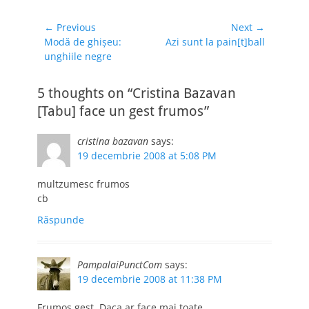
Navigare
← Previous
Next →
Previous
Next
Modă de ghişeu:
Azi sunt la pain[t]ball
în
post:
post:
unghiile negre
articole
5 thoughts on “Cristina Bazavan
[Tabu] face un gest frumos”
cristina bazavan
says:
19 decembrie 2008 at 5:08 PM
multzumesc frumos
cb
Răspunde
PampalaiPunctCom
says:
19 decembrie 2008 at 11:38 PM
Frumos gest. Daca ar face mai toate