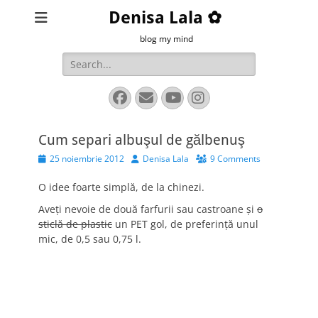
Denisa Lala ✿
blog my mind
Search
for:
Facebook
Email
YouTube
Instagram
Cum separi albuşul de gălbenuş
Posted
Author
25 noiembrie 2012
Denisa Lala
9 Comments
on
O idee foarte simplă, de la chinezi.
Aveţi nevoie de două farfurii sau castroane şi
o
sticlă de plastic
un PET gol, de preferinţă unul
mic, de 0,5 sau 0,75 l.