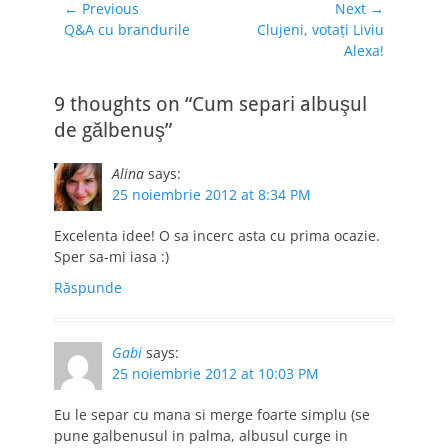
sunt filmați astfel
Navigare
← Previous
Next →
încât să pară în
Previous
Next
Q&A cu brandurile
Clujeni, votaţi Liviu
în
miniatură, am
post:
post:
Alexa!
articole
căutat mai multe…
9 thoughts on “Cum separi albuşul
de gălbenuş”
Alina
says:
25 noiembrie 2012 at 8:34 PM
Excelenta idee! O sa incerc asta cu prima ocazie.
Sper sa-mi iasa :)
Răspunde
Gabi
says:
25 noiembrie 2012 at 10:03 PM
Eu le separ cu mana si merge foarte simplu (se
pune galbenusul in palma, albusul curge in