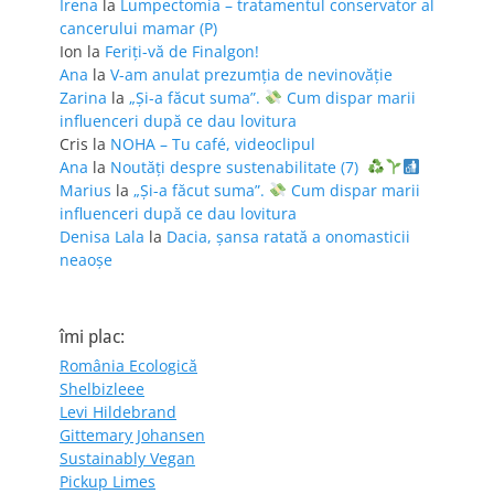
Irena
la
Lumpectomia – tratamentul conservator al
cancerului mamar (P)
Ion
la
Feriţi-vă de Finalgon!
Ana
la
V-am anulat prezumția de nevinovăție
Zarina
la
„Și-a făcut suma”.
Cum dispar marii
influenceri după ce dau lovitura
Cris
la
NOHA – Tu café, videoclipul
Ana
la
Noutăți despre sustenabilitate (7)
Marius
la
„Și-a făcut suma”.
Cum dispar marii
influenceri după ce dau lovitura
Denisa Lala
la
Dacia, șansa ratată a onomasticii
neaoșe
îmi plac:
România Ecologică
Shelbizleee
Levi Hildebrand
Gittemary Johansen
Sustainably Vegan
Pickup Limes