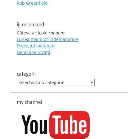
Rob Greenfield
îţi recomand
Câteva articole
random
:
Lunea mâinilor îndemânatice
Proiectul «Alfabet»
Denisa te învaţă
categorii
categorii
my channel