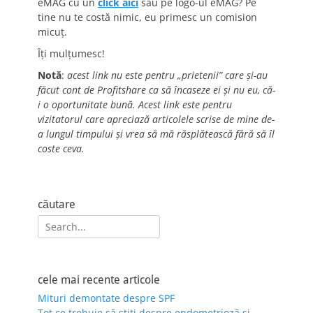
eMAG cu un
click aici
sau pe logo-ul eMAG? Pe
tine nu te costă nimic, eu primesc un comision
micuț.
Îți mulțumesc!
Notă
:
acest link nu este pentru „prietenii” care și-au
făcut cont de Profitshare ca să încaseze ei și nu eu, că-
i o oportunitate bună. Acest link este pentru
vizitatorul care apreciază articolele scrise de mine de-
a lungul timpului și vrea să mă răsplătească fără să îl
coste ceva.
căutare
Search
for:
cele mai recente articole
Mituri demontate despre SPF
Tot ce trebuie să știți despre endometrioză și