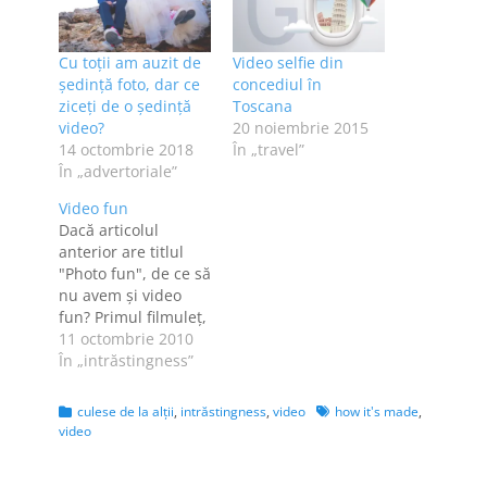
Cu toții am auzit de
Video selfie din
ședință foto, dar ce
concediul în
ziceți de o ședință
Toscana
video?
20 noiembrie 2015
14 octombrie 2018
În „travel”
În „advertoriale”
Video fun
Dacă articolul
anterior are titlul
"Photo fun", de ce să
nu avem și video
fun? Primul filmuleț,
time-lapse realizat
11 octombrie 2010
din imagini făcute
În „intrăstingness”
timp de trei ani.
Atunci când Sebi mi-
Categories
Tags
culese de la alţii
,
intrăstingness
,
video
how it's made
,
a arătat niște
video
filmulețe în care
oameni și locuri