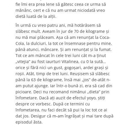
fie îmi era prea lene să gătesc ceea ce urma să
mănânc, cert e că nu am urmat niciodată vreo
dietă luată de la alţii.
În urmă cu vreo patru ani, mă hotărâsem să
slăbesc mult. Aveam în jur de 70 de kilograme şi
nu mă mai plăceam. Aşa că am renunţat la Coca-
Cola, la dulciuri, la tot ce însemnase pentru mine,
până atunci, mâncare. Şi am renunţat şi la fumat.
Tot ce am mâncat în cele trei luni cât m-a ţinut
„vitejia” au fost iaurturi Vitalinea, cu 0 la sută…
orice şi fără nici un gust, gogoşari, ardei graşi şi
roşii. Atât, timp de trei luni. Reuşisem să slăbesc
până la 63 de kilograme, însă mai „jos” de-atât n-
am putut ajunge. Iar într-o bună zi, era să cad din
picioare. Deci nu recomand nimănui „dieta” prin
înfometare. Dacă aţi auzit de efectul yoyo, ştiţi
despre ce vorbesc. După ce termini cu
înfometarea, nu faci decât să pui la loc tot ce ai
dat jos. Desigur că m-am îngrăşat şi mai tare după
episodul ăsta.