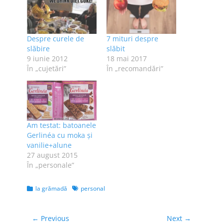
Despre curele de
7 mituri despre
slăbire
slăbit
9 iunie 2012
18 mai 2017
În „cujetări”
În „recomandări”
Am testat: batoanele
Gerlinéa cu moka și
vanilie+alune
27 august 2015
În „personale”
Categories
Tags
la grămadă
personal
Navigare
← Previous
Next →