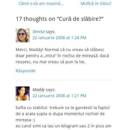
Previous
Next
Când o să am maşină…
Mufică în Sibiu?
în
post:
post:
articole
17 thoughts on “Cură de slăbire?”
Denisa
says:
22 ianuarie 2008 at 1:24 PM
Merci, Maddy! Normal că nu vreau să slăbesc
doar pentru a „intra” în rochia de mireasă; dacă
reuşesc, nu mai vreau să pun la loc.
Răspunde
Maddy
says:
22 ianuarie 2008 at 1:21 PM
bafta cu slabitul. trebuie sa te gandesti la faptul
de a arata supla si dupa momentul rochiei de
mireasa :)
eu cand simt ca iau un kilogram sau 2 in plus am