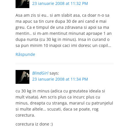
23 ianuarie 2008 at 11:32 PM
Asa am zis si eu.. si am slabit asa, ca doar n-o sa
ma apuc sa tin cure dupa 30 de ani cand e mai
greu. Ca e timpul de una zdravana si apoi sa ma
mentin.. si m-am mentinut minunat aproape 1 an
dupa nunta (cu 30 kg in minus). Insa in curand o
sa pun minim 10 inapoi caci imi doresc un copil…
Răspunde
BlindGirl
says:
23 ianuarie 2008 at 11:34 PM
cu 30 kg in minus (adica cu greutatea ideala si
mult visata). Am scris plus ca incurc plus cu
minus, dreapta cu stranga, mararul cu patrunjelul
si multe altele… scuzati, daca se poate, rog
corectura.
corectura iz done :)