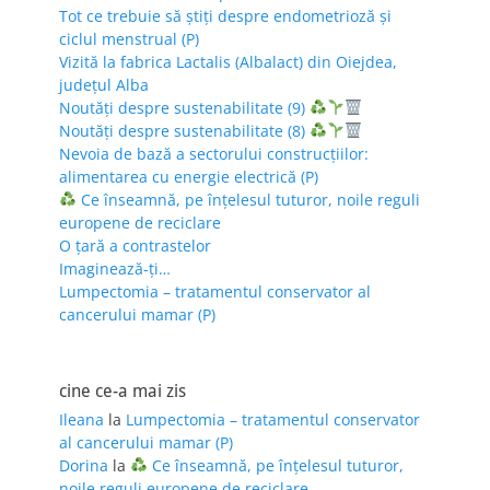
Tot ce trebuie să știți despre endometrioză și
ciclul menstrual (P)
Vizită la fabrica Lactalis (Albalact) din Oiejdea,
județul Alba
Noutăți despre sustenabilitate (9)
Noutăți despre sustenabilitate (8)
Nevoia de bază a sectorului construcțiilor:
alimentarea cu energie electrică (P)
Ce înseamnă, pe înțelesul tuturor, noile reguli
europene de reciclare
O țară a contrastelor
Imaginează-ți…
Lumpectomia – tratamentul conservator al
cancerului mamar (P)
cine ce-a mai zis
Ileana
la
Lumpectomia – tratamentul conservator
al cancerului mamar (P)
Dorina
la
Ce înseamnă, pe înțelesul tuturor,
noile reguli europene de reciclare