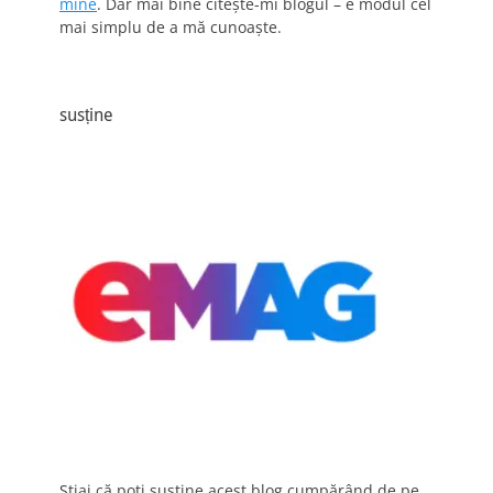
mine
. Dar mai bine citește-mi blogul – e modul cel
mai simplu de a mă cunoaște.
susține
Știai că poți susține acest blog cumpărând de pe