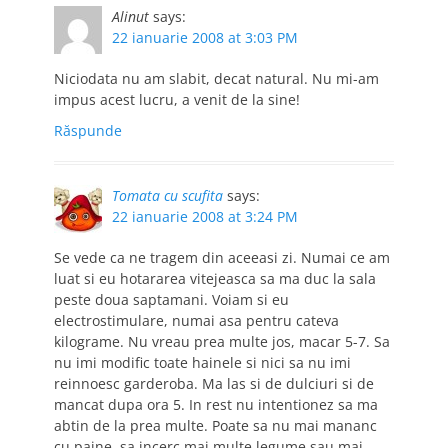
Alinut
says:
22 ianuarie 2008 at 3:03 PM
Niciodata nu am slabit, decat natural. Nu mi-am
impus acest lucru, a venit de la sine!
Răspunde
Tomata cu scufita
says:
22 ianuarie 2008 at 3:24 PM
Se vede ca ne tragem din aceeasi zi. Numai ce am
luat si eu hotararea vitejeasca sa ma duc la sala
peste doua saptamani. Voiam si eu
electrostimulare, numai asa pentru cateva
kilograme. Nu vreau prea multe jos, macar 5-7. Sa
nu imi modific toate hainele si nici sa nu imi
reinnoesc garderoba. Ma las si de dulciuri si de
mancat dupa ora 5. In rest nu intentionez sa ma
abtin de la prea multe. Poate sa nu mai mananc
cu paine, sa incerc mai multe legume sau mai