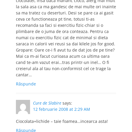
ciocolatei, insa daca mananc cioco, alerg mai mult
la sala asa ca ma gandesc de mai multe ori inainte
sa ma tratez cu deserturi. Desi se pare ca ai gasit
ceva ce functioneaza pt tine, totusi ti-as
recomanda sa faci si exercitiu fizic-chiar si o
plimbare de o juma de ora conteaza. Pentru ca
numai cu exercitiu fizic cat de minimal si dieta
saraca in calorii vei reusi sa dai kilele jos for good.
Gropare: Oare ce-i fi avut tu de dat jos de pe tine?
Mai ca m-ai facut curioasa acum ca ultima oara
cand te-am vazut erai…tras printr-un inel… O fi
creierul ala al tau non-conformist cel ce trage la
cantar…
Răspunde
Cure de Slabire
says:
12 februarie 2008 at 2:29 AM
Ciocolata+lichide – taie foamea…incearca asta!
Răspunde