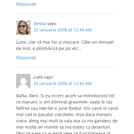
Răspunde
Denisa
says:
25 ianuarie 2008 at 12:49 AM
Lumi, clar că mai fac şi mişcare. Câte-un minuţel
de înot, o plimbărică pe jos etc…
Răspunde
Lumi
says:
25 ianuarie 2008 at 12:42 AM
Bafta, Deni. Si eu incerc acum sa monotorizez tot
ce mananc si am eliminat grasimile- toate le iau
fatfree sau low-fat si junk foodul. Din cand in cand
mai cad in pacatul ciocolatei, insa daca mananc
cioco, alerg mai mult la sala asa ca ma gandesc de
mai multe ori inainte sa ma tratez cu deserturi.
Desi se pare ca ai gasit ceva ce functioneaza pt