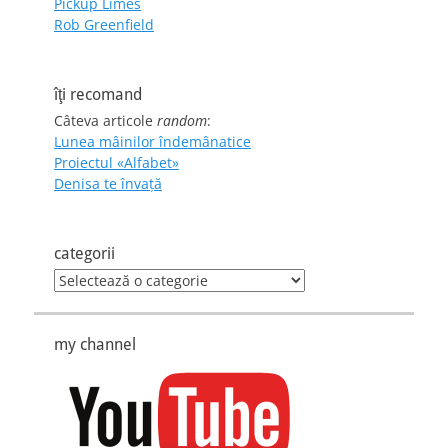
Pickup Limes
Rob Greenfield
îţi recomand
Câteva articole
random
:
Lunea mâinilor îndemânatice
Proiectul «Alfabet»
Denisa te învaţă
categorii
categorii
my channel