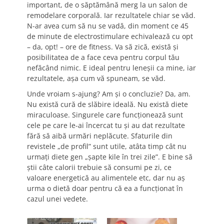
important, de o săptămână merg la un salon de
remodelare corporală. Iar rezultatele chiar se văd.
N-ar avea cum să nu se vadă, din moment ce 45
de minute de electrostimulare echivalează cu opt
– da, opt! – ore de fitness. Va să zică, există şi
posibilitatea de a face ceva pentru corpul tău
nefăcând nimic. E ideal pentru leneşii ca mine, iar
rezultatele, aşa cum vă spuneam, se văd.
Unde vroiam s-ajung? Am şi o concluzie? Da, am.
Nu există cură de slăbire ideală. Nu există diete
miraculoase. Singurele care funcţionează sunt
cele pe care le-ai încercat tu şi au dat rezultate
fără să aibă urmări neplăcute. Sfaturile din
revistele „de profil” sunt utile, atâta timp cât nu
urmaţi diete gen „şapte kile în trei zile”. E bine să
ştii câte calorii trebuie să consumi pe zi, ce
valoare energetică au alimentele etc, dar nu aş
urma o dietă doar pentru că ea a funcţionat în
cazul unei vedete.