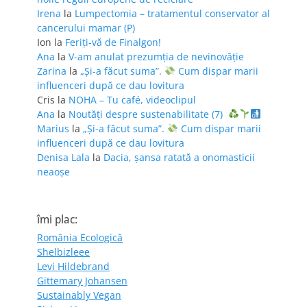
Irena
la
Lumpectomia – tratamentul conservator al
cancerului mamar (P)
Ion
la
Feriţi-vă de Finalgon!
Ana
la
V-am anulat prezumția de nevinovăție
Zarina
la
„Și-a făcut suma”.
Cum dispar marii
influenceri după ce dau lovitura
Cris
la
NOHA – Tu café, videoclipul
Ana
la
Noutăți despre sustenabilitate (7)
Marius
la
„Și-a făcut suma”.
Cum dispar marii
influenceri după ce dau lovitura
Denisa Lala
la
Dacia, șansa ratată a onomasticii
neaoșe
îmi plac:
România Ecologică
Shelbizleee
Levi Hildebrand
Gittemary Johansen
Sustainably Vegan