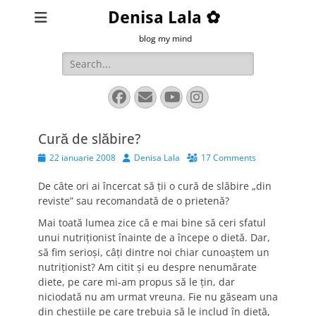
Denisa Lala ✿
blog my mind
Search
for:
Facebook
Email
YouTube
Instagram
Cură de slăbire?
Posted
Author
22 ianuarie 2008
Denisa Lala
17 Comments
on
De câte ori ai încercat să ţii o cură de slăbire „din
reviste” sau recomandată de o prietenă?
Mai toată lumea zice că e mai bine să ceri sfatul
unui nutriţionist înainte de a începe o dietă. Dar,
să fim serioşi, câţi dintre noi chiar cunoaştem un
nutriţionist? Am citit şi eu despre nenumărate
diete, pe care mi-am propus să le ţin, dar
niciodată nu am urmat vreuna. Fie nu găseam una
din chestiile pe care trebuia să le includ în dietă,