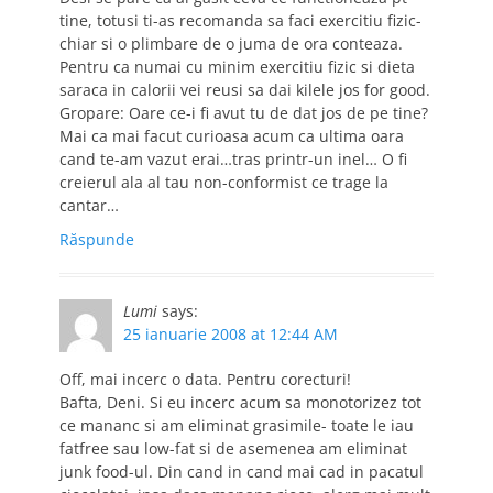
tine, totusi ti-as recomanda sa faci exercitiu fizic-
chiar si o plimbare de o juma de ora conteaza.
Pentru ca numai cu minim exercitiu fizic si dieta
saraca in calorii vei reusi sa dai kilele jos for good.
Gropare: Oare ce-i fi avut tu de dat jos de pe tine?
Mai ca mai facut curioasa acum ca ultima oara
cand te-am vazut erai…tras printr-un inel… O fi
creierul ala al tau non-conformist ce trage la
cantar…
Răspunde
Lumi
says:
25 ianuarie 2008 at 12:44 AM
Off, mai incerc o data. Pentru corecturi!
Bafta, Deni. Si eu incerc acum sa monotorizez tot
ce mananc si am eliminat grasimile- toate le iau
fatfree sau low-fat si de asemenea am eliminat
junk food-ul. Din cand in cand mai cad in pacatul