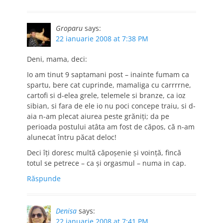
Groparu
says:
22 ianuarie 2008 at 7:38 PM
Deni, mama, deci:
Io am tinut 9 saptamani post – inainte fumam ca
spartu, bere cat cuprinde, mamaliga cu carrrrne,
cartofi si d-elea grele, telemele si branze, ca ioz
sibian, si fara de ele io nu poci concepe traiu, si d-
aia n-am plecat aiurea peste grăniţi; da pe
perioada postului atâta am fost de căpos, că n-am
alunecat întru păcat deloc!
Deci îţi doresc multă căpoşenie şi voinţă, fincă
totul se petrece – ca şi orgasmul – numa in cap.
Răspunde
Denisa
says:
22 ianuarie 2008 at 7:41 PM