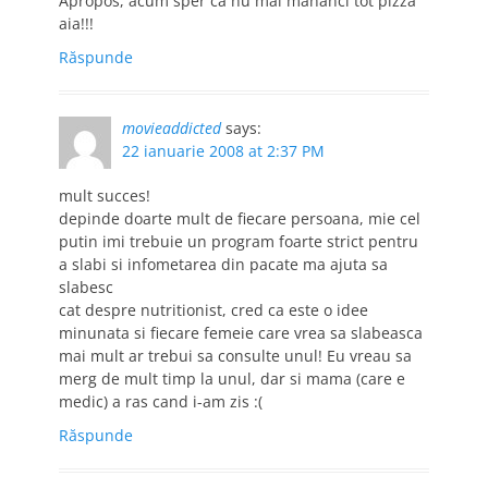
Apropos, acum sper că nu mai mănânci tot pizza
aia!!!
Răspunde
movieaddicted
says:
22 ianuarie 2008 at 2:37 PM
mult succes!
depinde doarte mult de fiecare persoana, mie cel
putin imi trebuie un program foarte strict pentru
a slabi si infometarea din pacate ma ajuta sa
slabesc
cat despre nutritionist, cred ca este o idee
minunata si fiecare femeie care vrea sa slabeasca
mai mult ar trebui sa consulte unul! Eu vreau sa
merg de mult timp la unul, dar si mama (care e
medic) a ras cand i-am zis :(
Răspunde