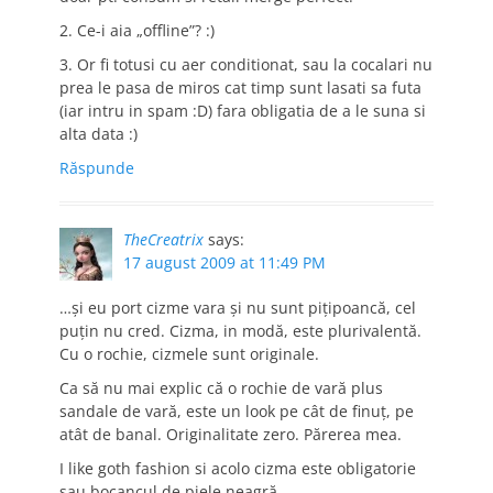
2. Ce-i aia „offline”? :)
3. Or fi totusi cu aer conditionat, sau la cocalari nu
prea le pasa de miros cat timp sunt lasati sa futa
(iar intru in spam :D) fara obligatia de a le suna si
alta data :)
Răspunde
TheCreatrix
says:
17 august 2009 at 11:49 PM
…şi eu port cizme vara şi nu sunt piţipoancă, cel
puţin nu cred. Cizma, in modă, este plurivalentă.
Cu o rochie, cizmele sunt originale.
Ca să nu mai explic că o rochie de vară plus
sandale de vară, este un look pe cât de finuţ, pe
atât de banal. Originalitate zero. Părerea mea.
I like goth fashion si acolo cizma este obligatorie
sau bocancul de piele neagră.