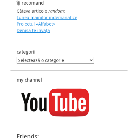
îţi recomand
Câteva articole
random
:
Lunea mâinilor îndemânatice
Proiectul «Alfabet»
Denisa te învaţă
categorii
categorii
my channel
Friends: