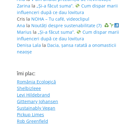
Zarina
la
„Și-a făcut suma”.
Cum dispar marii
influenceri după ce dau lovitura
Cris
la
NOHA – Tu café, videoclipul
Ana
la
Noutăți despre sustenabilitate (7)
Marius
la
„Și-a făcut suma”.
Cum dispar marii
influenceri după ce dau lovitura
Denisa Lala
la
Dacia, șansa ratată a onomasticii
neaoșe
îmi plac:
România Ecologică
Shelbizleee
Levi Hildebrand
Gittemary Johansen
Sustainably Vegan
Pickup Limes
Rob Greenfield