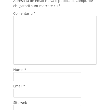
Adresa ta de email nu va fi publicată.
Câmpurile
obligatorii sunt marcate cu
*
Comentariu
*
Nume
*
Email
*
Site web