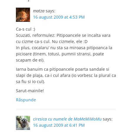
matza
says:
16 august 2009 at 4:53 PM
Ca-s cul :)
Scuzati, reformulez: Pitipoancele se incalta vara
cu cizme ca-s cul. Nu cizmele, ele :D
In plus, cocalaru’ nu sta sa miroasa pitipoanca la
picioare (tinem, totusi, pumnii stransi, poate
scapam de ei).
Iarna banuim ca pitipoancele poarta sandale si
slapi de plaja, ca-i cul afara (io vorbesc la plural ca
sa fiu si io cul).
Sarut-mainile!
Răspunde
ciresica cu numele de MaMeMiMoMu
says:
16 august 2009 at 6:41 PM