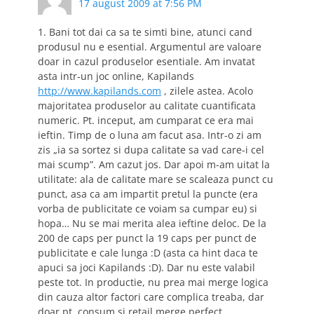
17 august 2009 at 7:56 PM
1. Bani tot dai ca sa te simti bine, atunci cand
produsul nu e esential. Argumentul are valoare
doar in cazul produselor esentiale. Am invatat
asta intr-un joc online, Kapilands
http://www.kapilands.com
, zilele astea. Acolo
majoritatea produselor au calitate cuantificata
numeric. Pt. inceput, am cumparat ce era mai
ieftin. Timp de o luna am facut asa. Intr-o zi am
zis „ia sa sortez si dupa calitate sa vad care-i cel
mai scump”. Am cazut jos. Dar apoi m-am uitat la
utilitate: ala de calitate mare se scaleaza punct cu
punct, asa ca am impartit pretul la puncte (era
vorba de publicitate ce voiam sa cumpar eu) si
hopa… Nu se mai merita alea ieftine deloc. De la
200 de caps per punct la 19 caps per punct de
publicitate e cale lunga :D (asta ca hint daca te
apuci sa joci Kapilands :D). Dar nu este valabil
peste tot. In productie, nu prea mai merge logica
din cauza altor factori care complica treaba, dar
doar pt. consum si retail merge perfect.