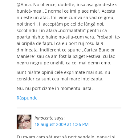
@Anca: No offence, dudette, insa aşa gândeşte si
bunică-mea „E normal ce imi place mie”. Acesta
nu este un atac. Imi vine cumva să văd ce greu,
noi tinerii, il acceptăm pe cel de lângă noi,
socotindu-l in afara „normalităţii” pentru ca
poarta nishte haine nu-stiu-cum vara. Probabil te-
ai oripila de faptul ca eu port ruj rosu la 9
dimineata, indiferent ce spune „Cartea Bunelor
Maniere” sau ca am fost la Sziget Festival cu lac
negru negru pe unghii, ca cel mai demn emo.
Sunt nishte opinii cele exprimate mai sus, nu
consider ca sunt cea mai mare inteleapta.
Nu, nu port cizme in momentul asta.
Răspunde
Innocente
says:
18 august 2009 at 1:26 PM
Eu m-am cam săturat să port sandale, papuci şi