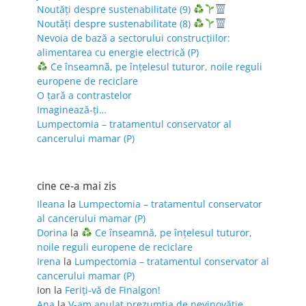
Noutăți despre sustenabilitate (9)
Noutăți despre sustenabilitate (8)
Nevoia de bază a sectorului construcțiilor:
alimentarea cu energie electrică (P)
Ce înseamnă, pe înțelesul tuturor, noile reguli
europene de reciclare
O țară a contrastelor
Imaginează-ți…
Lumpectomia – tratamentul conservator al
cancerului mamar (P)
cine ce-a mai zis
Ileana
la
Lumpectomia – tratamentul conservator
al cancerului mamar (P)
Dorina
la
Ce înseamnă, pe înțelesul tuturor,
noile reguli europene de reciclare
Irena
la
Lumpectomia – tratamentul conservator al
cancerului mamar (P)
Ion
la
Feriţi-vă de Finalgon!
Ana
la
V-am anulat prezumția de nevinovăție