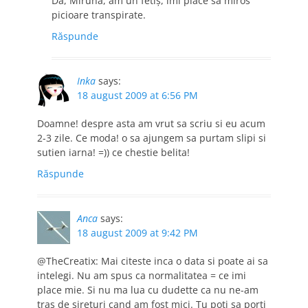
Da, Miruna, am un fetiş, îmi place să miros
picioare transpirate.
Răspunde
Inka
says:
18 august 2009 at 6:56 PM
Doamne! despre asta am vrut sa scriu si eu acum
2-3 zile. Ce moda! o sa ajungem sa purtam slipi si
sutien iarna! =)) ce chestie belita!
Răspunde
Anca
says:
18 august 2009 at 9:42 PM
@TheCreatix: Mai citeste inca o data si poate ai sa
intelegi. Nu am spus ca normalitatea = ce imi
place mie. Si nu ma lua cu dudette ca nu ne-am
tras de sireturi cand am fost mici. Tu poti sa porti