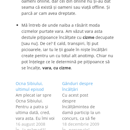
oameni online, dar cei din online nu şi-au dat
seama că există şi oameni sau viaţă offline. Şi
parcă ar cam avea dreptate.
Mă întreb de unde naiba a răsărit moda
cizmelor purtate vara. Am văzut vara asta
destule piţipoance încălţate cu
cizme
decupate
[sau nu]. De ce? E cald, transpiri, îţi put
picioarele, iar tu le ţii goale în nişte încălţări
create pentru un cu totul alt anotimp. Chiar nu
pot înţelege ce le determină pe piţipoance să
se încalţe,
vara, cu cizme
.
Ocna Sibiului,
Gânduri despre
ultimul episod
încălţări
Am plecat iar spre
Cu acest post
Ocna Sibiului.
despre
Pentru a patra şi
încălţămintea de
ultima dată, cred,
damă particip la un
vara asta. Eu îmi voi
concurs, ca să fie
căra degeaba
16 august 2008
clar pentru toată
18 decembrie 2009
aparatul foto, Sebi
În „la grămadă”
lumea de la început.
În „personale”