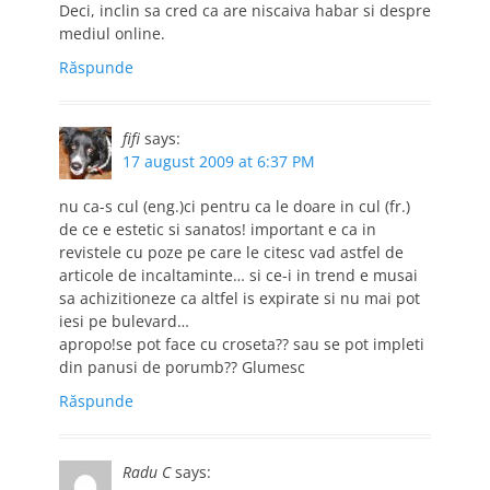
Deci, inclin sa cred ca are niscaiva habar si despre
mediul online.
Răspunde
fifi
says:
17 august 2009 at 6:37 PM
nu ca-s cul (eng.)ci pentru ca le doare in cul (fr.)
de ce e estetic si sanatos! important e ca in
revistele cu poze pe care le citesc vad astfel de
articole de incaltaminte… si ce-i in trend e musai
sa achizitioneze ca altfel is expirate si nu mai pot
iesi pe bulevard…
apropo!se pot face cu croseta?? sau se pot impleti
din panusi de porumb?? Glumesc
Răspunde
Radu C
says: