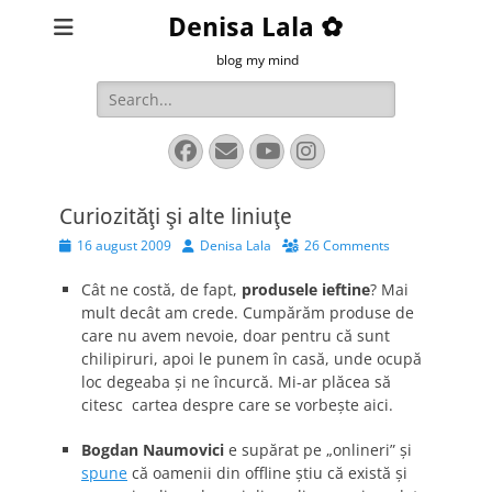
Denisa Lala ✿
blog my mind
Search
for:
Facebook
Email
YouTube
Instagram
Curiozităţi şi alte liniuţe
Posted
Author
16 august 2009
Denisa Lala
26 Comments
on
Cât ne costă, de fapt,
produsele ieftine
? Mai
mult decât am crede. Cumpărăm produse de
care nu avem nevoie, doar pentru că sunt
chilipiruri, apoi le punem în casă, unde ocupă
loc degeaba şi ne încurcă. Mi-ar plăcea să
citesc
cartea despre care se vorbeşte aici.
Bogdan Naumovici
e supărat pe „onlineri” şi
spune
că oamenii din offline ştiu că există şi