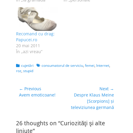
va fotografia iar
:P Majoritatea
piţipoance [beware!]
femeilor au câte un
şi babe în dizgraţie,
"pitic pe creier", o
va curge [nu pe jos,
pasiune pentru
Doamne fereşte!]
obiecte
Recomand cu drag:
multă bere - ca de
[încălţăminte, genţi,
Papucei.ro
obicei - şi mai ales
curele, haine de
20 mai 2011
o…
firmă] dusă la
În „azi vreau”
extrem. Eu
colecţionez pixuri şi
genţi, dar asta…
Categories
Tags
cujetări
consumatorul de serviciu
,
femei
,
Internet
,
roz
,
stupid
Navigare
← Previous
Next →
Previous
Next
Avem emoticoane!
Despre Klaus Meine
în
post:
post:
[Scorpions] şi
articole
televiziunea germană
26 thoughts on “Curiozităţi şi alte
liniuţe”