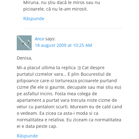
Miruna, nu ştiu dacă le miros sau nu
picioarele, că nu le-am mirosit.
Răspunde
Anca
says:
18 august 2009 at 10:25 AM
Denisa,
Mi-a placut ultima ta replica :)) Cat despre
purtatul cizmelor vara… E plin Bucurestiul de
pitipoance care-si tortureaza picioarele purtand
cizme (fie ele si gaurite, decupate sau mai stiu eu)
pe asfaltul incins. Fosta mea colega de
apartament a purtat vara trecuta niste cizme de
velur cu pantaloni scurti. Muream eu de cald cand
o vedeam. Ea zicea ca asta-i moda si ca
normalitatea e relativa. Eu ziceam ca normalitatea
ei e data peste cap.
Răspunde