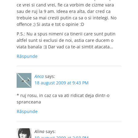
ce vrei si cand vrei, fie ca vorbim de cizme vara
sau de ruj la 9 am. Ideea era alta, dar cred ca
trebuie sa mai cresti putin ca sa o si intelegi. No
offence ;) Si asta e tot o opinie :D
P.S.: Nu a spus nimeni ca tinerii care sunt putin
altfel sunt si exclusi de noi, astia care ducem o
viata banala :)) Dar vad ca te-ai simtit atacata…
Răspunde
Anca
says:
18 august 2009 at 9:43 PM
* ruj rosu, in caz ca va ati ridicat deja dintr-o
spranceana
Răspunde
Alina
says:
19 august 2009 at 2:50 PM