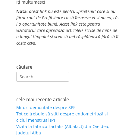
Îți mulțumesc!
Notă
:
acest link nu este pentru „prietenii” care și-au
făcut cont de Profitshare ca să încaseze ei și nu eu, că-
i o oportunitate bună. Acest link este pentru
vizitatorul care apreciază articolele scrise de mine de-
a lungul timpului și vrea să mă răsplătească fără să îl
coste ceva.
căutare
Search
for:
cele mai recente articole
Mituri demontate despre SPF
Tot ce trebuie să știți despre endometrioză și
ciclul menstrual (P)
Vizită la fabrica Lactalis (Albalact) din Oiejdea,
județul Alba