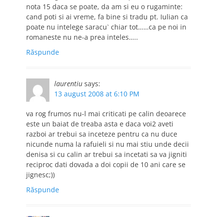
nota 15 daca se poate, da am si eu o rugaminte:
cand poti si ai vreme, fa bine si tradu pt. Iulian ca
poate nu intelege saracu` chiar tot……ca pe noi in
romaneste nu ne-a prea inteles…..
Răspunde
laurentiu
says:
13 august 2008 at 6:10 PM
va rog frumos nu-l mai criticati pe calin deoarece
este un baiat de treaba asta e daca voi2 aveti
razboi ar trebui sa inceteze pentru ca nu duce
nicunde numa la rafuieli si nu mai stiu unde decii
denisa si cu calin ar trebui sa incetati sa va jigniti
reciproc dati dovada a doi copii de 10 ani care se
jignesc;))
Răspunde