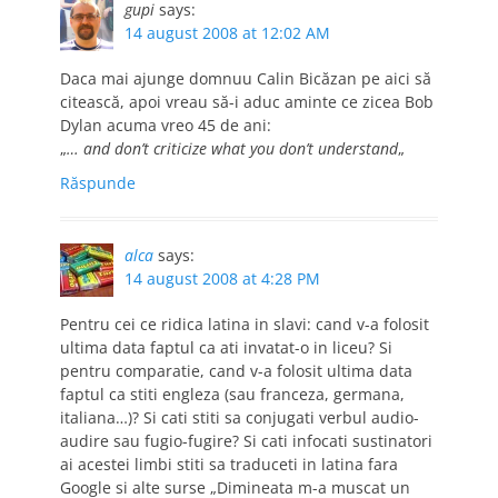
gupi
says:
14 august 2008 at 12:02 AM
Daca mai ajunge domnuu Calin Bicăzan pe aici să
citească, apoi vreau să-i aduc aminte ce zicea Bob
Dylan acuma vreo 45 de ani:
„
… and don’t criticize what you don’t understand
„
Răspunde
alca
says:
14 august 2008 at 4:28 PM
Pentru cei ce ridica latina in slavi: cand v-a folosit
ultima data faptul ca ati invatat-o in liceu? Si
pentru comparatie, cand v-a folosit ultima data
faptul ca stiti engleza (sau franceza, germana,
italiana…)? Si cati stiti sa conjugati verbul audio-
audire sau fugio-fugire? Si cati infocati sustinatori
ai acestei limbi stiti sa traduceti in latina fara
Google si alte surse „Dimineata m-a muscat un