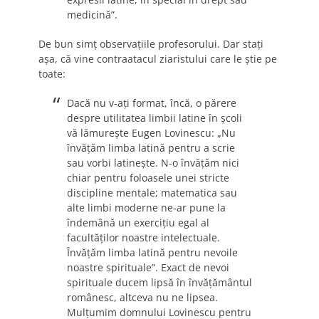
medicină”.
De bun simţ observaţiile profesorului. Dar staţi
aşa, că vine contraatacul ziaristului care le ştie pe
toate:
Dacă nu v-aţi format, încă, o părere
despre utilitatea limbii latine în şcoli
vă lămureşte Eugen Lovinescu: „Nu
învăţăm limba latină pentru a scrie
sau vorbi latineşte. N-o învăţăm nici
chiar pentru foloasele unei stricte
discipline mentale; matematica sau
alte limbi moderne ne-ar pune la
îndemână un exerciţiu egal al
facultăţilor noastre intelectuale.
Învăţăm limba latină pentru nevoile
noastre spirituale”. Exact de nevoi
spirituale ducem lipsă în învăţământul
românesc, altceva nu ne lipsea.
Mulţumim domnului Lovinescu pentru