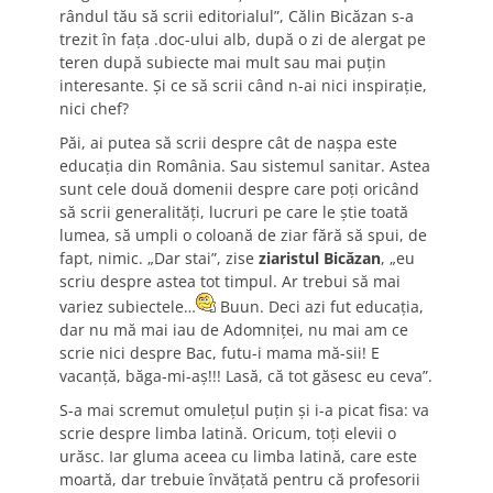
rândul tău să scrii editorialul”, Călin Bicăzan s-a
trezit în faţa .doc-ului alb, după o zi de alergat pe
teren după subiecte mai mult sau mai puţin
interesante. Şi ce să scrii când n-ai nici inspiraţie,
nici chef?
Păi, ai putea să scrii despre cât de naşpa este
educaţia din România. Sau sistemul sanitar. Astea
sunt cele două domenii despre care poţi oricând
să scrii generalităţi, lucruri pe care le ştie toată
lumea, să umpli o coloană de ziar fără să spui, de
fapt, nimic. „Dar stai”, zise
ziaristul Bicăzan
, „eu
scriu despre astea tot timpul. Ar trebui să mai
variez subiectele…
Buun. Deci azi fut educaţia,
dar nu mă mai iau de Adomniţei, nu mai am ce
scrie nici despre Bac, futu-i mama mă-sii! E
vacanţă, băga-mi-aş!!! Lasă, că tot găsesc eu ceva”.
S-a mai scremut omuleţul puţin şi i-a picat fisa: va
scrie despre limba latină. Oricum, toţi elevii o
urăsc. Iar gluma aceea cu limba latină, care este
moartă, dar trebuie învăţată pentru că profesorii