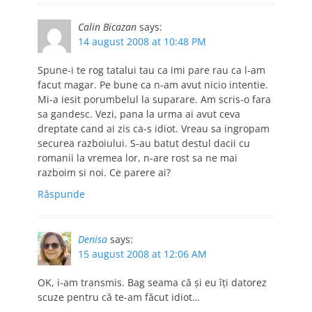
Calin Bicazan
says:
14 august 2008 at 10:48 PM
Spune-i te rog tatalui tau ca imi pare rau ca l-am
facut magar. Pe bune ca n-am avut nicio intentie.
Mi-a iesit porumbelul la suparare. Am scris-o fara
sa gandesc. Vezi, pana la urma ai avut ceva
dreptate cand ai zis ca-s idiot. Vreau sa ingropam
securea razboiului. S-au batut destul dacii cu
romanii la vremea lor, n-are rost sa ne mai
razboim si noi. Ce parere ai?
Răspunde
Denisa
says:
15 august 2008 at 12:06 AM
OK, i-am transmis. Bag seama că şi eu îţi datorez
scuze pentru că te-am făcut idiot…