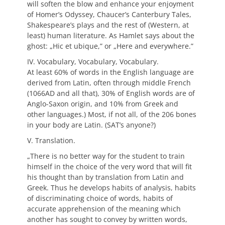
will soften the blow and enhance your enjoyment
of Homer’s Odyssey, Chaucer’s Canterbury Tales,
Shakespeare’s plays and the rest of (Western, at
least) human literature. As Hamlet says about the
ghost: „Hic et ubique,” or „Here and everywhere.”
IV. Vocabulary, Vocabulary, Vocabulary.
At least 60% of words in the English language are
derived from Latin, often through middle French
(1066AD and all that), 30% of English words are of
Anglo-Saxon origin, and 10% from Greek and
other languages.) Most, if not all, of the 206 bones
in your body are Latin. (SAT’s anyone?)
V. Translation.
„There is no better way for the student to train
himself in the choice of the very word that will fit
his thought than by translation from Latin and
Greek. Thus he develops habits of analysis, habits
of discriminating choice of words, habits of
accurate apprehension of the meaning which
another has sought to convey by written words,