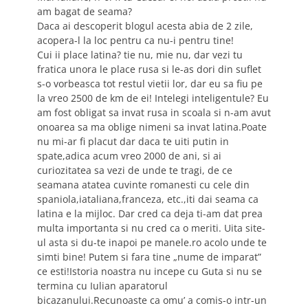
am bagat de seama?
Daca ai descoperit blogul acesta abia de 2 zile,
acopera-l la loc pentru ca nu-i pentru tine!
Cui ii place latina? tie nu, mie nu, dar vezi tu
fratica unora le place rusa si le-as dori din suflet
s-o vorbeasca tot restul vietii lor, dar eu sa fiu pe
la vreo 2500 de km de ei! Intelegi inteligentule? Eu
am fost obligat sa invat rusa in scoala si n-am avut
onoarea sa ma oblige nimeni sa invat latina.Poate
nu mi-ar fi placut dar daca te uiti putin in
spate,adica acum vreo 2000 de ani, si ai
curiozitatea sa vezi de unde te tragi, de ce
seamana atatea cuvinte romanesti cu cele din
spaniola,iataliana,franceza, etc.,iti dai seama ca
latina e la mijloc. Dar cred ca deja ti-am dat prea
multa importanta si nu cred ca o meriti. Uita site-
ul asta si du-te inapoi pe manele.ro acolo unde te
simti bine! Putem si fara tine „nume de imparat”
ce esti!Istoria noastra nu incepe cu Guta si nu se
termina cu Iulian aparatorul
bicazanului.Recunoaste ca omu’ a comis-o intr-un