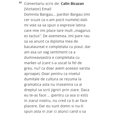
Comentariu scris de:
Calin Bicazan
[Vizitator] Email
Domnita Bangau… pardon Bargau (imi
cer scuze ca v-am pocit numele) dati-
mi voie sa va spun o expresie latina
care mie imi place tare mult „magarus
es tactus”. De asemenea, imi pare rau
sa va anunt ca diploma mea de
bacalaureat e completata cu pixul, dar
am asa un vag sentiment ca a
dumneavoastra e completata cu
marker-ul (care s-a uscat la fel de
greu, nu? ca doar avem aceeasi varsta
aproape). Doar pentru ca nivelul
dumitale de cultura se rezuma la
gramatica asta nu inseamna ca ai
dreptul sa scrii jigniri prin ziare. Daca
eu te-as face … (pentru ca asa si esti)
in ziarul nostru, nu cred ca ti-ar face
placere. Dar eu sunt domn si nu-ti
spun asta in ziar ci atunci cand o sa