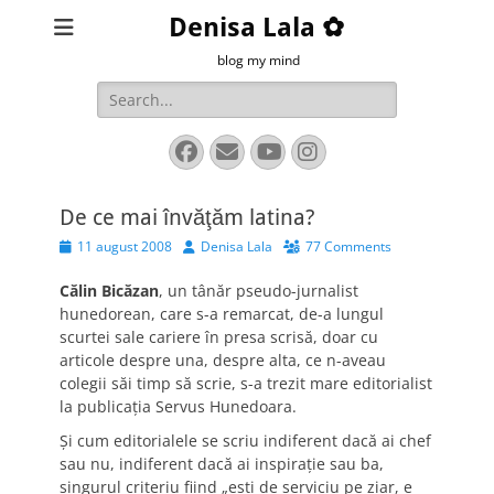
Denisa Lala ✿
blog my mind
Search
for:
Facebook
Email
YouTube
Instagram
De ce mai învăţăm latina?
Posted
Author
11 august 2008
Denisa Lala
77 Comments
on
Călin Bicăzan
, un tânăr pseudo-jurnalist
hunedorean, care s-a remarcat, de-a lungul
scurtei sale cariere în presa scrisă, doar cu
articole despre una, despre alta, ce n-aveau
colegii săi timp să scrie, s-a trezit mare editorialist
la publicaţia Servus Hunedoara.
Şi cum editorialele se scriu indiferent dacă ai chef
sau nu, indiferent dacă ai inspiraţie sau ba,
singurul criteriu fiind „eşti de serviciu pe ziar, e