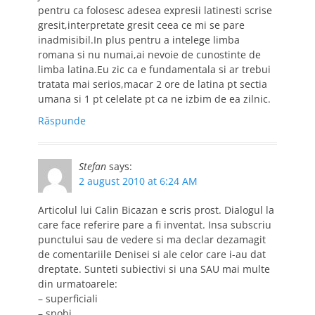
pentru ca folosesc adesea expresii latinesti scrise
gresit,interpretate gresit ceea ce mi se pare
inadmisibil.In plus pentru a intelege limba
romana si nu numai,ai nevoie de cunostinte de
limba latina.Eu zic ca e fundamentala si ar trebui
tratata mai serios,macar 2 ore de latina pt sectia
umana si 1 pt celelate pt ca ne izbim de ea zilnic.
Răspunde
Stefan
says:
2 august 2010 at 6:24 AM
Articolul lui Calin Bicazan e scris prost. Dialogul la
care face referire pare a fi inventat. Insa subscriu
punctului sau de vedere si ma declar dezamagit
de comentariile Denisei si ale celor care i-au dat
dreptate. Sunteti subiectivi si una SAU mai multe
din urmatoarele:
– superficiali
– snobi