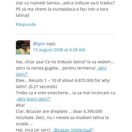
ziar cu numele Servus…adica trebuie sa-ti traduc?
PS sa ma chemi la nunta(daca o faci intr-o tara
latina)!
Răspunde
Blegoo
says:
13 august 2008 at 4:28 AM
Hai, chiar asa! Ce ne trebuie latina? Ia sa vedem…
serci la nenea guglea… pentru termenul
„why
latin?”
Etee… Results 1 – 10 of about 6,870,000 for why
latin?. (0.27 seconds)
Trebe ca e vreo smecherie… ia sa mai incercam cu
„why learn latin?”
Aha!
Clar, Bicazan are dreptate … doar 4,390,000
rezultate. Deci, nu-i nevoie sa invatam latina la
scoala …
Hai, inca un serci:
„Bicazan intelectual”
.