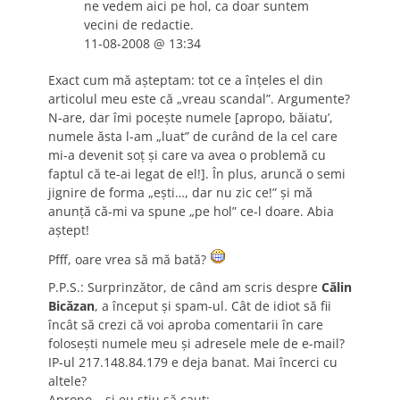
ne vedem aici pe hol, ca doar suntem
vecini de redactie.
11-08-2008 @ 13:34
Exact cum mă aşteptam: tot ce a înţeles el din
articolul meu este că „vreau scandal”. Argumente?
N-are, dar îmi poceşte numele [apropo, băiatu’,
numele ăsta l-am „luat” de curând de la cel care
mi-a devenit soţ şi care va avea o problemă cu
faptul că te-ai legat de el!]. În plus, aruncă o semi
jignire de forma „eşti…, dar nu zic ce!” şi mă
anunţă că-mi va spune „pe hol” ce-l doare. Abia
aştept!
Pfff, oare vrea să mă bată?
P.P.S.: Surprinzător, de când am scris despre
Călin
Bicăzan
, a început şi spam-ul. Cât de idiot să fii
încât să crezi că voi aproba comentarii în care
foloseşti numele meu şi adresele mele de e-mail?
IP-ul 217.148.84.179 e deja banat. Mai încerci cu
altele?
Apropo… şi eu ştiu să caut: