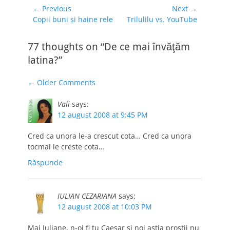
Navigare
← Previous
Next →
Previous
Next
Copii buni şi haine rele
Trilulilu vs. YouTube
în
post:
post:
articole
77 thoughts on “De ce mai învăţăm
latina?”
Comment
← Older Comments
navigation
Vali
says:
12 august 2008 at 9:45 PM
Cred ca unora le-a crescut cota… Cred ca unora
tocmai le creste cota…
Răspunde
IULIAN CEZARIANA
says:
12 august 2008 at 10:03 PM
Mai Iuliane, n-oi fi tu Caesar si noi astia prostii nu