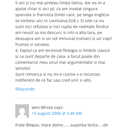
5 ani si nu mai predau limba latina, dar ea m-a
ajutat chiar si aici pt. ca am invatat singura
spaniola si franceza (limbi care, pe langa engleza
se vorbesc aici in Louisiana,SUA ). Si uite ca nu
sunt nici refulata si nici rupta de realitate fiindca
am reusit sa ma descurc si intr-o alta tara, pe
deasupra am si un sot minunat (roman) si un copil
frumos si sanatos.
4. Faptul ca am terminat filologia si limbile clasice
si ca sunt departe de casa, a facut poate din
comentariul meu unul mai argumentativ si mai
sensibil.
Sunt romanca si nu mi-e rusine s-o recunosc
indiferent de ce fac sau cred unii si altii.
Răspunde
varu`Mircea
says:
13 august 2008 at 5:48 AM
Frate Blegoo, mare domn…….superba lectia…..de