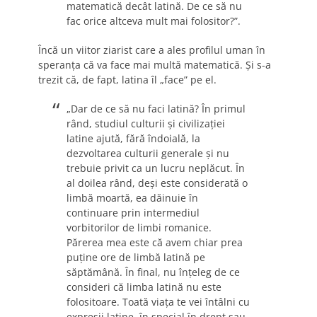
matematică decât latină. De ce să nu
fac orice altceva mult mai folositor?”.
Încă un viitor ziarist care a ales profilul uman în
speranţa că va face mai multă matematică. Şi s-a
trezit că, de fapt, latina îl „face” pe el.
„Dar de ce să nu faci latină? În primul
rând, studiul culturii şi civilizaţiei
latine ajută, fără îndoială, la
dezvoltarea culturii generale şi nu
trebuie privit ca un lucru neplăcut. În
al doilea rând, deşi este considerată o
limbă moartă, ea dăinuie în
continuare prin intermediul
vorbitorilor de limbi romanice.
Părerea mea este că avem chiar prea
puţine ore de limbă latină pe
săptămână. În final, nu înţeleg de ce
consideri că limba latină nu este
folositoare. Toată viaţa te vei întâlni cu
expresii latine, în special în drept sau