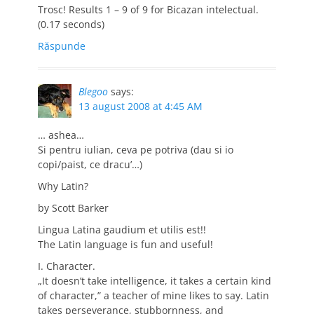
Trosc! Results 1 – 9 of 9 for Bicazan intelectual.
(0.17 seconds)
Răspunde
Blegoo
says:
13 august 2008 at 4:45 AM
… ashea…
Si pentru iulian, ceva pe potriva (dau si io
copi/paist, ce dracu’…)
Why Latin?
by Scott Barker
Lingua Latina gaudium et utilis est!!
The Latin language is fun and useful!
I. Character.
„It doesn’t take intelligence, it takes a certain kind
of character,” a teacher of mine likes to say. Latin
takes perseverance, stubbornness, and