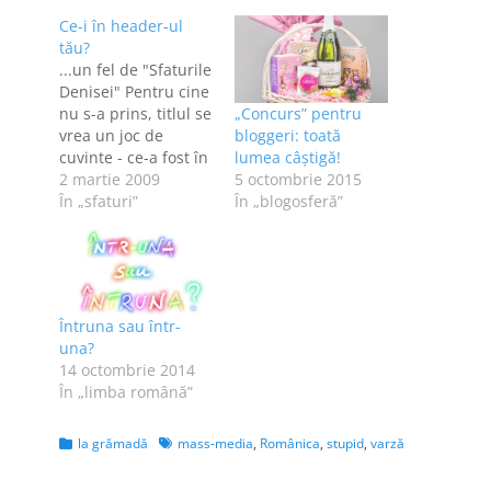
Ce-i în header-ul
tău?
...un fel de "Sfaturile
Denisei" Pentru cine
nu s-a prins, titlul se
„Concurs” pentru
vrea un joc de
bloggeri: toată
cuvinte - ce-a fost în
lumea câștigă!
capul tău de ţi-ai
2 martie 2009
5 octombrie 2015
făcut un astfel de
În „sfaturi”
În „blogosferă”
header la blog?
Ideea acestui post
mi-a venit când,
ajunsă din
întâmplare şi cel
Întruna sau într-
mai probabil de la
una?
Zoso pe blogul…
14 octombrie 2014
În „limba română”
Categories
Tags
la grămadă
mass-media
,
Românica
,
stupid
,
varză