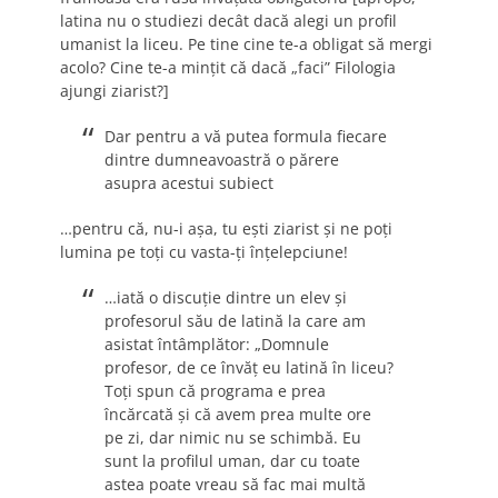
latina nu o studiezi decât dacă alegi un profil
umanist la liceu. Pe tine cine te-a obligat să mergi
acolo? Cine te-a minţit că dacă „faci” Filologia
ajungi ziarist?]
Dar pentru a vă putea formula fiecare
dintre dumneavoastră o părere
asupra acestui subiect
…pentru că, nu-i aşa, tu eşti ziarist şi ne poţi
lumina pe toţi cu vasta-ţi înţelepciune!
…iată o discuţie dintre un elev şi
profesorul său de latină la care am
asistat întâmplător: „Domnule
profesor, de ce învăţ eu latină în liceu?
Toţi spun că programa e prea
încărcată şi că avem prea multe ore
pe zi, dar nimic nu se schimbă. Eu
sunt la profilul uman, dar cu toate
astea poate vreau să fac mai multă