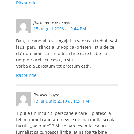
Răspunde
florin ienasesc
says:
15 august 2008 at 9:44 PM
Bah, tu cand ai fost angajat la servus a trebuit sa-i
lauzi parul slinos a lu’ Popica (prietenii stiu de ce)
da’ nu-i nimic ca-s multi ca tine care trebe’ sa
umple ziarele cu ceva ,io stiu!
Vorba aia „prostum tot prostum esti”.
Răspunde
Rocksee
says:
13 ianuarie 2010 at 1:24 PM
Tipul e un incult si persoanele care il platesc la
fel.In primul rand are nevoie de mai multa scoala
facuta ,,pe bune”.2.Mi se pare esential ca un
jurnalist sa cunoasca limba latina foarte bine