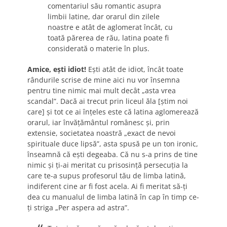
comentariul său romantic asupra
limbii latine, dar orarul din zilele
noastre e atât de aglomerat încât, cu
toată părerea de rău, latina poate fi
considerată o materie în plus.
Amice, eşti idiot!
Eşti atât de idiot, încât toate
rândurile scrise de mine aici nu vor însemna
pentru tine nimic mai mult decât „asta vrea
scandal”. Dacă ai trecut prin liceul ăla [ştim noi
care] şi tot ce ai înţeles este că latina aglomerează
orarul, iar învăţământul românesc şi, prin
extensie, societatea noastră „exact de nevoi
spirituale duce lipsă”, asta spusă pe un ton ironic,
înseamnă că eşti degeaba. Că nu s-a prins de tine
nimic şi ţi-ai meritat cu prisosinţă persecuţia la
care te-a supus profesorul tău de limba latină,
indiferent cine ar fi fost acela. Ai fi meritat să-ţi
dea cu manualul de limba latină în cap în timp ce-
ţi striga „Per aspera ad astra”.