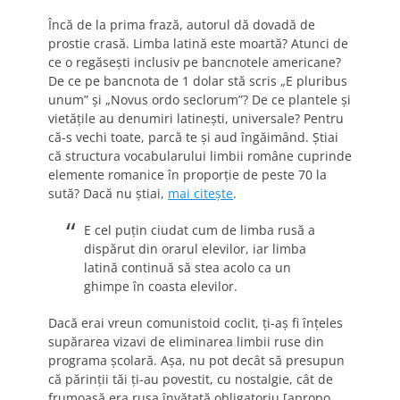
Încă de la prima frază, autorul dă dovadă de
prostie crasă. Limba latină este moartă? Atunci de
ce o regăseşti inclusiv pe bancnotele americane?
De ce pe bancnota de 1 dolar stă scris „E pluribus
unum” şi „Novus ordo seclorum”? De ce plantele şi
vietăţile au denumiri latineşti, universale? Pentru
că-s vechi toate, parcă te şi aud îngăimând. Ştiai
că structura vocabularului limbii române cuprinde
elemente romanice în proporţie de peste 70 la
sută? Dacă nu ştiai,
mai citeşte
.
E cel puţin ciudat cum de limba rusă a
dispărut din orarul elevilor, iar limba
latină continuă să stea acolo ca un
ghimpe în coasta elevilor.
Dacă erai vreun comunistoid coclit, ţi-aş fi înţeles
supărarea vizavi de eliminarea limbii ruse din
programa şcolară. Aşa, nu pot decât să presupun
că părinţii tăi ţi-au povestit, cu nostalgie, cât de
frumoasă era rusa învăţată obligatoriu [apropo,