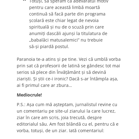
Totuşi, să sperăm că adevăratul motiv
pentru care această limbă moartă
continuă să facă parte din programa
şcolară este chiar legat de nevoia
spirituală şi nu de o scuză prin care
anumiţi dascăli ajunşi la titulatura de
„babalâci matusalemici” nu trebuie
să-şi piardă postul.
Paranoia te-a atins şi pe tine. Vezi că umblă vorba
prin sat că profesorii de latină se gândesc tot mai
serios să plece din Învăţământ şi să devină
ziarişti. Şi ştii ce-i ironic? Dacă s-ar întâmpla aşa,
ai fi primul care ar zbura…
Mediocrule!
P.S.: Aşa cum mă aşteptam, jurnalistul revine cu
un comentariu pe site-ul ziarului la care lucrez,
ziar în care am scris, joia trecută, despre
editorialul său. Am fost blândă cu el, pentru că e
vorba, totuşi, de un ziar. Iată comentariul: