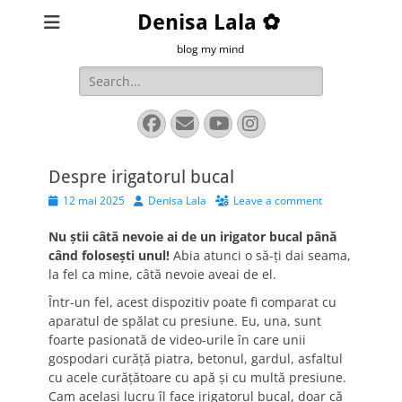
Denisa Lala ✿
blog my mind
Search
for:
Facebook
Email
YouTube
Instagram
Despre irigatorul bucal
Posted
Author
12 mai 2025
Denisa Lala
Leave a comment
on
Nu știi câtă nevoie ai de un irigator bucal până
când folosești unul!
Abia atunci o să-ți dai seama,
la fel ca mine, câtă nevoie aveai de el.
Într-un fel, acest dispozitiv poate fi comparat cu
aparatul de spălat cu presiune. Eu, una, sunt
foarte pasionată de video-urile în care unii
gospodari curăță piatra, betonul, gardul, asfaltul
cu acele curățătoare cu apă și cu multă presiune.
Cam același lucru îl face irigatorul bucal, doar că