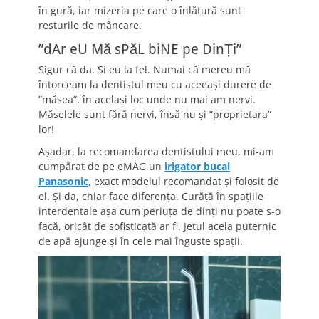
în gură, iar mizeria pe care o înlătură sunt
resturile de mâncare.
”dAr eU Mă sPăL biNE pe DinȚi”
Sigur că da. Și eu la fel. Numai că mereu mă
întorceam la dentistul meu cu aceeași durere de
”măsea”, în același loc unde nu mai am nervi.
Măselele sunt fără nervi, însă nu și ”proprietara”
lor!
Așadar, la recomandarea dentistului meu, mi-am
cumpărat de pe eMAG un
irigator bucal
Panasonic
, exact modelul recomandat și folosit de
el. Și da, chiar face diferența. Curăță în spațiile
interdentale așa cum periuța de dinți nu poate s-o
facă, oricât de sofisticată ar fi. Jetul acela puternic
de apă ajunge și în cele mai înguste spații.