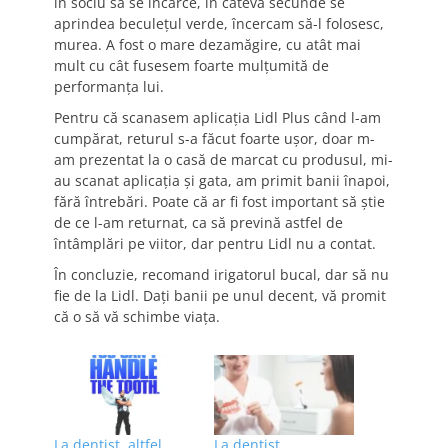
în soclu să se încarce, în câteva secunde se
aprindea beculețul verde, încercam să-l folosesc,
murea. A fost o mare dezamăgire, cu atât mai
mult cu cât fusesem foarte mulțumită de
performanța lui.
Pentru că scanasem aplicația Lidl Plus când l-am
cumpărat, returul s-a făcut foarte ușor, doar m-
am prezentat la o casă de marcat cu produsul, mi-
au scanat aplicația și gata, am primit banii înapoi,
fără întrebări. Poate că ar fi fost important să știe
de ce l-am returnat, ca să prevină astfel de
întâmplări pe viitor, dar pentru Lidl nu a contat.
În concluzie, recomand irigatorul bucal, dar să nu
fie de la Lidl. Dați banii pe unul decent, vă promit
că o să vă schimbe viața.
La dentist, altfel
La dentist