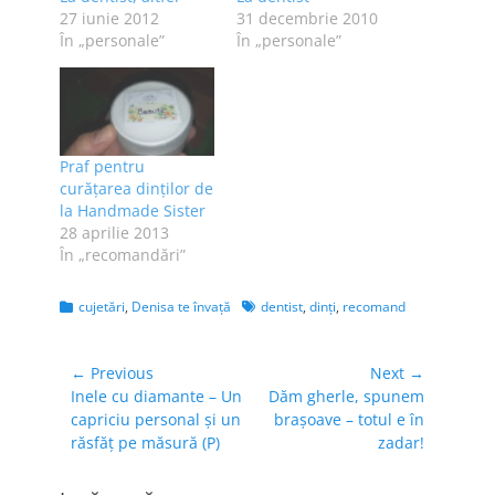
27 iunie 2012
31 decembrie 2010
În „personale”
În „personale”
Praf pentru
curăţarea dinţilor de
la Handmade Sister
28 aprilie 2013
În „recomandări”
Categories
Tags
cujetări
,
Denisa te învaţă
dentist
,
dinți
,
recomand
Navigare
← Previous
Next →
Previous
Next
Inele cu diamante – Un
Dăm gherle, spunem
în
post:
post:
capriciu personal și un
brașoave – totul e în
articole
răsfăț pe măsură (P)
zadar!