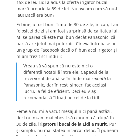
158 de lei, Lidl a adus la ofertă irigator bucal
marcă proprie la 89 de lei. Nu aveam cum să nu-l
iau! Dacă era bun?
Ei bine, a fost bun. Timp de 30 de zile, în cap, l-am
folosit zi de zi și am fost surprinsă de calitatea lui.
Mi se părea că este mai bun decât Panasonic, că
parcă are jetul mai puternic. Cineva întrebase pe
un grup de Facebook dacă o fi bun acel irigator și
m-am trezit scriindu-i:
Vreau să vă spun că nu este nici o
diferență notabilă între ele. Capacul de la
rezervorul de apă se închide mai
smooth
la
Panasonic, dar în rest, sincer, fac același
lucru, la fel de eficient. Deci eu v-aș
recomanda să îl luați pe cel de la Lidl.
Femeia nu mi-a văzut mesajul nici până astăzi,
deci nu m-am mai obosit să o anunț că, după fix
30 de zile,
irigatorul bucal de la Lidl a murit
. Pur
și simplu, nu mai stătea încărcat deloc. Îl puneam