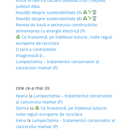
Vizită la fabrica Lactalis (Albalact) din Oiejdea,
județul Alba
Noutăți despre sustenabilitate (9)
Noutăți despre sustenabilitate (8)
Nevoia de bază a sectorului construcțiilor:
alimentarea cu energie electrică (P)
Ce înseamnă, pe înțelesul tuturor, noile reguli
europene de reciclare
O țară a contrastelor
Imaginează-ți…
Lumpectomia – tratamentul conservator al
cancerului mamar (P)
cine ce-a mai zis
Ileana
la
Lumpectomia – tratamentul conservator
al cancerului mamar (P)
Dorina
la
Ce înseamnă, pe înțelesul tuturor,
noile reguli europene de reciclare
Irena
la
Lumpectomia – tratamentul conservator al
cancerului mamar (P)