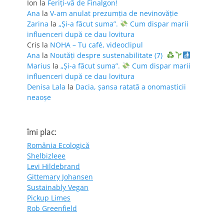
Ion
la
Feriţi-vă de Finalgon!
Ana
la
V-am anulat prezumția de nevinovăție
Zarina
la
„Și-a făcut suma”.
Cum dispar marii
influenceri după ce dau lovitura
Cris
la
NOHA – Tu café, videoclipul
Ana
la
Noutăți despre sustenabilitate (7)
Marius
la
„Și-a făcut suma”.
Cum dispar marii
influenceri după ce dau lovitura
Denisa Lala
la
Dacia, șansa ratată a onomasticii
neaoșe
îmi plac:
România Ecologică
Shelbizleee
Levi Hildebrand
Gittemary Johansen
Sustainably Vegan
Pickup Limes
Rob Greenfield