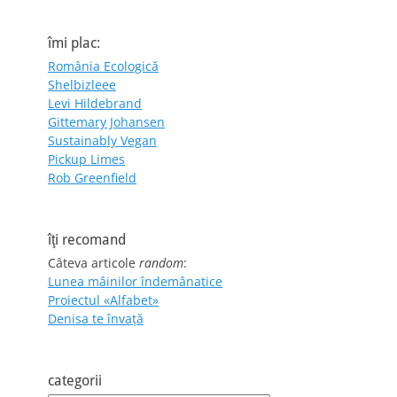
îmi plac:
România Ecologică
Shelbizleee
Levi Hildebrand
Gittemary Johansen
Sustainably Vegan
Pickup Limes
Rob Greenfield
îţi recomand
Câteva articole
random
:
Lunea mâinilor îndemânatice
Proiectul «Alfabet»
Denisa te învaţă
categorii