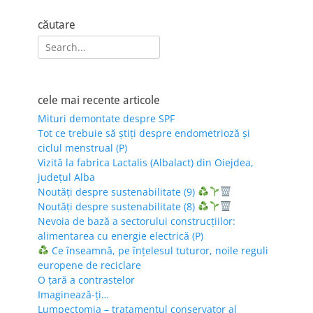
căutare
Search
for:
cele mai recente articole
Mituri demontate despre SPF
Tot ce trebuie să știți despre endometrioză și
ciclul menstrual (P)
Vizită la fabrica Lactalis (Albalact) din Oiejdea,
județul Alba
Noutăți despre sustenabilitate (9)
Noutăți despre sustenabilitate (8)
Nevoia de bază a sectorului construcțiilor:
alimentarea cu energie electrică (P)
Ce înseamnă, pe înțelesul tuturor, noile reguli
europene de reciclare
O țară a contrastelor
Imaginează-ți…
Lumpectomia – tratamentul conservator al