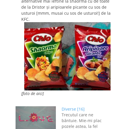
alternative mai ieftine la shaorma cu de toate
de la Dristor şi aripioarele picante cu sos de
usturoi [mmm, musai cu sos de usturoi!] de la
KFC.
[foto de aici]
Diverse [16]
Trecutul care ne
bântuie. Mie-mi plac
pozele astea, la fel