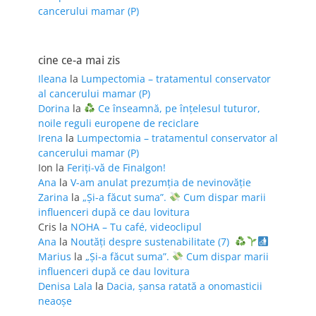
cancerului mamar (P)
cine ce-a mai zis
Ileana
la
Lumpectomia – tratamentul conservator
al cancerului mamar (P)
Dorina
la
Ce înseamnă, pe înțelesul tuturor,
noile reguli europene de reciclare
Irena
la
Lumpectomia – tratamentul conservator al
cancerului mamar (P)
Ion
la
Feriţi-vă de Finalgon!
Ana
la
V-am anulat prezumția de nevinovăție
Zarina
la
„Și-a făcut suma”.
Cum dispar marii
influenceri după ce dau lovitura
Cris
la
NOHA – Tu café, videoclipul
Ana
la
Noutăți despre sustenabilitate (7)
Marius
la
„Și-a făcut suma”.
Cum dispar marii
influenceri după ce dau lovitura
Denisa Lala
la
Dacia, șansa ratată a onomasticii
neaoșe