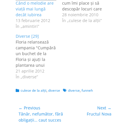
Când o melodie are
cum îmi place și să
viaţă mai lungă
descopăr locuri care
decât iubirea
nu au fost stricate
28 noiembrie 2010
13 februarie 2012
de nou. Signs of the
În „culese de la alţii”
În „amintiri”
past. Devadasi,
prostituate în
Diverse [29]
numele unei zeițe.
Floria relansează
În India. Beetle
campania "Cumpără
pentru aplaudaci.
un buchet de la
Oprah Winfrey știe
Floria şi ajuţi la
cum să facă treabă!
plantarea unui
Știu că toți aveți…
copac". Astfel, orice
21 aprilie 2012
client al florăriei
În „diverse”
Floria poate deveni
"părintele spiritual"
Categories
Tags
culese de la alţii
,
diverse
diverse
,
funneh
al unui arbore, la
cumpărarea unui
buchet de flori în
Navigare
← Previous
Next →
valoare de
Previous
Next
Tânăr, nefumător, fără
Fructul Nova
în
minim 500 300 de
post:
post:
obligaţii… caut succes
articole
lei. Arborele va fi
plantat pe chetuiala