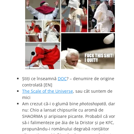
Ştiţi ce înseamnă
DOC
? – denumire de origine
controlată [EN]
The Scale of the Universe
, sau cât suntem de
mici
Am crezut că-i o glumă bine
photoshopată
, dar
nu: Chio a lansat chipsurile cu aromă de
SHAORMA şi aripioare picante. Probabil că vor
să-i falimenteze pe ăia de la Dristor şi pe KFC,
propunându-i românului degrabă ronţăitor