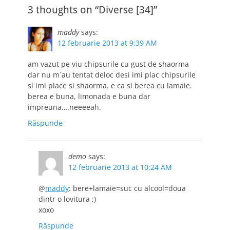
florăriei online.
3 thoughts on “Diverse [34]”
Fiecare arbore va
avea…
maddy
says:
12 februarie 2013 at 9:39 AM
am vazut pe viu chipsurile cu gust de shaorma
dar nu m`au tentat deloc desi imi plac chipsurile
si imi place si shaorma. e ca si berea cu lamaie.
berea e buna, limonada e buna dar
impreuna….neeeeah.
Răspunde
demo
says:
12 februarie 2013 at 10:24 AM
@
maddy
: bere+lamaie=suc cu alcool=doua
dintr o lovitura ;)
xoxo
Răspunde