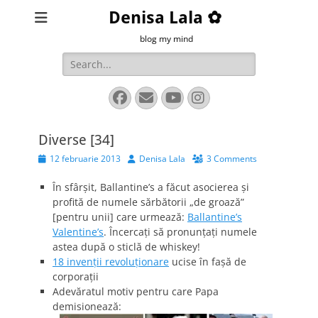
Denisa Lala ✿
blog my mind
Search
for:
Facebook
Email
YouTube
Instagram
Diverse [34]
Posted
Author
12 februarie 2013
Denisa Lala
3 Comments
on
În sfârşit, Ballantine’s a făcut asocierea şi
profită de numele sărbătorii „de groază”
[pentru unii] care urmează:
Ballantine’s
Valentine’s
. Încercaţi să pronunţaţi numele
astea după o sticlă de whiskey!
18 invenţii revoluţionare
ucise în faşă de
corporaţii
Adevăratul motiv pentru care Papa
demisionează: