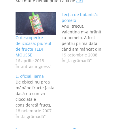
Mai multe detalii puteti afla de
aici
.
Lecţia de botanică:
pomelo
Anul trecut,
Valentina m-a hrănit
O descoperire
cu pomelo. A fost
delicioasă: piureul
pentru prima dată
de fructe TEDI
când am mâncat din
MOUSSE
ciudatul fruct şi mi-a
19 octombrie 2008
16 aprilie 2018
plăcut mult. Peste
În „la grămadă”
În „intrăstingness”
vară însă, nu l-am
mai găsit prin
E, oficial, iarnă
supermarket-uri şi
De obicei nu prea
am presupus că nu
mănânc fructe [asta
s-a vândut prea bine
dacă nu cumva
în România, aşa că
ciocolata e
n-o să mai văd
considerată fruct],
pomelo în…
dar acum mi s-a
18 noiembrie 2007
făcut poftă de o
În „la grămadă”
fructă™ şi am găsit
portocale în frigider.