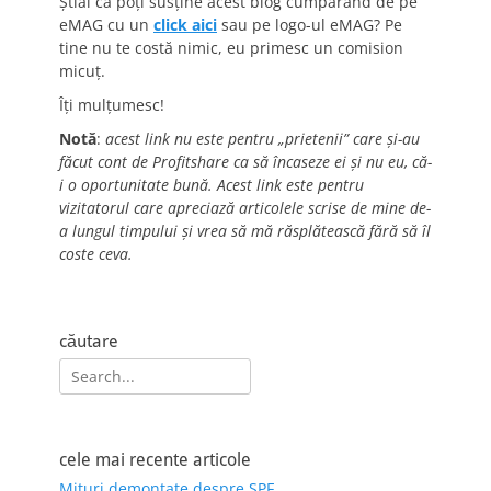
Știai că poți susține acest blog cumpărând de pe
eMAG cu un
click aici
sau pe logo-ul eMAG? Pe
tine nu te costă nimic, eu primesc un comision
micuț.
Îți mulțumesc!
Notă
:
acest link nu este pentru „prietenii” care și-au
făcut cont de Profitshare ca să încaseze ei și nu eu, că-
i o oportunitate bună. Acest link este pentru
vizitatorul care apreciază articolele scrise de mine de-
a lungul timpului și vrea să mă răsplătească fără să îl
coste ceva.
căutare
Search
for:
cele mai recente articole
Mituri demontate despre SPF