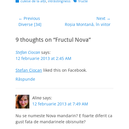
Categories
Tags
culese de la alţii
,
intrăstingness
fructe
Acum savurez o
portocală rece, afară
e frig [sau era acum
Navigare
← Previous
Next →
trei zile, că n-am
Previous
Next
Diverse [34]
Roşia Montană, în viitor
în
mai ieşit din casă de
post:
post:
articole
vineri…
9 thoughts on “Fructul Nova”
Stefan Ciocan
says:
12 februarie 2013 at 2:45 AM
Stefan Ciocan
liked this on Facebook.
Răspunde
Alina
says:
12 februarie 2013 at 7:49 AM
Nu se numeste Nova mandarin? E foarte diferit ca
gust fata de mandarinele obisnuite?