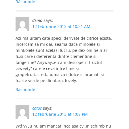
Răspunde
demo
says:
12 februarie 2013 at 10:21 AM
Azi ma uitam cate specii derivate de citrice exista.
Incercam sa mi dau seama daca minolele si
minEolele sunt acelasi lucru. pe dex online n ar
fi..si care i dieferenta dintre clementine si
tangerine? Anyway..eu am descoperit fructul
„sweety” care e ceva intre lime si
grapefruit..cred..numa ca i dulce si aromat. si
foarte verde pe dinafara. lovely.
Răspunde
cotos
says:
12 februarie 2013 at 1:08 PM
Wtf???Eu nu am mancat inca asa cv..In schimb nu