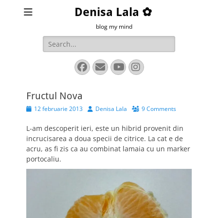
Denisa Lala ✿
blog my mind
Search
for:
Facebook
Email
YouTube
Instagram
Fructul Nova
Posted
Author
12 februarie 2013
Denisa Lala
9 Comments
on
L-am descoperit ieri, este un hibrid provenit din
incrucisarea a doua specii de citrice. La cat e de
acru, as fi zis ca au combinat lamaia cu un marker
portocaliu.