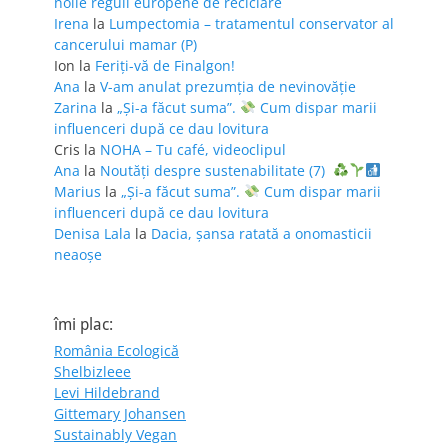
noile reguli europene de reciclare
Irena
la
Lumpectomia – tratamentul conservator al
cancerului mamar (P)
Ion
la
Feriţi-vă de Finalgon!
Ana
la
V-am anulat prezumția de nevinovăție
Zarina
la
„Și-a făcut suma”.
Cum dispar marii
influenceri după ce dau lovitura
Cris
la
NOHA – Tu café, videoclipul
Ana
la
Noutăți despre sustenabilitate (7)
Marius
la
„Și-a făcut suma”.
Cum dispar marii
influenceri după ce dau lovitura
Denisa Lala
la
Dacia, șansa ratată a onomasticii
neaoșe
îmi plac:
România Ecologică
Shelbizleee
Levi Hildebrand
Gittemary Johansen
Sustainably Vegan