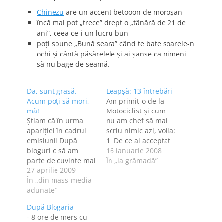
Chinezu
are un accent betooon de moroşan
încă mai pot „trece” drept o „tânără de 21 de
ani”, ceea ce-i un lucru bun
poţi spune „Bună seara” când te bate soarele-n
ochi şi cântă păsărelele şi ai şanse ca nimeni
să nu bage de seamă.
Da, sunt grasă.
Leapşă: 13 întrebări
Acum poţi să mori,
Am primit-o de la
mă!
Motociclist şi cum
Ştiam că în urma
nu am chef să mai
apariţiei în cadrul
scriu nimic azi, voila:
emisiunii După
1. De ce ai acceptat
bloguri o să am
leapşa aceasta? De-
16 ianuarie 2008
parte de cuvinte mai
aia. 2. De când eşti
În „la grămadă”
puţin măgulitoare -
27 aprilie 2009
în blogosferă? Mai
sau, ca să fie clar
În „din mass-media
2006. [dovada] 3.
pentru toată lumea,
adunate”
Cum ai ajuns să îţi
ştiam că o să fiu
faci blogul? Blogul
După Blogaria
înjurată, pentru că
de acum, după un
- 8 ore de mers cu
odată cu cele 15
an jumate de viaţă…