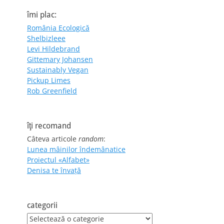
îmi plac:
România Ecologică
Shelbizleee
Levi Hildebrand
Gittemary Johansen
Sustainably Vegan
Pickup Limes
Rob Greenfield
îţi recomand
Câteva articole
random
:
Lunea mâinilor îndemânatice
Proiectul «Alfabet»
Denisa te învaţă
categorii
categorii