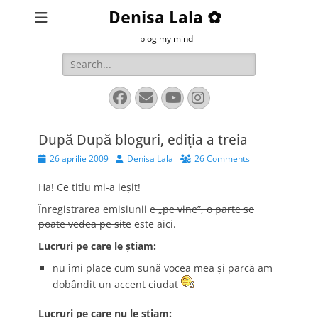
Denisa Lala ✿
blog my mind
Search
for:
Facebook
Email
YouTube
Instagram
După După bloguri, ediţia a treia
Posted
Author
26 aprilie 2009
Denisa Lala
26 Comments
on
Ha! Ce titlu mi-a ieşit!
Înregistrarea emisiunii
e „pe vine”, o parte se
poate vedea pe site
este aici.
Lucruri pe care le ştiam:
nu îmi place cum sună vocea mea şi parcă am
dobândit un accent ciudat
Lucruri pe care nu le ştiam: