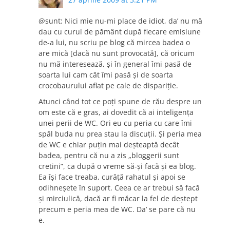
@sunt: Nici mie nu-mi place de idiot, da’ nu mă
dau cu curul de pământ după fiecare emisiune
de-a lui, nu scriu pe blog că mircea badea o
are mică [dacă nu sunt provocată], că oricum
nu mă interesează, şi în general îmi pasă de
soarta lui cam cât îmi pasă şi de soarta
crocobaurului aflat pe cale de dispariţie.
Atunci când tot ce poţi spune de rău despre un
om este că e gras, ai dovedit că ai inteligenţa
unei perii de WC. Ori eu cu peria cu care îmi
spăl buda nu prea stau la discuţii. Şi peria mea
de WC e chiar puţin mai deşteaptă decât
badea, pentru că nu a zis „bloggerii sunt
cretini”, ca după o vreme să-şi facă şi ea blog.
Ea îşi face treaba, curăţă rahatul şi apoi se
odihneşete în suport. Ceea ce ar trebui să facă
şi mirciulică, dacă ar fi măcar la fel de deştept
precum e peria mea de WC. Da’ se pare că nu
e.