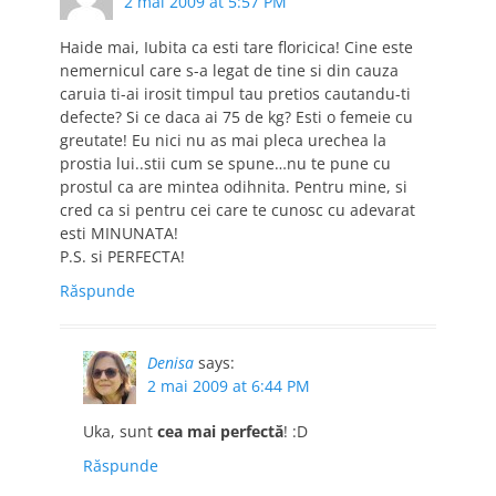
2 mai 2009 at 5:57 PM
Haide mai, Iubita ca esti tare floricica! Cine este
nemernicul care s-a legat de tine si din cauza
caruia ti-ai irosit timpul tau pretios cautandu-ti
defecte? Si ce daca ai 75 de kg? Esti o femeie cu
greutate! Eu nici nu as mai pleca urechea la
prostia lui..stii cum se spune…nu te pune cu
prostul ca are mintea odihnita. Pentru mine, si
cred ca si pentru cei care te cunosc cu adevarat
esti MINUNATA!
P.S. si PERFECTA!
Răspunde
Denisa
says:
2 mai 2009 at 6:44 PM
Uka, sunt
cea mai perfectă
! :D
Răspunde