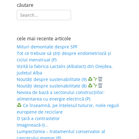
căutare
Search
for:
cele mai recente articole
Mituri demontate despre SPF
Tot ce trebuie să știți despre endometrioză și
ciclul menstrual (P)
Vizită la fabrica Lactalis (Albalact) din Oiejdea,
județul Alba
Noutăți despre sustenabilitate (9)
Noutăți despre sustenabilitate (8)
Nevoia de bază a sectorului construcțiilor:
alimentarea cu energie electrică (P)
Ce înseamnă, pe înțelesul tuturor, noile reguli
europene de reciclare
O țară a contrastelor
Imaginează-ți…
Lumpectomia – tratamentul conservator al
cancerului mamar (P)