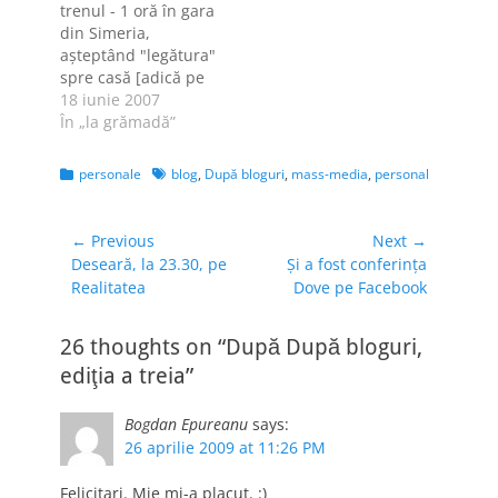
trenul - 1 oră în gara
minute de
din Simeria,
celebritate vin şi
aşteptând "legătura"
cele 15 kilograme de
spre casă [adică pe
"carne",…
tata] - o cafea mare -
18 iunie 2007
nişte ore de citit
În „la grămadă”
bloguri şi râs copios
- duş - mâncare. Ce-
Categories
Tags
personale
blog
,
După bloguri
,
mass-media
,
personal
a rămas de ieri, de
la ziua mamei mele
[La mulţi ani!]…
Navigare
← Previous
Next →
Previous
Next
Deseară, la 23.30, pe
Şi a fost conferinţa
în
post:
post:
Realitatea
Dove pe Facebook
articole
26 thoughts on “După După bloguri,
ediţia a treia”
Bogdan Epureanu
says:
26 aprilie 2009 at 11:26 PM
Felicitari. Mie mi-a placut. :)