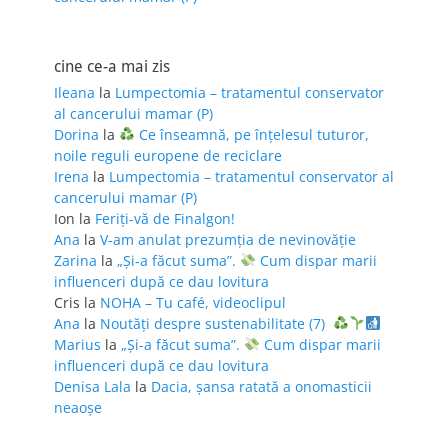
cine ce-a mai zis
Ileana
la
Lumpectomia – tratamentul conservator
al cancerului mamar (P)
Dorina
la
Ce înseamnă, pe înțelesul tuturor,
noile reguli europene de reciclare
Irena
la
Lumpectomia – tratamentul conservator al
cancerului mamar (P)
Ion
la
Feriţi-vă de Finalgon!
Ana
la
V-am anulat prezumția de nevinovăție
Zarina
la
„Și-a făcut suma”.
Cum dispar marii
influenceri după ce dau lovitura
Cris
la
NOHA – Tu café, videoclipul
Ana
la
Noutăți despre sustenabilitate (7)
Marius
la
„Și-a făcut suma”.
Cum dispar marii
influenceri după ce dau lovitura
Denisa Lala
la
Dacia, șansa ratată a onomasticii
neaoșe