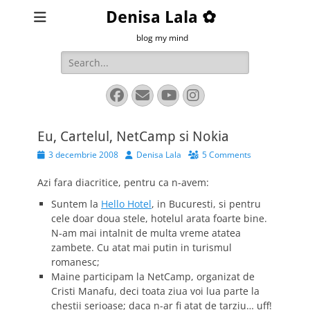
Denisa Lala ✿
blog my mind
Search
for:
Facebook
Email
YouTube
Instagram
Eu, Cartelul, NetCamp si Nokia
Posted
Author
3 decembrie 2008
Denisa Lala
5 Comments
on
Azi fara diacritice, pentru ca n-avem:
Suntem la
Hello Hotel
, in Bucuresti, si pentru
cele doar doua stele, hotelul arata foarte bine.
N-am mai intalnit de multa vreme atatea
zambete. Cu atat mai putin in turismul
romanesc;
Maine participam la NetCamp, organizat de
Cristi Manafu, deci toata ziua voi lua parte la
chestii serioase; daca n-ar fi atat de tarziu… uff!