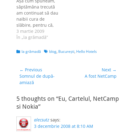
Aşa cum spuneam,
telefon Nokia N96
săptămâna trecută
care este superb. Un
am continuat să dau
singur lucru i-am
naibii cura de
gasit de bagat de
slăbire, pentru că,
vina, dar despre
fiind tot pe drumuri,
3 martie 2009
telefon voi scrie mai
am fost nevoită să
În „la grămadă”
multe…
mănânc "mâncare
rapidă". Şi, pentru
Categories
Tags
la grămadă
blog
,
Bucureşti
,
Hello Hotels
că Sebi se lăudase
că a mânca la KFC
atunci când merge
Navigare
← Previous
Next →
în Bucureşti a
Previous
Next
Somnul de după-
A fost NetCamp
în
devenit deja o
post:
post:
amiază
articole
"tradiţie", el fiind
în…
5 thoughts on “Eu, Cartelul, NetCamp
si Nokia”
alecsutz
says:
3 decembrie 2008 at 8:10 AM