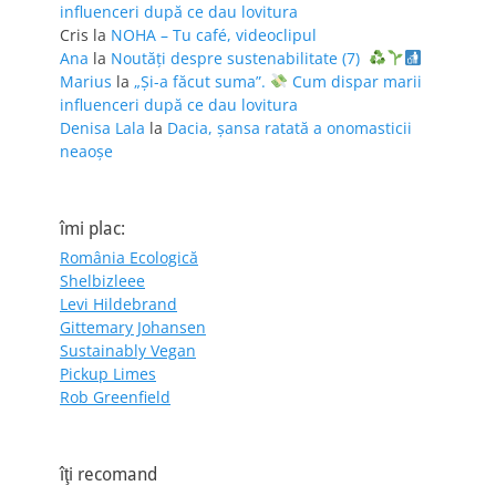
influenceri după ce dau lovitura
Cris
la
NOHA – Tu café, videoclipul
Ana
la
Noutăți despre sustenabilitate (7)
Marius
la
„Și-a făcut suma”.
Cum dispar marii
influenceri după ce dau lovitura
Denisa Lala
la
Dacia, șansa ratată a onomasticii
neaoșe
îmi plac:
România Ecologică
Shelbizleee
Levi Hildebrand
Gittemary Johansen
Sustainably Vegan
Pickup Limes
Rob Greenfield
îţi recomand