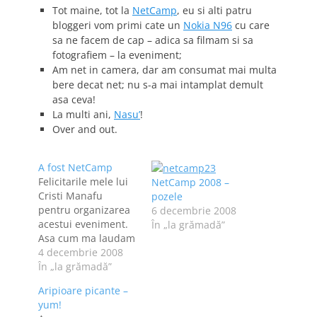
Tot maine, tot la
NetCamp
, eu si alti patru
bloggeri vom primi cate un
Nokia N96
cu care
sa ne facem de cap – adica sa filmam si sa
fotografiem – la eveniment;
Am net in camera, dar am consumat mai multa
bere decat net; nu s-a mai intamplat demult
asa ceva!
La multi ani,
Nasu’
!
Over and out.
A fost NetCamp
Felicitarile mele lui
NetCamp 2008 –
Cristi Manafu
pozele
pentru organizarea
6 decembrie 2008
acestui eveniment.
În „la grămadă”
Asa cum ma laudam
in postul precedent,
4 decembrie 2008
am primit spre
În „la grămadă”
testare [si pentru
Aripioare picante –
carcotasi: da, l-am
yum!
dat inapoi] un