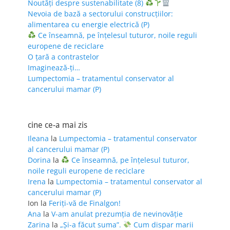
Noutăți despre sustenabilitate (8)
Nevoia de bază a sectorului construcțiilor:
alimentarea cu energie electrică (P)
Ce înseamnă, pe înțelesul tuturor, noile reguli
europene de reciclare
O țară a contrastelor
Imaginează-ți…
Lumpectomia – tratamentul conservator al
cancerului mamar (P)
cine ce-a mai zis
Ileana
la
Lumpectomia – tratamentul conservator
al cancerului mamar (P)
Dorina
la
Ce înseamnă, pe înțelesul tuturor,
noile reguli europene de reciclare
Irena
la
Lumpectomia – tratamentul conservator al
cancerului mamar (P)
Ion
la
Feriţi-vă de Finalgon!
Ana
la
V-am anulat prezumția de nevinovăție
Zarina
la
„Și-a făcut suma”.
Cum dispar marii