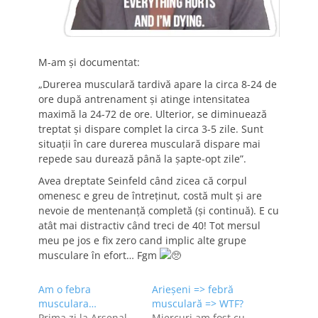
M-am și documentat:
„Durerea musculară tardivă apare la circa 8-24 de
ore după antrenament și atinge intensitatea
maximă la 24-72 de ore. Ulterior, se diminuează
treptat și dispare complet la circa 3-5 zile. Sunt
situații în care durerea musculară dispare mai
repede sau durează până la șapte-opt zile”.
Avea dreptate Seinfeld când zicea că corpul
omenesc e greu de întreținut, costă mult și are
nevoie de mentenanță completă (și continuă). E cu
atât mai distractiv când treci de 40! Tot mersul
meu pe jos e fix zero cand implic alte grupe
musculare în efort… Fgm
Am o febra
Arieşeni => febră
musculara…
musculară => WTF?
Prima zi la Arsenal
Miercuri am fost cu