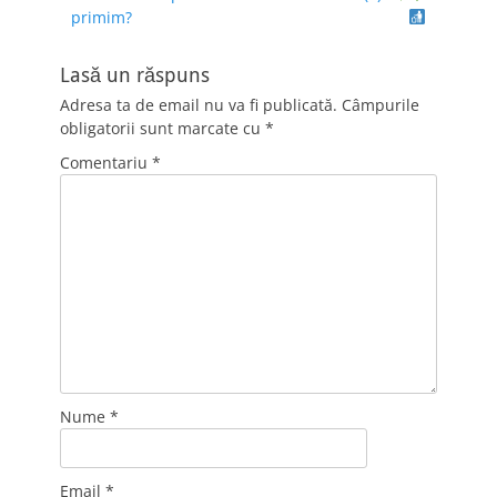
articole
primim?
Lasă un răspuns
Adresa ta de email nu va fi publicată.
Câmpurile
obligatorii sunt marcate cu
*
Comentariu
*
Nume
*
Email
*