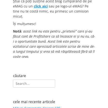
Știai că poți susține acest blog cumpărând de pe
eMAG cu un
click aici
sau pe logo-ul eMAG? Pe
tine nu te costă nimic, eu primesc un comision
micuț.
Îți mulțumesc!
Notă
:
acest link nu este pentru „prietenii” care și-au
făcut cont de Profitshare ca să încaseze ei și nu eu, că-
i o oportunitate bună. Acest link este pentru
vizitatorul care apreciază articolele scrise de mine de-
a lungul timpului și vrea să mă răsplătească fără să îl
coste ceva.
căutare
Search
for:
cele mai recente articole