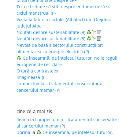
Mituri demontate despre SPF
Tot ce trebuie să știți despre endometrioză și
ciclul menstrual (P)
Vizită la fabrica Lactalis (Albalact) din Oiejdea,
județul Alba
Noutăți despre sustenabilitate (9)
Noutăți despre sustenabilitate (8)
Nevoia de bază a sectorului construcțiilor:
alimentarea cu energie electrică (P)
Ce înseamnă, pe înțelesul tuturor, noile reguli
europene de reciclare
O țară a contrastelor
Imaginează-ți…
Lumpectomia – tratamentul conservator al
cancerului mamar (P)
cine ce-a mai zis
Ileana
la
Lumpectomia – tratamentul conservator
al cancerului mamar (P)
Dorina
la
Ce înseamnă, pe înțelesul tuturor,