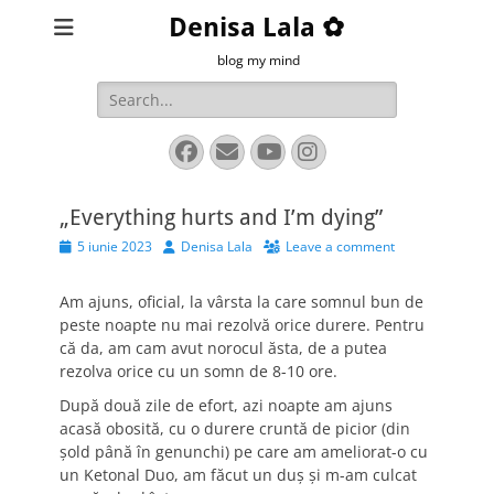
Denisa Lala ✿
blog my mind
Search
for:
Facebook
Email
YouTube
Instagram
„Everything hurts and I’m dying”
Posted
Author
5 iunie 2023
Denisa Lala
Leave a comment
on
Am ajuns, oficial, la vârsta la care somnul bun de
peste noapte nu mai rezolvă orice durere. Pentru
că da, am cam avut norocul ăsta, de a putea
rezolva orice cu un somn de 8-10 ore.
După două zile de efort, azi noapte am ajuns
acasă obosită, cu o durere cruntă de picior (din
șold până în genunchi) pe care am ameliorat-o cu
un Ketonal Duo, am făcut un duș și m-am culcat