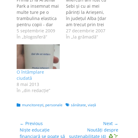
Park a insemnat mai
Sebi şi cu ai mei
multe ture pe o
părinţi la Arieşeni,
trambulina elastica
în judeţul Alba [dar
pentru copii - dar
am trecut prin trei
suficient de mare
5 septembrie 2009
judeţe ca să
27 decembrie 2007
cat sa-l tina si pe
În „blogosferă”
ajungem acolo,
În „la grămadă”
Andrei Crivat :D -
Arad, Bihor şi apoi
asa ca azi noapte,
Alba]. Bărbaţii au
cand m-am pus in
schiat - fiecare după
patul nostru din
posibilităţi :D , eu
TAB, imi venea sa
am făcut poze. Şi
O întâmplare
plang de durere. Nu
totuşi, am o febră
ciudată
stiam…
musculară pe…
8 mai 2013
În „din redacție”
Categories
Tags
muncitoreşti
,
personale
sănătate
,
viață
Navigare
← Previous
Next →
Previous
Next
Niște educație
Noutăți despre
în
post:
post:
financiară se poate să
sustenabilitate (4)