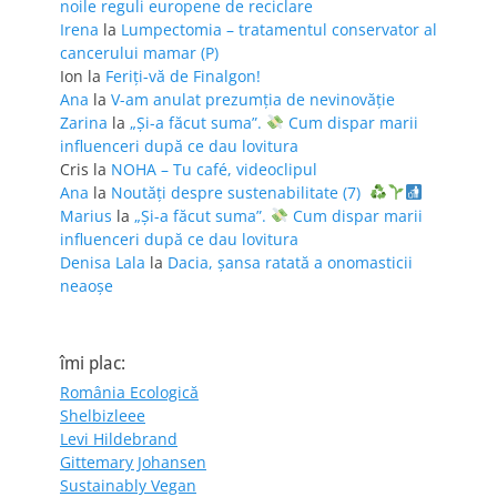
noile reguli europene de reciclare
Irena
la
Lumpectomia – tratamentul conservator al
cancerului mamar (P)
Ion
la
Feriţi-vă de Finalgon!
Ana
la
V-am anulat prezumția de nevinovăție
Zarina
la
„Și-a făcut suma”.
Cum dispar marii
influenceri după ce dau lovitura
Cris
la
NOHA – Tu café, videoclipul
Ana
la
Noutăți despre sustenabilitate (7)
Marius
la
„Și-a făcut suma”.
Cum dispar marii
influenceri după ce dau lovitura
Denisa Lala
la
Dacia, șansa ratată a onomasticii
neaoșe
îmi plac:
România Ecologică
Shelbizleee
Levi Hildebrand
Gittemary Johansen
Sustainably Vegan